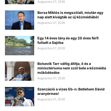
Augusztus 07, 2026
Borsa Miklós is megszólalt, miután egy
nap alatt kivágták az új közmédiából
Augusztus 07, 2026
Egy 14 éves lány és egy 20 éves férfi
fulladt a Sajóba
Augusztus 07, 2026
Bolsevik Tarr váltig állítja, ő és a
minisztériuma nem szól bele a közmédia
működésébe
Augusztus 07, 2026
Szenzáció a vizes Eb-n: Betlehem Dávid
aranyérmes!
Augusztus 07, 2026