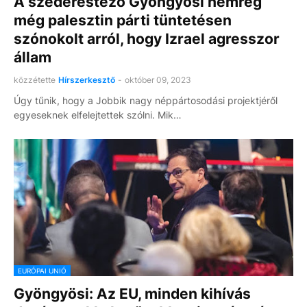
A széderestező Gyöngyösi nemrég
még palesztin párti tüntetésen
szónokolt arról, hogy Izrael agresszor
állam
közzétette
Hírszerkesztő
-
október 09, 2023
Úgy tűnik, hogy a Jobbik nagy néppártosodási projektjéről
egyeseknek elfelejtettek szólni. Mik…
EURÓPAI UNIÓ
Gyöngyösi: Az EU, minden kihívás