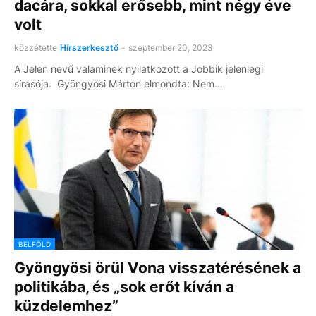
dacára, sokkal erősebb, mint négy éve
volt
közzétette
Hírszerkesztő
-
szeptember 20, 2023
A Jelen nevű valaminek nyilatkozott a Jobbik jelenlegi
sírásója. Gyöngyösi Márton elmondta: Nem…
BELFÖLD
Gyöngyösi örül Vona visszatérésének a
politikába, és „sok erőt kíván a
küzdelemhez”