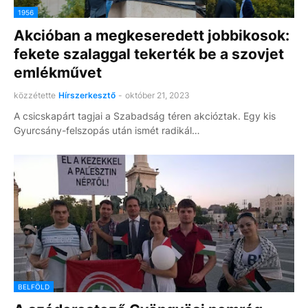
1956
Akcióban a megkeseredett jobbikosok:
fekete szalaggal tekerték be a szovjet
emlékművet
közzétette
Hírszerkesztő
-
október 21, 2023
A csicskapárt tagjai a Szabadság téren akcióztak. Egy kis
Gyurcsány-felszopás után ismét radikál…
BELFÖLD