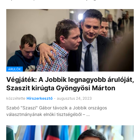
ÁRULÓK
Végjáték: A Jobbik legnagyobb árulóját,
Szaszit kirúgta Gyöngyösi Márton
közzétette
Hírszerkesztő
-
augusztus 24, 2023
Szabó "Szaszi" Gábor távozik a Jobbik országos
választmányának elnöki tisztségéből – …