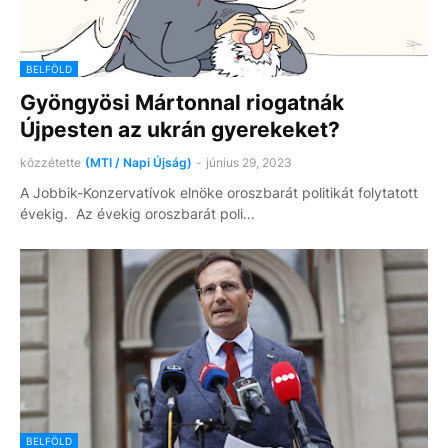
BELFÖLD
Gyöngyösi Mártonnal riogatnák
Újpesten az ukrán gyerekeket?
közzétette
(MTI / Napi Újság)
-
június 29, 2023
A Jobbik-Konzervatívok elnöke oroszbarát politikát folytatott
évekig. Az évekig oroszbarát poli…
BELFÖLD