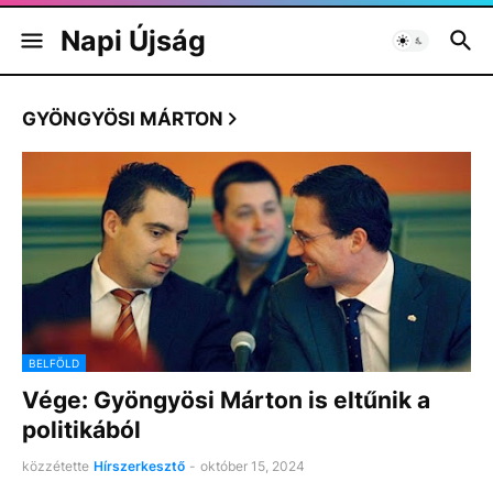
Napi Újság
GYÖNGYÖSI MÁRTON
BELFÖLD
Vége: Gyöngyösi Márton is eltűnik a
politikából
közzétette
Hírszerkesztő
-
október 15, 2024