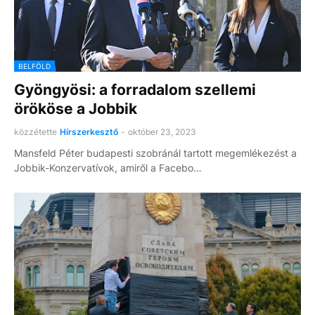
BELFÖLD
Gyöngyösi: a forradalom szellemi
örököse a Jobbik
közzétette
Hírszerkesztő
-
október 23, 2023
Mansfeld Péter budapesti szobránál tartott megemlékezést a
Jobbik-Konzervatívok, amiről a Facebo…