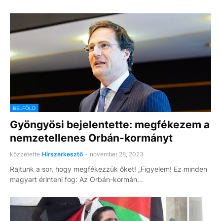
BELFÖLD
Gyöngyösi bejelentette: megfékezem a
nemzetellenes Orbán-kormányt
közzétette
Hírszerkesztő
-
november 28, 2023
Rajtunk a sor, hogy megfékezzük őket! „Figyelem! Ez minden
magyart érinteni fog: Az Orbán-kormán…