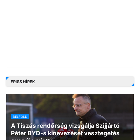
FRISS HÍREK
BELFÖLD
A Tiszás rendőrség vizsgálja Szijjártó
Péter BYD-s kinevezését vesztegetés