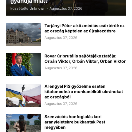
gyanúja miatt
közzétette
Unknown
-
Augusztus 07, 2026
Tarjányi Péter a közmédiás csörtéről: ez
az ország képtelen az újrakezdésre
Augusztus 07, 2026
Rovar úr brutális sajtótájékoztatója:
Orbán Viktor, Orbán Viktor, Orbán Viktor
Augusztus 07, 2026
A lengyel PiS győzelme esetén
kitoloncolná a munkanélküli ukránokat
az országból
Augusztus 07, 2026
Szenzációs honfoglalás kori
aranyleletekre bukkantak Pest
megyében