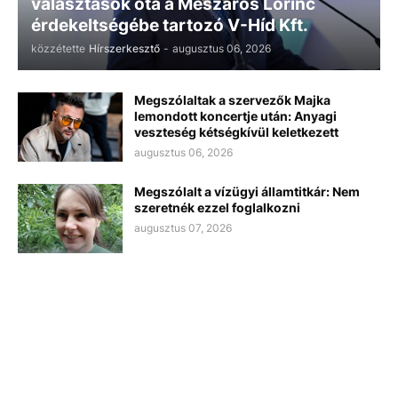
választások óta a Mészáros Lőrinc
érdekeltségébe tartozó V-Híd Kft.
közzétette
Hírszerkesztő
-
augusztus 06, 2026
Megszólaltak a szervezők Majka
lemondott koncertje után: Anyagi
veszteség kétségkívül keletkezett
augusztus 06, 2026
Megszólalt a vízügyi államtitkár: Nem
szeretnék ezzel foglalkozni
augusztus 07, 2026