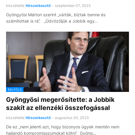
közzétette
Hírszerkesztő
-
szeptember 07, 2023
Gyöngyösi Márton szerint „várták, bíztak benne és
számítottak is rá”. „Üdvözöljük a Jobbik egy…
BELFÖLD
Gyöngyösi megerősítette: a Jobbik
szakít az ellenzéki összefogással
közzétette
Hírszerkesztő
-
augusztus 30, 2023
De ez „nem jelenti azt, hogy bizonyos ügyek mentén nem
hajlandó kompromisszumokat kötni”. Gyöng…