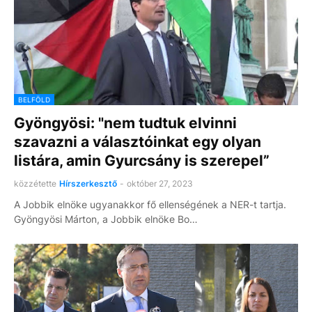
BELFÖLD
Gyöngyösi: "nem tudtuk elvinni
szavazni a választóinkat egy olyan
listára, amin Gyurcsány is szerepel”
közzétette
Hírszerkesztő
-
október 27, 2023
A Jobbik elnöke ugyanakkor fő ellenségének a NER-t tartja.
Gyöngyösi Márton, a Jobbik elnöke Bo…