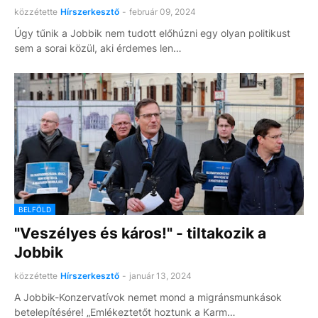
közzétette
Hírszerkesztő
-
február 09, 2024
Úgy tűnik a Jobbik nem tudott előhúzni egy olyan politikust
sem a sorai közül, aki érdemes len…
BELFÖLD
"Veszélyes és káros!" - tiltakozik a
Jobbik
közzétette
Hírszerkesztő
-
január 13, 2024
A Jobbik-Konzervatívok nemet mond a migránsmunkások
betelepítésére! „Emlékeztetőt hoztunk a Karm…