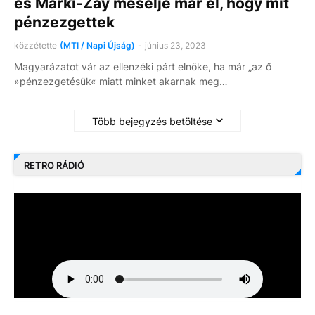
és Márki-Zay mesélje már el, hogy mit
pénzezgettek
közzétette
(MTI / Napi Újság)
-
június 23, 2023
Magyarázatot vár az ellenzéki párt elnöke, ha már „az ő
»pénzezgetésük« miatt minket akarnak meg…
Több bejegyzés betöltése
RETRO RÁDIÓ