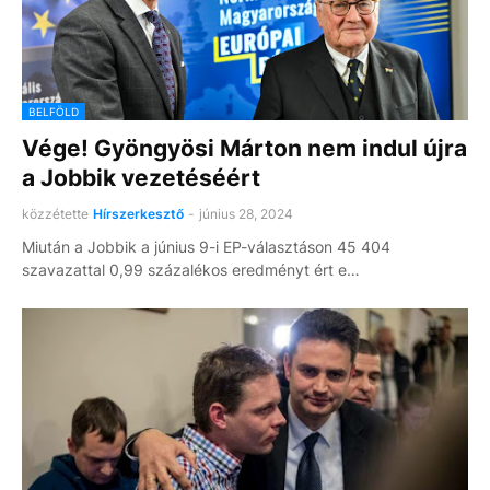
BELFÖLD
Vége! Gyöngyösi Márton nem indul újra
a Jobbik vezetéséért
közzétette
Hírszerkesztő
-
június 28, 2024
Miután a Jobbik a június 9-i EP-választáson 45 404
szavazattal 0,99 százalékos eredményt ért e…