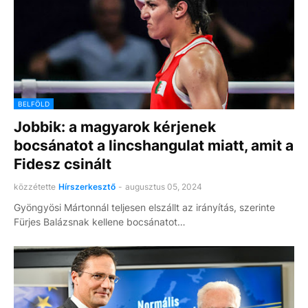
BELFÖLD
Jobbik: a magyarok kérjenek
bocsánatot a lincshangulat miatt, amit a
Fidesz csinált
közzétette
Hírszerkesztő
-
augusztus 05, 2024
Gyöngyösi Mártonnál teljesen elszállt az irányítás, szerinte
Fürjes Balázsnak kellene bocsánatot…