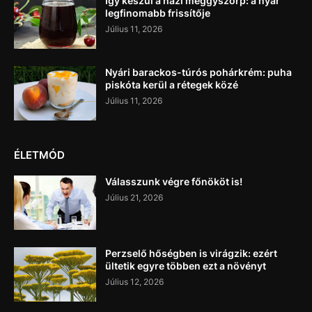
Így készül a házi meggyszörp: a nyár
legfinomabb frissítője
Július 11, 2026
Nyári barackos-túrós pohárkrém: puha
piskóta kerül a rétegek közé
Július 11, 2026
ÉLETMÓD
Válasszunk végre főnököt is!
Július 21, 2026
Perzselő hőségben is virágzik: ezért
ültetik egyre többen ezt a növényt
Július 12, 2026