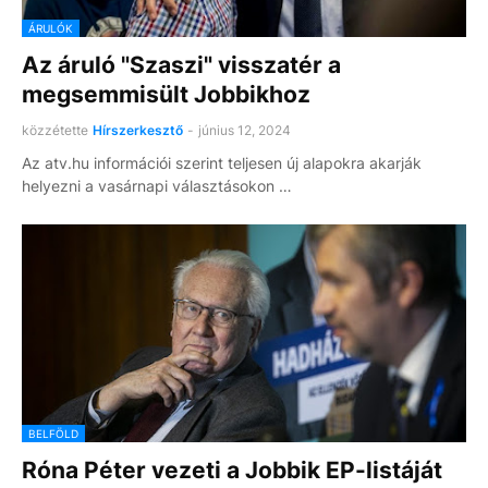
ÁRULÓK
Az áruló "Szaszi" visszatér a
megsemmisült Jobbikhoz
közzétette
Hírszerkesztő
-
június 12, 2024
Az atv.hu információi szerint teljesen új alapokra akarják
helyezni a vasárnapi választásokon …
BELFÖLD
Róna Péter vezeti a Jobbik EP-listáját