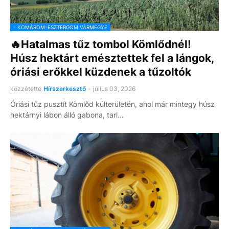
- KOMÁROM-ESZTERGOM VÁRMEGYE
🔥Hatalmas tűz tombol Kömlődnél!
Húsz hektárt emésztettek fel a lángok,
óriási erőkkel küzdenek a tűzoltók
közzétette
Hírszerkesztő
-
július 03, 2026
Óriási tűz pusztít Kömlőd külterületén, ahol már mintegy húsz
hektárnyi lábon álló gabona, tarl…