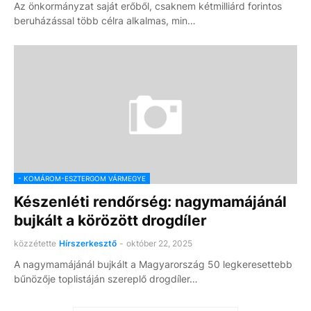
Az önkormányzat saját erőből, csaknem kétmilliárd forintos
beruházással több célra alkalmas, min…
- KOMÁROM-ESZTERGOM VÁRMEGYE
Készenléti rendőrség: nagymamájánál
bujkált a körözött drogdíler
közzétette
Hírszerkesztő
-
október 22, 2025
A nagymamájánál bujkált a Magyarország 50 legkeresettebb
bűnözője toplistáján szereplő drogdíler…