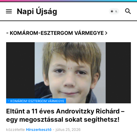
Napi Újság
- KOMÁROM-ESZTERGOM VÁRMEGYE
- KOMÁROM-ESZTERGOM VÁRMEGYE
Eltűnt a 11 éves Androvitzky Richárd –
egy megosztással sokat segíthetsz!
közzétette
Hírszerkesztő
-
július 25, 2026