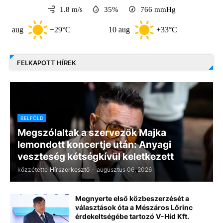
1.8 m/s
35%
766
mmHg
+29°C
10 aug
+33°C
11 aug
+3
FELKAPOTT HÍREK
BELFÖLD
Megszólaltak a szervezők Majka
lemondott koncertje után: Anyagi
veszteség kétségkívül keletkezett
közzétette
Hírszerkesztő
-
augusztus 06, 2026
Megnyerte első közbeszerzését a
választások óta a Mészáros Lőrinc
érdekeltségébe tartozó V-Híd Kft.