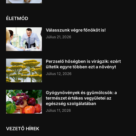
ÉLETMÓD
Válasszunk végre főnököt is!
Július 21, 2026
Perzselő hőségben is virágzik: ezért
ültetik egyre többen ezt a növényt
Július 12, 2026
Gyógynövények és gyümölcsök: a
természet értékes vegyületei az
egészség szolgálatában
Július 11, 2026
VEZETŐ HÍREK