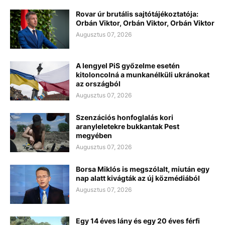
Rovar úr brutális sajtótájékoztatója:
Orbán Viktor, Orbán Viktor, Orbán Viktor
Augusztus 07, 2026
A lengyel PiS győzelme esetén
kitoloncolná a munkanélküli ukránokat
az országból
Augusztus 07, 2026
Szenzációs honfoglalás kori
aranyleletekre bukkantak Pest
megyében
Augusztus 07, 2026
Borsa Miklós is megszólalt, miután egy
nap alatt kivágták az új közmédiából
Augusztus 07, 2026
Egy 14 éves lány és egy 20 éves férfi