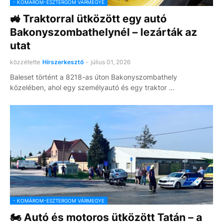
- KOMÁROM-ESZTERGOM VÁRMEGYE
🚜 Traktorral ütközött egy autó
Bakonyszombathelynél – lezárták az
utat
közzétette
Hírszerkesztő
-
július 01, 2026
Baleset történt a 8218-as úton Bakonyszombathely
közelében, ahol egy személyautó és egy traktor …
- KOMÁROM-ESZTERGOM VÁRMEGYE
🏍️ Autó és motoros ütközött Tatán – a