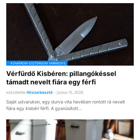
- KOMÁROM-ESZTERGOM VÁRMEGYE
Vérfürdő Kisbéren: pillangókéssel
támadt nevelt fiára egy férfi
közzétette
Hírszerkesztő
-
június 15, 2026
Saját udvarukon, egy durva vita hevében rontott rá nevelt
fiára egy kisbéri férfi. A gyanúsított…