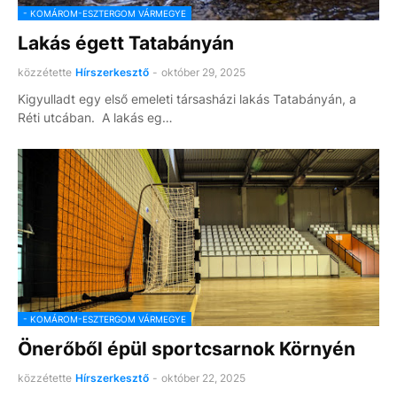
- KOMÁROM-ESZTERGOM VÁRMEGYE
Lakás égett Tatabányán
közzétette
Hírszerkesztő
-
október 29, 2025
Kigyulladt egy első emeleti társasházi lakás Tatabányán, a
Réti utcában. A lakás eg…
- KOMÁROM-ESZTERGOM VÁRMEGYE
Önerőből épül sportcsarnok Környén
közzétette
Hírszerkesztő
-
október 22, 2025