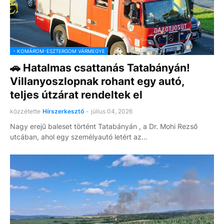
- KOMÁROM-ESZTERGOM VÁRMEGYE
🚗 Hatalmas csattanás Tatabányán!
Villanyoszlopnak rohant egy autó,
teljes útzárat rendeltek el
közzétette
Hírszerkesztő
-
július 04, 2026
Nagy erejű baleset történt Tatabányán , a Dr. Mohi Rezső
utcában, ahol egy személyautó letért az…