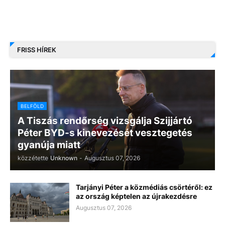
FRISS HÍREK
BELFÖLD
A Tiszás rendőrség vizsgálja Szijjártó
Péter BYD-s kinevezését vesztegetés
gyanúja miatt
közzétette
Unknown
-
Augusztus 07, 2026
Tarjányi Péter a közmédiás csörtéről: ez
az ország képtelen az újrakezdésre
Augusztus 07, 2026