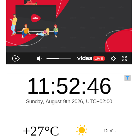
+27°C
Derűs