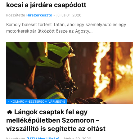
kocsi a járdára csapódott
közzétette
Hírszerkesztő
-
július 01, 2026
Komoly baleset történt Tatán, ahol egy személyautó és egy
motorkerékpár ütközött össze az Agosty…
- KOMÁROM-ESZTERGOM VÁRMEGYE
🔥 Lángok csaptak fel egy
melléképületben Szomoron –
vízszállító is segítette az oltást
közzétette
(MTI / Napi Újság)
-
június 30, 2026