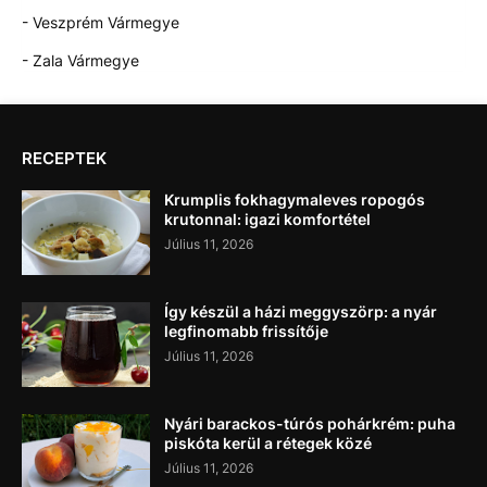
- Veszprém Vármegye
- Zala Vármegye
RECEPTEK
Krumplis fokhagymaleves ropogós
krutonnal: igazi komfortétel
Július 11, 2026
Így készül a házi meggyszörp: a nyár
legfinomabb frissítője
Július 11, 2026
Nyári barackos-túrós pohárkrém: puha
piskóta kerül a rétegek közé
Július 11, 2026