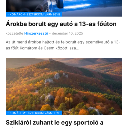
- KOMÁROM-ESZTERGOM VÁRMEGYE
Árokba borult egy autó a 13-as főúton
közzétette
Hírszerkesztő
-
december 10, 2025
Az út menti árokba hajtott és felborult egy személyautó a 13-
as főút Komárom és Csém közötti sza…
- KOMÁROM-ESZTERGOM VÁRMEGYE
Szikláról zuhant le egy sportoló a