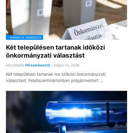
- BARANYA VÁRMEGYE
Két településen tartanak időközi
önkormányzati választást
közzétette
Hírszerkesztő
-
május 10, 2026
Két településen tartanak ma időközi önkormányzati
választást: Felsőszentmártonban polgármestert …