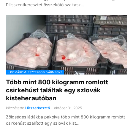
Pilisszentkeresztet összekötő szakasz…
- KOMÁROM-ESZTERGOM VÁRMEGYE
Több mint 800 kilogramm romlott
csirkehúst találtak egy szlovák
kisteherautóban
közzétette
Hírszerkesztő
-
október 31, 2025
Zöldséges ládákba pakolva több mint 800 kilogramm romlott
csirkehúst szállított egy szlovák kist…