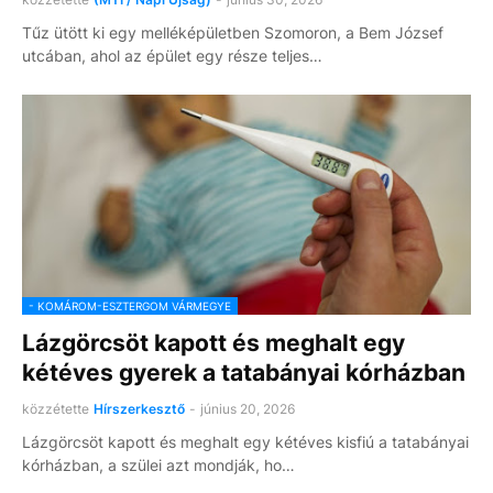
Tűz ütött ki egy melléképületben Szomoron, a Bem József
utcában, ahol az épület egy része teljes…
- KOMÁROM-ESZTERGOM VÁRMEGYE
Lázgörcsöt kapott és meghalt egy
kétéves gyerek a tatabányai kórházban
közzétette
Hírszerkesztő
-
június 20, 2026
Lázgörcsöt kapott és meghalt egy kétéves kisfiú a tatabányai
kórházban, a szülei azt mondják, ho…