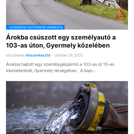
- KOMÁROM-ESZTERGOM VÁRMEGYE
Árokba csúszott egy személyautó a
103-as úton, Gyermely közelében
közzétette
Hírszerkesztő
-
október 29, 2025
Árokba hajtott egy személygépjármű a 103-as út 10-es
kilométerénél, Gyermely térségében. A bajn…