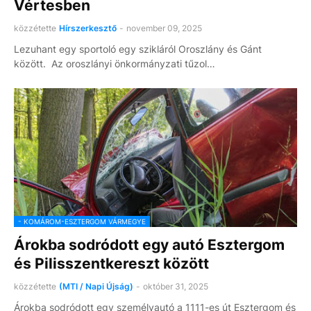
Vértesben
közzétette
Hírszerkesztő
-
november 09, 2025
Lezuhant egy sportoló egy szikláról Oroszlány és Gánt
között. Az oroszlányi önkormányzati tűzol…
- KOMÁROM-ESZTERGOM VÁRMEGYE
Árokba sodródott egy autó Esztergom
és Pilisszentkereszt között
közzétette
(MTI / Napi Újság)
-
október 31, 2025
Árokba sodródott egy személyautó a 1111-es út Esztergom és