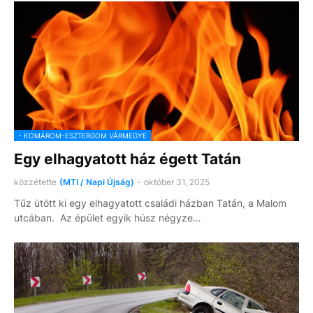
- KOMÁROM-ESZTERGOM VÁRMEGYE
Egy elhagyatott ház égett Tatán
közzétette
(MTI / Napi Újság)
-
október 31, 2025
Tűz ütött ki egy elhagyatott családi házban Tatán, a Malom
utcában. Az épület egyik húsz négyze…