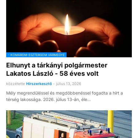
- KOMÁROM-ESZTERGOM VÁRMEGYE
Elhunyt a tárkányi polgármester
Lakatos László - 58 éves volt
közzétette
Hírszerkesztő
-
július 13, 2026
Mély megrendüléssel és megdöbbenéssel fogadta a hírt a
térség lakossága. 2026. július 13-án, éle…