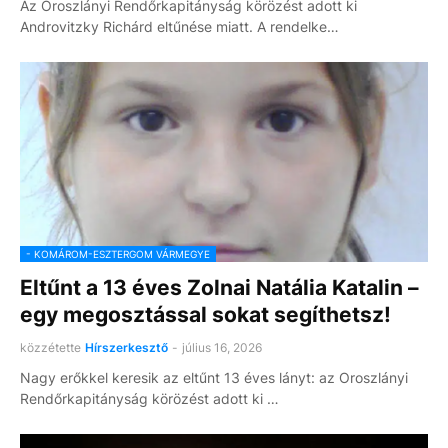
Az Oroszlányi Rendőrkapitányság körözést adott ki
Androvitzky Richárd eltűnése miatt. A rendelke…
- KOMÁROM-ESZTERGOM VÁRMEGYE
Eltűnt a 13 éves Zolnai Natália Katalin –
egy megosztással sokat segíthetsz!
közzétette
Hírszerkesztő
-
július 16, 2026
Nagy erőkkel keresik az eltűnt 13 éves lányt: az Oroszlányi
Rendőrkapitányság körözést adott ki …