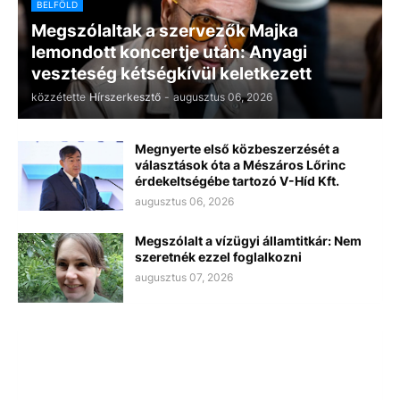
BELFÖLD
Megszólaltak a szervezők Majka
lemondott koncertje után: Anyagi
veszteség kétségkívül keletkezett
közzétette
Hírszerkesztő
-
augusztus 06, 2026
Megnyerte első közbeszerzését a
választások óta a Mészáros Lőrinc
érdekeltségébe tartozó V-Híd Kft.
augusztus 06, 2026
Megszólalt a vízügyi államtitkár: Nem
szeretnék ezzel foglalkozni
augusztus 07, 2026