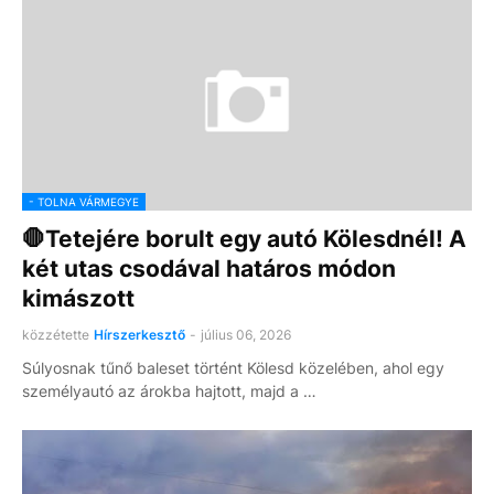
- TOLNA VÁRMEGYE
🛑Tetejére borult egy autó Kölesdnél! A
két utas csodával határos módon
kimászott
közzétette
Hírszerkesztő
-
július 06, 2026
Súlyosnak tűnő baleset történt Kölesd közelében, ahol egy
személyautó az árokba hajtott, majd a …