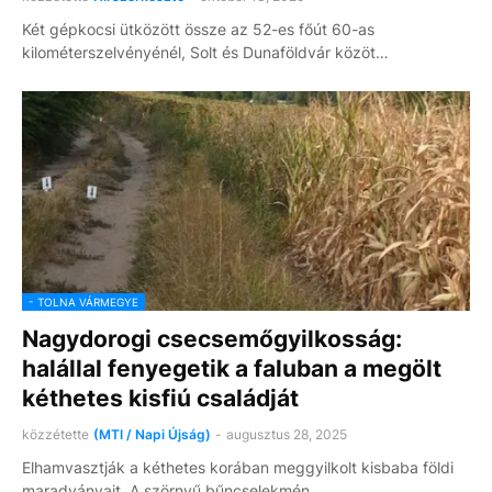
Két gépkocsi ütközött össze az 52-es főút 60-as
kilométerszelvényénél, Solt és Dunaföldvár közöt…
- TOLNA VÁRMEGYE
Nagydorogi csecsemőgyilkosság:
halállal fenyegetik a faluban a megölt
kéthetes kisfiú családját
közzétette
(MTI / Napi Újság)
-
augusztus 28, 2025
Elhamvasztják a kéthetes korában meggyilkolt kisbaba földi
maradványait. A szörnyű bűncselekmén…