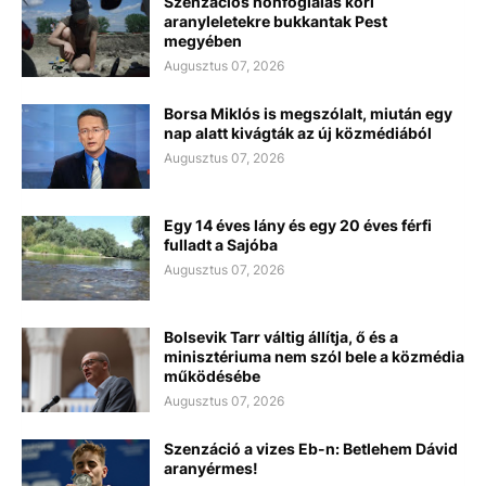
Szenzációs honfoglalás kori
aranyleletekre bukkantak Pest
megyében
Augusztus 07, 2026
Borsa Miklós is megszólalt, miután egy
nap alatt kivágták az új közmédiából
Augusztus 07, 2026
Egy 14 éves lány és egy 20 éves férfi
fulladt a Sajóba
Augusztus 07, 2026
Bolsevik Tarr váltig állítja, ő és a
minisztériuma nem szól bele a közmédia
működésébe
Augusztus 07, 2026
Szenzáció a vizes Eb-n: Betlehem Dávid
aranyérmes!