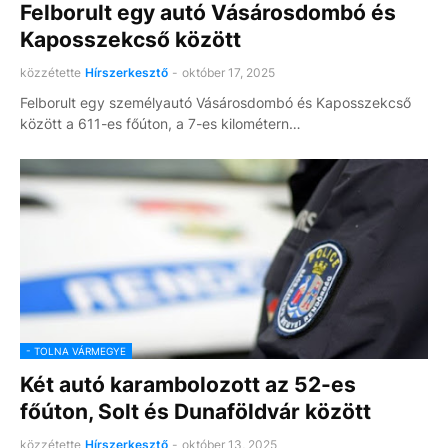
Felborult egy autó Vásárosdombó és
Kaposszekcső között
közzétette
Hírszerkesztő
-
október 17, 2025
Felborult egy személyautó Vásárosdombó és Kaposszekcső
között a 611-es főúton, a 7-es kilométern…
- TOLNA VÁRMEGYE
Két autó karambolozott az 52-es
főúton, Solt és Dunaföldvár között
közzétette
Hírszerkesztő
-
október 13, 2025