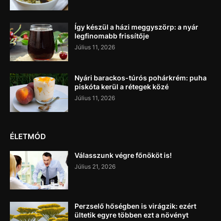
Így készül a házi meggyszörp: a nyár
legfinomabb frissítője
Július 11, 2026
Nyári barackos-túrós pohárkrém: puha
piskóta kerül a rétegek közé
Július 11, 2026
ÉLETMÓD
Válasszunk végre főnököt is!
Július 21, 2026
Perzselő hőségben is virágzik: ezért
ültetik egyre többen ezt a növényt