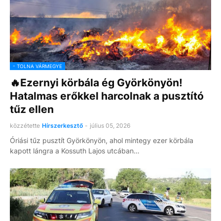
- TOLNA VÁRMEGYE
🔥Ezernyi körbála ég Györkönyön!
Hatalmas erőkkel harcolnak a pusztító
tűz ellen
közzétette
Hírszerkesztő
-
július 05, 2026
Óriási tűz pusztít Györkönyön, ahol mintegy ezer körbála
kapott lángra a Kossuth Lajos utcában…