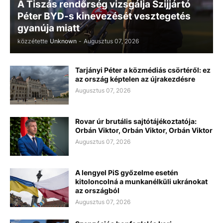
A Tiszás rendőrség vizsgálja Szijjártó
Péter BYD-s kinevezését vesztegetés
gyanúja miatt
közzétette
Unknown
-
Augusztus 07, 2026
Tarjányi Péter a közmédiás csörtéről: ez
az ország képtelen az újrakezdésre
Augusztus 07, 2026
Rovar úr brutális sajtótájékoztatója:
Orbán Viktor, Orbán Viktor, Orbán Viktor
Augusztus 07, 2026
A lengyel PiS győzelme esetén
kitoloncolná a munkanélküli ukránokat
az országból
Augusztus 07, 2026