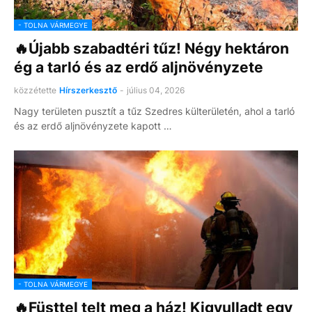
- TOLNA VÁRMEGYE
🔥Újabb szabadtéri tűz! Négy hektáron
ég a tarló és az erdő aljnövényzete
közzétette
Hírszerkesztő
-
július 04, 2026
Nagy területen pusztít a tűz Szedres külterületén, ahol a tarló
és az erdő aljnövényzete kapott …
- TOLNA VÁRMEGYE
🔥Füsttel telt meg a ház! Kigyulladt egy