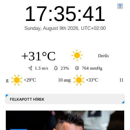
+31°C
Derűs
1.3 m/s
23%
764
mmHg
29°C
10 aug
+33°C
11 aug
+35°
FELKAPOTT HÍREK