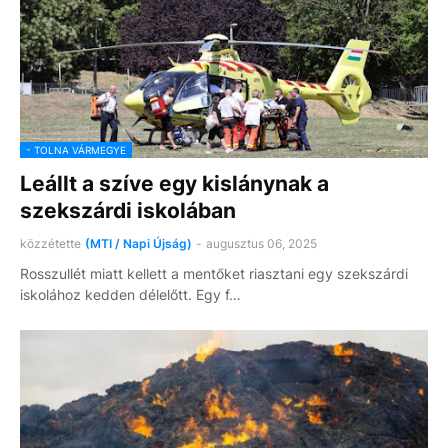
- TOLNA VÁRMEGYE
Leállt a szíve egy kislánynak a
szekszárdi iskolában
közzétette
(MTI / Napi Újság)
-
augusztus 06, 2025
Rosszullét miatt kellett a mentőket riasztani egy szekszárdi
iskolához kedden délelőtt. Egy f…