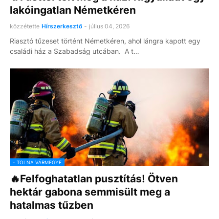
lakóingatlan Németkéren
közzétette
Hírszerkesztő
-
július 04, 2026
Riasztó tűzeset történt Németkéren, ahol lángra kapott egy
családi ház a Szabadság utcában. A t…
- TOLNA VÁRMEGYE
🔥Felfoghatatlan pusztítás! Ötven
hektár gabona semmisült meg a
hatalmas tűzben