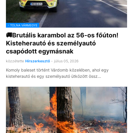
- TOLNA VÁRMEGYE
🚚Brutális karambol az 56-os főúton!
Kisteherautó és személyautó
csapódott egymásnak
közzétette
Hírszerkesztő
-
július 05, 2026
Komoly baleset történt Várdomb közelében, ahol egy
kisteherautó és egy személyautó ütközött össz…