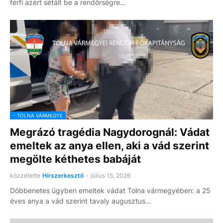
férfi azért sétált be a rendőrségre…
- TOLNA VÁRMEGYE
Megrázó tragédia Nagydorognál: Vádat
emeltek az anya ellen, aki a vád szerint
megölte kéthetes babáját
közzétette
Hírszerkesztő
-
július 15, 2026
Döbbenetes ügyben emeltek vádat Tolna vármegyében: a 25
éves anya a vád szerint tavaly augusztus…