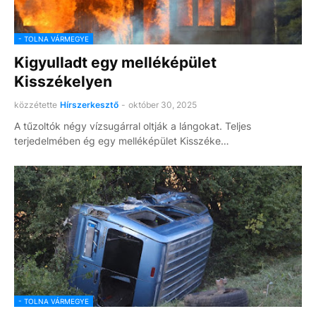
- TOLNA VÁRMEGYE
Kigyulladt egy melléképület
Kisszékelyen
közzétette
Hírszerkesztő
-
október 30, 2025
A tűzoltók négy vízsugárral oltják a lángokat. Teljes
terjedelmében ég egy melléképület Kisszéke…
- TOLNA VÁRMEGYE