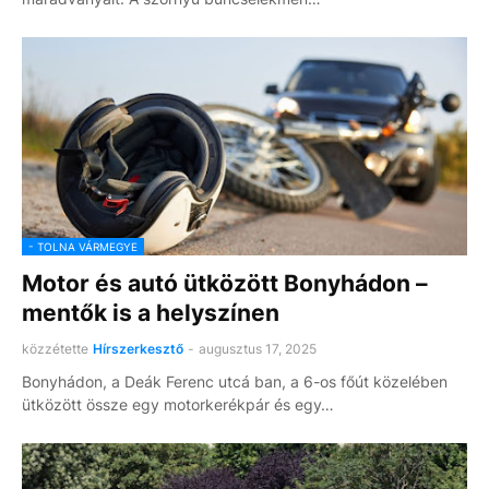
- TOLNA VÁRMEGYE
Motor és autó ütközött Bonyhádon –
mentők is a helyszínen
közzétette
Hírszerkesztő
-
augusztus 17, 2025
Bonyhádon, a Deák Ferenc utcá ban, a 6-os főút közelében
ütközött össze egy motorkerékpár és egy…