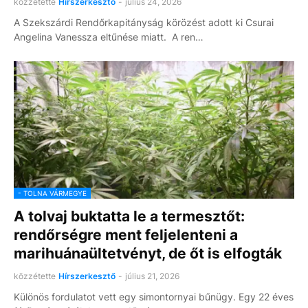
közzétette
Hírszerkesztő
-
július 24, 2026
A Szekszárdi Rendőrkapitányság körözést adott ki Csurai
Angelina Vanessza eltűnése miatt. A ren…
- TOLNA VÁRMEGYE
A tolvaj buktatta le a termesztőt:
rendőrségre ment feljelenteni a
marihuánaültetvényt, de őt is elfogták
közzétette
Hírszerkesztő
-
július 21, 2026
Különös fordulatot vett egy simontornyai bűnügy. Egy 22 éves