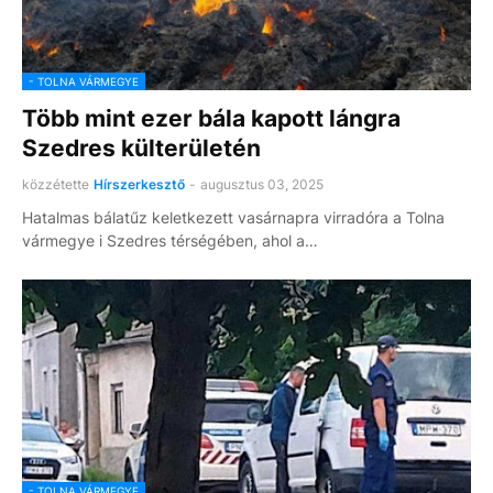
- TOLNA VÁRMEGYE
Több mint ezer bála kapott lángra
Szedres külterületén
közzétette
Hírszerkesztő
-
augusztus 03, 2025
Hatalmas bálatűz keletkezett vasárnapra virradóra a Tolna
vármegye i Szedres térségében, ahol a…
- TOLNA VÁRMEGYE