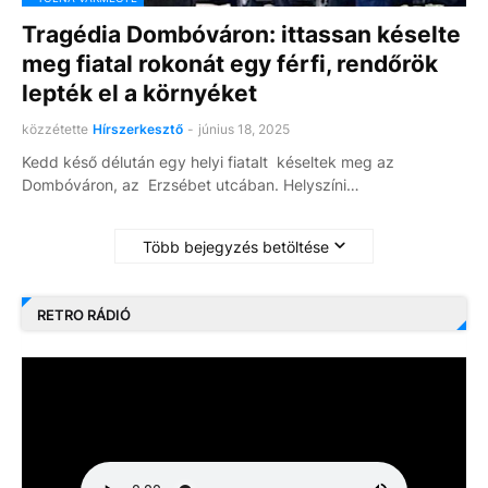
Tragédia Dombóváron: ittassan késelte
meg fiatal rokonát egy férfi, rendőrök
lepték el a környéket
közzétette
Hírszerkesztő
-
június 18, 2025
Kedd késő délután egy helyi fiatalt késeltek meg az
Dombóváron, az Erzsébet utcában. Helyszíni…
Több bejegyzés betöltése
RETRO RÁDIÓ