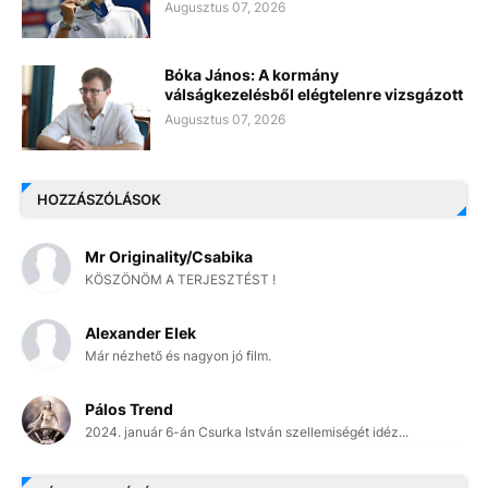
Augusztus 07, 2026
Bóka János: A kormány
válságkezelésből elégtelenre vizsgázott
Augusztus 07, 2026
HOZZÁSZÓLÁSOK
Mr Originality/Csabika
KÖSZÖNÖM A TERJESZTÉST !
Alexander Elek
Már nézhető és nagyon jó film.
Pálos Trend
2024. január 6-án Csurka István szellemiségét idéz...