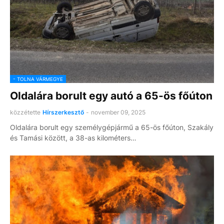
- TOLNA VÁRMEGYE
Oldalára borult egy autó a 65-ös főúton
közzétette
Hírszerkesztő
-
november 09, 2025
Oldalára borult egy személygépjármű a 65-ös főúton, Szakály
és Tamási között, a 38-as kilométers…