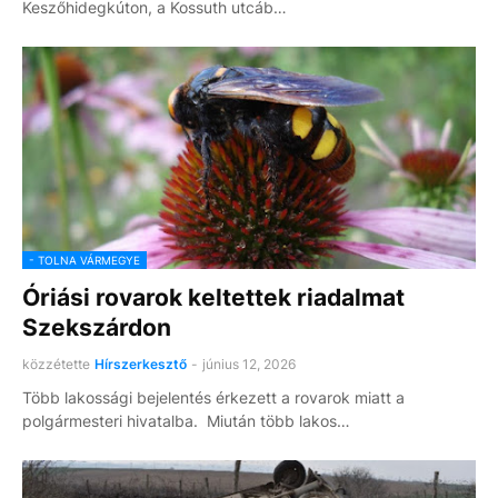
Keszőhidegkúton, a Kossuth utcáb…
- TOLNA VÁRMEGYE
Óriási rovarok keltettek riadalmat
Szekszárdon
közzétette
Hírszerkesztő
-
június 12, 2026
Több lakossági bejelentés érkezett a rovarok miatt a
polgármesteri hivatalba. Miután több lakos…