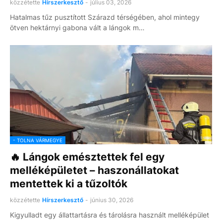
közzétette
Hírszerkesztő
-
július 03, 2026
Hatalmas tűz pusztított Szárazd térségében, ahol mintegy
ötven hektárnyi gabona vált a lángok m…
- TOLNA VÁRMEGYE
🔥 Lángok emésztettek fel egy
melléképületet – haszonállatokat
mentettek ki a tűzoltók
közzétette
Hírszerkesztő
-
június 30, 2026
Kigyulladt egy állattartásra és tárolásra használt melléképület