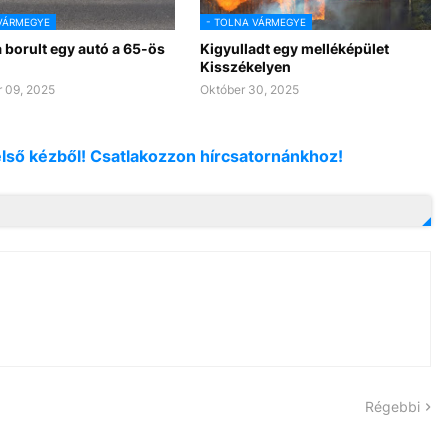
VÁRMEGYE
- TOLNA VÁRMEGYE
 borult egy autó a 65-ös
Kigyulladt egy melléképület
Kisszékelyen
 09, 2025
Október 30, 2025
első kézből! Csatlakozzon hírcsatornánkhoz!
Régebbi