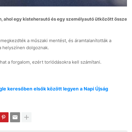
, ahol egy kisteherautó és egy személyautó ütközött össze
 megkezdték a műszaki mentést, és áramtalanították a
8
a helyszínen dolgoznak.
hat a forgalom, ezért torlódásokra kell számítani.
oogle keresőben elsők között legyen a Napi Újság