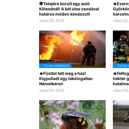
🛑Tetejére borult egy autó
🔥Ezerny
Kölesdnél! A két utas csodával
Györkön
határos módon kimászott
harcolna
Július 06, 2026
Július 05
- TOLNA VÁRMEGYE
- TOLNA 
🔥Füsttel telt meg a ház!
🔥Felfog
Kigyulladt egy lakóingatlan
hektár 
Németkéren
hatalma
Július 04, 2026
Július 03