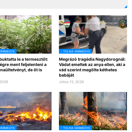
VÁRMEGYE
- TOLNA VÁRMEGYE
 buktatta le a termesztőt:
Megrázó tragédia Nagydorognál:
gre ment feljelenteni a
Vádat emeltek az anya ellen, aki a
aültetvényt, de őt is
vád szerint megölte kéthetes
babáját
 2026
Július 15, 2026
VÁRMEGYE
- TOLNA VÁRMEGYE