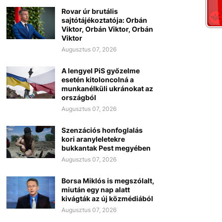
Rovar úr brutális
sajtótájékoztatója: Orbán
Viktor, Orbán Viktor, Orbán
Viktor
Augusztus 07, 2026
A lengyel PiS győzelme
esetén kitoloncolná a
munkanélküli ukránokat az
országból
Augusztus 07, 2026
Szenzációs honfoglalás
kori aranyleletekre
bukkantak Pest megyében
Augusztus 07, 2026
Borsa Miklós is megszólalt,
miután egy nap alatt
kivágták az új közmédiából
Augusztus 07, 2026