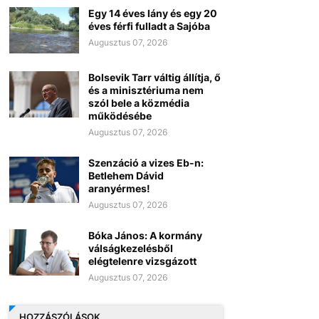
Egy 14 éves lány és egy 20
éves férfi fulladt a Sajóba
Augusztus 07, 2026
Bolsevik Tarr váltig állítja, ő
és a minisztériuma nem
szól bele a közmédia
működésébe
Augusztus 07, 2026
Szenzáció a vizes Eb-n:
Betlehem Dávid
aranyérmes!
Augusztus 07, 2026
Bóka János: A kormány
válságkezelésből
elégtelenre vizsgázott
Augusztus 07, 2026
HOZZÁSZÓLÁSOK