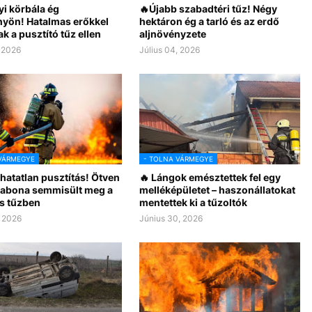
i körbála ég
🔥Újabb szabadtéri tűz! Négy
yön! Hatalmas erőkkel
hektáron ég a tarló és az erdő
k a pusztító tűz ellen
aljnövényzete
, 2026
Július 04, 2026
VÁRMEGYE
- TOLNA VÁRMEGYE
hatatlan pusztítás! Ötven
🔥 Lángok emésztettek fel egy
gabona semmisült meg a
melléképületet – haszonállatokat
s tűzben
mentettek ki a tűzoltók
, 2026
Június 30, 2026