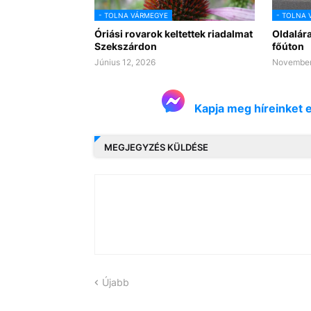
- TOLNA VÁRMEGYE
- TOLNA 
Óriási rovarok keltettek riadalmat
Oldalára
Szekszárdon
főúton
Június 12, 2026
November
Kapja meg híreinket 
MEGJEGYZÉS KÜLDÉSE
Újabb