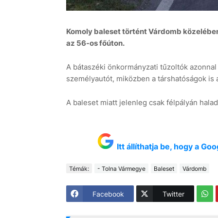
Komoly baleset történt Várdomb közelében
az 56-os főúton.
A bátaszéki önkormányzati tűzoltók azonnal
személyautót, miközben a társhatóságok is 
A baleset miatt jelenleg csak félpályán halad
Itt állíthatja be, hogy a G
Témák:
- Tolna Vármegye
Baleset
Várdomb
Facebook
Twitter