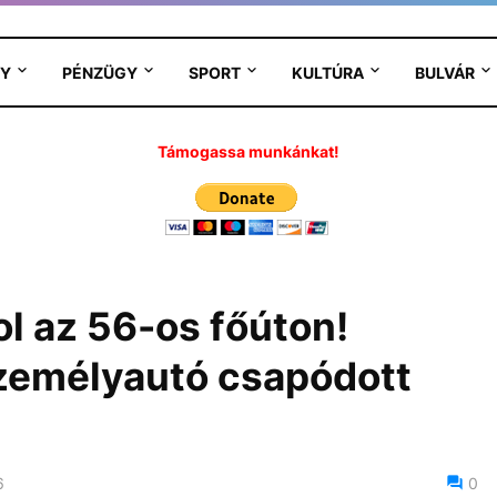
Y
PÉNZÜGY
SPORT
KULTÚRA
BULVÁR
Támogassa munkánkat!
ol az 56-os főúton!
személyautó csapódott
6
0