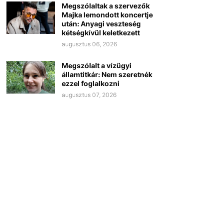
Megszólaltak a szervezők
Majka lemondott koncertje
után: Anyagi veszteség
kétségkívül keletkezett
augusztus 06, 2026
Megszólalt a vízügyi
államtitkár: Nem szeretnék
ezzel foglalkozni
augusztus 07, 2026