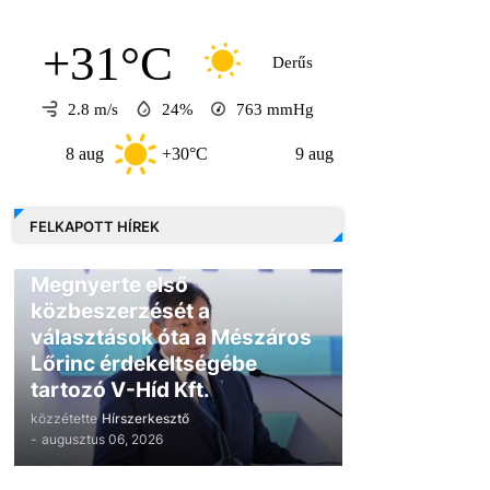
+31°C
Derűs
2.8 m/s
24%
763
mmHg
 aug
+30°C
9 aug
+30°C
10 aug
FELKAPOTT HÍREK
GAZDASÁG
Megnyerte első
közbeszerzését a
választások óta a Mészáros
Lőrinc érdekeltségébe
tartozó V-Híd Kft.
közzétette
Hírszerkesztő
-
augusztus 06, 2026