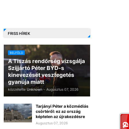
FRISS HÍREK
BELFÖLD
A Tiszás rendőrség vizsgálja
Szijjártó Péter BYD-s
kinevezését vesztegetés
gyanúja miatt
közzétette
Unknown
-
Augusztus 07, 2026
Tarjányi Péter a közmédiás
csörtéről: ez az ország
képtelen az újrakezdésre
Augusztus 07, 2026