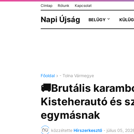
Címlap
Rólunk
Kapcsolat
Napi Újság
BELÜGY
KÜLÜG
Főoldal
- Tolna Vármegye
🚚Brutális karamb
Kisteherautó és 
egymásnak
közzétette
Hírszerkesztő
-
július 05, 202