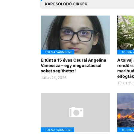
KAPCSOLÓDÓ CIKKEK
- TOLNA VÁRMEGYE
- TOLNA 
Eltűnt a 15 éves Csurai Angelina
A tolvaj
Vanessza – egy megosztással
rendőrsé
sokat segíthetsz!
marihuán
elfogták
Július 24, 2026
Július 21,
- TOLNA VÁRMEGYE
- TOLNA 