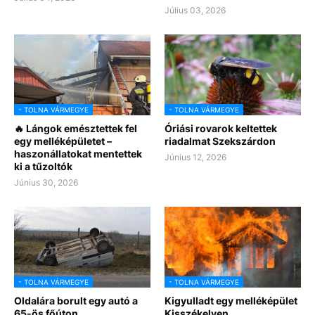
Július 03, 2026
- TOLNA VÁRMEGYE
- TOLNA VÁRMEGYE
🔥 Lángok emésztettek fel
Óriási rovarok keltettek
egy melléképületet –
riadalmat Szekszárdon
haszonállatokat mentettek
Június 12, 2026
ki a tűzoltók
Június 30, 2026
- TOLNA VÁRMEGYE
- TOLNA VÁRMEGYE
Oldalára borult egy autó a
Kigyulladt egy melléképület
65-ös főúton
Kisszékelyen