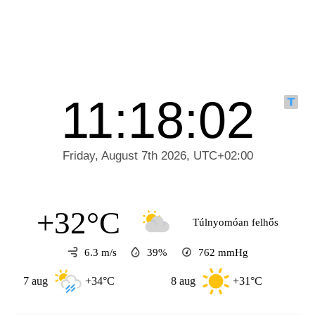
+32°C
Túlnyomóan felhős
6.3 m/s
39%
762
mmHg
 aug
+34°C
8 aug
+31°C
9 aug