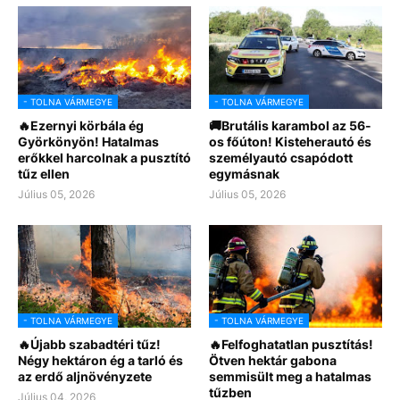
- TOLNA VÁRMEGYE
- TOLNA VÁRMEGYE
🔥Ezernyi körbála ég
🚚Brutális karambol az 56-
Györkönyön! Hatalmas
os főúton! Kisteherautó és
erőkkel harcolnak a pusztító
személyautó csapódott
tűz ellen
egymásnak
Július 05, 2026
Július 05, 2026
- TOLNA VÁRMEGYE
- TOLNA VÁRMEGYE
🔥Újabb szabadtéri tűz!
🔥Felfoghatatlan pusztítás!
Négy hektáron ég a tarló és
Ötven hektár gabona
az erdő aljnövényzete
semmisült meg a hatalmas
tűzben
Július 04, 2026