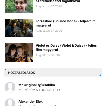
szeretnék ezzel foglalkozni
Augusztus 07, 2026
Forráskód (Source Code) - teljes film
magyarul
Augusztus 07, 2026
Violet és Daisy (Violet & Daisy) - teljes
film magyarul
Augusztus 06, 2026
HOZZÁSZÓLÁSOK
Mr Originality/Csabika
KÖSZÖNÖM A TERJESZTÉST !
Alexander Elek