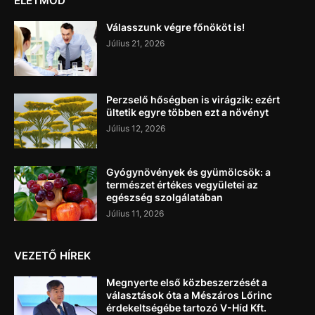
ÉLETMÓD
Válasszunk végre főnököt is!
Július 21, 2026
Perzselő hőségben is virágzik: ezért
ültetik egyre többen ezt a növényt
Július 12, 2026
Gyógynövények és gyümölcsök: a
természet értékes vegyületei az
egészség szolgálatában
Július 11, 2026
VEZETŐ HÍREK
Megnyerte első közbeszerzését a
választások óta a Mészáros Lőrinc
érdekeltségébe tartozó V-Híd Kft.