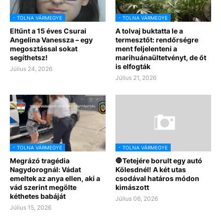
- TOLNA VÁRMEGYE
- TOLNA VÁRMEGYE
Eltűnt a 15 éves Csurai
A tolvaj buktatta le a
Angelina Vanessza – egy
termesztőt: rendőrségre
megosztással sokat
ment feljelenteni a
segíthetsz!
marihuánaültetvényt, de őt
is elfogták
Július 24, 2026
Július 21, 2026
- TOLNA VÁRMEGYE
- TOLNA VÁRMEGYE
Megrázó tragédia
🛑Tetejére borult egy autó
Nagydorognál: Vádat
Kölesdnél! A két utas
emeltek az anya ellen, aki a
csodával határos módon
vád szerint megölte
kimászott
kéthetes babáját
Július 06, 2026
Július 15, 2026