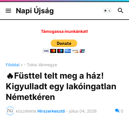
Napi Újság
Támogassa munkánkat!
Főoldal
- Tolna Vármegye
🔥Füsttel telt meg a ház!
Kigyulladt egy lakóingatlan
Németkéren
közzétette
Hírszerkesztő
-
július 04, 2026
0