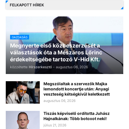
FELKAPOTT HÍREK
GAZDASÁG
Megnyerte első közbeszerzését a
választások óta a Mészáros Lőrinc
érdekeltségébe tartozó V-Híd Kft.
közzétette
Hírszerkesztő
-
augusztus 06, 2026
Megszólaltak a szervezők Majka
lemondott koncertje után: Anyagi
veszteség kétségkívül keletkezett
augusztus 06, 2026
Tiszás képviselő ordította Juhász
Hajnalkának: Több botoxot neki!
július 21, 2026