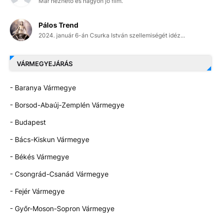
Már nézhető és nagyon jó film.
Pálos Trend
2024. január 6-án Csurka István szellemiségét idéz...
VÁRMEGYEJÁRÁS
- Baranya Vármegye
- Borsod-Abaúj-Zemplén Vármegye
- Budapest
- Bács-Kiskun Vármegye
- Békés Vármegye
- Csongrád-Csanád Vármegye
- Fejér Vármegye
- Győr-Moson-Sopron Vármegye