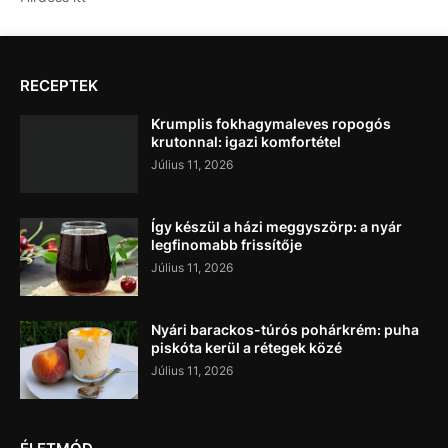
RECEPTEK
Krumplis fokhagymaleves ropogós
krutonnal: igazi komfortétel
Július 11, 2026
Így készül a házi meggyszörp: a nyár
legfinomabb frissítője
Július 11, 2026
Nyári barackos-túrós pohárkrém: puha
piskóta kerül a rétegek közé
Július 11, 2026