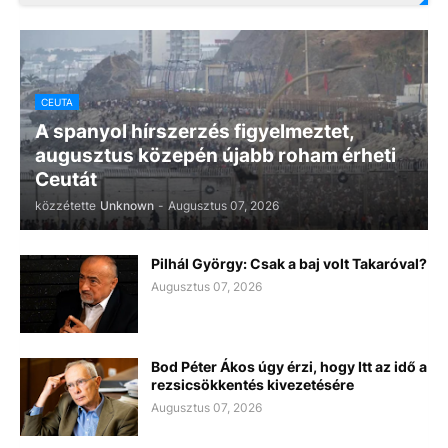
CEUTA
A spanyol hírszerzés figyelmeztet,
augusztus közepén újabb roham érheti
Ceutát
közzétette
Unknown
-
Augusztus 07, 2026
Pilhál György: Csak a baj volt Takaróval?
Augusztus 07, 2026
Bod Péter Ákos úgy érzi, hogy Itt az idő a
rezsicsökkentés kivezetésére
Augusztus 07, 2026