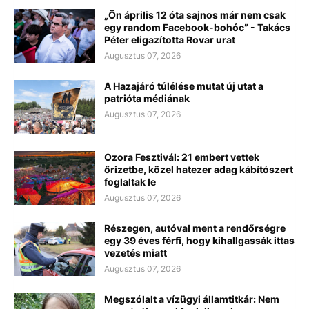
„Ön április 12 óta sajnos már nem csak
egy random Facebook-bohóc” - Takács
Péter eligazította Rovar urat
Augusztus 07, 2026
A Hazajáró túlélése mutat új utat a
patrióta médiának
Augusztus 07, 2026
Ozora Fesztivál: 21 embert vettek
őrizetbe, közel hatezer adag kábítószert
foglaltak le
Augusztus 07, 2026
Részegen, autóval ment a rendőrségre
egy 39 éves férfi, hogy kihallgassák ittas
vezetés miatt
Augusztus 07, 2026
Megszólalt a vízügyi államtitkár: Nem