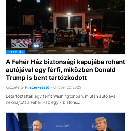
FEHÉR HÁZ
A Fehér Ház biztonsági kapujába rohant
autójával egy férfi, miközben Donald
Trump is bent tartózkodott
közzétette
Hírszerkesztő
-
október 22, 2025
Letartóztattak egy férfit Washingtonban, miután autójával
nekihajtott a Fehér Ház egyik biztons…