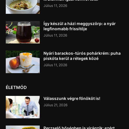
Július 11, 2026
Így készül a házi meggyszörp: a nyár
legfinomabb frissítője
Július 11, 2026
Nyári barackos-túrós pohárkrém: puha
piskóta kerül a rétegek közé
Július 11, 2026
ÉLETMÓD
Válasszunk végre főnököt is!
Július 21, 2026
Perzselő hőségben is virágzik: ezért