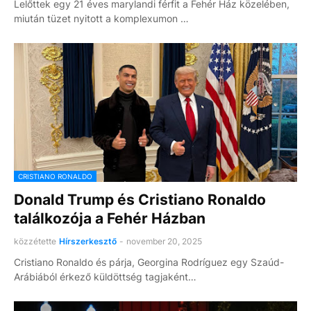
Lelőttek egy 21 éves marylandi férfit a Fehér Ház közelében,
miután tüzet nyitott a komplexumon …
CRISTIANO RONALDO
Donald Trump és Cristiano Ronaldo
találkozója a Fehér Házban
közzétette
Hírszerkesztő
-
november 20, 2025
Cristiano Ronaldo és párja, Georgina Rodríguez egy Szaúd-
Arábiából érkező küldöttség tagjaként…