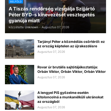
BELFÖLD
A Tiszás rendőrség vizsgálja Szijjártó
Péter BYD-s kinevezését vesztegetés
gyanúja miatt
közzétette
Unknown
-
Augusztus 07, 2026
Tarjányi Péter a közmédiás csörtéről: ez
az ország képtelen az újrakezdésre
Augusztus 07, 2026
Rovar úr brutális sajtótájékoztatója:
Orbán Viktor, Orbán Viktor, Orbán Viktor
Augusztus 07, 2026
A lengyel PiS győzelme esetén
kitoloncolná a munkanélküli ukránokat
az országból
Augusztus 07, 2026