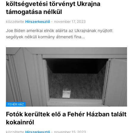
költségvetési törvényt Ukrajna
támogatása nélkül
közzétette
Hírszerkesztő
-
november 17, 2023
Joe Biden amerikai elnök aláírta az Ukrajnának nyújtott
segélyek nélküli kormány átmeneti fina…
FEHÉR HÁZ
Fotók kerültek elő a Fehér Házban talált
kokainról
közzétette
Hírszerkesztő
-
november 15, 2023