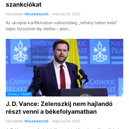
szankciókat
közzétette
Hírszerkesztő
-
március 20, 2025
Az ukrajnai konfliktusban valószínűleg „néhány héten belül”
teljes tűzszünet lép életbe – jelen…
DONALD TRUMP
J. D. Vance: Zelenszkij nem hajlandó
részt venni a békefolyamatban
közzétette
Hírszerkesztő
-
március 05, 2025