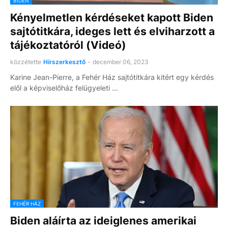
BIDEN
Kényelmetlen kérdéseket kapott Biden
sajtótitkára, ideges lett és elviharzott a
tájékoztatóról (Videó)
közzétette
Hírszerkesztő
-
december 06, 2023
Karine Jean-Pierre, a Fehér Ház sajtótitkára kitért egy kérdés
elől a képviselőház felügyeleti …
FEHÉR HÁZ
Biden aláírta az ideiglenes amerikai