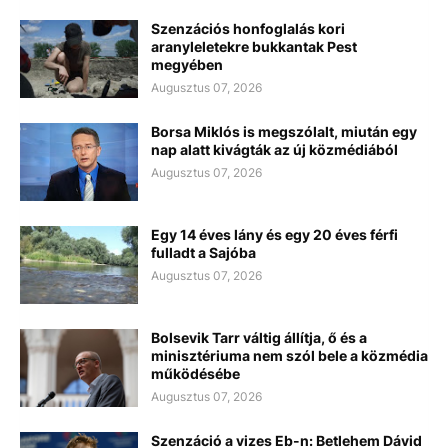
Szenzációs honfoglalás kori
aranyleletekre bukkantak Pest
megyében
Augusztus 07, 2026
Borsa Miklós is megszólalt, miután egy
nap alatt kivágták az új közmédiából
Augusztus 07, 2026
Egy 14 éves lány és egy 20 éves férfi
fulladt a Sajóba
Augusztus 07, 2026
Bolsevik Tarr váltig állítja, ő és a
minisztériuma nem szól bele a közmédia
működésébe
Augusztus 07, 2026
Szenzáció a vizes Eb-n: Betlehem Dávid