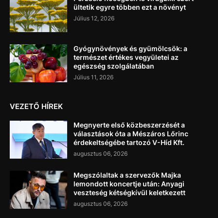
ültetik egyre többen ezt a növényt
Július 12, 2026
Gyógynövények és gyümölcsök: a
természet értékes vegyületei az
egészség szolgálatában
Július 11, 2026
VEZETŐ HÍREK
Megnyerte első közbeszerzését a
választások óta a Mészáros Lőrinc
érdekeltségébe tartozó V-Híd Kft.
augusztus 06, 2026
Megszólaltak a szervezők Majka
lemondott koncertje után: Anyagi
veszteség kétségkívül keletkezett
augusztus 06, 2026