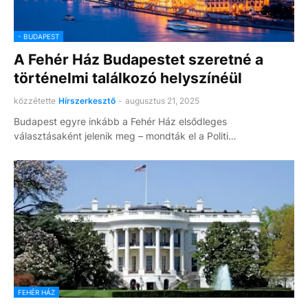
- BUDAPEST
A Fehér Ház Budapestet szeretné a
történelmi találkozó helyszínéül
közzétette
Hírszerkesztő
-
augusztus 21, 2025
Budapest egyre inkább a Fehér Ház elsődleges
választásaként jelenik meg – mondták el a Politi…
FEHÉR HÁZ