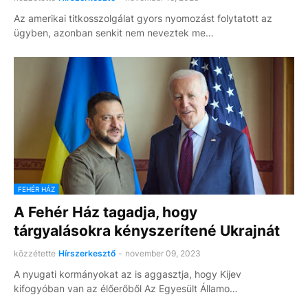
Az amerikai titkosszolgálat gyors nyomozást folytatott az
ügyben, azonban senkit nem neveztek me…
FEHÉR HÁZ
A Fehér Ház tagadja, hogy
tárgyalásokra kényszerítené Ukrajnát
közzétette
Hírszerkesztő
-
november 09, 2023
A nyugati kormányokat az is aggasztja, hogy Kijev
kifogyóban van az élőerőből Az Egyesült Államo…