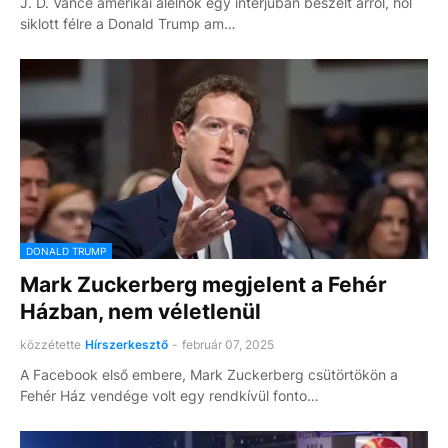
J. D. Vance amerikai alelnök egy interjúban beszélt arról, hol
siklott félre a Donald Trump am…
DONALD TRUMP
Mark Zuckerberg megjelent a Fehér
Házban, nem véletlenül
közzétette
Hírszerkesztő
-
február 07, 2025
A Facebook első embere, Mark Zuckerberg csütörtökön a
Fehér Ház vendége volt egy rendkívül fonto…