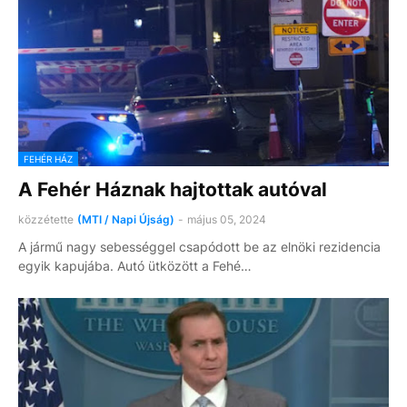
FEHÉR HÁZ
A Fehér Háznak hajtottak autóval
közzétette
(MTI / Napi Újság)
-
május 05, 2024
A jármű nagy sebességgel csapódott be az elnöki rezidencia
egyik kapujába. Autó ütközött a Fehé…