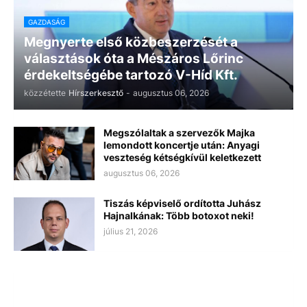
GAZDASÁG
Megnyerte első közbeszerzését a
választások óta a Mészáros Lőrinc
érdekeltségébe tartozó V-Híd Kft.
közzétette
Hírszerkesztő
-
augusztus 06, 2026
Megszólaltak a szervezők Majka
lemondott koncertje után: Anyagi
veszteség kétségkívül keletkezett
augusztus 06, 2026
Tiszás képviselő ordította Juhász
Hajnalkának: Több botoxot neki!
július 21, 2026