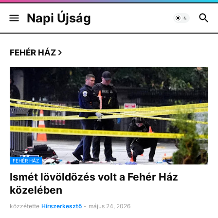
Napi Újság
FEHÉR HÁZ
FEHÉR HÁZ
Ismét lövöldözés volt a Fehér Ház
közelében
közzétette
Hírszerkesztő
-
május 24, 2026