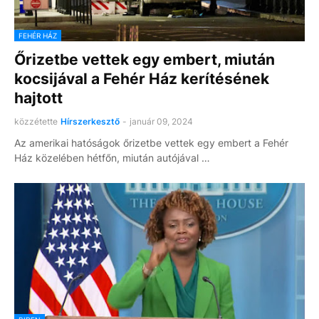
FEHÉR HÁZ
Őrizetbe vettek egy embert, miután
kocsijával a Fehér Ház kerítésének
hajtott
közzétette
Hírszerkesztő
-
január 09, 2024
Az amerikai hatóságok őrizetbe vettek egy embert a Fehér
Ház közelében hétfőn, miután autójával …