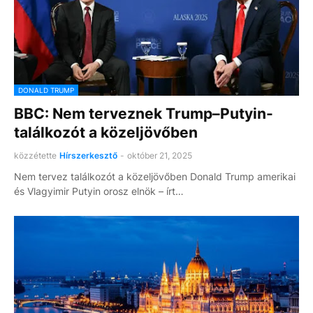
DONALD TRUMP
BBC: Nem terveznek Trump–Putyin-
találkozót a közeljövőben
közzétette
Hírszerkesztő
-
október 21, 2025
Nem tervez találkozót a közeljövőben Donald Trump amerikai
és Vlagyimir Putyin orosz elnök – írt…