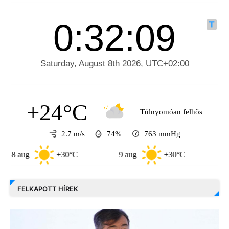
+24°C
Túlnyomóan felhős
2.7 m/s
74%
763
mmHg
+30°C
9 aug
+30°C
10 aug
FELKAPOTT HÍREK