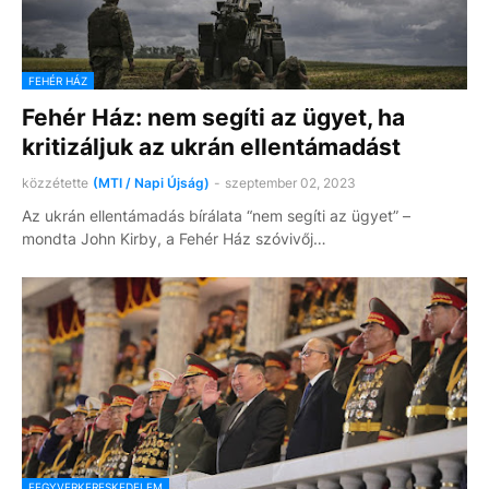
FEHÉR HÁZ
Fehér Ház: nem segíti az ügyet, ha
kritizáljuk az ukrán ellentámadást
közzétette
(MTI / Napi Újság)
-
szeptember 02, 2023
Az ukrán ellentámadás bírálata “nem segíti az ügyet” –
mondta John Kirby, a Fehér Ház szóvivőj…
FEGYVERKERESKEDELEM