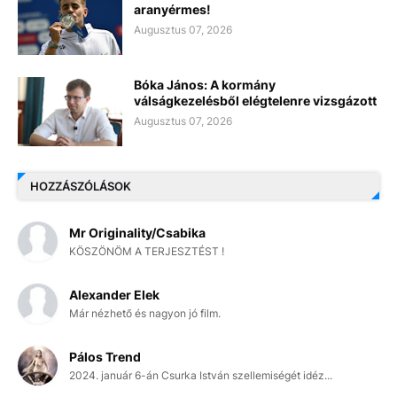
aranyérmes!
Augusztus 07, 2026
Bóka János: A kormány
válságkezelésből elégtelenre vizsgázott
Augusztus 07, 2026
HOZZÁSZÓLÁSOK
Mr Originality/Csabika
KÖSZÖNÖM A TERJESZTÉST !
Alexander Elek
Már nézhető és nagyon jó film.
Pálos Trend
2024. január 6-án Csurka István szellemiségét idéz...