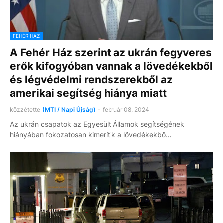
FEHÉR HÁZ
A Fehér Ház szerint az ukrán fegyveres
erők kifogyóban vannak a lövedékekből
és légvédelmi rendszerekből az
amerikai segítség hiánya miatt
közzétette
(MTI / Napi Újság)
-
február 08, 2024
Az ukrán csapatok az Egyesült Államok segítségének
hiányában fokozatosan kimerítik a lövedékekbő…