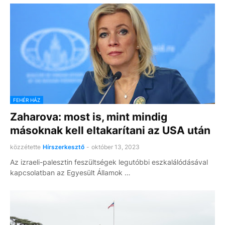
FEHÉR HÁZ
Zaharova: most is, mint mindig
másoknak kell eltakarítani az USA után
közzétette
Hírszerkesztő
-
október 13, 2023
Az izraeli-palesztin feszültségek legutóbbi eszkalálódásával
kapcsolatban az Egyesült Államok …