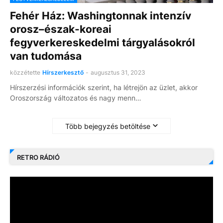
Fehér Ház: Washingtonnak intenzív
orosz–észak-koreai
fegyverkereskedelmi tárgyalásokról
van tudomása
közzétette
Hírszerkesztő
-
augusztus 31, 2023
Hírszerzési információk szerint, ha létrejön az üzlet, akkor
Oroszország változatos és nagy menn…
Több bejegyzés betöltése
RETRO RÁDIÓ