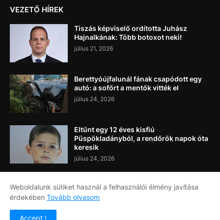
VEZETŐ HÍREK
Tiszás képviselő ordította Juhász
Hajnalkának: Több botoxot neki!
július 21, 2026
Berettyóújfalunál fának csapódott egy
autó: a sofőrt a mentők vitték el
július 24, 2026
Eltűnt egy 12 éves kisfiú
Püspökladányból, a rendőrök napok óta
keresik
július 24, 2026
Weboldalunk sütiket használ a felhasználói élmény javítása
érdekében
Tovább olvasom
Címlap
Rólunk
Kapcsolat
Accept !
Copyright ©
2026
Napi Újság