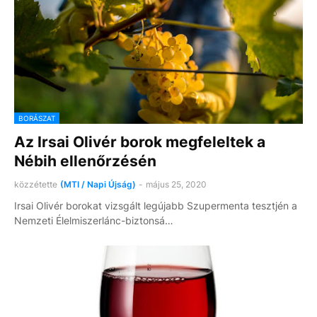
BORÁSZAT
Az Irsai Olivér borok megfeleltek a
Nébih ellenőrzésén
közzétette
(MTI / Napi Újság)
-
május 25, 2020
Irsai Olivér borokat vizsgált legújabb Szupermenta tesztjén a
Nemzeti Élelmiszerlánc-biztonsá…