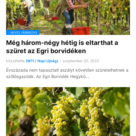
- HEVES VÁRMEGYE
Még három-négy hétig is eltarthat a
szüret az Egri borvidéken
közzétette
(MTI / Napi Újság)
-
szeptember 30, 2022
Évszázada nem tapasztalt aszályt követően szüretelhetnek a
szőlősgazdák. Az Egri Borvidék Hegykö…