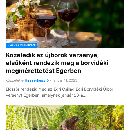
- HEVES VÁRMEGYE
Közeledik az újborok versenye,
elsőként rendezik meg a borvidéki
megmérettetést Egerben
közzétette
Hírszerkesztő
-
január 11, 2023
Először rendezik meg az Egri Csillag Egri Borvidéki Újbor
versenyt Egerben, amelynek január 23-á…