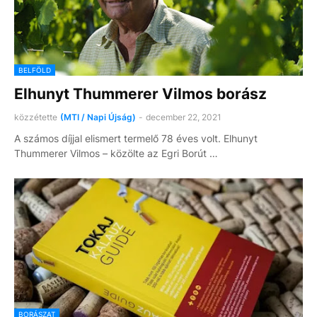
BELFÖLD
Elhunyt Thummerer Vilmos borász
közzétette
(MTI / Napi Újság)
-
december 22, 2021
A számos díjjal elismert termelő 78 éves volt. Elhunyt
Thummerer Vilmos – közölte az Egri Borút …
BORÁSZAT