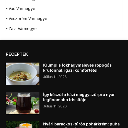
- Vas Vármegye
- Veszprém Vármegye
- Zala Vármegye
RECEPTEK
Krumplis fokhagymaleves ropogós
krutonnal: igazi komfortétel
Július 11, 2026
Így készül a házi meggyszörp: a nyár
legfinomabb frissítője
Július 11, 2026
Nyári barackos-túrós pohárkrém: puha