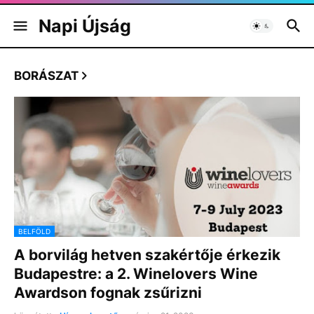
Napi Újság
BORÁSZAT
BELFÖLD
A borvilág hetven szakértője érkezik
Budapestre: a 2. Winelovers Wine
Awardson fognak zsűrizni