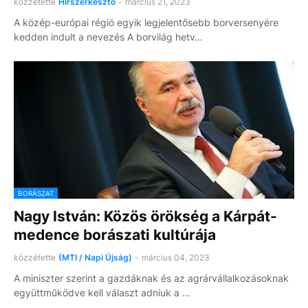
közzétette
Hírszerkesztő
-
március 21, 2023
A közép-európai régió egyik legjelentősebb borversenyére
kedden indult a nevezés A borvilág hetv…
BORÁSZAT
Nagy István: Közös örökség a Kárpát-
medence borászati kultúrája
közzétette
(MTI / Napi Újság)
-
március 04, 2023
A miniszter szerint a gazdáknak és az agrárvállalkozásoknak
együttműködve kell választ adniuk a …