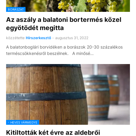
BORÁSZAT
Az aszály a balatoni bortermés közel
egyötödét megitta
közzétette
Hírszerkesztő
-
augusztus 31, 2022
A balatonboglári borvidéken a borászok 20-30 százalékos
terméscsökkenésről beszélnek. A minősé…
- HEVES VÁRMEGYE
Kitiltották két évre az aldebrői