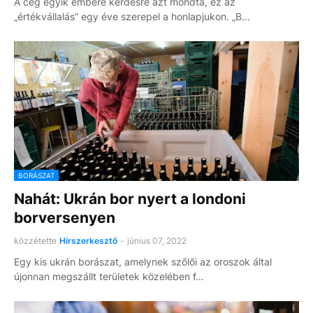
A cég egyik embere kérdésre azt mondta, ez az
„értékvállalás” egy éve szerepel a honlapjukon. „B…
BORÁSZAT
Nahát: Ukrán bor nyert a londoni
borversenyen
közzétette
Hírszerkesztő
-
június 07, 2022
Egy kis ukrán borászat, amelynek szőlői az oroszok által
újonnan megszállt területek közelében f…