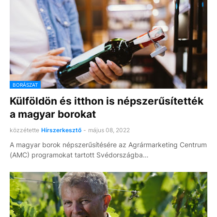
BORÁSZAT
Külföldön és itthon is népszerűsítették
a magyar borokat
közzétette
Hírszerkesztő
-
május 08, 2022
A magyar borok népszerűsítésére az Agrármarketing Centrum
(AMC) programokat tartott Svédországba…