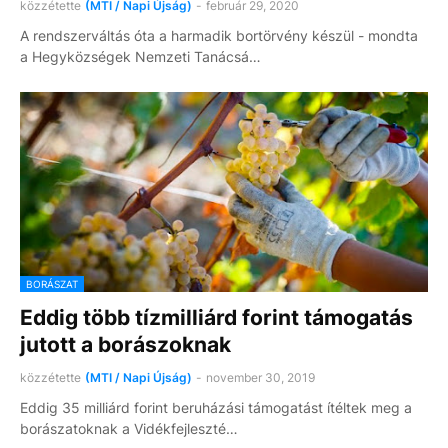
közzétette
(MTI / Napi Újság)
-
február 29, 2020
A rendszerváltás óta a harmadik bortörvény készül - mondta
a Hegyközségek Nemzeti Tanácsá…
BORÁSZAT
Eddig több tízmilliárd forint támogatás
jutott a borászoknak
közzétette
(MTI / Napi Újság)
-
november 30, 2019
Eddig 35 milliárd forint beruházási támogatást ítéltek meg a
borászatoknak a Vidékfejleszté…