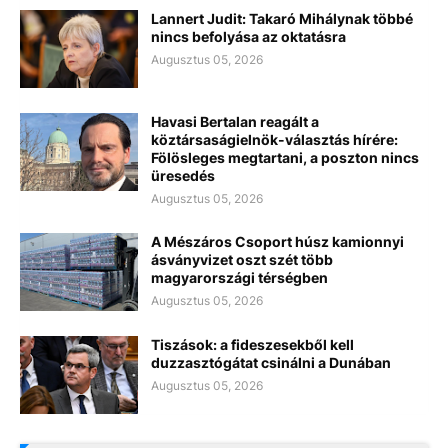
Lannert Judit: Takaró Mihálynak többé
nincs befolyása az oktatásra
Augusztus 05, 2026
Havasi Bertalan reagált a
köztársaságielnök-választás hírére:
Fölösleges megtartani, a poszton nincs
üresedés
Augusztus 05, 2026
A Mészáros Csoport húsz kamionnyi
ásványvizet oszt szét több
magyarországi térségben
Augusztus 05, 2026
Tiszások: a fideszesekből kell
duzzasztógátat csinálni a Dunában
Augusztus 05, 2026