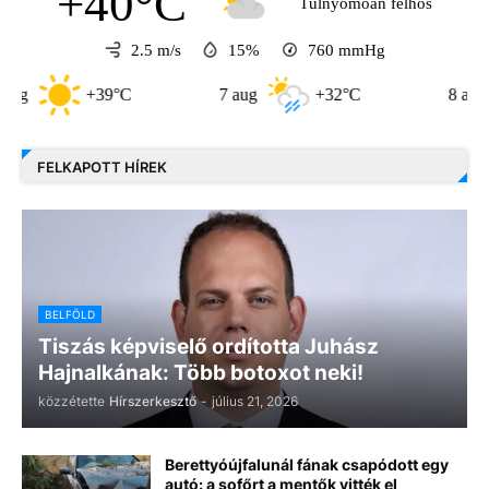
+40°C
Túlnyomóan felhős
2.5 m/s
15%
760
mmHg
39°C
7 aug
+32°C
8 aug
+31°C
FELKAPOTT HÍREK
BELFÖLD
Tiszás képviselő ordította Juhász
Hajnalkának: Több botoxot neki!
közzétette
Hírszerkesztő
-
július 21, 2026
Berettyóújfalunál fának csapódott egy
autó: a sofőrt a mentők vitték el