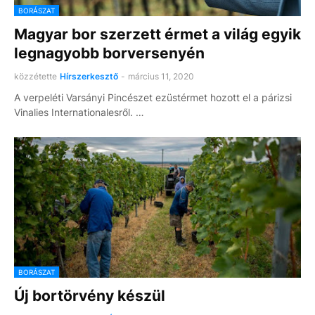
BORÁSZAT
Magyar bor szerzett érmet a világ egyik
legnagyobb borversenyén
közzétette
Hírszerkesztő
-
március 11, 2020
A verpeléti Varsányi Pincészet ezüstérmet hozott el a párizsi
Vinalies Internationalesről. …
BORÁSZAT
Új bortörvény készül