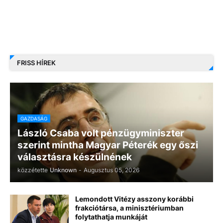
FRISS HÍREK
GAZDASÁG
László Csaba volt pénzügyminiszter
szerint mintha Magyar Péterék egy őszi
választásra készülnének
közzétette
Unknown
-
Augusztus 05, 2026
Lemondott Vitézy asszony korábbi
frakciótársa, a minisztériumban
folytathatja munkáját