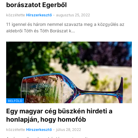
borászatot Egerből
közzétette
Hírszerkesztő
-
augusztus 25, 2022
11 igennel és három nemmel szavazta meg a közgyűlés az
aldebrői Tóth és Tóth Borászat k…
BELFÖLD
Egy magyar cég büszkén hirdeti a
honlapján, hogy homofób
közzétette
Hírszerkesztő
-
július 28, 2022