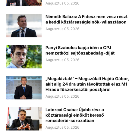
Augusztus 05, 2026
Németh Balázs: A Fidesz nem vesz részt
a keddi köztársaságielnök-választáson
Augusztus 05, 2026
Panyi Szabolcs kapja idén a CPJ
nemzetközi sajtószabadság-díját
Augusztus 05, 2026
„Megaláztak!” – Megszólalt Hajdú Gábor,
akit alig 24 óra után távolítottak el az M1
Híradó főszerkesztői posztjáról
Augusztus 05, 2026
Latorcai Csaba: Újabb rész a
köztársasági elnököt kereső
roncsderbi-sorozatban
Augusztus 05, 2026