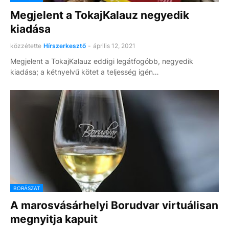
Megjelent a TokajKalauz negyedik
kiadása
közzétette
Hírszerkesztő
-
április 12, 2021
Megjelent a TokajKalauz eddigi legátfogóbb, negyedik
kiadása; a kétnyelvű kötet a teljesség igén…
BORÁSZAT
A marosvásárhelyi Borudvar virtuálisan
megnyitja kapuit