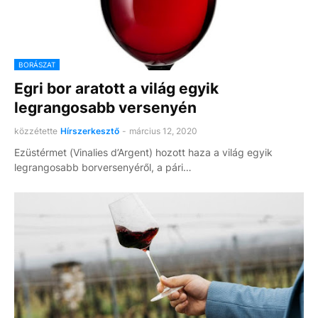
BORÁSZAT
Egri bor aratott a világ egyik
legrangosabb versenyén
közzétette
Hírszerkesztő
-
március 12, 2020
Ezüstérmet (Vinalies d’Argent) hozott haza a világ egyik
legrangosabb borversenyéről, a pári…