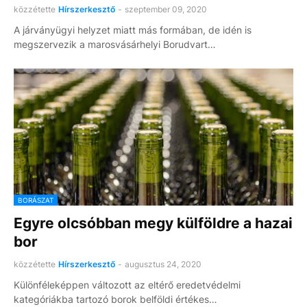
közzétette
Hírszerkesztő
-
szeptember 09, 2020
A járványügyi helyzet miatt más formában, de idén is
megszervezik a marosvásárhelyi Borudvart…
BORÁSZAT
Egyre olcsóbban megy külföldre a hazai
bor
közzétette
Hírszerkesztő
-
augusztus 24, 2020
Különféleképpen változott az eltérő eredetvédelmi
kategóriákba tartozó borok belföldi értékes…