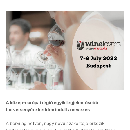
A közép-európai régió egyik legjelentősebb
borversenyére kedden indult a nevezés
A borvilág hetven, nagy nevű szakértője érkezik