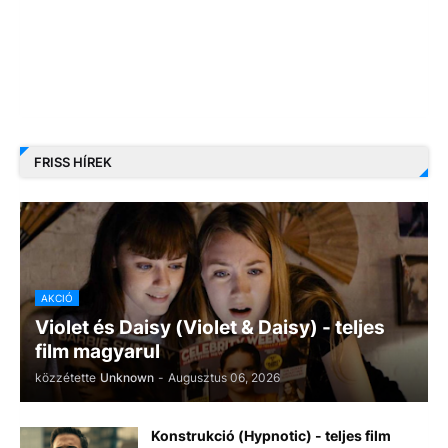
FRISS HÍREK
AKCIÓ
Violet és Daisy (Violet & Daisy) - teljes
film magyarul
közzétette
Unknown
-
Augusztus 06, 2026
Konstrukció (Hypnotic) - teljes film