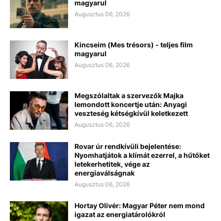
magyarul
Augusztus 06, 2026
Kincseim (Mes trésors) - teljes film
magyarul
Augusztus 06, 2026
Megszólaltak a szervezők Majka
lemondott koncertje után: Anyagi
veszteség kétségkívül keletkezett
Augusztus 06, 2026
Rovar úr rendkívüli bejelentése:
Nyomhatjátok a klímát ezerrel, a hűtőket
letekerhetitek, vége az
energiaválságnak
Augusztus 06, 2026
Hortay Olivér: Magyar Péter nem mond
igazat az energiatárolókról