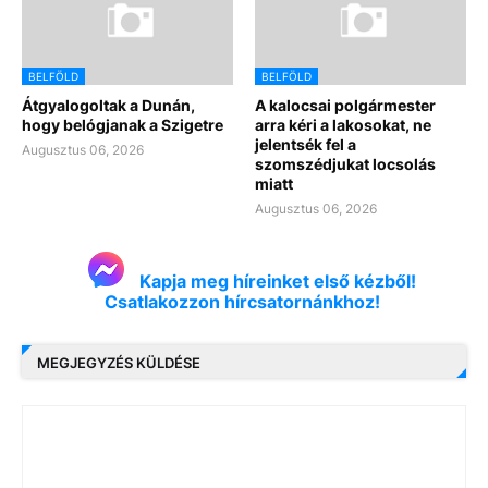
BELFÖLD
BELFÖLD
Átgyalogoltak a Dunán,
A kalocsai polgármester
hogy belógjanak a Szigetre
arra kéri a lakosokat, ne
jelentsék fel a
Augusztus 06, 2026
szomszédjukat locsolás
miatt
Augusztus 06, 2026
Kapja meg híreinket első kézből!
Csatlakozzon hírcsatornánkhoz!
MEGJEGYZÉS KÜLDÉSE