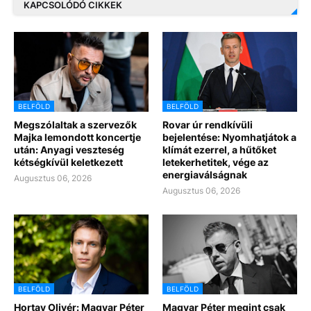
KAPCSOLÓDÓ CIKKEK
BELFÖLD
BELFÖLD
Megszólaltak a szervezők
Rovar úr rendkívüli
Majka lemondott koncertje
bejelentése: Nyomhatjátok a
után: Anyagi veszteség
klímát ezerrel, a hűtőket
kétségkívül keletkezett
letekerhetitek, vége az
energiaválságnak
Augusztus 06, 2026
Augusztus 06, 2026
BELFÖLD
BELFÖLD
Hortay Olivér: Magyar Péter
Magyar Péter megint csak