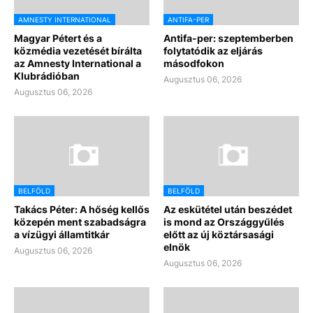
AMNESTY INTERNATIONAL
ANTIFA-PER
Magyar Pétert és a
Antifa-per: szeptemberben
közmédia vezetését bírálta
folytatódik az eljárás
az Amnesty International a
másodfokon
Klubrádióban
Augusztus 06, 2026
Augusztus 06, 2026
BELFÖLD
BELFÖLD
Takács Péter: A hőség kellős
Az eskütétel után beszédet
közepén ment szabadságra
is mond az Országgyűlés
a vízügyi államtitkár
előtt az új köztársasági
elnök
Augusztus 06, 2026
Augusztus 06, 2026