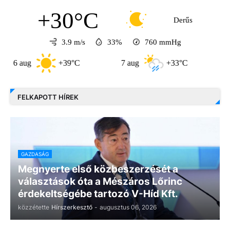
+30°C
Derűs
3.9 m/s
33%
760
mmHg
aug
+39°C
7 aug
+33°C
8 aug
FELKAPOTT HÍREK
GAZDASÁG
Megnyerte első közbeszerzését a
választások óta a Mészáros Lőrinc
érdekeltségébe tartozó V-Híd Kft.
közzétette
Hírszerkesztő
-
augusztus 06, 2026