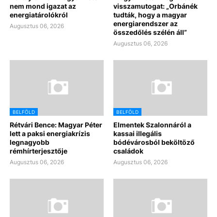
nem mond igazat az
visszamutogat: „Orbánék
energiatárolókról
tudták, hogy a magyar
energiarendszer az
Augusztus 06, 2026
összedőlés szélén áll”
Augusztus 06, 2026
BELFÖLD
BELFÖLD
Rétvári Bence: Magyar Péter
Elmentek Szalonnáról a
lett a paksi energiakrízis
kassai illegális
legnagyobb
bódévárosból beköltöző
rémhírterjesztője
családok
Augusztus 06, 2026
Augusztus 06, 2026