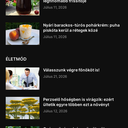
legfinomabb frissítője
Július 11, 2026
Nyári barackos-túrós pohárkrém: puha
piskóta kerül a rétegek közé
Július 11, 2026
ÉLETMÓD
Válasszunk végre főnököt is!
Július 21, 2026
Perzselő hőségben is virágzik: ezért
ültetik egyre többen ezt a növényt
Július 12, 2026