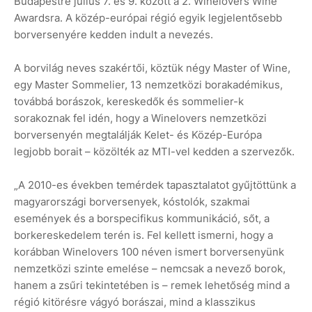
Budapestre július 7. és 9. között a 2. Winelovers Wine
Awardsra. A közép-európai régió egyik legjelentősebb
borversenyére kedden indult a nevezés.
A borvilág neves szakértői, köztük négy Master of Wine,
egy Master Sommelier, 13 nemzetközi borakadémikus,
továbbá borászok, kereskedők és sommelier-k
sorakoznak fel idén, hogy a Winelovers nemzetközi
borversenyén megtalálják Kelet- és Közép-Európa
legjobb borait – közölték az MTI-vel kedden a szervezők.
„A 2010-es években temérdek tapasztalatot gyűjtöttünk a
magyarországi borversenyek, kóstolók, szakmai
események és a borspecifikus kommunikáció, sőt, a
borkereskedelem terén is. Fel kellett ismerni, hogy a
korábban Winelovers 100 néven ismert borversenyünk
nemzetközi szinte emelése – nemcsak a nevező borok,
hanem a zsűri tekintetében is – remek lehetőség mind a
régió kitörésre vágyó borászai, mind a klasszikus