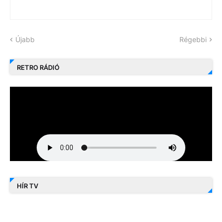
Újabb
Régebbi
RETRO RÁDIÓ
HÍR TV