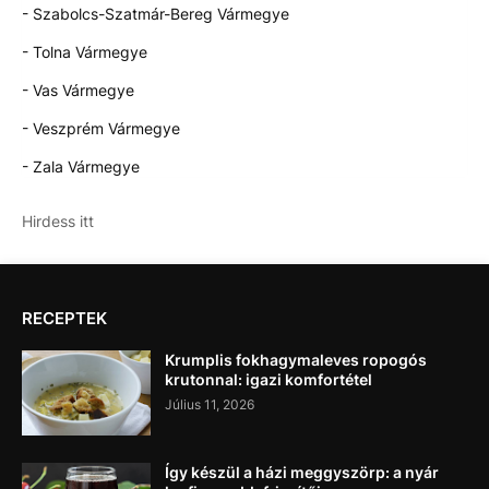
- Szabolcs-Szatmár-Bereg Vármegye
- Tolna Vármegye
- Vas Vármegye
- Veszprém Vármegye
- Zala Vármegye
Hirdess itt
RECEPTEK
Krumplis fokhagymaleves ropogós
krutonnal: igazi komfortétel
Július 11, 2026
Így készül a házi meggyszörp: a nyár