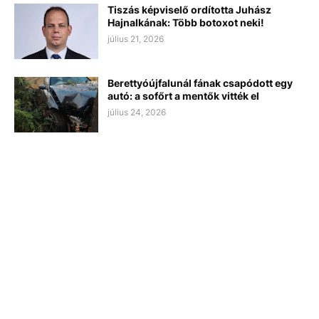
Tiszás képviselő ordította Juhász
Hajnalkának: Több botoxot neki!
július 21, 2026
Berettyóújfalunál fának csapódott egy
autó: a sofőrt a mentők vitték el
július 24, 2026