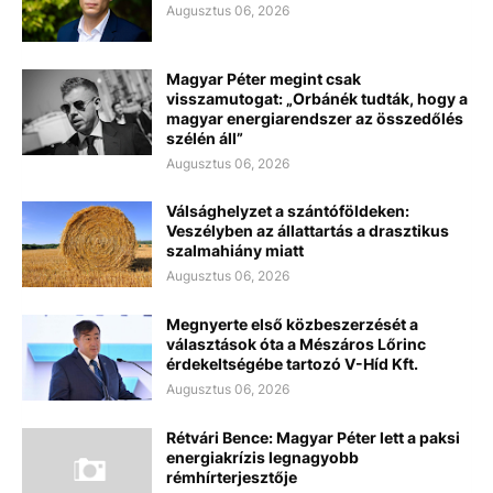
Augusztus 06, 2026
Magyar Péter megint csak
visszamutogat: „Orbánék tudták, hogy a
magyar energiarendszer az összedőlés
szélén áll”
Augusztus 06, 2026
Válsághelyzet a szántóföldeken:
Veszélyben az állattartás a drasztikus
szalmahiány miatt
Augusztus 06, 2026
Megnyerte első közbeszerzését a
választások óta a Mészáros Lőrinc
érdekeltségébe tartozó V-Híd Kft.
Augusztus 06, 2026
Rétvári Bence: Magyar Péter lett a paksi
energiakrízis legnagyobb
rémhírterjesztője