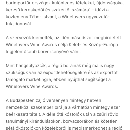
borimportőr országok különleges tételeket, újdonságokat
kereső kereskedői és szakértői számára” – idézi a
közlemény Tábor Istvánt, a Winelovers ügyvezető-
tulajdonosát.
A szervezők kiemelték, az idén másodszor meghirdetett
Winelovers Wine Awards célja Kelet- és Közép-Európa
legjelentősebb borversenyévé válni.
Mint hangsúlyozták, a régió borainak még ma is nagy
szükségük van az exportlehetőségekre és az exportot
támogató marketingre, ebben nyújthat segítséget a
Winelovers Wine Awards.
A Budapesten zajló versenyen mintegy hetven
nemzetközi szakember bírálja a várhatóan mintegy ezer
beérkezett tételt. A délelőtti kóstolók után a zsűri rövid
tanulmányi kirándulásokon, borvacsorákon és kötetlen
sétálókóstolókon közelebbről is megismerkedhet a régió