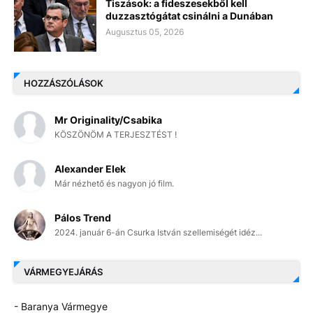
Tiszások: a fideszesekből kell
duzzasztógátat csinálni a Dunában
Augusztus 05, 2026
HOZZÁSZÓLÁSOK
Mr Originality/Csabika
KÖSZÖNÖM A TERJESZTÉST !
Alexander Elek
Már nézhető és nagyon jó film.
Pálos Trend
2024. január 6-án Csurka István szellemiségét idéz...
VÁRMEGYEJÁRÁS
- Baranya Vármegye