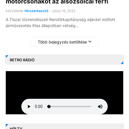
motorcsónakot az alsózsolcai férfi
közzétette
Hírszerkesztő
-
július 16, 2022
A Tiszai Vizirendészeti Rendőrkapitányság eljárást indított
járművezetés ittas állapotban vétség…
Több bejegyzés betöltése
RETRO RÁDIÓ
HÍR TV