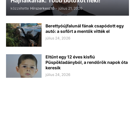
Hajnalkának: Több botoxot neki!
közzétette
Hírszerkesztő
-
július 21, 2026
Berettyóújfalunál fának csapódott egy
autó: a sofőrt a mentők vitték el
július 24, 2026
Eltűnt egy 12 éves kisfiú
Püspökladányból, a rendőrök napok óta
keresik
július 24, 2026