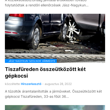
folytatódtak a rendőri ellenőrzések Jász-Nagykun…
- JÁSZ-NAGYKUN-SZOLNOK VÁRMEGYE
Tiszafüreden összeütközött két
gépkocsi
közzétette
Hírszerkesztő
-
augusztus 28, 2022
A tűzoltók áramtalanították a járműveket. Összeütközött két
gépkocsi Tiszafüreden, 33-as főút 36…