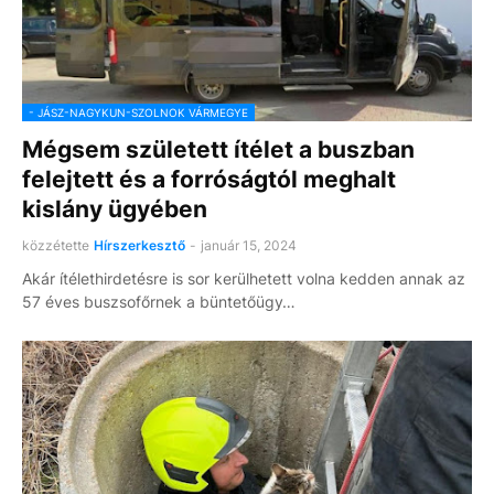
- JÁSZ-NAGYKUN-SZOLNOK VÁRMEGYE
Mégsem született ítélet a buszban
felejtett és a forróságtól meghalt
kislány ügyében
közzétette
Hírszerkesztő
-
január 15, 2024
Akár ítélethirdetésre is sor kerülhetett volna kedden annak az
57 éves buszsofőrnek a büntetőügy…