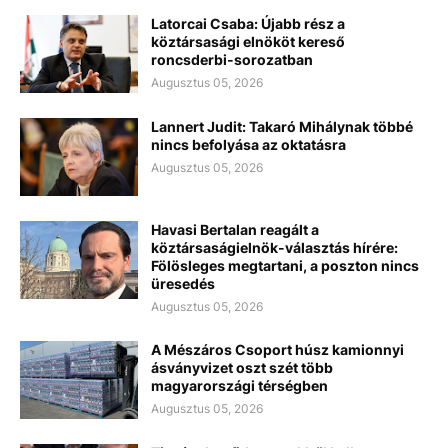
Latorcai Csaba: Újabb rész a
köztársasági elnököt kereső
roncsderbi-sorozatban
Augusztus 05, 2026
Lannert Judit: Takaró Mihálynak többé
nincs befolyása az oktatásra
Augusztus 05, 2026
Havasi Bertalan reagált a
köztársaságielnök-választás hírére:
Fölösleges megtartani, a poszton nincs
üresedés
Augusztus 05, 2026
A Mészáros Csoport húsz kamionnyi
ásványvizet oszt szét több
magyarországi térségben
Augusztus 05, 2026