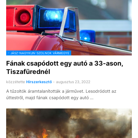
- JÁSZ-NAGYKUN-SZOLNOK VÁRMEGYE
Fának csapódott egy autó a 33-ason,
Tiszafürednél
közzétette
Hírszerkesztő
-
augusztus 23, 2022
A tűzoltók áramtalanították a járművet. Lesodródott az
úttestről, majd fának csapódott egy autó …