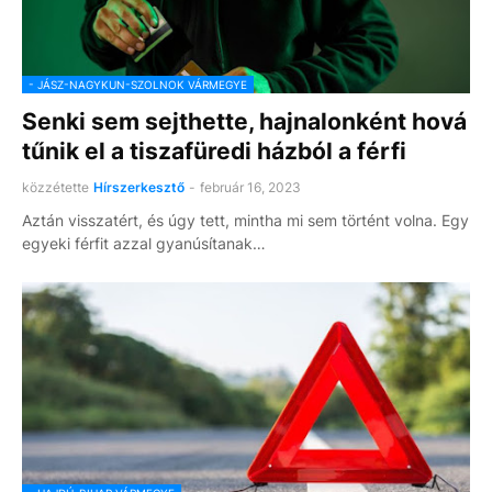
- JÁSZ-NAGYKUN-SZOLNOK VÁRMEGYE
Senki sem sejthette, hajnalonként hová
tűnik el a tiszafüredi házból a férfi
közzétette
Hírszerkesztő
-
február 16, 2023
Aztán visszatért, és úgy tett, mintha mi sem történt volna. Egy
egyeki férfit azzal gyanúsítanak…