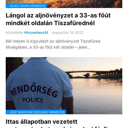
- HAJDÚ-BIHAR VÁRMEGYE
Lángol az aljnövényzet a 33-as főút
mindkét oldalán Tiszafürednél
közzétette
Hírszerkesztő
-
augusztus 18, 2022
Két helyen is kigyulladt az aljnövényzet Tiszafüred
térségében, a 33-as főút két oldalán – jelen…
- JÁSZ-NAGYKUN-SZOLNOK VÁRMEGYE
Ittas állapotban vezetett