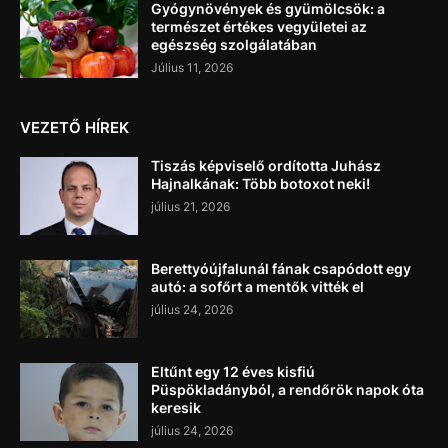
Gyógynövények és gyümölcsök: a
természet értékes vegyületei az
egészség szolgálatában
Július 11, 2026
VEZETŐ HÍREK
Tiszás képviselő ordította Juhász
Hajnalkának: Több botoxot neki!
július 21, 2026
Berettyóújfalunál fának csapódott egy
autó: a sofőrt a mentők vitték el
július 24, 2026
Eltűnt egy 12 éves kisfiú
Püspökladányból, a rendőrök napok óta
keresik
július 24, 2026