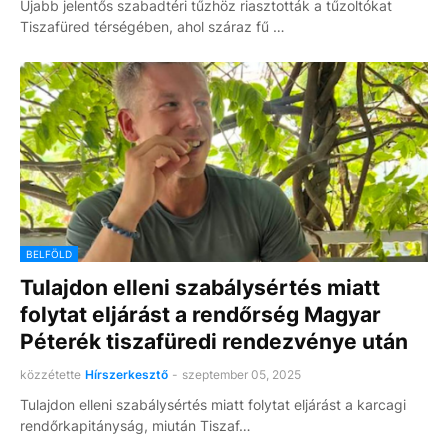
Újabb jelentős szabadtéri tűzhöz riasztották a tűzoltókat
Tiszafüred térségében, ahol száraz fű …
BELFÖLD
Tulajdon elleni szabálysértés miatt
folytat eljárást a rendőrség Magyar
Péterék tiszafüredi rendezvénye után
közzétette
Hírszerkesztő
-
szeptember 05, 2025
Tulajdon elleni szabálysértés miatt folytat eljárást a karcagi
rendőrkapitányság, miután Tiszaf…