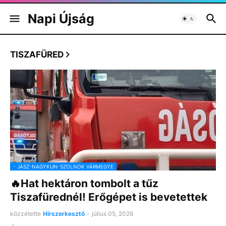
Napi Újság
TISZAFÜRED
- JÁSZ-NAGYKUN-SZOLNOK VÁRMEGYE
🔥Hat hektáron tombolt a tűz
Tiszafürednél! Erőgépet is bevetettek
közzétette
Hírszerkesztő
-
július 05, 2026