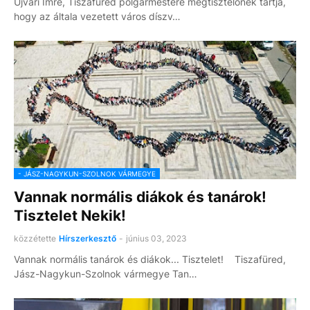
Újvári Imre, Tiszafüred polgármestere megtisztelőnek tartja,
hogy az általa vezetett város díszv…
- JÁSZ-NAGYKUN-SZOLNOK VÁRMEGYE
Vannak normális diákok és tanárok!
Tisztelet Nekik!
közzétette
Hírszerkesztő
-
június 03, 2023
Vannak normális tanárok és diákok... Tisztelet! Tiszafüred,
Jász-Nagykun-Szolnok vármegye Tan…