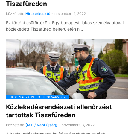
Tiszafüreden
közzétette
Hírszerkesztő
-
november 11, 2022
Ez történt csütörtökön. Egy budapesti lakos személyautóval
közlekedett Tiszafüred belterületén n…
- JÁSZ-NAGYKUN-SZOLNOK VÁRMEGYE
Közlekedésrendészeti ellenőrzést
tartottak Tiszafüreden
közzétette
(MTI / Napi Újság)
-
november 03, 2022
A közlekedésbiztonság javítása érdekében tovább