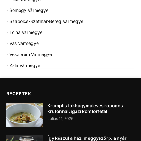
- Somogy Vármegye
- Szabolcs-Szatmár-Bereg Vármegye
- Tolna Vármegye
- Vas Vármegye
- Veszprém Vármegye
- Zala Vármegye
RECEPTEK
Krumplis fokhagymaleves ropogós
krutonnal: igazi komfortétel
Július 11, 2026
Így készül a házi meggyszörp: a nyár