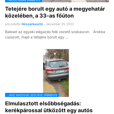
- HAJDÚ-BIHAR VÁRMEGYE
Tetejére borult egy autó a megyehatár
közelében, a 33-as főúton
közzétette
Hírszerkesztő
-
december 25, 2022
Baleset az egyeki elágazás felé vezető szakaszon. Árokba
csúszott, majd a tetejére borult egy …
- JÁSZ-NAGYKUN-SZOLNOK VÁRMEGYE
Elmulasztott elsőbbségadás:
kerékpárossal ütközött egy autós