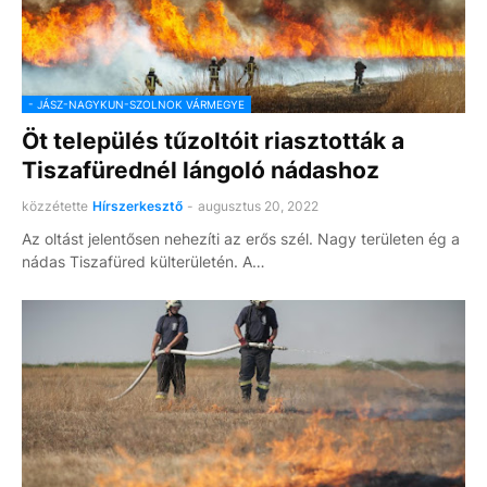
- JÁSZ-NAGYKUN-SZOLNOK VÁRMEGYE
Öt település tűzoltóit riasztották a
Tiszafürednél lángoló nádashoz
közzétette
Hírszerkesztő
-
augusztus 20, 2022
Az oltást jelentősen nehezíti az erős szél. Nagy területen ég a
nádas Tiszafüred külterületén. A…