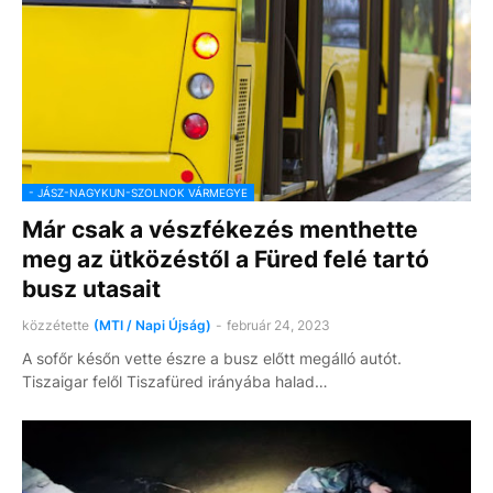
- JÁSZ-NAGYKUN-SZOLNOK VÁRMEGYE
Már csak a vészfékezés menthette
meg az ütközéstől a Füred felé tartó
busz utasait
közzétette
(MTI / Napi Újság)
-
február 24, 2023
A sofőr későn vette észre a busz előtt megálló autót.
Tiszaigar felől Tiszafüred irányába halad…