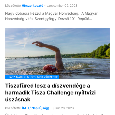
közzétette
Hírszerkesztő
-
szeptember 09, 2023
Nagy dobásra készül a Magyar Honvédség. A Magyar
Honvédség vitéz Szentgyörgyi Dezső 101. Repülő…
- JÁSZ-NAGYKUN-SZOLNOK VÁRMEGYE
Tiszafüred lesz a díszvendége a
harmadik Tisza Challenge nyíltvízi
úszásnak
közzétette
(MTI / Napi Újság)
-
július 28, 2023