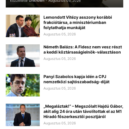
közzétette
Unknown
-
Augusztus 05, 2026
Lemondott Vitézy asszony korábbi
frakciótársa, a minisztériumban
folytathatja munkáját
Augusztus 05, 2026
Németh Balázs: A Fidesz nem vesz részt
a keddi köztársaságielnök-választáson
Augusztus 05, 2026
Panyi Szabolcs kapja idén a CPJ
nemzetközi sajtószabadság-díját
Augusztus 05, 2026
„Megaláztak!” – Megszólalt Hajdú Gábor,
akit alig 24 óra után távolítottak el az M1
Híradó főszerkesztői posztjáról
Augusztus 05, 2026