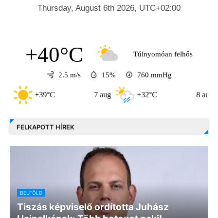
+40°C
Túlnyomóan felhős
2.5 m/s
15%
760
mmHg
9°C
7 aug
+32°C
8 aug
+31°C
FELKAPOTT HÍREK
BELFÖLD
Tiszás képviselő ordította Juhász