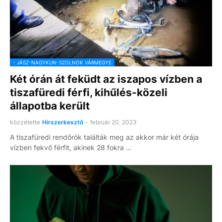
- JÁSZ-NAGYKUN-SZOLNOK VÁRMEGYE
Két órán át feküdt az iszapos vízben a
tiszafüredi férfi, kihűlés-közeli
állapotba került
közzétette
Hírszerkesztő
-
február 20, 2023
A tiszafüredi rendőrök találták meg az akkor már két órája
vízben fekvő férfit, akinek 28 fokra …