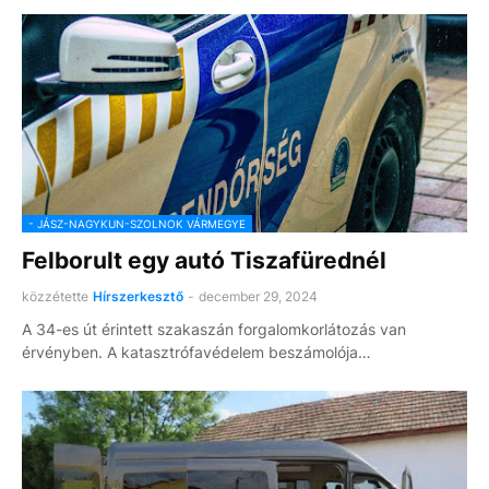
- JÁSZ-NAGYKUN-SZOLNOK VÁRMEGYE
Felborult egy autó Tiszafürednél
közzétette
Hírszerkesztő
-
december 29, 2024
A 34-es út érintett szakaszán forgalomkorlátozás van
érvényben. A katasztrófavédelem beszámolója…