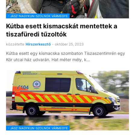
- JÁSZ-NAGYKUN-SZOLNOK VÁRMEGYE
Kútba esett kismacskát mentettek a
tiszafüredi tűzoltók
közzétette
Hírszerkesztő
-
október 25, 2023
Kútba esett egy kismacska szombaton Tiszaszentimrén egy
Kör utcai ház udvarán. Hat méter mély, k…
- JÁSZ-NAGYKUN-SZOLNOK VÁRMEGYE