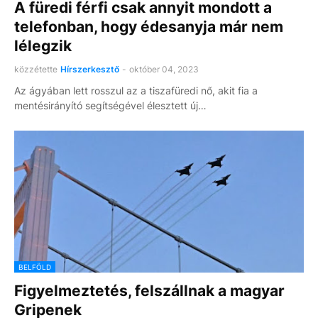
A füredi férfi csak annyit mondott a
telefonban, hogy édesanyja már nem
lélegzik
közzétette
Hírszerkesztő
-
október 04, 2023
Az ágyában lett rosszul az a tiszafüredi nő, akit fia a
mentésirányító segítségével élesztett új…
BELFÖLD
Figyelmeztetés, felszállnak a magyar
Gripenek