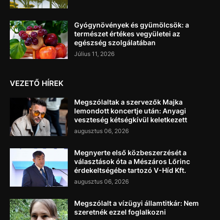
Gyógynövények és gyümölcsök: a
természet értékes vegyületei az
egészség szolgálatában
Július 11, 2026
VEZETŐ HÍREK
Megszólaltak a szervezők Majka
lemondott koncertje után: Anyagi
veszteség kétségkívül keletkezett
augusztus 06, 2026
Megnyerte első közbeszerzését a
választások óta a Mészáros Lőrinc
érdekeltségébe tartozó V-Híd Kft.
augusztus 06, 2026
Megszólalt a vízügyi államtitkár: Nem
szeretnék ezzel foglalkozni