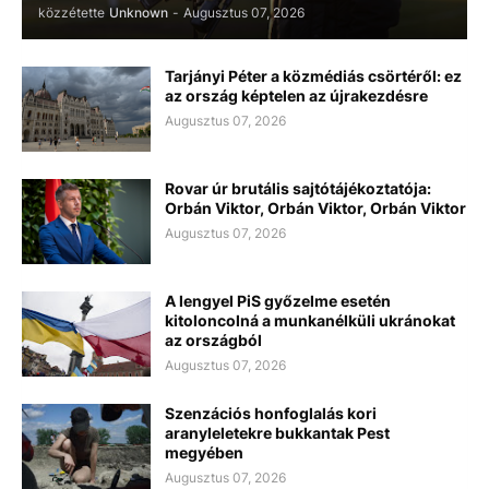
közzétette
Unknown
-
Augusztus 07, 2026
Tarjányi Péter a közmédiás csörtéről: ez
az ország képtelen az újrakezdésre
Augusztus 07, 2026
Rovar úr brutális sajtótájékoztatója:
Orbán Viktor, Orbán Viktor, Orbán Viktor
Augusztus 07, 2026
A lengyel PiS győzelme esetén
kitoloncolná a munkanélküli ukránokat
az országból
Augusztus 07, 2026
Szenzációs honfoglalás kori
aranyleletekre bukkantak Pest
megyében
Augusztus 07, 2026