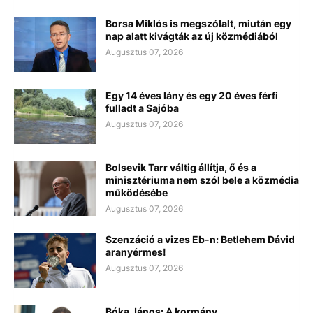
Borsa Miklós is megszólalt, miután egy
nap alatt kivágták az új közmédiából
Augusztus 07, 2026
Egy 14 éves lány és egy 20 éves férfi
fulladt a Sajóba
Augusztus 07, 2026
Bolsevik Tarr váltig állítja, ő és a
minisztériuma nem szól bele a közmédia
működésébe
Augusztus 07, 2026
Szenzáció a vizes Eb-n: Betlehem Dávid
aranyérmes!
Augusztus 07, 2026
Bóka János: A kormány