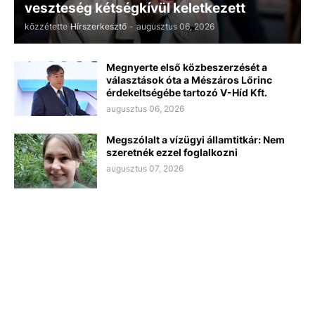
veszteség kétségkívül keletkezett
közzétette
Hírszerkesztő
-
augusztus 06, 2026
Megnyerte első közbeszerzését a
választások óta a Mészáros Lőrinc
érdekeltségébe tartozó V-Híd Kft.
augusztus 06, 2026
Megszólalt a vízügyi államtitkár: Nem
szeretnék ezzel foglalkozni
augusztus 07, 2026