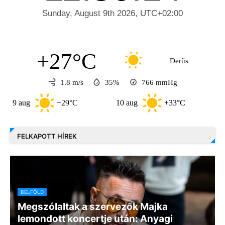
+27°C
Derűs
1.8 m/s
35%
766
mmHg
+29°C
10 aug
+33°C
11 aug
FELKAPOTT HÍREK
BELFÖLD
Megszólaltak a szervezők Majka
lemondott koncertje után: Anyagi