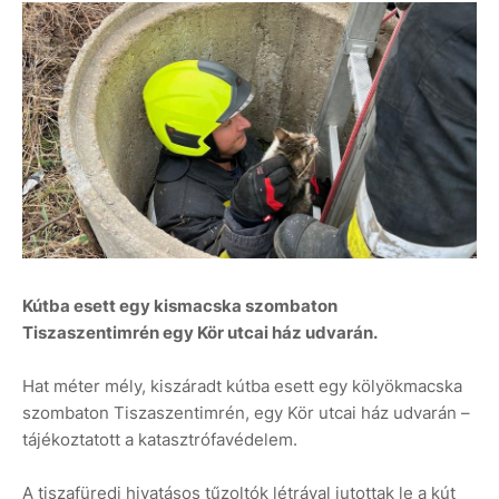
Kútba esett egy kismacska szombaton
Tiszaszentimrén egy Kör utcai ház udvarán.
Hat méter mély, kiszáradt kútba esett egy kölyökmacska
szombaton Tiszaszentimrén, egy Kör utcai ház udvarán –
tájékoztatott a katasztrófavédelem.
A tiszafüredi hivatásos tűzoltók létrával jutottak le a kút