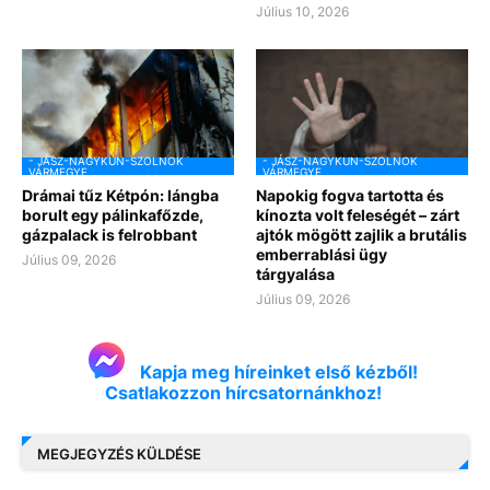
Július 10, 2026
- JÁSZ-NAGYKUN-SZOLNOK
- JÁSZ-NAGYKUN-SZOLNOK
VÁRMEGYE
VÁRMEGYE
Drámai tűz Kétpón: lángba
Napokig fogva tartotta és
borult egy pálinkafőzde,
kínozta volt feleségét – zárt
gázpalack is felrobbant
ajtók mögött zajlik a brutális
emberrablási ügy
Július 09, 2026
tárgyalása
Július 09, 2026
Kapja meg híreinket első kézből!
Csatlakozzon hírcsatornánkhoz!
MEGJEGYZÉS KÜLDÉSE