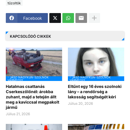
tűzoltók
Facebook
KAPCSOLÓDÓ CIKKEK
- JÁSZ-NAGYKUN-SZOLNOK
- JÁSZ-NAGYKUN-SZOLNOK
VÁRMEGYE
VÁRMEGYE
Hatalmas csattanás
Eltűnt egy 16 éves szolnoki
Cserkeszőlőnél: árokba
lány – a rendőrség a
zuhant, majd a tetején állt
lakosság segítségét kéri
meg a kaviccsal megpakolt
Július 20, 2026
jármű
Július 21, 2026