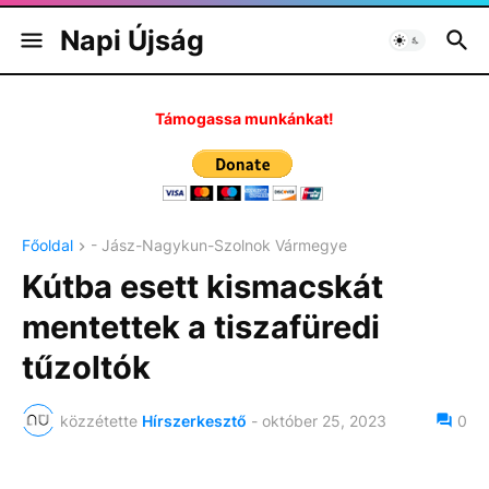
Napi Újság
Támogassa munkánkat!
Főoldal
- Jász-Nagykun-Szolnok Vármegye
Kútba esett kismacskát
mentettek a tiszafüredi
tűzoltók
közzétette
Hírszerkesztő
-
október 25, 2023
0