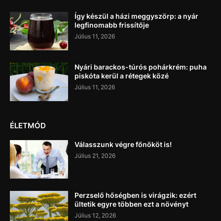
Így készül a házi meggyszörp: a nyár
legfinomabb frissítője
Július 11, 2026
Nyári barackos-túrós pohárkrém: puha
piskóta kerül a rétegek közé
Július 11, 2026
ÉLETMÓD
Válasszunk végre főnököt is!
Július 21, 2026
Perzselő hőségben is virágzik: ezért
ültetik egyre többen ezt a növényt
Július 12, 2026