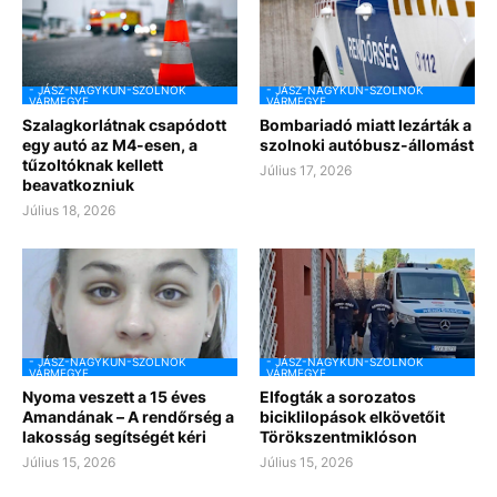
- JÁSZ-NAGYKUN-SZOLNOK
- JÁSZ-NAGYKUN-SZOLNOK
VÁRMEGYE
VÁRMEGYE
Szalagkorlátnak csapódott
Bombariadó miatt lezárták a
egy autó az M4-esen, a
szolnoki autóbusz-állomást
tűzoltóknak kellett
Július 17, 2026
beavatkozniuk
Július 18, 2026
- JÁSZ-NAGYKUN-SZOLNOK
- JÁSZ-NAGYKUN-SZOLNOK
VÁRMEGYE
VÁRMEGYE
Nyoma veszett a 15 éves
Elfogták a sorozatos
Amandának – A rendőrség a
biciklilopások elkövetőit
lakosság segítségét kéri
Törökszentmiklóson
Július 15, 2026
Július 15, 2026