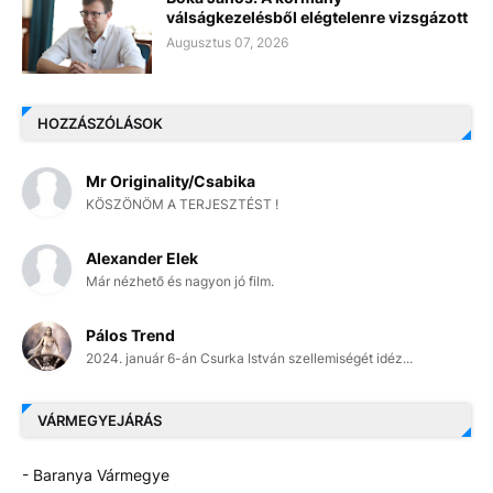
válságkezelésből elégtelenre vizsgázott
Augusztus 07, 2026
HOZZÁSZÓLÁSOK
Mr Originality/Csabika
KÖSZÖNÖM A TERJESZTÉST !
Alexander Elek
Már nézhető és nagyon jó film.
Pálos Trend
2024. január 6-án Csurka István szellemiségét idéz...
VÁRMEGYEJÁRÁS
- Baranya Vármegye