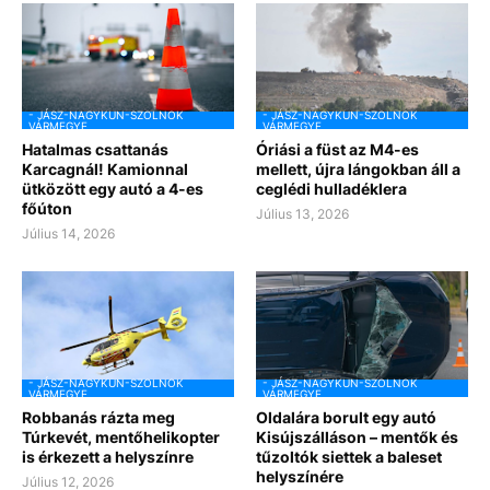
- JÁSZ-NAGYKUN-SZOLNOK
- JÁSZ-NAGYKUN-SZOLNOK
VÁRMEGYE
VÁRMEGYE
Hatalmas csattanás
Óriási a füst az M4-es
Karcagnál! Kamionnal
mellett, újra lángokban áll a
ütközött egy autó a 4-es
ceglédi hulladéklera
főúton
Július 13, 2026
Július 14, 2026
- JÁSZ-NAGYKUN-SZOLNOK
- JÁSZ-NAGYKUN-SZOLNOK
VÁRMEGYE
VÁRMEGYE
Robbanás rázta meg
Oldalára borult egy autó
Túrkevét, mentőhelikopter
Kisújszálláson – mentők és
is érkezett a helyszínre
tűzoltók siettek a baleset
helyszínére
Július 12, 2026