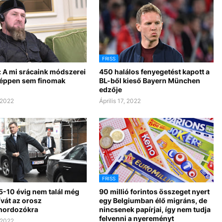
FRISS
: A mi srácaink módszerei
450 halálos fenyegetést kapott a
éppen sem finomak
BL-ből kieső Bayern München
edzője
, 2022
Április 17, 2022
FRISS
5-10 évig nem talál még
90 millió forintos összeget nyert
ívát az orosz
egy Belgiumban élő migráns, de
hordozókra
nincsenek papírjai, így nem tudja
felvenni a nyereményt
, 2022