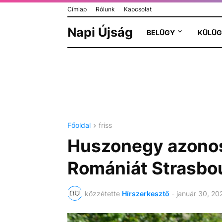
Címlap
Rólunk
Kapcsolat
Napi Újság
BELÜGY
KÜLÜG
Főoldal
friss
Huszonegy azonos
Romániát Strasbo
közzétette
Hírszerkesztő
-
január 30, 20