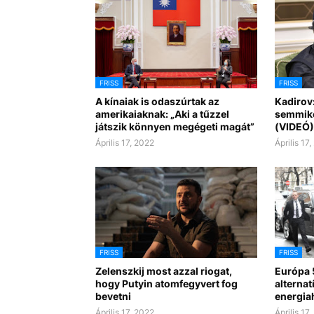
FRISS
FRISS
A kínaiak is odaszúrtak az
Kadirov
amerikaiaknak: „Aki a tűzzel
semmik
játszik könnyen megégeti magát”
(VIDEÓ)
Április 17, 2022
Április 17
FRISS
FRISS
Zelenszkij most azzal riogat,
Európa 
hogy Putyin atomfegyvert fog
alternat
bevetni
energia
Április 17, 2022
Április 17