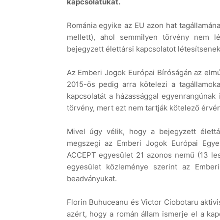
kapcsolatukat.
Románia egyike az EU azon hat tagállamának
mellett), ahol semmilyen törvény nem l
bejegyzett élettársi kapcsolatot létesítsene
Az Emberi Jogok Európai Bíróságán az elmú
2015-ös pedig arra kötelezi a tagállamo
kapcsolatát a házassággal egyenrangúnak 
törvény, mert ezt nem tartják kötelező érvé
Mivel úgy vélik, hogy a bejegyzett élett
megszegi az Emberi Jogok Európai Egyez
ACCEPT egyesület 21 azonos nemű (13 les
egyesület közleménye szerint az Emberi
beadványukat.
Florin Buhuceanu és Victor Ciobotaru aktivis
azért, hogy a román állam ismerje el a kap