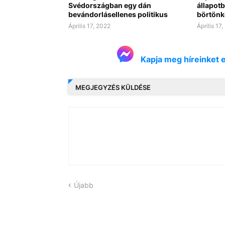
Svédországban egy dán
állapotb
bevándorlásellenes politikus
börtönk
Április 17, 2022
Április 17
Kapja meg híreinket 
MEGJEGYZÉS KÜLDÉSE
Újabb