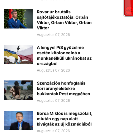
Rovar úr brutális
sajtótájékoztatója: Orbán
Viktor, Orbán Viktor, Orbán
Viktor
Augusztus 07, 2026
A lengyel PiS győzelme
esetén kitoloncolná a
munkanélküli ukránokat az
országból
Augusztus 07, 2026
Szenzációs honfoglalás
kori aranyleletekre
bukkantak Pest megyében
Augusztus 07, 2026
Borsa Miklós is megszólalt,
miután egy nap alatt
kivágták az új közmédiából
Augusztus 07, 2026