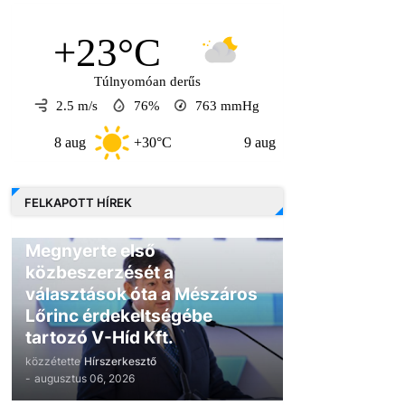
+23°C
Túlnyomóan derűs
2.5 m/s
76%
763
mmHg
aug
+30°C
9 aug
+30°C
10 aug
FELKAPOTT HÍREK
GAZDASÁG
Megnyerte első
közbeszerzését a
választások óta a Mészáros
Lőrinc érdekeltségébe
tartozó V-Híd Kft.
közzétette
Hírszerkesztő
-
augusztus 06, 2026