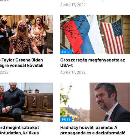
Április 17, 2022
FRISS
e Taylor Greene Biden
Oroszország megfenyegette az
égre vonását követeli
USA-t
, 2022
Április 17, 2022
FRISS
árd megint sztrókot
Hadházy húsvéti üzenete: A
öntudatlan, kritikus
propaganda és a dezinformáció