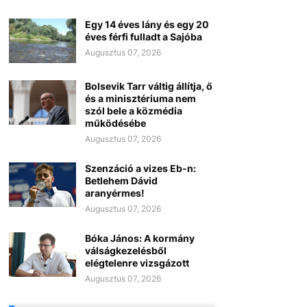
Egy 14 éves lány és egy 20
éves férfi fulladt a Sajóba
Augusztus 07, 2026
Bolsevik Tarr váltig állítja, ő
és a minisztériuma nem
szól bele a közmédia
működésébe
Augusztus 07, 2026
Szenzáció a vizes Eb-n:
Betlehem Dávid
aranyérmes!
Augusztus 07, 2026
Bóka János: A kormány
válságkezelésből
elégtelenre vizsgázott
Augusztus 07, 2026