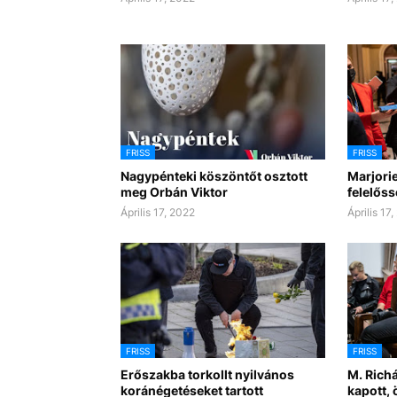
FRISS
FRISS
Nagypénteki köszöntőt osztott
Marjori
meg Orbán Viktor
felelőss
Április 17, 2022
Április 17
FRISS
FRISS
Erőszakba torkollt nyilvános
M. Rich
koránégetéseket tartott
kapott, 