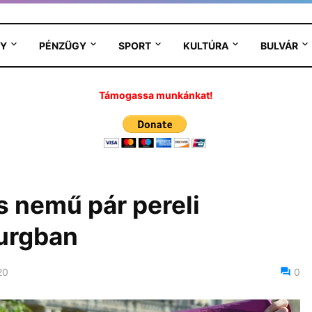
Y
PÉNZÜGY
SPORT
KULTÚRA
BULVÁR
Támogassa munkánkat!
 nemű pár pereli
urgban
20
0