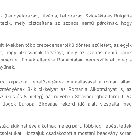
 (Lengyelország, Litvánia, Lettország, Szlovákia és Bulgária
étezik, mely biztosítaná az azonos nemű pároknak, hogy
k.
lt években több precedensértékű döntés született, az egyik
8 
kat, hogy alkossanak törvényt, mely az azonos nemű párok
ismeri el. Ennek ellenére Romániában nem született meg a
nyűnek.
ársi kapcsolat lehetőségének elutasításával a román állam
ményének 8-ik cikkelyét és Románia Alkotmányát is, az
zbikus és 8 meleg) pár nevében Strasbourghoz fordult. Az
 Jogok Európai Bírósága rekord idő alatt vizsgálta meg
ták, akik hat éve alkotnak meleg párt, több jogi lépést tettek
csolatukat. Hozzájuk csatlakozott a mostani beadvány során