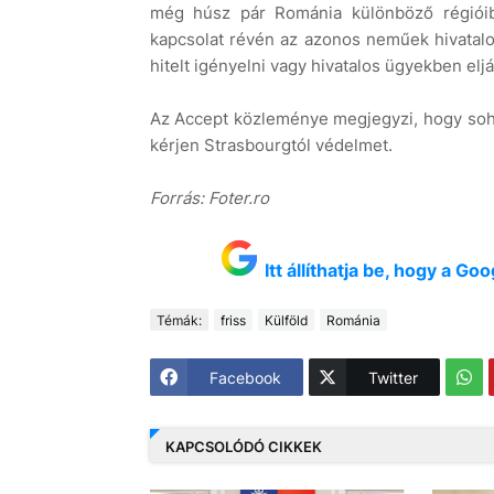
még húsz pár Románia különböző régióiból
kapcsolat révén az azonos neműek hivatal
hitelt igényelni vagy hivatalos ügyekben eljár
Az Accept közleménye megjegyzi, hogy soha
kérjen Strasbourgtól védelmet.
Forrás: Foter.ro
Itt állíthatja be, hogy a G
Témák:
friss
Külföld
Románia
Facebook
Twitter
KAPCSOLÓDÓ CIKKEK