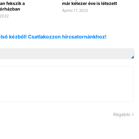
an fekszik a
már kétezer éve is létezett
órházban
Április 17, 2022
, 2022
első kézből! Csatlakozzon hírcsatornánkhoz!
Régebbi