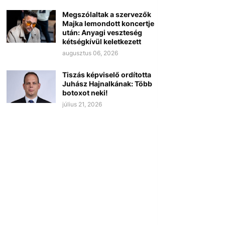
Megszólaltak a szervezők
Majka lemondott koncertje
után: Anyagi veszteség
kétségkívül keletkezett
augusztus 06, 2026
Tiszás képviselő ordította
Juhász Hajnalkának: Több
botoxot neki!
július 21, 2026