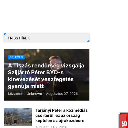
FRISS HÍREK
BELFÖLD
A Tiszás rendőrség vizsgálja
Szijjártó Péter BYD-s
kinevezését vesztegetés
gyanúja miatt
közzétette
Unknown
-
Augusztus 07, 2026
Tarjányi Péter a közmédiás
csörtéről: ez az ország
képtelen az újrakezdésre
Augusztus 07, 2026