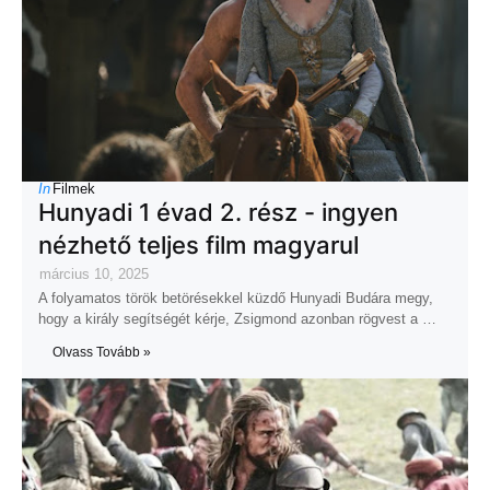
In
Filmek
Hunyadi 1 évad 2. rész - ingyen
nézhető teljes film magyarul
március 10, 2025
A folyamatos török betörésekkel küzdő Hunyadi Budára megy,
hogy a király segítségét kérje, Zsigmond azonban rögvest a …
Olvass Tovább »