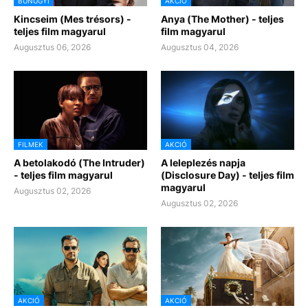
BŰNÜGYI
AKCIÓ
Kincseim (Mes trésors) -
Anya (The Mother) - teljes
teljes film magyarul
film magyarul
Augusztus 06, 2026
Augusztus 04, 2026
FILMEK
AKCIÓ
A betolakodó (The Intruder)
A leleplezés napja
- teljes film magyarul
(Disclosure Day) - teljes film
magyarul
Augusztus 02, 2026
Augusztus 02, 2026
AKCIÓ
AKCIÓ