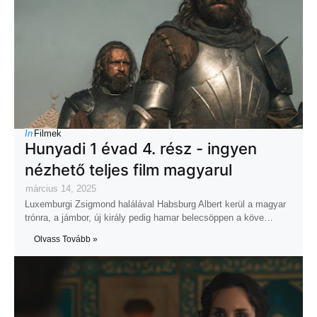
In
Filmek
Hunyadi 1 évad 4. rész - ingyen
nézhető teljes film magyarul
március 14, 2025
Luxemburgi Zsigmond halálával Habsburg Albert kerül a magyar
trónra, a jámbor, új király pedig hamar belecsöppen a köve…
Olvass Tovább »