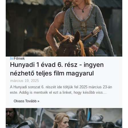
In
Filmek
Hunyadi 1 évad 6. rész - ingyen
nézhető teljes film magyarul
március 19, 2025
A Hunyadi sorozat 6. részét ide töltjük fel 2025 március 23-án
este. Addig is mentsék el ezt a linket, hogy később viss…
Olvass Tovább »