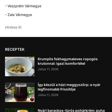
- Veszprém Vármegye
- Zala Vármegye
Hirdess itt
RECEPTEK
Krumplis fokhagymaleves ropogós
krutonnal: igazi komfortétel
Július 11, 2026
Így készül a házi meggyszörp: a nyár
legfinomabb frissítője
Július 11, 2026
Nyári barackos-túrós pohárkrém: puha