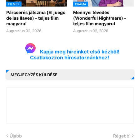
FILMEK
DRÁMA
Párcserés játszma (El juego
Mennyei tévedés
de las llaves) - teljes film
(Wonderful Nightmare) -
magyarul
teljes film magyarul
Augusztus 02, 2026
Augusztus 02, 2026
Kapja meg híreinket első kézből!
Csatlakozzon hírcsatornánkhoz!
MEGJEGYZÉS KÜLDÉSE
Újabb
Régebbi