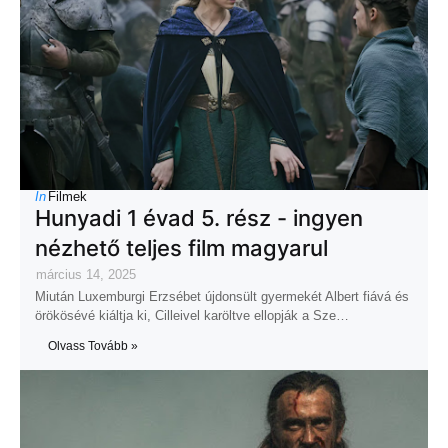
In
Filmek
Hunyadi 1 évad 5. rész - ingyen
nézhető teljes film magyarul
március 14, 2025
Miután Luxemburgi Erzsébet újdonsült gyermekét Albert fiává és
örökösévé kiáltja ki, Cilleivel karöltve ellopják a Sze…
Olvass Tovább »