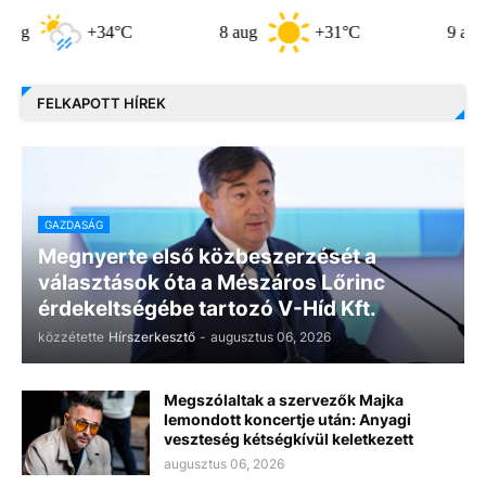
+34°C
8 aug
+31°C
9 aug
+31
FELKAPOTT HÍREK
GAZDASÁG
Megnyerte első közbeszerzését a
választások óta a Mészáros Lőrinc
érdekeltségébe tartozó V-Híd Kft.
közzétette
Hírszerkesztő
-
augusztus 06, 2026
Megszólaltak a szervezők Majka
lemondott koncertje után: Anyagi
veszteség kétségkívül keletkezett
augusztus 06, 2026