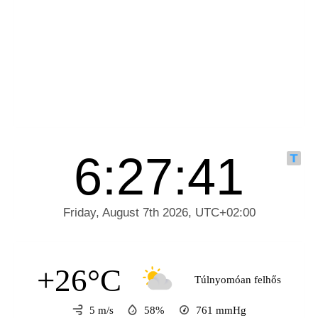
+26°C
Túlnyomóan felhős
5 m/s
58%
761
mmHg