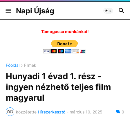
Napi Újság
Támogassa munkánkat!
Főoldal
Filmek
Hunyadi 1 évad 1. rész -
ingyen nézhető teljes film
magyarul
közzétette
Hírszerkesztő
-
március 10, 2025
0