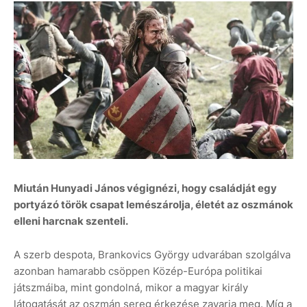
Miután Hunyadi János végignézi, hogy családját egy
portyázó török csapat lemészárolja, életét az oszmánok
elleni harcnak szenteli.
A szerb despota, Brankovics György udvarában szolgálva
azonban hamarabb csöppen Közép-Európa politikai
játszmáiba, mint gondolná, mikor a magyar király
látogatását az oszmán sereg érkezése zavarja meg. Míg a