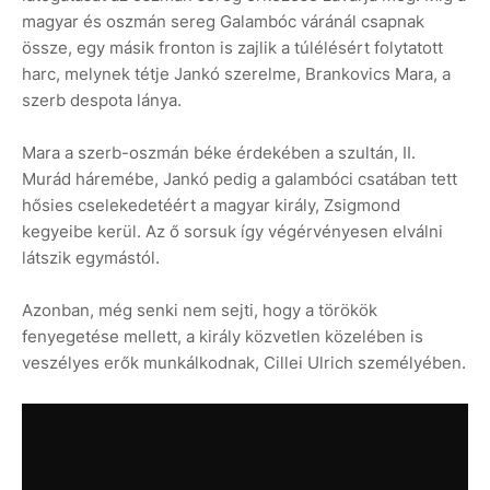
magyar és oszmán sereg Galambóc váránál csapnak
össze, egy másik fronton is zajlik a túlélésért folytatott
harc, melynek tétje Jankó szerelme, Brankovics Mara, a
szerb despota lánya.
Mara a szerb-oszmán béke érdekében a szultán, II.
Murád háremébe, Jankó pedig a galambóci csatában tett
hősies cselekedetéért a magyar király, Zsigmond
kegyeibe kerül. Az ő sorsuk így végérvényesen elválni
látszik egymástól.
Azonban, még senki nem sejti, hogy a törökök
fenyegetése mellett, a király közvetlen közelében is
veszélyes erők munkálkodnak, Cillei Ulrich személyében.