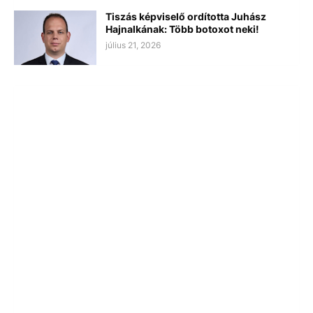
Tiszás képviselő ordította Juhász
Hajnalkának: Több botoxot neki!
július 21, 2026