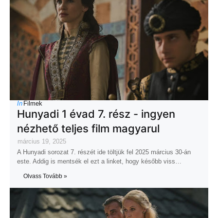
In
Filmek
Hunyadi 1 évad 7. rész - ingyen
nézhető teljes film magyarul
március 19, 2025
A Hunyadi sorozat 7. részét ide töltjük fel 2025 március 30-án
este. Addig is mentsék el ezt a linket, hogy később viss…
Olvass Tovább »