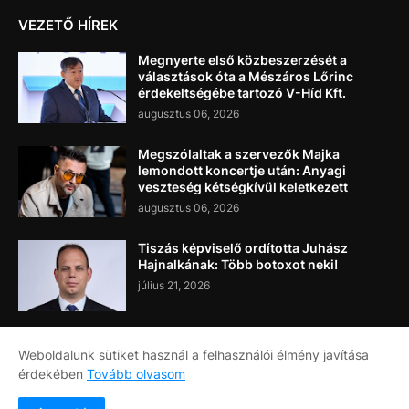
VEZETŐ HÍREK
Megnyerte első közbeszerzését a
választások óta a Mészáros Lőrinc
érdekeltségébe tartozó V-Híd Kft.
augusztus 06, 2026
Megszólaltak a szervezők Majka
lemondott koncertje után: Anyagi
veszteség kétségkívül keletkezett
augusztus 06, 2026
Tiszás képviselő ordította Juhász
Hajnalkának: Több botoxot neki!
július 21, 2026
Weboldalunk sütiket használ a felhasználói élmény javítása
érdekében
Tovább olvasom
Címlap
Rólunk
Kapcsolat