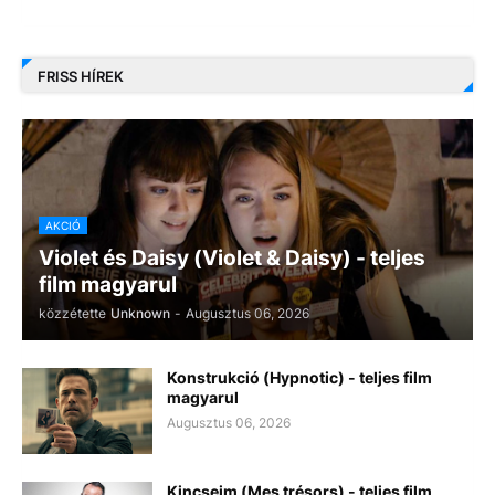
FRISS HÍREK
AKCIÓ
Violet és Daisy (Violet & Daisy) - teljes
film magyarul
közzétette
Unknown
-
Augusztus 06, 2026
Konstrukció (Hypnotic) - teljes film
magyarul
Augusztus 06, 2026
Kincseim (Mes trésors) - teljes film