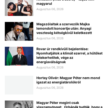
magyarul
Augusztus 06, 2026
Megszólaltak a szervezők Majka
lemondott koncertje után: Anyagi
veszteség kétségkívül keletkezett
Augusztus 06, 2026
Rovar úr rendkívüli bejelentése:
Nyomhatjátok a klímát ezerrel, a hűtőket
letekerhetitek, vége az
energiaválságnak
Augusztus 06, 2026
Hortay Olivér: Magyar Péter nem mond
igazat az energiatárolókról
Augusztus 06, 2026
Magyar Péter megint csak
visszamutogat: „Orbánék tudták, hogy a