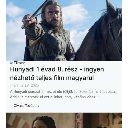
In
Filmek
Hunyadi 1 évad 8. rész - ingyen
nézhető teljes film magyarul
március 19, 2025
A Hunyadi sorozat 8. részét ide töltjük fel 2025 április 6-án este.
Addig is mentsék el ezt a linket, hogy később vissz…
Olvass Tovább »