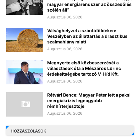
magyar energiarendszer az összedőlés
szélén áll”
Augusztus 06, 2026
Válsághelyzet a szántóföldeken:
Veszélyben az állattartás a drasztikus
szalmahiány miatt
Augusztus 06, 2026
Megnyerte első közbeszerzését a
választások óta a Mészáros Lőrinc
érdekeltségébe tartozó V-Híd Kft.
Augusztus 06, 2026
Rétvári Bence: Magyar Péter lett a paksi
energiakrízis legnagyobb
rémhírterjesztője
Augusztus 06, 2026
HOZZÁSZÓLÁSOK