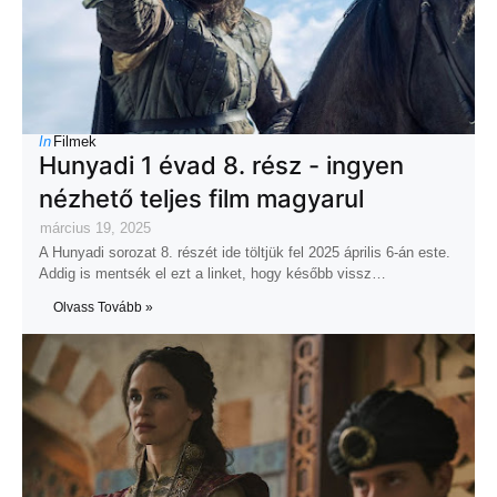
In
Filmek
Hunyadi 1 évad 8. rész - ingyen
nézhető teljes film magyarul
március 19, 2025
A Hunyadi sorozat 8. részét ide töltjük fel 2025 április 6-án este.
Addig is mentsék el ezt a linket, hogy később vissz…
Olvass Tovább »