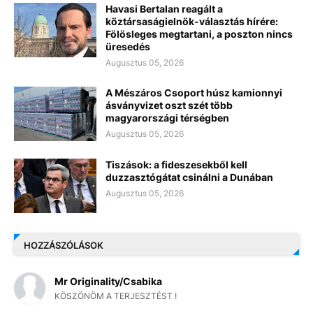
Havasi Bertalan reagált a
köztársaságielnök-választás hírére:
Fölösleges megtartani, a poszton nincs
üresedés
Augusztus 05, 2026
A Mészáros Csoport húsz kamionnyi
ásványvizet oszt szét több
magyarországi térségben
Augusztus 05, 2026
Tiszások: a fideszesekből kell
duzzasztógátat csinálni a Dunában
Augusztus 05, 2026
HOZZÁSZÓLÁSOK
Mr Originality/Csabika
KÖSZÖNÖM A TERJESZTÉST !