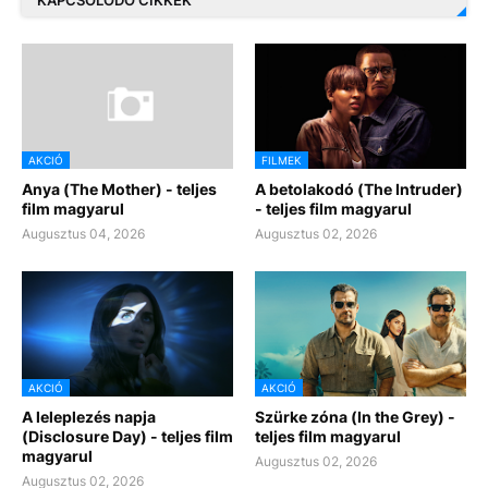
KAPCSOLÓDÓ CIKKEK
AKCIÓ
FILMEK
Anya (The Mother) - teljes
A betolakodó (The Intruder)
film magyarul
- teljes film magyarul
Augusztus 04, 2026
Augusztus 02, 2026
AKCIÓ
AKCIÓ
A leleplezés napja
Szürke zóna (In the Grey) -
(Disclosure Day) - teljes film
teljes film magyarul
magyarul
Augusztus 02, 2026
Augusztus 02, 2026