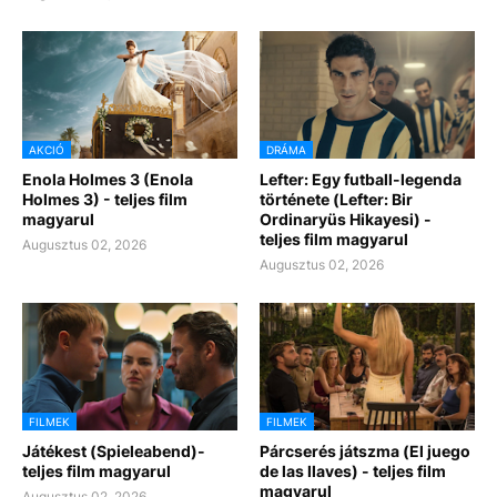
AKCIÓ
DRÁMA
Enola Holmes 3 (Enola
Lefter: Egy futball-legenda
Holmes 3) - teljes film
története (Lefter: Bir
magyarul
Ordinaryüs Hikayesi) -
teljes film magyarul
Augusztus 02, 2026
Augusztus 02, 2026
FILMEK
FILMEK
Játékest (Spieleabend)-
Párcserés játszma (El juego
teljes film magyarul
de las llaves) - teljes film
magyarul
Augusztus 02, 2026