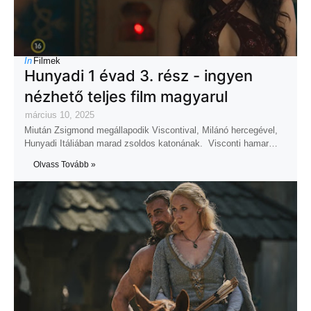
In
Filmek
Hunyadi 1 évad 3. rész - ingyen
nézhető teljes film magyarul
március 10, 2025
Miután Zsigmond megállapodik Viscontival, Milánó hercegével,
Hunyadi Itáliában marad zsoldos katonának. Visconti hamar…
Olvass Tovább »