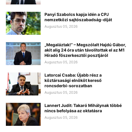
Panyi Szabolcs kapja idén a CPJ
nemzetközi sajtószabadság-díját
Augusztus 05, 2026
„Megaláztak!” – Megszólalt Hajdú Gábor,
akit alig 24 óra után távolítottak el az M1
Híradó főszerkesztői posztjáról
Augusztus 05, 2026
Latorcai Csaba: Újabb rész a
köztársasági elnököt kereső
roncsderbi-sorozatban
Augusztus 05, 2026
Lannert Judit: Takaró Mihálynak többé
nincs befolyása az oktatásra
Augusztus 05, 2026