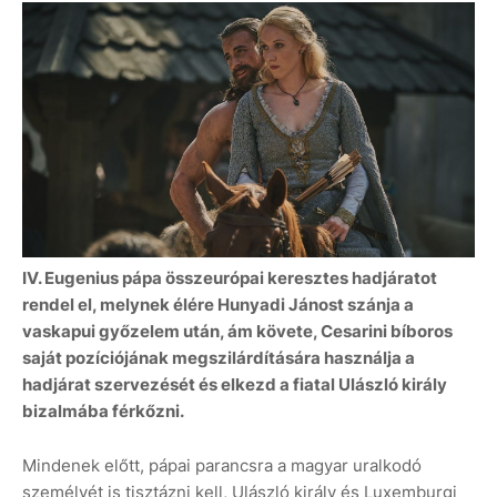
IV. Eugenius pápa összeurópai keresztes hadjáratot
rendel el, melynek élére Hunyadi Jánost szánja a
vaskapui győzelem után, ám követe, Cesarini bíboros
saját pozíciójának megszilárdítására használja a
hadjárat szervezését és elkezd a fiatal Ulászló király
bizalmába férkőzni.
Mindenek előtt, pápai parancsra a magyar uralkodó
személyét is tisztázni kell, Ulászló király és Luxemburgi