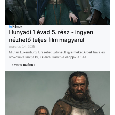
In
Filmek
Hunyadi 1 évad 5. rész - ingyen
nézhető teljes film magyarul
március 14, 2025
Miután Luxemburgi Erzsébet újdonsült gyermekét Albert fiává és
örökösévé kiáltja ki, Cilleivel karöltve ellopják a Sze…
Olvass Tovább »