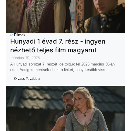
In
Filmek
Hunyadi 1 évad 7. rész - ingyen
nézhető teljes film magyarul
március 19, 2025
A Hunyadi sorozat 7. részét ide töltjük fel 2025 március 30-án
este. Addig is mentsék el ezt a linket, hogy később viss…
Olvass Tovább »