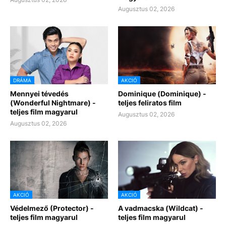
Augusztus 02, 2026
DRÁMA
AKCIÓ
Mennyei tévedés
Dominique (Dominique) -
(Wonderful Nightmare) -
teljes feliratos film
teljes film magyarul
Augusztus 02, 2026
Augusztus 02, 2026
AKCIÓ
AKCIÓ
Védelmező (Protector) -
A vadmacska (Wildcat) -
teljes film magyarul
teljes film magyarul