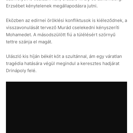
Erzsébet kénytelenek megállapodásra jutni.
Eközben az edirnei öröklési konfliktusok is kiéleződnek, a
visszavonulását tervező Murád cselekedni kényszeríti
Mohamedet. A másodszülött fiú a túlélésért szörnyű
tettre szánja el magát.
Ulászló kis híján békét köt a szultánnal, ám egy váratlan
tragédia hatására végül megindul a keresztes hadjárat
Drinápoly felé.