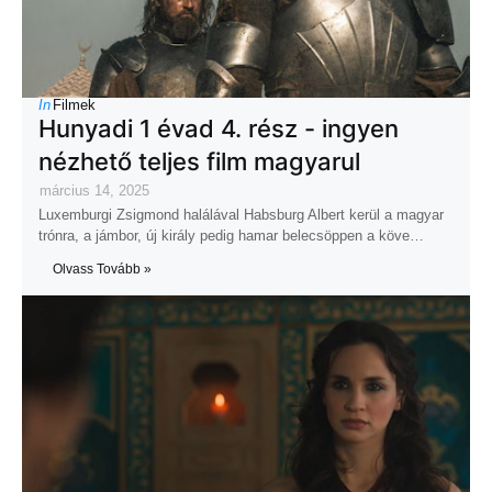
In
Filmek
Hunyadi 1 évad 4. rész - ingyen
nézhető teljes film magyarul
március 14, 2025
Luxemburgi Zsigmond halálával Habsburg Albert kerül a magyar
trónra, a jámbor, új király pedig hamar belecsöppen a köve…
Olvass Tovább »