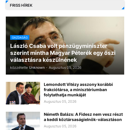
FRISS HÍREK
GAZDASÁG
László Csaba volt pénzügyminiszter
szerint mintha Magyar Péterék egy őszi
választásra készülnének
közzétette
Unknown
-
Augusztus 05, 2026
Lemondott Vitézy asszony korábbi
frakciótársa, a minisztériumban
folytathatja munkáját
Augusztus 05, 2026
Németh Balázs: A Fidesz nem vesz részt
a keddi köztársaságielnök-választáson
Augusztus 05, 2026