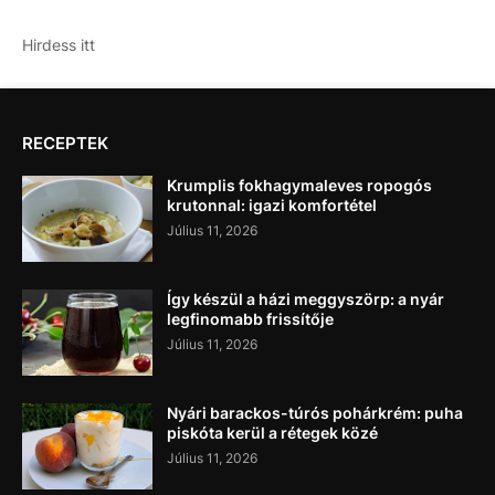
Hirdess itt
RECEPTEK
Krumplis fokhagymaleves ropogós
krutonnal: igazi komfortétel
Július 11, 2026
Így készül a házi meggyszörp: a nyár
legfinomabb frissítője
Július 11, 2026
Nyári barackos-túrós pohárkrém: puha
piskóta kerül a rétegek közé
Július 11, 2026