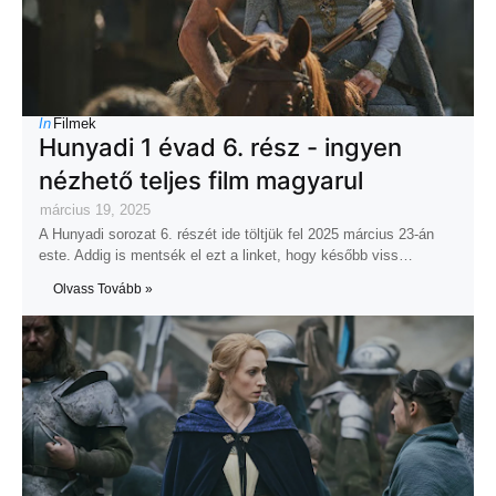
In
Filmek
Hunyadi 1 évad 6. rész - ingyen
nézhető teljes film magyarul
március 19, 2025
A Hunyadi sorozat 6. részét ide töltjük fel 2025 március 23-án
este. Addig is mentsék el ezt a linket, hogy később viss…
Olvass Tovább »