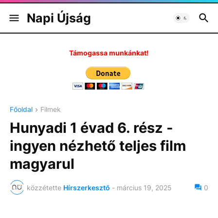
Napi Újság
Támogassa munkánkat!
Főoldal
Filmek
Hunyadi 1 évad 6. rész -
ingyen nézhető teljes film
magyarul
közzétette
Hírszerkesztő
-
március 19, 2025
0