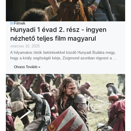
In
Filmek
Hunyadi 1 évad 2. rész - ingyen
nézhető teljes film magyarul
március 10, 2025
A folyamatos török betörésekkel küzdő Hunyadi Budára megy,
hogy a király segítségét kérje, Zsigmond azonban rögvest a …
Olvass Tovább »