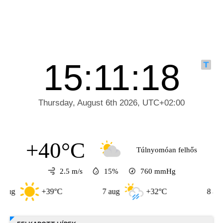
+40°C
Túlnyomóan felhős
2.5 m/s
15%
760
mmHg
+39°C
7 aug
+32°C
8 aug
+3