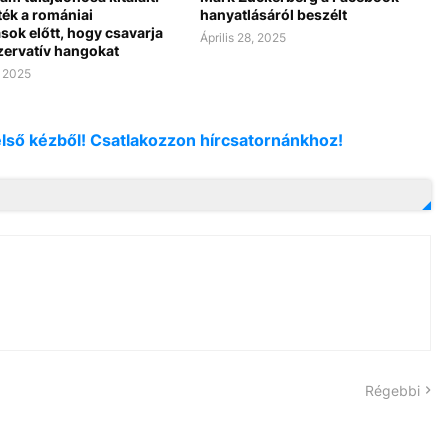
ték a romániai
hanyatlásáról beszélt
sok előtt, hogy csavarja
Április 28, 2025
zervatív hangokat
 2025
első kézből! Csatlakozzon hírcsatornánkhoz!
Régebbi