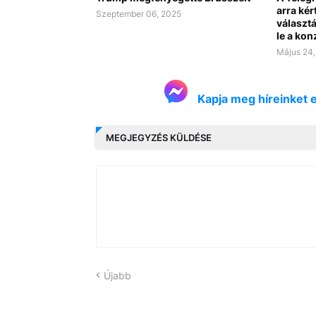
arra kér
Szeptember 06, 2025
választá
le a kon
Május 24,
Kapja meg híreinket 
MEGJEGYZÉS KÜLDÉSE
Újabb