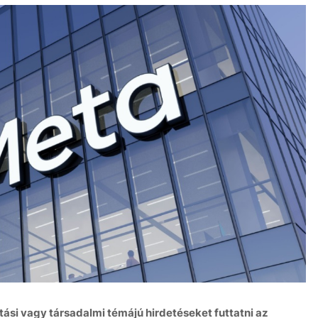
tási vagy társadalmi témájú hirdetéseket futtatni az