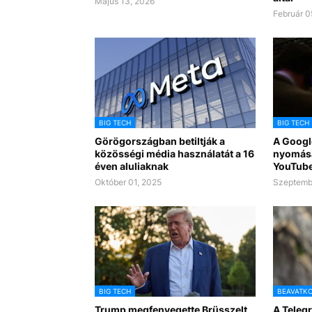
Május 13, 2026
Február 0
BIG TECH
BIG TECH
Görögországban betiltják a
A Googl
közösségi média használatát a 16
nyomásá
éven aluliaknak
YouTube
Október 01, 2025
Szeptemb
BIG TECH
BEAVATK
Trump megfenyegette Brüsszelt
A Telegr