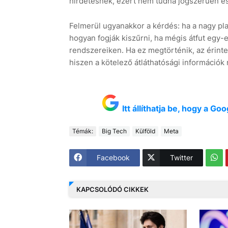
hirdetésnek, ezért nem tudná jogszerűen és 
Felmerül ugyanakkor a kérdés: ha a nagy plat
hogyan fogják kiszűrni, ha mégis átfut egy-e
rendszereiken. Ha ez megtörténik, az érint
hiszen a kötelező átláthatósági információ
Itt állíthatja be, hogy a G
Témák:
Big Tech
Külföld
Meta
Facebook
Twitter
KAPCSOLÓDÓ CIKKEK