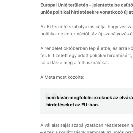
Európai Unió területén – jelentette be csütö
uniós politikai hirdetésekre vonatkozó új á
Az EU-szintű szabályozás célja, hogy vissza
politikai dezinformációt. Az új szabályozás é
A rendelet októberben lép életbe, és arra k
fel: ki fizetett egy adott politikai hirdetésér
célozták-e meg a felhasználókat.
A Meta most közölte:
nem kíván megfelelni ezeknek az elvárás
hirdetéseket az EU-ban.
A vállalat saját szabályzatában részletesen
– ezek a korlátozások nemcsak az uniós ors