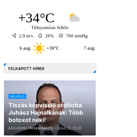
+34°C
Túlnyomóan felhős
2.9 m/s
26%
760
mmHg
6 aug
+39°C
7 aug
+33°C
8 au
FELKAPOTT HÍREK
BELFÖLD
Tiszás képviselő ordította
Juhász Hajnalkának: Több
botoxot neki!
közzétette
Hírszerkesztő
-
július 21, 2026