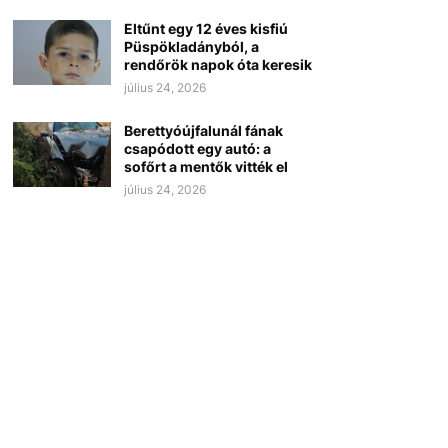
Eltűnt egy 12 éves kisfiú
Püspökladányból, a
rendőrök napok óta keresik
július 24, 2026
Berettyóújfalunál fának
csapódott egy autó: a
sofőrt a mentők vitték el
július 24, 2026