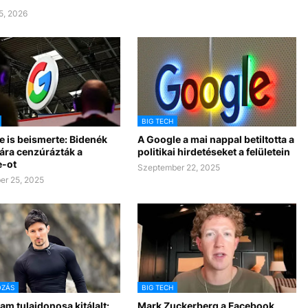
5, 2026
BIG TECH
e is beismerte: Bidenék
A Google a mai nappal betiltotta a
ra cenzúrázták a
politikai hirdetéseket a felületein
-ot
Szeptember 22, 2025
er 25, 2025
OZÁS
BIG TECH
am tulajdonosa kitálalt:
Mark Zuckerberg a Facebook