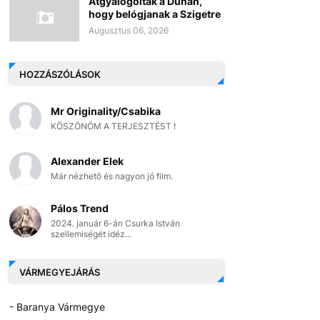
Átgyalogoltak a Dunán,
hogy belógjanak a Szigetre
Augusztus 06, 2026
HOZZÁSZÓLÁSOK
Mr Originality/Csabika
KÖSZÖNÖM A TERJESZTÉST !
Alexander Elek
Már nézhető és nagyon jó film.
Pálos Trend
2024. január 6-án Csurka István
szellemiségét idéz...
VÁRMEGYEJÁRÁS
- Baranya Vármegye