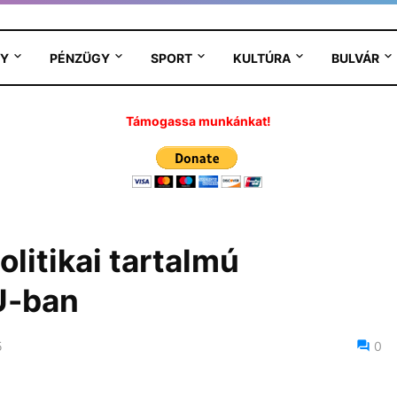
Y
PÉNZÜGY
SPORT
KULTÚRA
BULVÁR
Támogassa munkánkat!
politikai tartalmú
U-ban
5
0