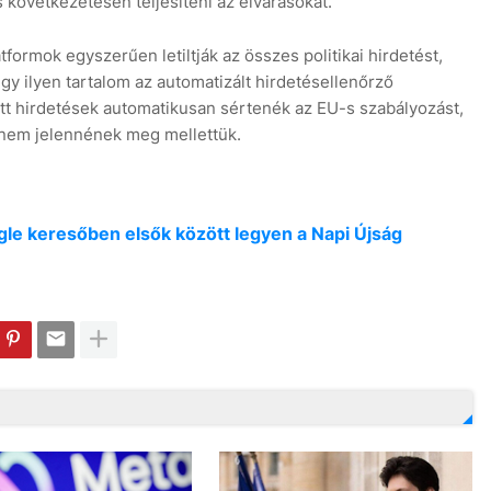
következetesen teljesíteni az elvárásokat.
formok egyszerűen letiltják az összes politikai hirdetést,
gy ilyen tartalom az automatizált hirdetésellenőrző
ett hirdetések automatikusan sértenék az EU-s szabályozást,
k nem jelennének meg mellettük.
oogle keresőben elsők között legyen a Napi Újság