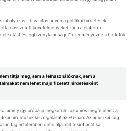
 szabályozás – hivatalos nevén a politikai hirdetések
lzottan összetett követelményeket róna a platform
mplexitást és jogbizonytalanságot” eredményezne a hirdetők
 nem tiltja meg, sem a felhasználóknak, sem a
artalmakat nem lehet majd fizetett hirdetésként
ő, amely így próbálja megkerülni az uniós megfelelést: a
olitikai hirdetések kiszolgálását az EU-ban. Az amerikai cég
osan tág értelemben definiálja, mit tekint politikai