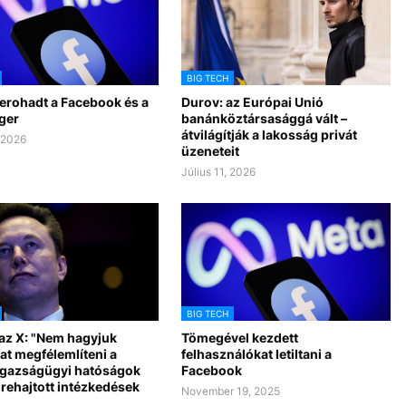
BIG TECH
lerohadt a Facebook és a
Durov: az Európai Unió
ger
banánköztársasággá vált –
átvilágítják a lakosság privát
, 2026
üzeneteit
Július 11, 2026
BIG TECH
 az X: "Nem hagyjuk
Tömegével kezdett
t megfélemlíteni a
felhasználókat letiltani a
 igazságügyi hatóságok
Facebook
grehajtott intézkedések
November 19, 2025