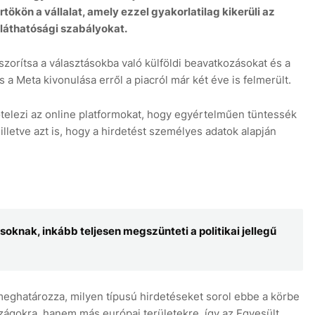
rtökön a vállalat, amely ezzel gyakorlatilag kikerüli az
tláthatósági szabályokat.
szorítsa a választásokba való külföldi beavatkozásokat és a
s a Meta kivonulása erről a piacról már két éve is felmerült.
ötelezi az online platformokat, hogy egyértelműen tüntessék
t, illetve azt is, hogy a hirdetést személyes adatok alapján
oknak, inkább teljesen megszünteti a politikai jellegű
 meghatározza, milyen típusú hirdetéseket sorol ebbe a körbe
zágokra, hanem más európai területekre, így az Egyesült