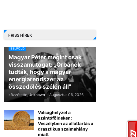
FRISS HÍREK
BELFÖLD
Magyar Péter megint csak
visszamutogat: „Orbánék
tudták, hogy a magyar
energiarendszer az
összedőlés szélén áll”
közzétette
Unknown
-
Augusztus 06, 2026
Válsághelyzet a
szántóföldeken:
Veszélyben az állattartás a
drasztikus szalmahiány
miatt