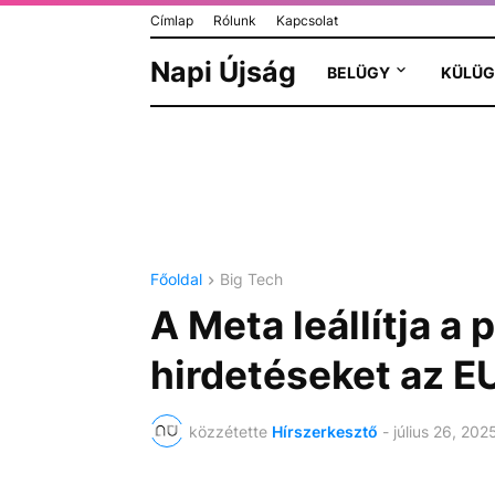
Címlap
Rólunk
Kapcsolat
Napi Újság
BELÜGY
KÜLÜG
Főoldal
Big Tech
A Meta leállítja a 
hirdetéseket az E
közzétette
Hírszerkesztő
-
július 26, 202