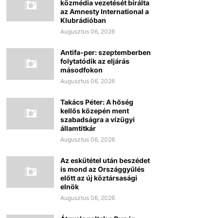
közmédia vezetését bírálta
az Amnesty International a
Klubrádióban
Augusztus 06, 2026
Antifa-per: szeptemberben
folytatódik az eljárás
másodfokon
Augusztus 06, 2026
Takács Péter: A hőség
kellős közepén ment
szabadságra a vízügyi
államtitkár
Augusztus 06, 2026
Az eskütétel után beszédet
is mond az Országgyűlés
előtt az új köztársasági
elnök
Augusztus 06, 2026