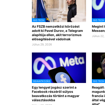
BIG TECH
BIG TECH
Az FSZB nemzetközi körözést
Megint 
adott ki Pavel Durov, a Telegram
Messen
alapítója ellen, akit terrorizmus
Július 22
elősegítésével vádolnak
Július 29, 2026
BEAVATKOZÁS
BIG TECH
Egy lengyel jogász szerint a
Reagált
Facebook részéről súlyos
magunka
beavatkozás történt a magyar
francia
választásokba
által vé
által"