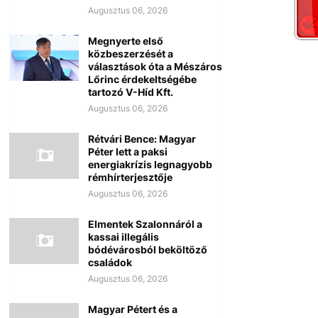
Augusztus 06, 2026
Megnyerte első
közbeszerzését a
választások óta a Mészáros
Lőrinc érdekeltségébe
tartozó V-Híd Kft.
Augusztus 06, 2026
Rétvári Bence: Magyar
Péter lett a paksi
energiakrízis legnagyobb
rémhírterjesztője
Augusztus 06, 2026
Elmentek Szalonnáról a
kassai illegális
bódévárosból beköltöző
családok
Augusztus 06, 2026
Magyar Pétert és a