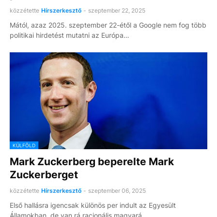
közzétette
Hírszerkesztő
-
szeptember 22, 2025
Mától, azaz 2025. szeptember 22-étől a Google nem fog több
politikai hirdetést mutatni az Európa…
KÜLFÖLD
Mark Zuckerberg beperelte Mark
Zuckerberget
közzétette
Hírszerkesztő
-
szeptember 06, 2025
Első hallásra igencsak különös per indult az Egyesült
Államokban, de van rá racionális magyará…