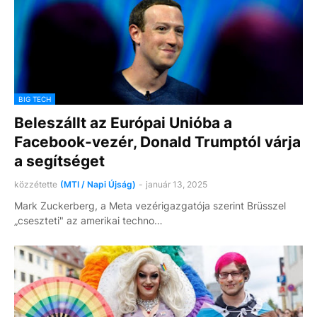
BIG TECH
Beleszállt az Európai Unióba a
Facebook-vezér, Donald Trumptól várja
a segítséget
közzétette
(MTI / Napi Újság)
-
január 13, 2025
Mark Zuckerberg, a Meta vezérigazgatója szerint Brüsszel
„cseszteti" az amerikai techno…