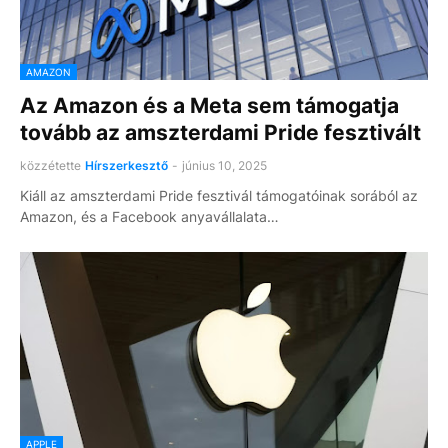
AMAZON
Az Amazon és a Meta sem támogatja
tovább az amszterdami Pride fesztivált
közzétette
Hírszerkesztő
-
június 10, 2025
Kiáll az amszterdami Pride fesztivál támogatóinak sorából az
Amazon, és a Facebook anyavállalata…
APPLE