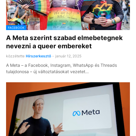
FACEBOOK
A Meta szerint szabad elmebetegnek
nevezni a queer embereket
közzétette
Hírszerkesztő
-
január 12, 2025
A Meta – a Facebook, Instagram, WhatsApp és Threads
tulajdonosa – új változtatásokat vezetet…