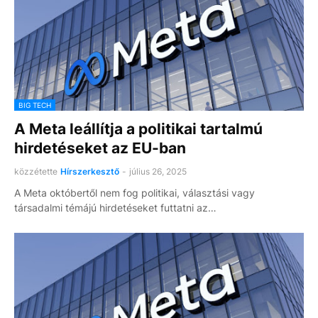
BIG TECH
A Meta leállítja a politikai tartalmú
hirdetéseket az EU-ban
közzétette
Hírszerkesztő
-
július 26, 2025
A Meta októbertől nem fog politikai, választási vagy
társadalmi témájú hirdetéseket futtatni az…