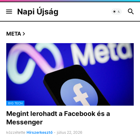
Napi Újság
META
BIG TECH
Megint lerohadt a Facebook és a
Messenger
közzétette
Hírszerkesztő
-
július 22, 2026