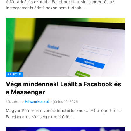
A Meta-leállás ezúttal a Facebookot, a Messengert és az
Instagramot is érinti: sokan nem tudnak…
BELFÖLD
Vége mindennek! Leállt a Facebook és
a Messenger
közzétette
Hírszerkesztő
-
június 12, 2026
Magyar Péternek elvonási tünetei lesznek.. Hiba lépett fel a
Facebook és Messenger működés…