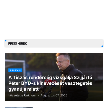
FRISS HÍREK
BELFÖLD
A Tiszás rendőrség vizsgálja Szijjártó
Péter BYD-s kinevezését vesztegetés
gyanúja miatt
közzétette
Unknown
-
Augusztus 07, 2026