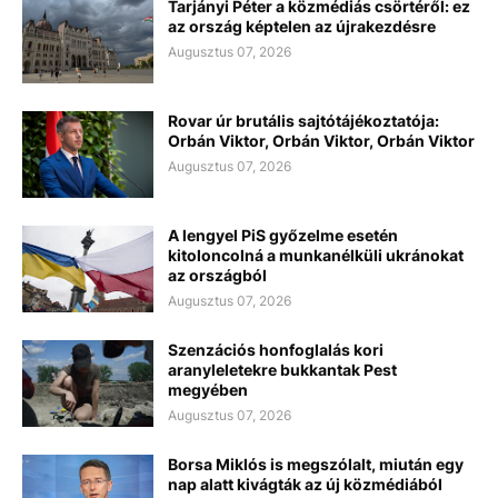
Tarjányi Péter a közmédiás csörtéről: ez
az ország képtelen az újrakezdésre
Augusztus 07, 2026
Rovar úr brutális sajtótájékoztatója:
Orbán Viktor, Orbán Viktor, Orbán Viktor
Augusztus 07, 2026
A lengyel PiS győzelme esetén
kitoloncolná a munkanélküli ukránokat
az országból
Augusztus 07, 2026
Szenzációs honfoglalás kori
aranyleletekre bukkantak Pest
megyében
Augusztus 07, 2026
Borsa Miklós is megszólalt, miután egy
nap alatt kivágták az új közmédiából