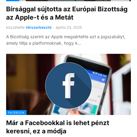
Bírsággal sújtotta az Európai Bizottság
az Apple-t és a Metát
közzétette
Hírszerkesztő
-
április 23, 2025
A Bizottság szerint az Apple megsértette azt a jogszabályt,
amely tiltja a platformoknak, hogy k…
FACEBOOK
Már a Facebookkal is lehet pénzt
keresni, ez a módja