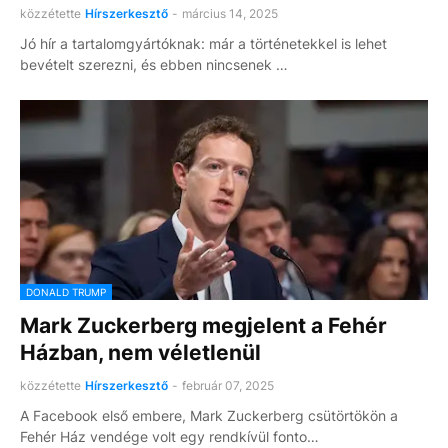
közzétette
Hírszerkesztő
-
március 14, 2025
Jó hír a tartalomgyártóknak: már a történetekkel is lehet
bevételt szerezni, és ebben nincsenek …
DONALD TRUMP
Mark Zuckerberg megjelent a Fehér
Házban, nem véletlenül
közzétette
Hírszerkesztő
-
február 07, 2025
A Facebook első embere, Mark Zuckerberg csütörtökön a
Fehér Ház vendége volt egy rendkívül fonto…