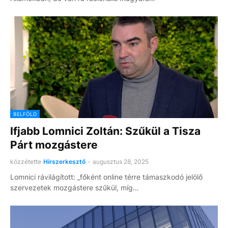
BELFÖLD
Ifjabb Lomnici Zoltán: Szűkül a Tisza
Párt mozgástere
közzétette
Hírszerkesztő
-
augusztus 28, 2025
Lomnici rávilágított: „főként online térre támaszkodó jelölő
szervezetek mozgástere szűkül, míg…