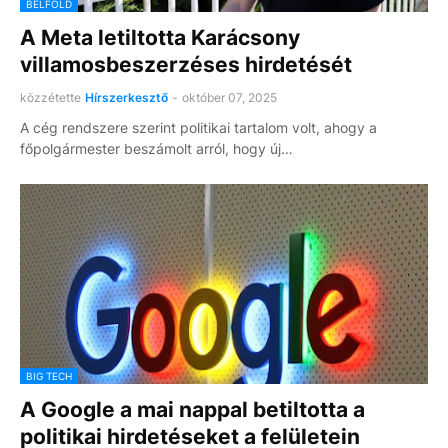
BELFÖLD
A Meta letiltotta Karácsony
villamosbeszerzéses hirdetését
közzétette
Hírszerkesztő
-
október 07, 2025
A cég rendszere szerint politikai tartalom volt, ahogy a
főpolgármester beszámolt arról, hogy új…
BIG TECH
A Google a mai nappal betiltotta a
politikai hirdetéseket a felületein