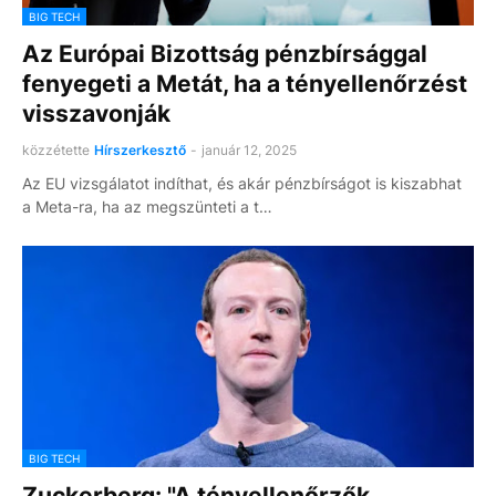
BIG TECH
Az Európai Bizottság pénzbírsággal
fenyegeti a Metát, ha a tényellenőrzést
visszavonják
közzétette
Hírszerkesztő
-
január 12, 2025
Az EU vizsgálatot indíthat, és akár pénzbírságot is kiszabhat
a Meta-ra, ha az megszünteti a t…
BIG TECH
Zuckerberg: "A tényellenőrzők