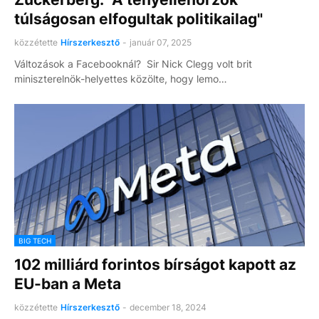
túlságosan elfogultak politikailag"
közzétette
Hírszerkesztő
-
január 07, 2025
Változások a Facebooknál? Sir Nick Clegg volt brit
miniszterelnök-helyettes közölte, hogy lemo…
BIG TECH
102 milliárd forintos bírságot kapott az
EU-ban a Meta
közzétette
Hírszerkesztő
-
december 18, 2024