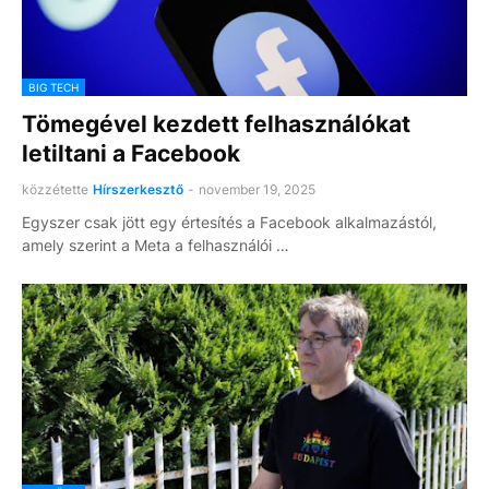
BIG TECH
Tömegével kezdett felhasználókat
letiltani a Facebook
közzétette
Hírszerkesztő
-
november 19, 2025
Egyszer csak jött egy értesítés a Facebook alkalmazástól,
amely szerint a Meta a felhasználói …