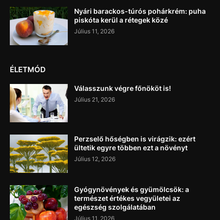
Nyári barackos-túrós pohárkrém: puha
piskóta kerül a rétegek közé
Július 11, 2026
ÉLETMÓD
Válasszunk végre főnököt is!
Július 21, 2026
Perzselő hőségben is virágzik: ezért
ültetik egyre többen ezt a növényt
Július 12, 2026
Gyógynövények és gyümölcsök: a
természet értékes vegyületei az
egészség szolgálatában
Július 11, 2026