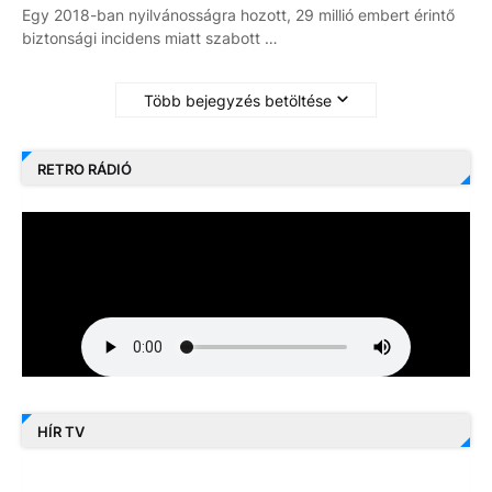
Egy 2018-ban nyilvánosságra hozott, 29 millió embert érintő
biztonsági incidens miatt szabott …
Több bejegyzés betöltése
RETRO RÁDIÓ
HÍR TV