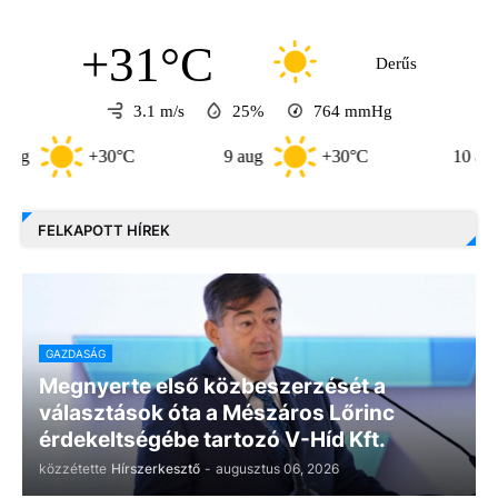
+31°C
Derűs
3.1 m/s
25%
764
mmHg
30°C
9 aug
+30°C
10 aug
+33°
FELKAPOTT HÍREK
GAZDASÁG
Megnyerte első közbeszerzését a
választások óta a Mészáros Lőrinc
érdekeltségébe tartozó V-Híd Kft.
közzétette
Hírszerkesztő
-
augusztus 06, 2026