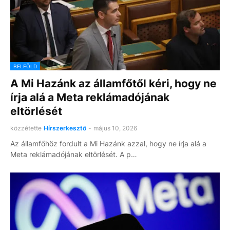
BELFÖLD
A Mi Hazánk az államfőtől kéri, hogy ne
írja alá a Meta reklámadójának
eltörlését
közzétette
Hírszerkesztő
-
május 10, 2026
Az államfőhöz fordult a Mi Hazánk azzal, hogy ne írja alá a
Meta reklámadójának eltörlését. A p…