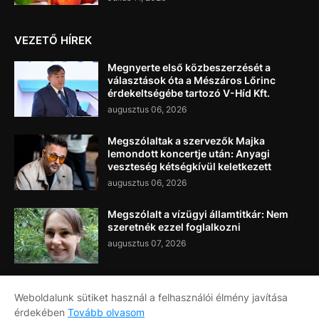
VEZETŐ HÍREK
Megnyerte első közbeszerzését a
választások óta a Mészáros Lőrinc
érdekeltségébe tartozó V-Híd Kft.
augusztus 06, 2026
Megszólaltak a szervezők Majka
lemondott koncertje után: Anyagi
veszteség kétségkívül keletkezett
augusztus 06, 2026
Megszólalt a vízügyi államtitkár: Nem
szeretnék ezzel foglalkozni
augusztus 07, 2026
Weboldalunk sütiket használ a felhasználói élmény javítása
érdekében
Tovább olvasom