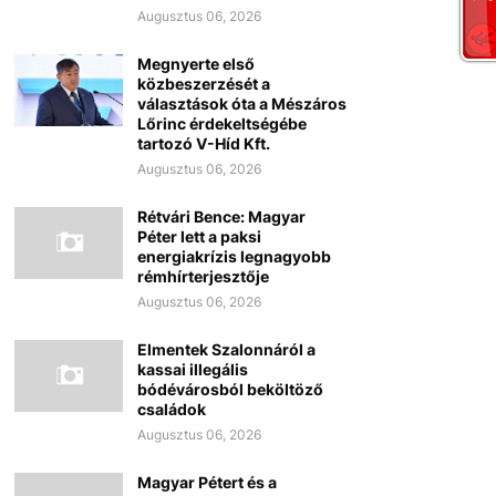
Augusztus 06, 2026
Megnyerte első
közbeszerzését a
választások óta a Mészáros
Lőrinc érdekeltségébe
tartozó V-Híd Kft.
Augusztus 06, 2026
Rétvári Bence: Magyar
Péter lett a paksi
energiakrízis legnagyobb
rémhírterjesztője
Augusztus 06, 2026
Elmentek Szalonnáról a
kassai illegális
bódévárosból beköltöző
családok
Augusztus 06, 2026
Magyar Pétert és a