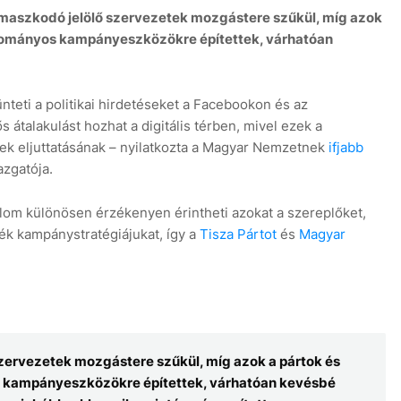
 támaszkodó jelölő szervezetek mozgástere szűkül, míg azok
agyományos kampányeszközökre építettek, várhatóan
teti a politikai hirdetéseket a Facebookon és az
ős átalakulást hozhat a digitális térben, mivel ezek a
etek eljuttatásának – nyilatkozta a Magyar Nemzetnek
ifjabb
zgatója.
lalom különösen érzékenyen érintheti azokat a szereplőket,
ték kampánystratégiájukat, így a
Tisza Pártot
és
Magyar
szervezetek mozgástere szűkül, míg azok a pártok és
s kampányeszközökre építettek, várhatóan kevésbé