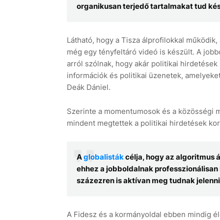
organikusan terjedő tartalmakat tud kés
Látható, hogy a Tisza álprofilokkal működik,
még egy tényfeltáró videó is készült. A jobb
arról szólnak, hogy akár politikai hirdetés
információk és politikai üzenetek, amelyeke
Deák Dániel.
Szerinte a momentumosok és a közösségi méd
mindent megtettek a politikai hirdetések kor
A
globalisták
célja, hogy az algoritmus 
ehhez a jobboldalnak professzionálisan 
százezren is aktívan meg tudnak jelenn
A Fidesz és a kormányoldal ebben mindig élen 