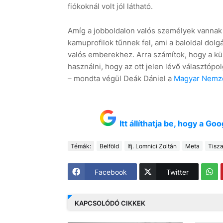
fiókoknál volt jól látható.
Amíg a jobboldalon valós személyek vannak a
kamuprofilok tűnnek fel, ami a baloldal dolg
valós emberekhez. Arra számítok, hogy a kül
használni, hogy az ott jelen lévő választóp
– mondta végül Deák Dániel a
Magyar Nemz
Itt állíthatja be, hogy a G
Témák:
Belföld
Ifj. Lomnici Zoltán
Meta
Tisza
Facebook
Twitter
KAPCSOLÓDÓ CIKKEK