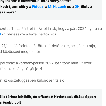
ány inkább a klasszikus, intézményesített
kodni, ami előny a
Fidesz
, a
Mi Hazánk
és a
DK
, illetve
 számára”.
t a Tisza Pártról is. Arról írnak, hogy a párt 2024 nyarán a
k
-hirdetésekre a hazai pártok közül.
7,1 millió forintot költöttek hirdetésekre, ami jól mutatja,
ett közösségi megjelenés.
pártokat: a kormánypártok 2022-ben több mint 12 ezer
fline kampány súlyát jelzi.
bben az összefüggésben különösen találó:
tális térhez kötődik, és a fizetett hirdetések tiltása éppen
gerősebb volt