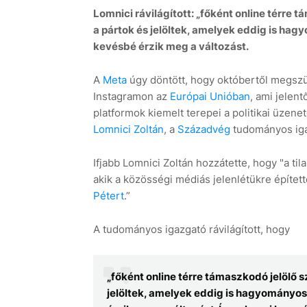
Lomnici rávilágított: „főként online térre
a pártok és jelöltek, amelyek eddig is h
kevésbé érzik meg a változást.
A
Meta
úgy döntött, hogy októbertől megszün
Instagramon az
Európai Unióban
, ami jelent
platformok kiemelt terepei a politikai üzen
Lomnici Zoltán
, a
Századvég
tudományos iga
Ifjabb Lomnici Zoltán hozzátette, hogy "a ti
akik a közösségi médiás jelenlétükre építet
Pétert
.”
A tudományos igazgató rávilágított, hogy
„főként online térre támaszkodó jelölő 
jelöltek, amelyek eddig is hagyományo