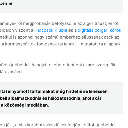
zíteni.
 amelyekről megpróbálják befolyásolni az algoritmust, erről
oldalon viszont a
Harcosok Klubja
és a
digitális polgári körök
ek nélkül is azonnal nagy számú emberhez eljussanak azok az
t a kormánypártok fontosnak tartanak” – mutatott rá a lapnak
ia jobboldali hangjait ellehetetleníteni akaró szereplők
látozásáért.
által elnyomott tartalmakat még hirdetni se lehessen,
kell alkalmazkodnia és hálózatosodnia, ahol akár
i a közösségi médiában.
járt, ami a korábbi választások idején letiltott jobboldali