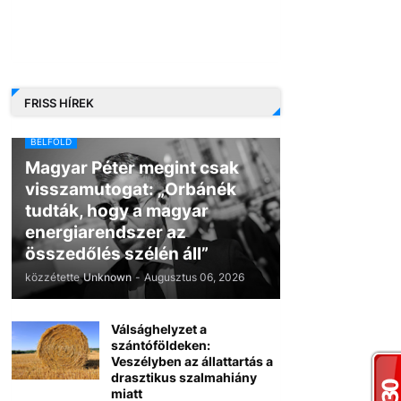
FRISS HÍREK
BELFÖLD
Magyar Péter megint csak
visszamutogat: „Orbánék
tudták, hogy a magyar
energiarendszer az
összedőlés szélén áll”
közzétette
Unknown
-
Augusztus 06, 2026
Válsághelyzet a
szántóföldeken:
Veszélyben az állattartás a
drasztikus szalmahiány
miatt