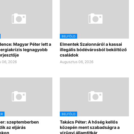
BELFÖLD
Bence: Magyar Péter lett a
Elmentek Szalonnáról a kassai
nergiakrízis legnagyobb
illegális bódévárosból beköltöző
rjesztője
családok
 06, 2026
Augusztus 06, 2026
ER
BELFÖLD
per: szeptemberben
Takács Péter: A hőség kellős
dik az eljárás
közepén ment szabadságra a
okon
vízügyi államtitkár