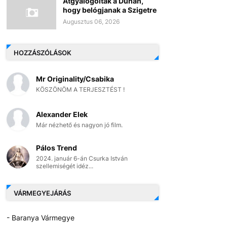
Átgyalogoltak a Dunán,
hogy belógjanak a Szigetre
Augusztus 06, 2026
HOZZÁSZÓLÁSOK
Mr Originality/Csabika
KÖSZÖNÖM A TERJESZTÉST !
Alexander Elek
Már nézhető és nagyon jó film.
Pálos Trend
2024. január 6-án Csurka István
szellemiségét idéz...
VÁRMEGYEJÁRÁS
- Baranya Vármegye