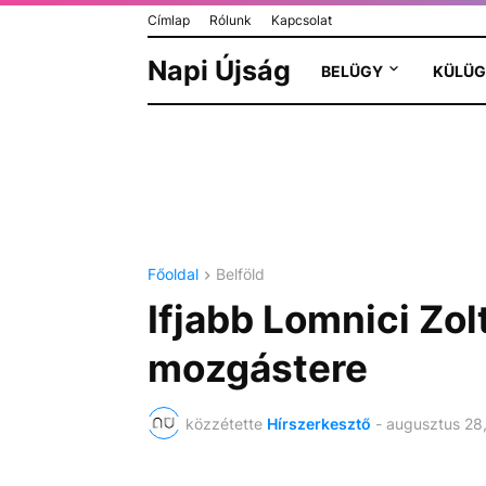
Címlap
Rólunk
Kapcsolat
Napi Újság
BELÜGY
KÜLÜG
Főoldal
Belföld
Ifjabb Lomnici Zol
mozgástere
közzétette
Hírszerkesztő
-
augusztus 28