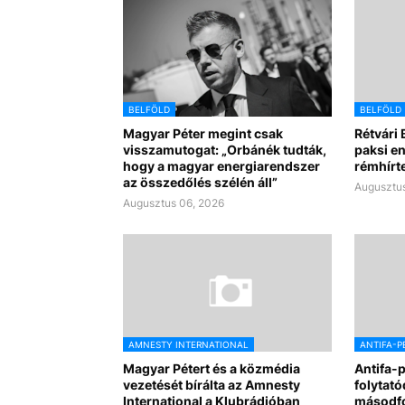
BELFÖLD
BELFÖLD
Magyar Péter megint csak
Rétvári 
visszamutogat: „Orbánék tudták,
paksi e
hogy a magyar energiarendszer
rémhírte
az összedőlés szélén áll”
Augusztus
Augusztus 06, 2026
AMNESTY INTERNATIONAL
ANTIFA-P
Magyar Pétert és a közmédia
Antifa-
vezetését bírálta az Amnesty
folytató
International a Klubrádióban
másodf