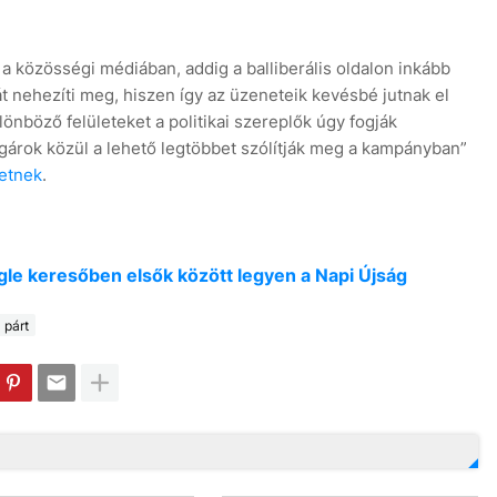
 közösségi médiában, addig a balliberális oldalon inkább
át nehezíti meg, hiszen így az üzeneteik kevésbé jutnak el
önböző felületeket a politikai szereplők úgy fogják
olgárok közül a lehető legtöbbet szólítják meg a kampányban”
etnek
.
oogle keresőben elsők között legyen a Napi Újság
 párt