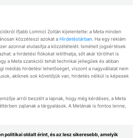
ókról ifjabb Lomnici Zoltán kijelentette: a Meta minden
lvánosan közzéteszi azokat a
Hirdetéstárban
. Ha egy reklám
r azonnal elutasítja a közzétételét. Ismételt jogsértések
at: a hirdetési fiókokat letilthatja, sőt akár törölhet is
ogy a Meta szankciói tehát technikai jellegűek és abban
gi médiás hirdetési lehetőséget, viszont a nagyvállalat nem
itikusok, akiknek sok követőjük van, hirdetés nélkül is képesek
emzője arról beszélt a lapnak, hogy még kérdéses, a Meta
ttérben zajlanak a tárgyalások. A Metának is fontos lenne,
 politikai oldalt érint, és az lesz sikeresebb, amelyik