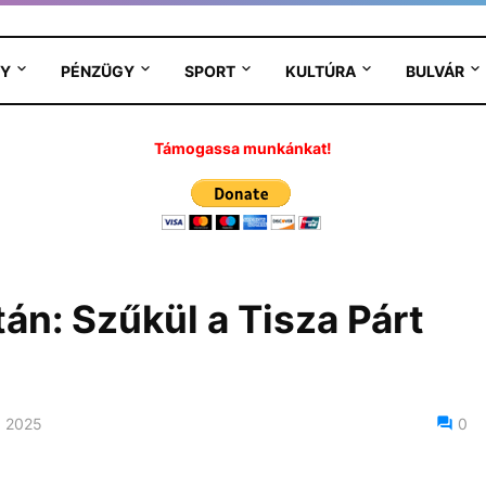
Y
PÉNZÜGY
SPORT
KULTÚRA
BULVÁR
Támogassa munkánkat!
tán: Szűkül a Tisza Párt
, 2025
0