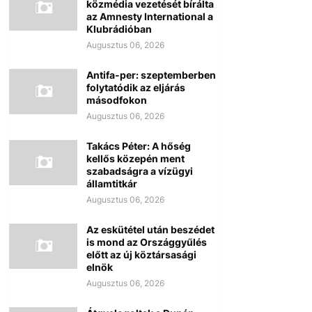
közmédia vezetését bírálta
az Amnesty International a
Klubrádióban
Augusztus 06, 2026
Antifa-per: szeptemberben
folytatódik az eljárás
másodfokon
Augusztus 06, 2026
Takács Péter: A hőség
kellős közepén ment
szabadságra a vízügyi
államtitkár
Augusztus 06, 2026
Az eskütétel után beszédet
is mond az Országgyűlés
előtt az új köztársasági
elnök
Augusztus 06, 2026