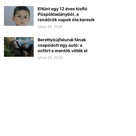
Eltűnt egy 12 éves kisfiú
Püspökladányból, a
rendőrök napok óta keresik
július 24, 2026
Berettyóújfalunál fának
csapódott egy autó: a
sofőrt a mentők vitték el
július 24, 2026