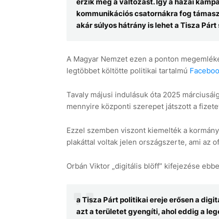
érzik meg a változást. Így a hazai kamp
kommunikációs csatornákra fog támasz
akár súlyos hátrány is lehet a Tisza Párt
A Magyar Nemzet ezen a ponton megemlékezet
legtöbbet költötte politikai tartalmú
Faceboo
Tavaly májusi indulásuk óta 2025 márciusáig 2
mennyire központi szerepet játszott a fizet
Ezzel szemben viszont kiemelték a kormány
plakáttal voltak jelen országszerte, ami az of
Orbán Viktor „digitális blöff” kifejezése e
a Tisza Párt politikai ereje erősen a digi
azt a területet gyengíti, ahol eddig a le