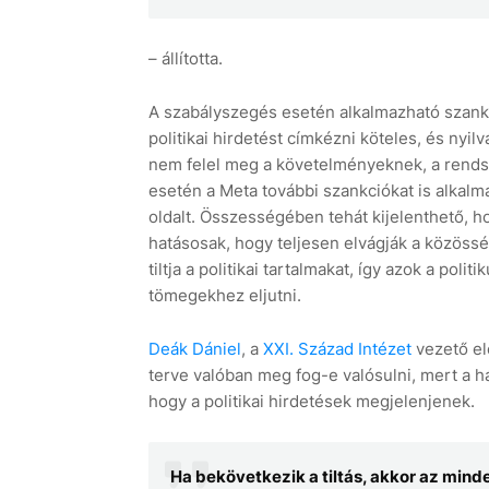
– állította.
A szabályszegés esetén alkalmazható szankci
politikai hirdetést címkézni köteles, és nyi
nem felel meg a követelményeknek, a rendsze
esetén a Meta további szankciókat is alkalmazh
oldalt. Összességében tehát kijelenthető, h
hatásosak, hogy teljesen elvágják a közössé
tiltja a politikai tartalmakat, így azok a pol
tömegekhez eljutni.
Deák Dániel
, a
XXI. Század Intézet
vezető el
terve valóban meg fog-e valósulni, mert a há
hogy a politikai hirdetések megjelenjenek.
Ha bekövetkezik a tiltás, akkor az minden