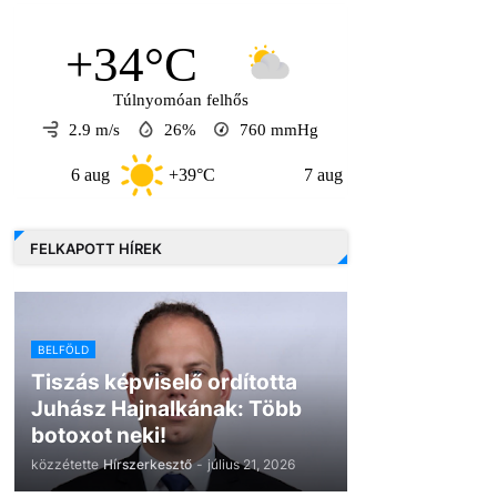
+34°C
Túlnyomóan felhős
2.9 m/s
26%
760
mmHg
6 aug
+39°C
7 aug
+33°C
8 a
FELKAPOTT HÍREK
BELFÖLD
Tiszás képviselő ordította
Juhász Hajnalkának: Több
botoxot neki!
közzétette
Hírszerkesztő
-
július 21, 2026