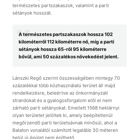
természetes partszakaszok, valamint a parti
sétányok hosszát.
A természetes partszakaszok hossza 102
kilométerről 112 kilométerre nő, míg a parti
sétányok hossza 65-ről 95 kilométerre
bővül, ami 50 százalékos növekedést jelent.
Lánszki Regő szerint összességében mintegy 70
százalékkal több közhasználatú terület áll majd
rendelkezésre, beleértve az önkormányzati
strandokat és a gyalogosforgalom elől el nem
zárható parti sétányokat. Emellett 1568 hektárnyi
olyan területet jelöltek ki, amely beépítetlenül
megőrzendő parti területsávnak minősül, ahol a
Balaton vonalától számított legalább 30 méteren
belül új épület nem építhető.