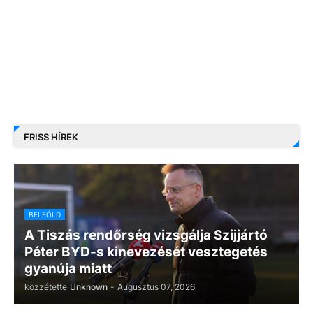
FRISS HÍREK
BELFÖLD
A Tiszás rendőrség vizsgálja Szijjártó
Péter BYD-s kinevezését vesztegetés
gyanúja miatt
közzétette
Unknown
-
Augusztus 07, 2026