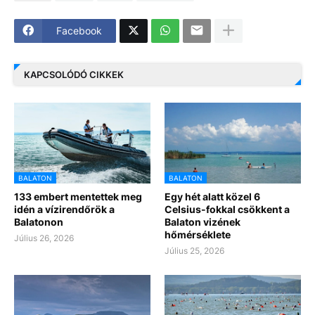
Facebook
KAPCSOLÓDÓ CIKKEK
BALATON
BALATON
133 embert mentettek meg
Egy hét alatt közel 6
idén a vízirendőrök a
Celsius-fokkal csökkent a
Balatonon
Balaton vizének
hőmérséklete
Július 26, 2026
Július 25, 2026