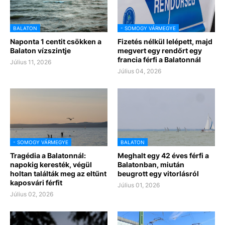
BALATON
- SOMOGY VÁRMEGYE
Naponta 1 centit csökken a
Fizetés nélkül lelépett, majd
Balaton vízszintje
megvert egy rendőrt egy
francia férfi a Balatonnál
Július 11, 2026
Július 04, 2026
- SOMOGY VÁRMEGYE
BALATON
Tragédia a Balatonnál:
Meghalt egy 42 éves férfi a
napokig keresték, végül
Balatonban, miután
holtan találták meg az eltűnt
beugrott egy vitorlásról
kaposvári férfit
Július 01, 2026
Július 02, 2026