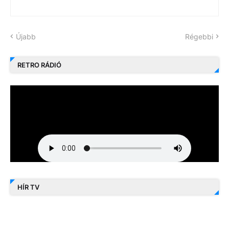
Újabb
Régebbi
RETRO RÁDIÓ
HÍR TV