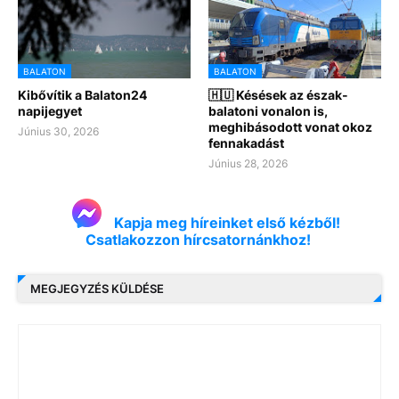
BALATON
BALATON
Kibővítik a Balaton24
🇭🇺 Késések az észak-
napijegyet
balatoni vonalon is,
meghibásodott vonat okoz
Június 30, 2026
fennakadást
Június 28, 2026
Kapja meg híreinket első kézből!
Csatlakozzon hírcsatornánkhoz!
MEGJEGYZÉS KÜLDÉSE