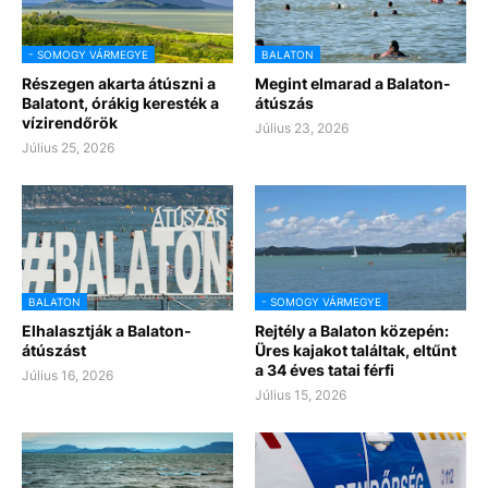
- SOMOGY VÁRMEGYE
BALATON
Részegen akarta átúszni a
Megint elmarad a Balaton-
Balatont, órákig keresték a
átúszás
vízirendőrök
Július 23, 2026
Július 25, 2026
BALATON
- SOMOGY VÁRMEGYE
Elhalasztják a Balaton-
Rejtély a Balaton közepén:
átúszást
Üres kajakot találtak, eltűnt
a 34 éves tatai férfi
Július 16, 2026
Július 15, 2026