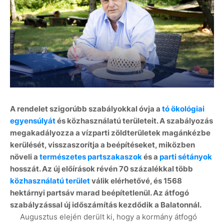
A rendelet szigorúbb szabályokkal óvja a
tó ökológiai
egyensúlyát
és közhasználatú területeit. A szabályozás
megakadályozza a vízparti zöldterületek magánkézbe
kerülését, visszaszorítja a beépítéseket, miközben
növeli a
természetes partszakaszok
és a
parti sétányok
hosszát. Az új előírások révén 70 százalékkal több
közhasználatú terület
válik elérhetővé, és 1568
hektárnyi partsáv marad beépítetlenül. Az átfogó
szabályzással új időszámítás kezdődik a Balatonnál.
Augusztus elején derült ki, hogy a kormány átfogó