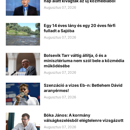
nap alatt kivágták az új közmédiából
Augusztus 07, 2026
Egy 14 éves lány és egy 20 éves férfi
fulladt a Sajóba
Augusztus 07, 2026
Bolsevik Tarr váltig állítja, ő és a
minisztériuma nem szól bele a közmédia
működésébe
Augusztus 07, 2026
Szenzáció a vizes Eb-n: Betlehem Dávid
aranyérmes!
Augusztus 07, 2026
Bóka János: A kormány
válságkezelésből elégtelenre vizsgázott
Augusztus 07, 2026