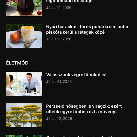
legfinomabb frissítője
Július 11, 2026
Nyári barackos-túrós pohárkrém: puha
piskóta kerül a rétegek közé
Július 11, 2026
ÉLETMÓD
Válasszunk végre főnököt is!
Július 21, 2026
Perzselő hőségben is virágzik: ezért
ültetik egyre többen ezt a növényt
Július 12, 2026