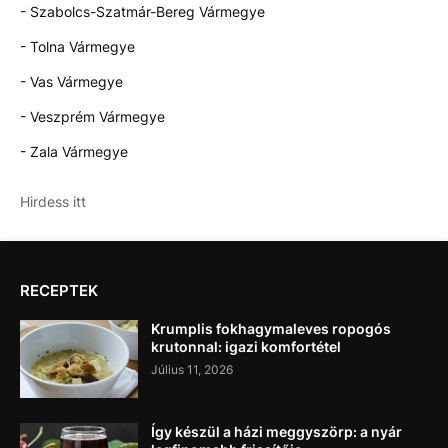
- Szabolcs-Szatmár-Bereg Vármegye
- Tolna Vármegye
- Vas Vármegye
- Veszprém Vármegye
- Zala Vármegye
Hirdess itt
RECEPTEK
Krumplis fokhagymaleves ropogós
krutonnal: igazi komfortétel
Július 11, 2026
Így készül a házi meggyszörp: a nyár