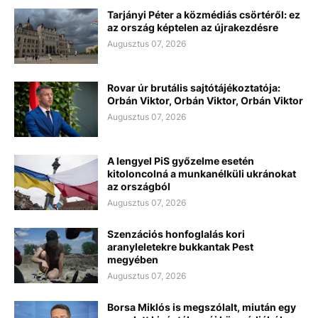
Tarjányi Péter a közmédiás csörtéről: ez
az ország képtelen az újrakezdésre
Augusztus 07, 2026
Rovar úr brutális sajtótájékoztatója:
Orbán Viktor, Orbán Viktor, Orbán Viktor
Augusztus 07, 2026
A lengyel PiS győzelme esetén
kitoloncolná a munkanélküli ukránokat
az országból
Augusztus 07, 2026
Szenzációs honfoglalás kori
aranyleletekre bukkantak Pest
megyében
Augusztus 07, 2026
Borsa Miklós is megszólalt, miután egy