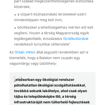
part szabad megközelíthetőségének biztosítása
közérdek,
a vízparti közhasználatú területeket ezért
mindenképpen meg kell óvni,
bővítésüket a lehetőségekhez mérten elő kell
segíteni, hiszen a térség Magyarország egyik
leglátogatottabb, évszázados
fürdőkultúrával
rendelkező turisztikai célterülete”.
Az
Orbán Viktor
által jegyzett rendeletben azt is
kiemelték, hogy a Balaton nem csupán egy
vagyontárgy vagy üdülőhely:
„elsősorban egy ökológiai rendszer
pótolhatatlan ökológiai szolgáltatásokkal,
továbbá sokunk lakóhelye, ahol csak olyan
tájba és településképbe illő, a térség
infrastruktúráját nem túlterhelő fejlesztések