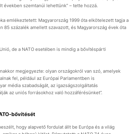
t években szemtanúi lehettünk” – tette hozzá.
ka emlékeztetett: Magyarország 1999 óta elkötelezett tagja a
n 85 százalék amellett szavazott, és Magyarország évek óta
nió, de a NATO esetében is mindig a bővítéspárti
yanakkor megjegyezte: olyan országokról van szó, amelyek
alnak fel, például az Európai Parlamentben is
ar média szabadságát, az igazságszolgáltatás
lják az uniós forrásokhoz való hozzáférésünket”.
ATO-bővítését
szélt, hogy alapvető fordulat állt be Európa és a világ