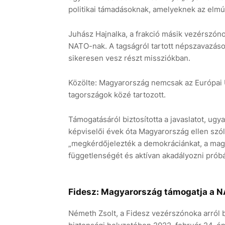
politikai támadásoknak, amelyeknek az elmúl
Juhász Hajnalka, a frakció másik vezérszóno
NATO-nak. A tagságról tartott népszavazáso
sikeresen vesz részt missziókban.
Közölte: Magyarország nemcsak az Európai U
tagországok közé tartozott.
Támogatásáról biztosította a javaslatot, ug
képviselői évek óta Magyarország ellen szól
„megkérdőjelezték a demokráciánkat, a magy
függetlenségét és aktívan akadályozni próbá
Fidesz: Magyarország támogatja a N
Németh Zsolt, a Fidesz vezérszónoka arról be