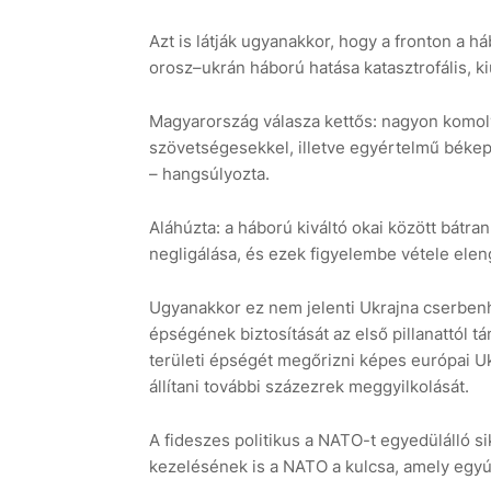
Azt is látják ugyanakkor, hogy a fronton a h
orosz–ukrán háború hatása katasztrofális, ki
Magyarország válasza kettős: nagyon komoly
szövetségesekkel, illetve egyértelmű békepá
– hangsúlyozta.
Aláhúzta: a háború kiváltó okai között bátr
negligálása, és ezek figyelembe vétele elen
Ugyanakkor ez nem jelenti Ukrajna cserbenha
épségének biztosítását az első pillanattól 
területi épségét megőrizni képes európai Uk
állítani további százezrek meggyilkolását.
A fideszes politikus a NATO-t egyedülálló si
kezelésének is a NATO a kulcsa, amely egy