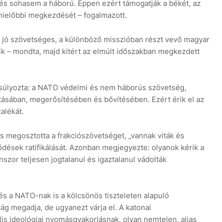
 és sohasem a háború. Éppen ezért támogatják a békét, az
mielőbbi megkezdését – fogalmazott.
 jó szövetséges, a különböző misszióban részt vevő magyar
k – mondta, majd kitért az elmúlt időszakban megkezdett
súlyozta: a NATO védelmi és nem háborús szövetség,
ásában, megerősítésében és bővítésében. Ezért érik el az
alékát.
zás megosztotta a frakciószövetséget, „vannak viták és
dések ratifikálását. Azonban megjegyezte: olyanok kérik a
szor teljesen jogtalanul és igaztalanul vádolták
 és a NATO-nak is a kölcsönös tiszteleten alapuló
g megadja, de ugyanezt várja el. A katonai
is ideológiai nyomásgyakorlásnak, olyan nemtelen, aljas