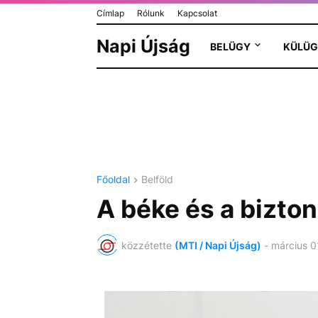
Címlap
Rólunk
Kapcsolat
Napi Újság
BELÜGY
KÜLÜG
Főoldal
Belföld
A béke és a bizto
közzétette
(MTI / Napi Újság)
-
március 0