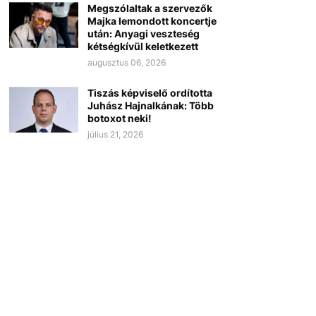
Megszólaltak a szervezők
Majka lemondott koncertje
után: Anyagi veszteség
kétségkívül keletkezett
augusztus 06, 2026
Tiszás képviselő ordította
Juhász Hajnalkának: Több
botoxot neki!
július 21, 2026