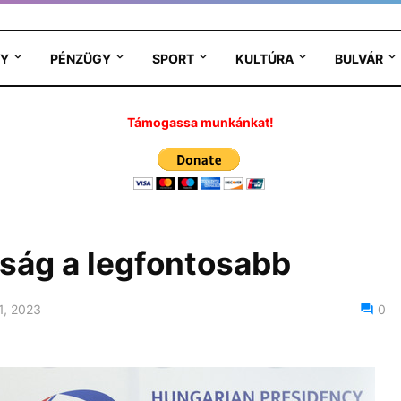
Y
PÉNZÜGY
SPORT
KULTÚRA
BULVÁR
Támogassa munkánkat!
nság a legfontosabb
1, 2023
0