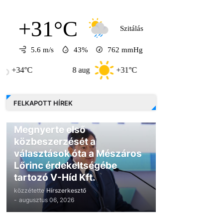
+31°C
Szitálás
5.6 m/s
43%
762
mmHg
°C
8 aug
+31°C
9 aug
+31°C
FELKAPOTT HÍREK
GAZDASÁG
Megnyerte első
közbeszerzését a
választások óta a Mészáros
Lőrinc érdekeltségébe
tartozó V-Híd Kft.
közzétette
Hírszerkesztő
-
augusztus 06, 2026