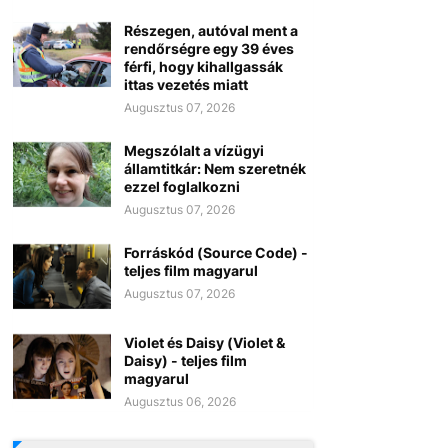
Részegen, autóval ment a
rendőrségre egy 39 éves
férfi, hogy kihallgassák
ittas vezetés miatt
Augusztus 07, 2026
Megszólalt a vízügyi
államtitkár: Nem szeretnék
ezzel foglalkozni
Augusztus 07, 2026
Forráskód (Source Code) -
teljes film magyarul
Augusztus 07, 2026
Violet és Daisy (Violet &
Daisy) - teljes film
magyarul
Augusztus 06, 2026