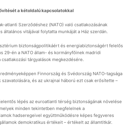
vítését a kétoldalú kapcsolatokkal
ak-atlanti Szerződéshez (NATO) való csatlakozásának
 általános vitájával folytatta munkáját a Ház szerdán.
7 aug
+34
sztérium biztonságpolitikáért és energiabiztonságért felelős
únius 29-én a NATO állam- és kormányfőinek madridi
a csatlakozási tárgyalások megkezdésére.
s eredményeképpen Finnország és Svédország NATO-tagsága
szavatolására, és az ukrajnai háború ezt csak erősítette –
elentős lépés az euroatlanti térség biztonságának növelése
 amelyek minden tekintetben megfelelnek a
lamok hadseregeivel együttműködésre képes fegyveres
llamok demokratikus értékeit – értékelt az államtitkár.