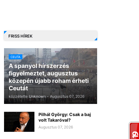
FRISS HÍREK
CEUTA
A spanyol hírszerzés
figyelmeztet, augusztus
közepén újabb roham érheti
Ceutát
közzétette
Unknown
-
Augusztus 07, 2026
Pilhál György: Csak a baj
volt Takaróval?
Augusztus 07, 2026