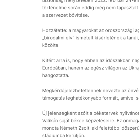
biztonsági helyzetében 2022. február 24-én,
történelme során eddig még nem tapasztalt f
a szervezet bővítése.
Hozzátette: a magyarokat az oroszországi a
„birodalmi elv” ismételt kísérletének a tanú
közölte.
Kitért arra is, hogy ebben az időszakban na
Európában, hanem az egész világon az Ukrajn
hangoztatta.
Megkérdőjelezhetetlennek nevezte az önvé
támogatás leghatékonyabb formáit, amivel s
Új jelenségként szólt a béketervek nyilváno
Vatikán saját békeelképzeléseire. Ez önmag
mondta Németh Zsolt, aki felettébb időszer
stádiumba kerüljön.