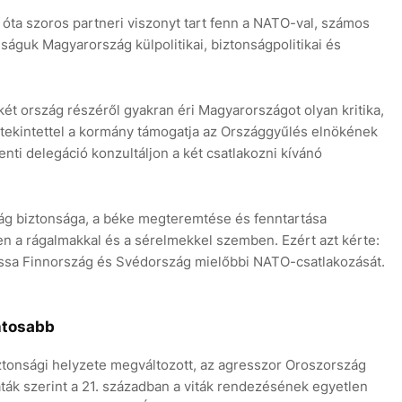
óta szoros partneri viszonyt tart fenn a NATO-val, számos
guk Magyarország külpolitikai, biztonságpolitikai és
 két ország részéről gyakran éri Magyarországot olyan kritika,
 tekintettel a kormány támogatja az Országgyűlés elnökének
i delegáció konzultáljon a két csatlakozni kívánó
ág biztonsága, a béke megteremtése és fenntartása
n a rágalmakkal és a sérelmekkel szemben. Ezért azt kérte:
gassa Finnország és Svédország mielőbbi NATO-csatlakozását.
ntosabb
iztonsági helyzete megváltozott, az agresszor Oroszország
ák szerint a 21. században a viták rendezésének egyetlen