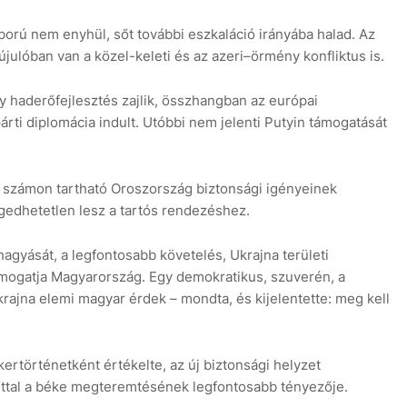
áború nem enyhül, sőt további eszkaláció irányába halad. Az
újulóban van a közel-keleti és az azeri–örmény konfliktus is.
 haderőfejlesztés zajlik, összhangban az európai
rti diplomácia indult. Utóbbi nem jelenti Putyin támogatását
an számon tartható Oroszország biztonsági igényeinek
gedhetetlen lesz a tartós rendezéshez.
gyását, a legfontosabb követelés, Ukrajna területi
támogatja Magyarország. Egy demokratikus, szuverén, a
rajna elemi magyar érdek – mondta, és kijelentette: meg kell
kertörténetként értékelte, az új biztonsági helyzet
úttal a béke megteremtésének legfontosabb tényezője.