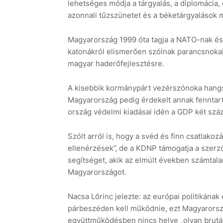
lehetséges módja a tárgyalás, a diplomácia,
azonnali tűzszünetet és a béketárgyalások 
Magyarország 1999 óta tagja a NATO-nak és
katonákról elismerően szólnak parancsnokai
magyar haderőfejlesztésre.
A kisebbik kormánypárt vezérszónoka hang
Magyarország pedig érdekelt annak fenntart
ország védelmi kiadásai idén a GDP két száz
Szólt arról is, hogy a svéd és finn csatlako
ellenérzések”, de a KDNP támogatja a szerző
segítséget, akik az elmúlt években számtalan
Magyarországot.
Nacsa Lőrinc jelezte: az európai politikának
párbeszéden kell működnie, ezt Magyarorszá
együttműködésben nincs helye „olyan brutál