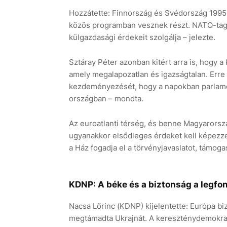
Hozzátette: Finnország és Svédország 1995 
közös programban vesznek részt. NATO-tagsá
külgazdasági érdekeit szolgálja – jelezte.
Sztáray Péter azonban kitért arra is, hogy a
amely megalapozatlan és igazságtalan. Erre
kezdeményezését, hogy a napokban parlament
országban – mondta.
Az euroatlanti térség, és benne Magyarorsz
ugyanakkor elsődleges érdeket kell képezze
a Ház fogadja el a törvényjavaslatot, támo
KDNP: A béke és a biztonság a legfo
Nacsa Lőrinc (KDNP) kijelentette: Európa b
megtámadta Ukrajnát. A kereszténydemokrat