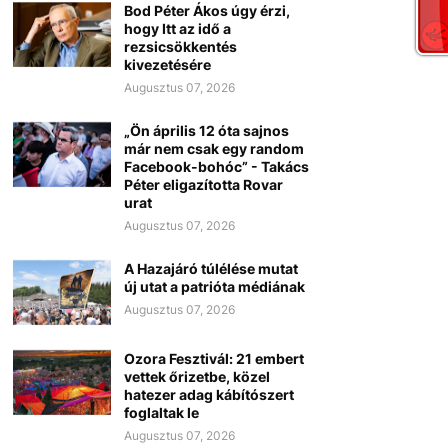
Bod Péter Ákos úgy érzi,
hogy Itt az idő a
rezsicsökkentés
kivezetésére
Augusztus 07, 2026
„Ön április 12 óta sajnos
már nem csak egy random
Facebook-bohóc” - Takács
Péter eligazította Rovar
urat
Augusztus 07, 2026
A Hazajáró túlélése mutat
új utat a patrióta médiának
Augusztus 07, 2026
Ozora Fesztivál: 21 embert
vettek őrizetbe, közel
hatezer adag kábítószert
foglaltak le
Augusztus 07, 2026