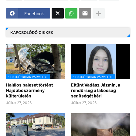
Facebook
KAPCSOLÓDÓ CIKKEK
- HAJDÚ-BIHAR VÁRMEGYE
- HAJDÚ-BIHAR VÁRMEGYE
Halálos baleset történt
Eltűnt Vadász Jázmin, a
Hajdúböszörmény
rendőrség a lakosság
külterületén
segítségét kéri
Július 27, 2026
Július 27, 2026