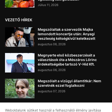
Július 11, 2026
VEZETŐ HÍREK
Megszólaltak a szervezők Majka
lemondott koncertje után: Anyagi
veszteség kétségkívül keletkezett
augusztus 06, 2026
Megnyerte első közbeszerzését a
választások óta a Mészáros Lőrinc
érdekeltségébe tartozó V-Híd Kft.
augusztus 06, 2026
Megszólalt a vízügyi államtitkár: Nem
szeretnék ezzel foglalkozni
augusztus 07, 2026
Weboldalunk sütiket használ a felhasználói élmény javítása