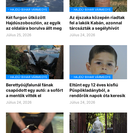
- HAJDÚ-BIHAR VÁRMEGYE
- HAJDÚ-BIHAR VÁRMEGYE
Két furgon ütközött
Az éjszaka közepén riadtak
Hajdúszoboszlón, az egyik
fel a lakók Kabán, azonnal
az oldalára borulva állt meg
tárcsázták a segélyhívót
Július 25, 2026
Július 24, 2026
- HAJDÚ-BIHAR VÁRMEGYE
- HAJDÚ-BIHAR VÁRMEGYE
Berettyóújfalunál fának
Eltűnt egy 12 éves kisfiú
csapódott egy autó: a sofőrt
Püspökladányból, a
a mentők vitték el
rendőrök napok óta keresik
Július 24, 2026
Július 24, 2026