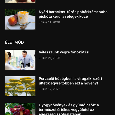
Nyári barackos-túrós pohárkrém: puha
piskóta kerül a rétegek közé
Július 11, 2026
ÉLETMÓD
Válasszunk végre főnököt is!
Július 21, 2026
Perzselő hőségben is virágzik: ezért
ültetik egyre többen ezt a növényt
Július 12, 2026
Gyógynövények és gyümölcsök: a
természet értékes vegyületei az
egészség szolgálatában