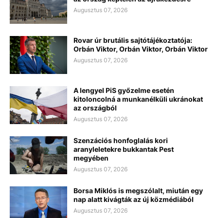
Augusztus 07, 2026
Rovar úr brutális sajtótájékoztatója:
Orbán Viktor, Orbán Viktor, Orbán Viktor
Augusztus 07, 2026
A lengyel PiS győzelme esetén
kitoloncolná a munkanélküli ukránokat
az országból
Augusztus 07, 2026
Szenzációs honfoglalás kori
aranyleletekre bukkantak Pest
megyében
Augusztus 07, 2026
Borsa Miklós is megszólalt, miután egy
nap alatt kivágták az új közmédiából
Augusztus 07, 2026