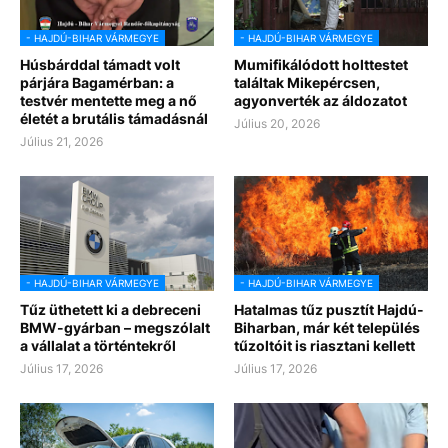
- HAJDÚ-BIHAR VÁRMEGYE
- HAJDÚ-BIHAR VÁRMEGYE
Húsbárddal támadt volt
Mumifikálódott holttestet
párjára Bagamérban: a
találtak Mikepércsen,
testvér mentette meg a nő
agyonverték az áldozatot
életét a brutális támadásnál
Július 20, 2026
Július 21, 2026
- HAJDÚ-BIHAR VÁRMEGYE
- HAJDÚ-BIHAR VÁRMEGYE
Tűz üthetett ki a debreceni
Hatalmas tűz pusztít Hajdú-
BMW-gyárban – megszólalt
Biharban, már két település
a vállalat a történtekről
tűzoltóit is riasztani kellett
Július 17, 2026
Július 17, 2026