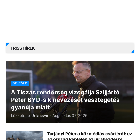
FRISS HÍREK
BELFÖLD
A Tiszás rendőrség vizsgálja Szijjártó
Péter BYD-s kinevezését vesztegetés
gyanúja miatt
közzétette
Unknown
-
Augusztus 07, 2026
Tarjányi Péter a közmédiás csörtéről: ez
az ország képtelen az újrakezdésre