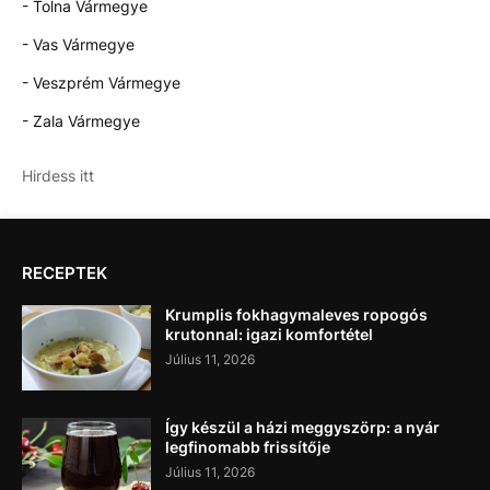
- Tolna Vármegye
- Vas Vármegye
- Veszprém Vármegye
- Zala Vármegye
Hirdess itt
RECEPTEK
Krumplis fokhagymaleves ropogós
krutonnal: igazi komfortétel
Július 11, 2026
Így készül a házi meggyszörp: a nyár
legfinomabb frissítője
Július 11, 2026