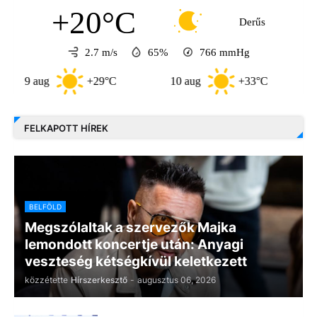
+20°C
Derűs
2.7 m/s
65%
766
mmHg
 aug
+29°C
10 aug
+33°C
11 au
FELKAPOTT HÍREK
BELFÖLD
Megszólaltak a szervezők Majka
lemondott koncertje után: Anyagi
veszteség kétségkívül keletkezett
közzétette
Hírszerkesztő
-
augusztus 06, 2026