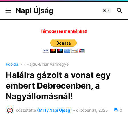
Napi Újság
Támogassa munkánkat!
Főoldal
- Hajdú-Bihar Vármegye
Halálra gázolt a vonat egy
embert Debrecenben, a
Nagyállomásnál!
közzétette
(MTI / Napi Újság)
-
október 31, 2025
0