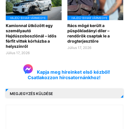
- HAJDÚ-BIHAR VÁRMEGYE
- HAJDÚ-BIHAR VÁRMEGYE
Kamionnal ütközött egy
Rács mögé került a
személyautó
püspökladányi díler –
Hajdúszoboszlónál – idős
rendőrök csaptak le a
férfit vittek kórházba a
drogterjesztőre
helyszínről
Július 17, 2026
Július 17, 2026
Kapja meg híreinket első kézből!
Csatlakozzon hírcsatornánkhoz!
MEGJEGYZÉS KÜLDÉSE