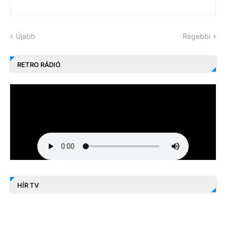
Újabb
Régebbi
RETRO RÁDIÓ
HÍR TV