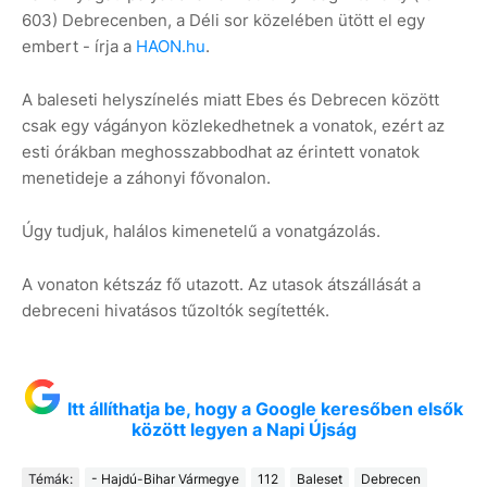
603) Debrecenben, a Déli sor közelében ütött el egy
embert - írja a
HAON.hu
.
A baleseti helyszínelés miatt Ebes és Debrecen között
csak egy vágányon közlekedhetnek a vonatok, ezért az
esti órákban meghosszabbodhat az érintett vonatok
menetideje a záhonyi fővonalon.
Úgy tudjuk, halálos kimenetelű a vonatgázolás.
A vonaton kétszáz fő utazott. Az utasok átszállását a
debreceni hivatásos tűzoltók segítették.
Itt állíthatja be, hogy a Google keresőben elsők
között legyen a Napi Újság
Témák:
- Hajdú-Bihar Vármegye
112
Baleset
Debrecen