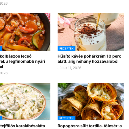
 2026
RECEPTEK
 kolbászos lecsó
Hűsítő kávés pohárkrém 10 perc
el: a legfinomabb nyári
alatt: alig néhány hozzávalóból
el
Július 11, 2026
 2026
RECEPTEK
tejfölös karalábésaláta
Ropogósra sült tortilla-tölcsér: a