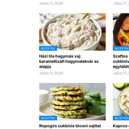
Július 11, 2026
Július 11,
RECEPTEK
RECEPTEK
Házi lila hagymás vaj:
Szaftos
karamellizált hagymalekvár az
cukkiniv
alapja
egytálét
Július 11, 2026
Július 11,
RECEPTEK
RECEPTEK
Ropogós cukkinis tócsni sajttal
Kapros-