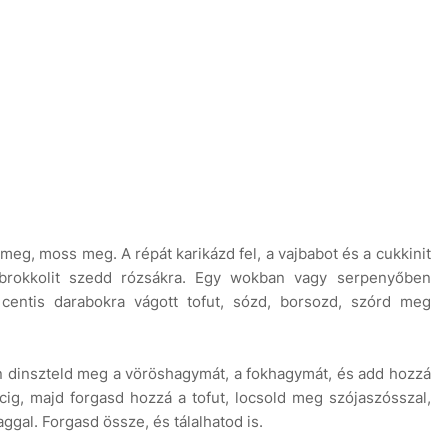
 meg, moss meg. A répát karikázd fel, a vajbabot és a cukkinit
a brokkolit szedd rózsákra. Egy wokban vagy serpenyőben
2 centis darabokra vágott tofut, sózd, borsozd, szórd meg
an dinszteld meg a vöröshagymát, a fokhagymát, és add hozzá
ig, majd forgasd hozzá a tofut, locsold meg szójaszósszal,
gal. Forgasd össze, és tálalhatod is.