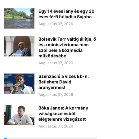
Egy 14 éves lány és egy 20
éves férfi fulladt a Sajóba
Augusztus 07, 2026
Bolsevik Tarr váltig állítja, ő
és a minisztériuma nem
szól bele a közmédia
működésébe
Augusztus 07, 2026
Szenzáció a vizes Eb-n:
Betlehem Dávid
aranyérmes!
Augusztus 07, 2026
Bóka János: A kormány
válságkezelésből
elégtelenre vizsgázott
Augusztus 07, 2026