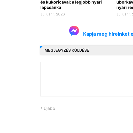
és kukoricával: a legjobb nyári
uborkáv
lapcsánka
nyári re
Július 11, 2026
Július 11,
Kapja meg híreinket 
MEGJEGYZÉS KÜLDÉSE
Újabb