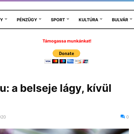
Y
PÉNZÜGY
SPORT
KULTÚRA
BULVÁR
Támogassa munkánkat!
: a belseje lágy, kívül
020
0