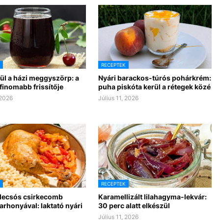
RECEPTEK
ül a házi meggyszörp: a
Nyári barackos-túrós pohárkrém:
finomabb frissítője
puha piskóta kerül a rétegek közé
 2026
Július 11, 2026
RECEPTEK
 lecsós csirkecomb
Karamellizált lilahagyma-lekvár:
 tarhonyával: laktató nyári
30 perc alatt elkészül
Július 11, 2026