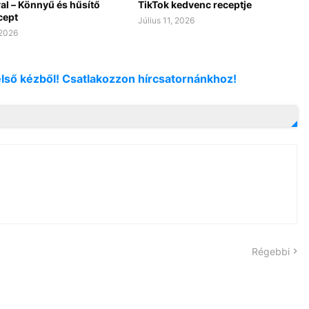
al – Könnyű és hűsítő
TikTok kedvenc receptje
cept
Július 11, 2026
 2026
első kézből! Csatlakozzon hírcsatornánkhoz!
Régebbi