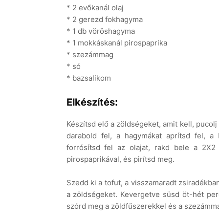
* 2 evőkanál olaj
* 2 gerezd fokhagyma
* 1 db vöröshagyma
* 1 mokkáskanál pirospaprika
* szezámmag
* só
* bazsalikom
Elkészítés:
Készítsd elő a zöldségeket, amit kell, pucolj
darabold fel, a hagymákat aprítsd fel, 
forrósítsd fel az olajat, rakd bele a 2X
pirospaprikával, és pirítsd meg.
Szedd ki a tofut, a visszamaradt zsiradékb
a zöldségeket. Kevergetve süsd öt-hét perc
szórd meg a zöldfűszerekkel és a szezámmag