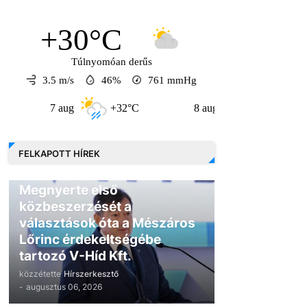
+30°C
Túlnyomóan derűs
3.5 m/s
46%
761
mmHg
7 aug
+32°C
8 aug
+30°C
9 a
FELKAPOTT HÍREK
GAZDASÁG
Megnyerte első
közbeszerzését a
választások óta a Mészáros
Lőrinc érdekeltségébe
tartozó V-Híd Kft.
közzétette
Hírszerkesztő
-
augusztus 06, 2026