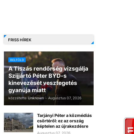
FRISS HÍREK
BELFÖLD
A Tiszás rendőrség vizsgálja
Szijjártó Péter BYD-s
kinevezését vesztegetés
gyanúja miatt
közzétette
Unknown
-
Augusztus 07, 2026
Tarjányi Péter a közmédiás
csörtéről: ez az ország
képtelen az újrakezdésre
Augusztus 07, 2026