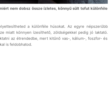
iért nem dobsz össze ízletes, könnyű sült tofut különféle
lyettesítheted a különféle húsokat. Az egyre népszerűbb
ze miatt könnyen ízesíthető, zöldségekkel pedig jó laktató.
ktatni az étrendedbe, mert kitűnő vas-, kálium-, foszfor- és
kal is feldobhatod.