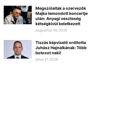
Megszólaltak a szervezők
Majka lemondott koncertje
után: Anyagi veszteség
kétségkívül keletkezett
augusztus 06, 2026
Tiszás képviselő ordította
Juhász Hajnalkának: Több
botoxot neki!
július 21, 2026