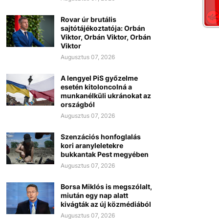
Rovar úr brutális
sajtótájékoztatója: Orbán
Viktor, Orbán Viktor, Orbán
Viktor
Augusztus 07, 2026
A lengyel PiS győzelme
esetén kitoloncolná a
munkanélküli ukránokat az
országból
Augusztus 07, 2026
Szenzációs honfoglalás
kori aranyleletekre
bukkantak Pest megyében
Augusztus 07, 2026
Borsa Miklós is megszólalt,
miután egy nap alatt
kivágták az új közmédiából
Augusztus 07, 2026