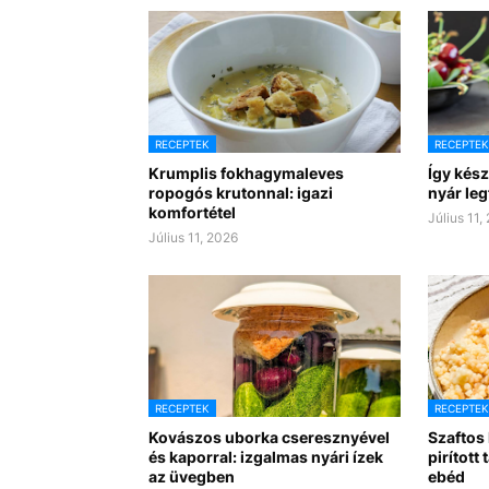
RECEPTEK
RECEPTEK
Krumplis fokhagymaleves
Így kész
ropogós krutonnal: igazi
nyár leg
komfortétel
Július 11,
Július 11, 2026
RECEPTEK
RECEPTEK
Kovászos uborka cseresznyével
Szaftos
és kaporral: izgalmas nyári ízek
pirított
az üvegben
ebéd