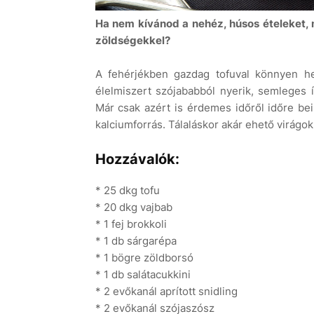
Ha nem kívánod a nehéz, húsos ételeket, m
zöldségekkel?
A fehérjékben gazdag tofuval könnyen he
élelmiszert szójababból nyerik, semleges í
Már csak azért is érdemes időről időre bei
kalciumforrás. Tálaláskor akár ehető virágok
Hozzávalók:
* 25 dkg tofu
* 20 dkg vajbab
* 1 fej brokkoli
* 1 db sárgarépa
* 1 bögre zöldborsó
* 1 db salátacukkini
* 2 evőkanál aprított snidling
* 2 evőkanál szójaszósz