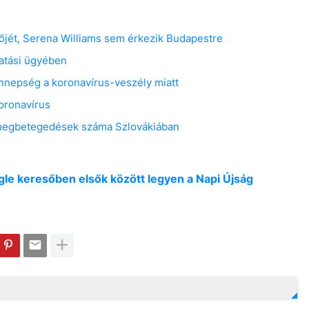
tőjét, Serena Williams sem érkezik Budapestre
latási ügyében
nepség a koronavírus-veszély miatt
koronavírus
 megbetegedések száma Szlovákiában
oogle keresőben elsők között legyen a Napi Újság