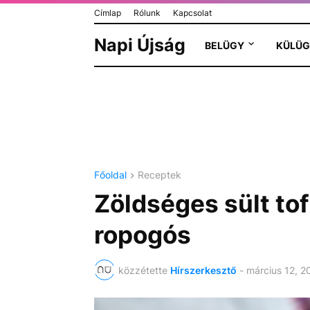
Címlap
Rólunk
Kapcsolat
Napi Újság
BELÜGY
KÜLÜG
Főoldal
Receptek
Zöldséges sült tofu
ropogós
közzétette
Hírszerkesztő
-
március 12, 2