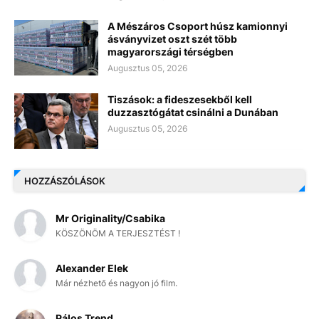
A Mészáros Csoport húsz kamionnyi
ásványvizet oszt szét több
magyarországi térségben
Augusztus 05, 2026
Tiszások: a fideszesekből kell
duzzasztógátat csinálni a Dunában
Augusztus 05, 2026
HOZZÁSZÓLÁSOK
Mr Originality/Csabika
KÖSZÖNÖM A TERJESZTÉST !
Alexander Elek
Már nézhető és nagyon jó film.
Pálos Trend