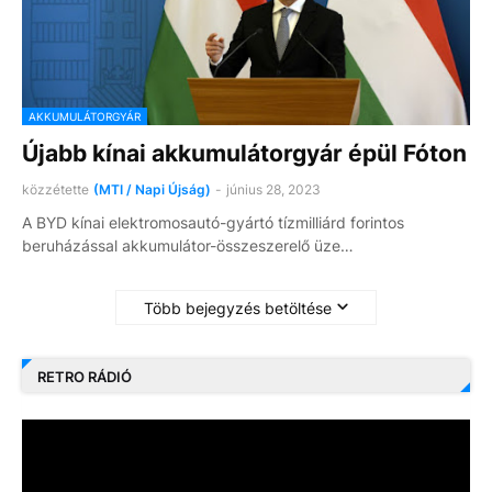
AKKUMULÁTORGYÁR
Újabb kínai akkumulátorgyár épül Fóton
közzétette
(MTI / Napi Újság)
-
június 28, 2023
A BYD kínai elektromosautó-gyártó tízmilliárd forintos
beruházással akkumulátor-összeszerelő üze…
Több bejegyzés betöltése
RETRO RÁDIÓ