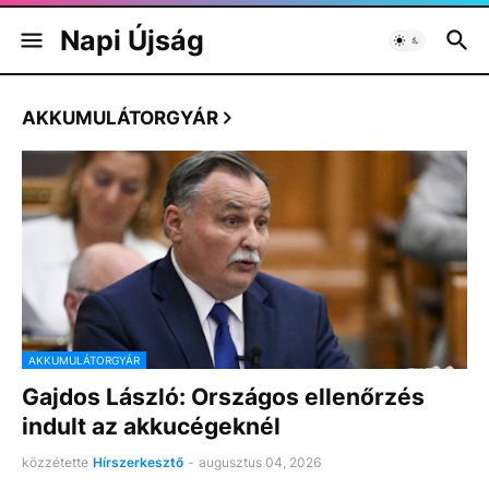
Napi Újság
AKKUMULÁTORGYÁR
AKKUMULÁTORGYÁR
Gajdos László: Országos ellenőrzés
indult az akkucégeknél
közzétette
Hírszerkesztő
-
augusztus 04, 2026