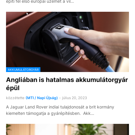
építi fel első európai üzemét a vil…
AKKUMULÁTORGYÁR
Angliában is hatalmas akkumulátorgyár
épül
közzétette
(MTI / Napi Újság)
-
július 20, 2023
A Jaguar Land Rover indiai tulajdonosát a brit kormány
kiemelten támogatja a gyárépítésben. Akk…