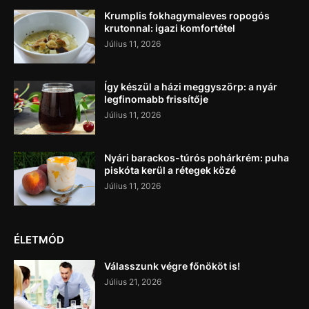
Krumplis fokhagymaleves ropogós
krutonnal: igazi komfortétel
Július 11, 2026
Így készül a házi meggyszörp: a nyár
legfinomabb frissítője
Július 11, 2026
Nyári barackos-túrós pohárkrém: puha
piskóta kerül a rétegek közé
Július 11, 2026
ÉLETMÓD
Válasszunk végre főnököt is!
Július 21, 2026