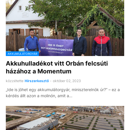
AKKUMULÁTORGYÁR
Akkuhulladékot vitt Orbán felcsúti
házához a Momentum
közzétette
Hírszerkesztő
-
október 02, 2023
„Ide is jöhet egy akkumulátorgyár, miniszterelnök úr?” – ez a
kérdés állt azon a molinón, amit a…