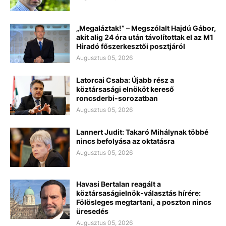
„Megaláztak!” – Megszólalt Hajdú Gábor,
akit alig 24 óra után távolítottak el az M1
Híradó főszerkesztői posztjáról
Augusztus 05, 2026
Latorcai Csaba: Újabb rész a
köztársasági elnököt kereső
roncsderbi-sorozatban
Augusztus 05, 2026
Lannert Judit: Takaró Mihálynak többé
nincs befolyása az oktatásra
Augusztus 05, 2026
Havasi Bertalan reagált a
köztársaságielnök-választás hírére:
Fölösleges megtartani, a poszton nincs
üresedés
Augusztus 05, 2026