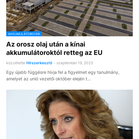
AKKUMULÁTORGYÁR
Az orosz olaj után a kínai
akkumulátoroktól retteg az EU
közzétette
Hírszerkesztő
-
szeptember 19, 2023
Egy újabb függésre hívja fel a figyelmet egy tanulmány,
amelyet az unió vezetői október elején t…