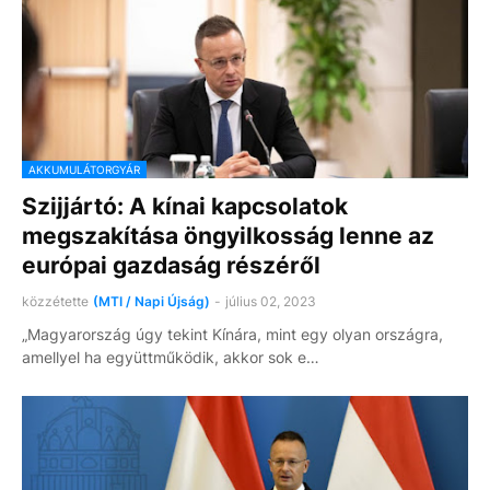
AKKUMULÁTORGYÁR
Szijjártó: A kínai kapcsolatok
megszakítása öngyilkosság lenne az
európai gazdaság részéről
közzétette
(MTI / Napi Újság)
-
július 02, 2023
„Magyarország úgy tekint Kínára, mint egy olyan országra,
amellyel ha együttműködik, akkor sok e…