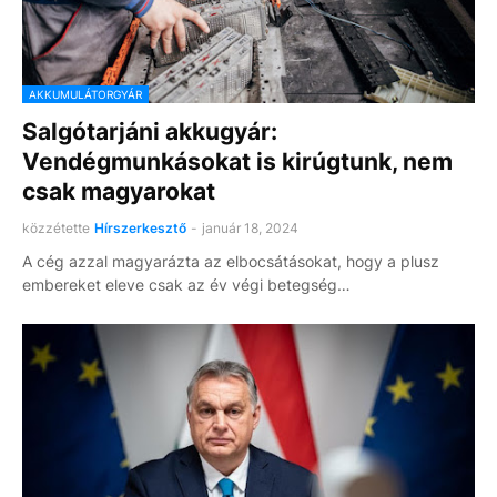
AKKUMULÁTORGYÁR
Salgótarjáni akkugyár:
Vendégmunkásokat is kirúgtunk, nem
csak magyarokat
közzétette
Hírszerkesztő
-
január 18, 2024
A cég azzal magyarázta az elbocsátásokat, hogy a plusz
embereket eleve csak az év végi betegség…