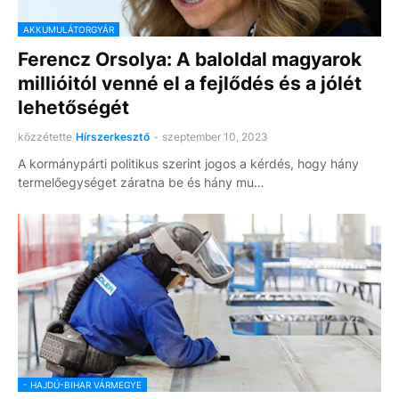
AKKUMULÁTORGYÁR
Ferencz Orsolya: A baloldal magyarok
millióitól venné el a fejlődés és a jólét
lehetőségét
közzétette
Hírszerkesztő
-
szeptember 10, 2023
A kormánypárti politikus szerint jogos a kérdés, hogy hány
termelőegységet záratna be és hány mu…
- HAJDÚ-BIHAR VÁRMEGYE