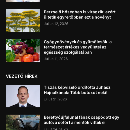
Perzselő hőségben is virágzik: ezért
ültetik egyre többen ezt a növényt
Július 12, 2026
Gyógynövények és gyümölcsök: a
természet értékes vegyületei az
egészség szolgálatában
Július 11, 2026
VEZETŐ HÍREK
Tiszás képviselő ordította Juhász
Hajnalkának: Több botoxot neki!
július 21, 2026
Berettyóújfalunál fának csapódott egy
autó: a sofőrt a mentők vitték el
július 24, 2026