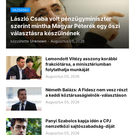
GAZDASÁG
László Csaba volt pénzügyminiszter
szerint mintha Magyar Péterék egy őszi
választásra készülnének
közzétette
Unknown
-
Augusztus 05, 2026
Lemondott Vitézy asszony korábbi
frakciótársa, a minisztériumban
folytathatja munkáját
Augusztus 05, 2026
Németh Balázs: A Fidesz nem vesz részt
a keddi köztársaságielnök-választáson
Augusztus 05, 2026
Panyi Szabolcs kapja idén a CPJ
nemzetközi sajtószabadság-díját
Augusztus 05, 2026