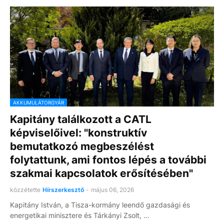
AKKUMULÁTORGYÁR
Kapitány találkozott a CATL
képviselőivel: "konstruktív
bemutatkozó megbeszélést
folytattunk, ami fontos lépés a további
szakmai kapcsolatok erősítésében"
közzétette
Hírszerkesztő
-
május 06, 2026
Kapitány István, a Tisza-kormány leendő gazdasági és
energetikai minisztere és Tárkányi Zsolt, …