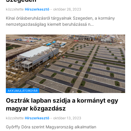
közzétette
Hírszerkesztő
-
október 26, 2023
Kínai óriásberuházásról tárgyalnak Szegeden, a kormány
nemzetgazdaságilag kiemelt beruházássá n…
AKKUMULÁTORGYÁR
Osztrák lapban szidja a kormányt egy
magyar közgazdász
közzétette
Hírszerkesztő
-
október 13, 2023
Győrffy Dóra szerint Magyarország alkalmatlan