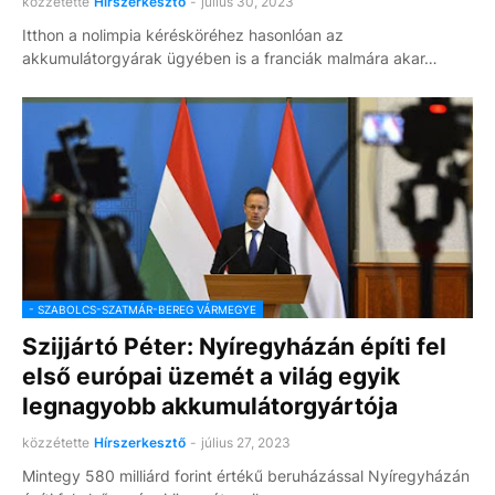
közzétette
Hírszerkesztő
-
július 30, 2023
Itthon a nolimpia kérésköréhez hasonlóan az
akkumulátorgyárak ügyében is a franciák malmára akar…
- SZABOLCS-SZATMÁR-BEREG VÁRMEGYE
Szijjártó Péter: Nyíregyházán építi fel
első európai üzemét a világ egyik
legnagyobb akkumulátorgyártója
közzétette
Hírszerkesztő
-
július 27, 2023
Mintegy 580 milliárd forint értékű beruházással Nyíregyházán