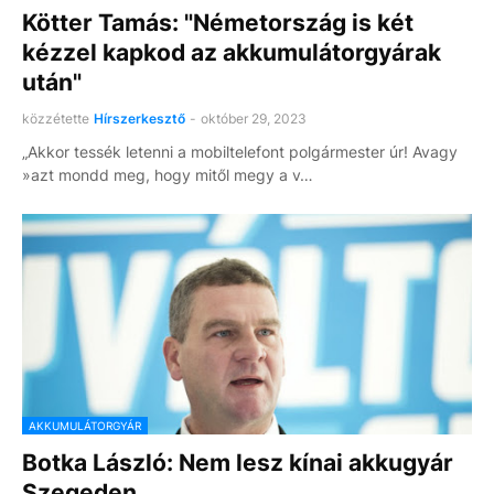
Kötter Tamás: "Németország is két
kézzel kapkod az akkumulátorgyárak
után"
közzétette
Hírszerkesztő
-
október 29, 2023
„Akkor tessék letenni a mobiltelefont polgármester úr! Avagy
»azt mondd meg, hogy mitől megy a v…
AKKUMULÁTORGYÁR
Botka László: Nem lesz kínai akkugyár
Szegeden