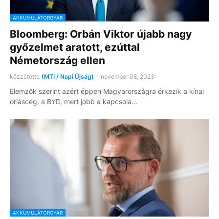
AKKUMULÁTORGYÁR
Bloomberg: Orbán Viktor újabb nagy
győzelmet aratott, ezúttal
Németország ellen
közzétette
(MTI / Napi Újság)
-
november 08, 2023
Elemzők szerint azért éppen Magyarországra érkezik a kínai
óriáscég, a BYD, mert jobb a kapcsola…
AKKUMULÁTORGYÁR