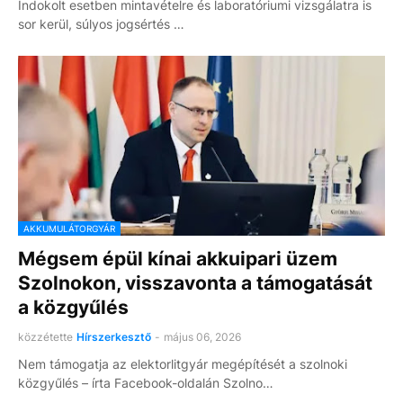
Indokolt esetben mintavételre és laboratóriumi vizsgálatra is
sor kerül, súlyos jogsértés …
AKKUMULÁTORGYÁR
Mégsem épül kínai akkuipari üzem
Szolnokon, visszavonta a támogatását
a közgyűlés
közzétette
Hírszerkesztő
-
május 06, 2026
Nem támogatja az elektorlitgyár megépítését a szolnoki
közgyűlés – írta Facebook-oldalán Szolno…