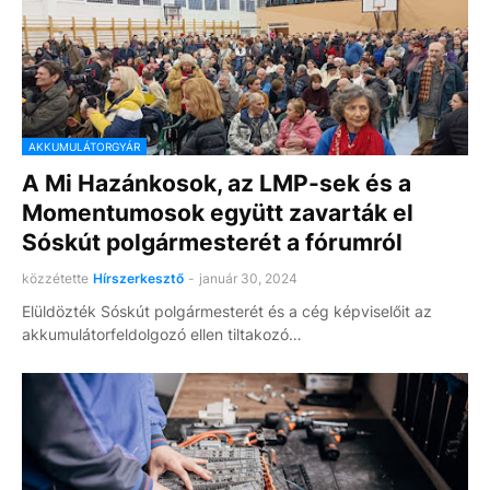
AKKUMULÁTORGYÁR
A Mi Hazánkosok, az LMP-sek és a
Momentumosok együtt zavarták el
Sóskút polgármesterét a fórumról
közzétette
Hírszerkesztő
-
január 30, 2024
Elüldözték Sóskút polgármesterét és a cég képviselőit az
akkumulátorfeldolgozó ellen tiltakozó…