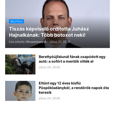
BELFÖLD
Tiszás képviselő ordította Juhász
Hajnalkának: Több botoxot neki!
közzétette
Hírszerkesztő
-
július 21, 2026
Berettyóújfalunál fának csapódott egy
autó: a sofőrt a mentők vitték el
július 24, 2026
Eltűnt egy 12 éves kisfiú
Püspökladányból, a rendőrök napok óta
keresik
július 24, 2026