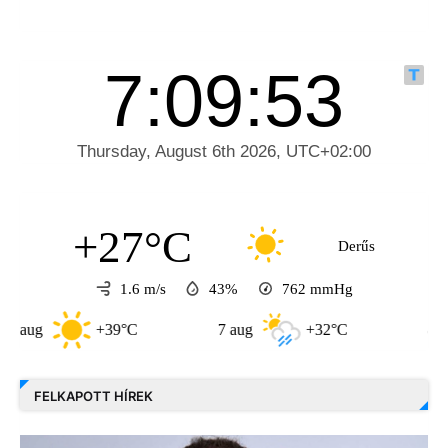
+27°C
Derűs
1.6 m/s
43%
762
mmHg
+39°C
7 aug
+32°C
8 aug
+31
FELKAPOTT HÍREK