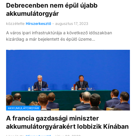
Debrecenben nem épül újabb
akkumulátorgyár
közzétette
Hírszerkesztő
-
augusztus 17, 2023
A város ipari infrastruktúrája a következő időszakban
kizárólag a már bejelentett és épülő üzeme…
AKKUMULÁTORGYÁR
A francia gazdasági miniszter
akkumulátorgyárakért lobbizik Kínában