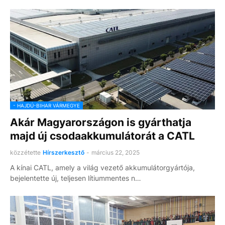
- HAJDÚ-BIHAR VÁRMEGYE
Akár Magyarországon is gyárthatja
majd új csodaakkumulátorát a CATL
közzétette
Hírszerkesztő
-
március 22, 2025
A kínai CATL, amely a világ vezető akkumulátorgyártója,
bejelentette új, teljesen lítiummentes n…