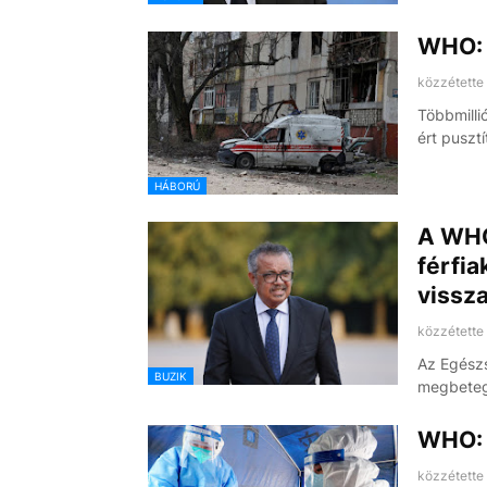
WHO: 2
közzétette
Többmillió
ért puszt
HÁBORÚ
A WHO
férfia
vissz
közzétette
Az Egészs
BUZIK
megbeteg
WHO: 
közzétette