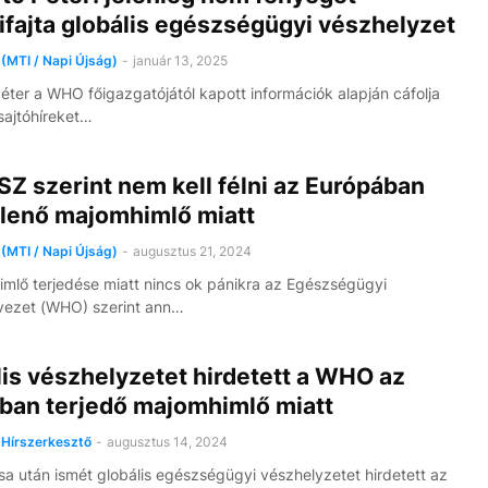
fajta globális egészségügyi vészhelyzet
(MTI / Napi Újság)
-
január 13, 2025
 Péter a WHO főigazgatójától kapott információk alapján cáfolja
sajtóhíreket…
Z szerint nem kell félni az Európában
lenő majomhimlő miatt
(MTI / Napi Újság)
-
augusztus 21, 2024
mlő terjedése miatt nincs ok pánikra az Egészségügyi
vezet (WHO) szerint ann…
is vészhelyzetet hirdetett a WHO az
ában terjedő majomhimlő miatt
Hírszerkesztő
-
augusztus 14, 2024
usa után ismét globális egészségügyi vészhelyzetet hirdetett az