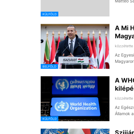
Matteo Sa
KÜLFÖLD
A Mi 
Magya
közzétette
Az Egyesü
Magyaror
BELFÖLD
A WHO
kilépé
közzétette
Az Egészs
Államok 
KÜLFÖLD
Szijjá