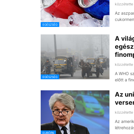
közzétette
Az aszpar
cukorment
EGÉSZSÉG
A vil
egész
finom
közzétette
A WHO sze
EGÉSZSÉG
előtt a f
Az uni
verse
közzétette
Az amerik
létrehoz
EURÓPA