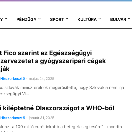
Y
PÉNZÜGY
SPORT
KULTÚRA
BULVÁR
 Fico szerint az Egészségügyi
szervezetet a gyógyszeripari cégek
tják
Hírszerkesztő
-
május 24, 2025
co szlovák miniszterelnök megerősítette, hogy Szlovákia nem írja
észségügyi Vi…
ni kiléptetné Olaszországot a WHO-ból
Hírszerkesztő
-
január 31, 2025
uk azt a 100 millió eurót inkább a betegek segítésére” – mondta