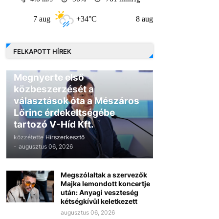
7 aug
+34°C
8 aug
+31°C
9 a
FELKAPOTT HÍREK
GAZDASÁG
Megnyerte első
közbeszerzését a
választások óta a Mészáros
Lőrinc érdekeltségébe
tartozó V-Híd Kft.
közzétette
Hírszerkesztő
-
augusztus 06, 2026
Megszólaltak a szervezők
Majka lemondott koncertje
után: Anyagi veszteség
kétségkívül keletkezett
augusztus 06, 2026