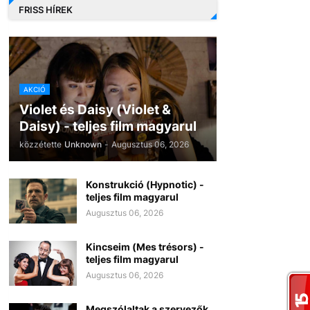
FRISS HÍREK
AKCIÓ
Violet és Daisy (Violet &
Daisy) - teljes film magyarul
közzétette
Unknown
-
Augusztus 06, 2026
Konstrukció (Hypnotic) -
teljes film magyarul
Augusztus 06, 2026
Kincseim (Mes trésors) -
teljes film magyarul
Augusztus 06, 2026
Megszólaltak a szervezők