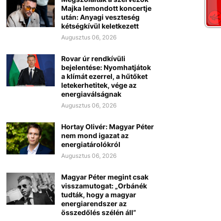
Majka lemondott koncertje
után: Anyagi veszteség
kétségkívül keletkezett
Augusztus 06, 2026
Rovar úr rendkívüli
bejelentése: Nyomhatjátok
a klímát ezerrel, a hűtőket
letekerhetitek, vége az
energiaválságnak
Augusztus 06, 2026
Hortay Olivér: Magyar Péter
nem mond igazat az
energiatárolókról
Augusztus 06, 2026
Magyar Péter megint csak
visszamutogat: „Orbánék
tudták, hogy a magyar
energiarendszer az
összedőlés szélén áll”