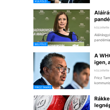
KÜLFÖLD
Aláírá
pandé
közzétette
Aláírásgy
pandémias
BELFÖLD
A WHO
igen, 
közzétette
Fricz Tam
kommunist
FRICZ TAMÁS
Rákkel
legné