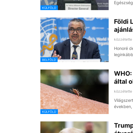
Egészség
KÜLFÖLD
Földi
ajánlá
közzétette
Honoré de
leginkább
BELFÖLD
WHO: v
által 
közzétette
Világszer
években, 
KÜLFÖLD
Trump