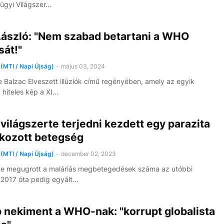
ügyi Világszer…
 László: "Nem szabad betartani a WHO
sát!"
(MTI / Napi Újság)
-
május 03, 2024
 Balzac Elveszett illúziók című regényében, amely az egyik
 hiteles kép a XI…
ilágszerte terjedni kezdett egy parazita
okozott betegség
(MTI / Napi Újság)
-
december 02, 2023
te megugrott a maláriás megbetegedések száma az utóbbi
2017 óta pedig egyált…
 nekiment a WHO-nak: "korrupt globalista