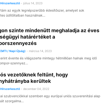
Hírszerkesztő
-
július 14, 2023
tám az egyik legnépszerűbb édesítőszer, amelyet sok
es üdítőitalban használnak…
ágon szinte mindenütt meghaladja az éves
ségügyi határértéket a
porszennyezés
(MTI / Napi Újság)
-
március 14, 2023
rint évente és világszerte mintegy hétmillióan halnak meg idő
inompor-szennyez…
ós vezetőknek feltűnt, hogy
nyhátrányba kerültek
Hírszerkesztő
-
december 04, 2022
ai szubvenciókkal szemben egy európai uniós szuverenitási alap
ását szorgalma…