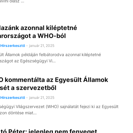
lvini olasz …
Hazánk azonnal kiléptetné
rországot a WHO-ból
Hírszerkesztő
-
január 21, 2025
lt Államok példáján felbátorodva azonnal kiléptetné
szágot az Egészségügyi Vi…
 kommentálta az Egyesült Államok
sét a szervezetből
Hírszerkesztő
-
január 21, 2025
égügyi Világszervezet (WHO) sajnálatát fejezi ki az Egyesült
azon döntése miat…
rtó Péter: jelenleg nem fenyeget