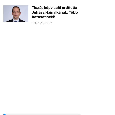
Tiszás képviselő ordította
Juhász Hajnalkának: Több
botoxot neki!
július 21, 2026