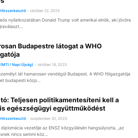
s"
Hírszerkesztő
-
október 22, 2023
deós nyilatkozatában Donald Trump volt amerikai elnök, aki jövőre
újraválaszt…
osan Budapestre látogat a WHO
gatója
(MTI / Napi Újság)
-
október 18, 2023
személyt lát hamarosan vendégül Budapest. A WHO főigazgatója
zet budapesti közp…
rtó: Teljesen politikamentesíteni kell a
lis egészségügyi együttműködést
Hírszerkesztő
-
szeptember 20, 2023
diplomácia vezetője az ENSZ közgyűlésén hangsúlyozta, „az
ésnek nincs semmi köz…