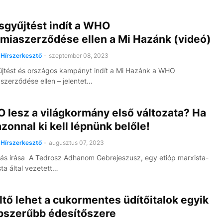
sgyűjtést indít a WHO
miaszerződése ellen a Mi Hazánk (videó)
Hírszerkesztő
-
szeptember 08, 2023
űjtést és országos kampányt indít a Mi Hazánk a WHO
zerződése ellen – jelentet…
 lesz a világkormány első változata? Ha
azonnal ki kell lépnünk belőle!
Hírszerkesztő
-
augusztus 07, 2023
ás írása A Tedrosz Adhanom Gebrejeszusz, egy etióp marxista-
a által vezetett…
tő lehet a cukormentes üdítőitalok egyik
pszerűbb édesítőszere