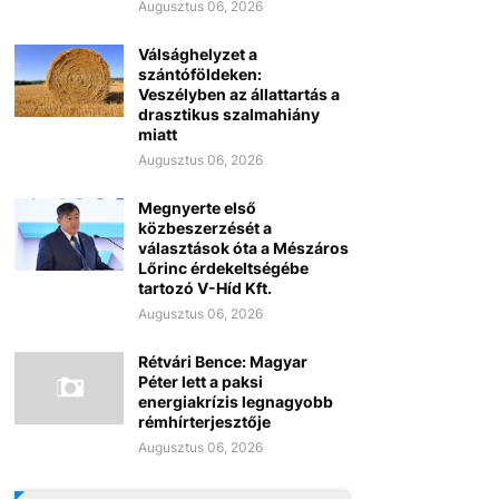
Augusztus 06, 2026
Válsághelyzet a
szántóföldeken:
Veszélyben az állattartás a
drasztikus szalmahiány
miatt
Augusztus 06, 2026
Megnyerte első
közbeszerzését a
választások óta a Mészáros
Lőrinc érdekeltségébe
tartozó V-Híd Kft.
Augusztus 06, 2026
Rétvári Bence: Magyar
Péter lett a paksi
energiakrízis legnagyobb
rémhírterjesztője
Augusztus 06, 2026