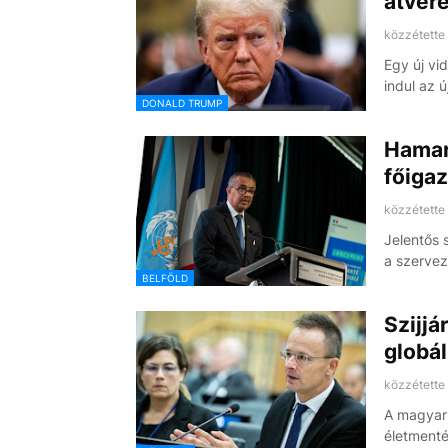
átveré
közzétette
Egy új vi
indul az 
DONALD TRUMP
Hamar
főigaz
közzétette
Jelentős 
a szerve
BELFÖLD
Szijjá
globá
közzétette
A magyar 
életment