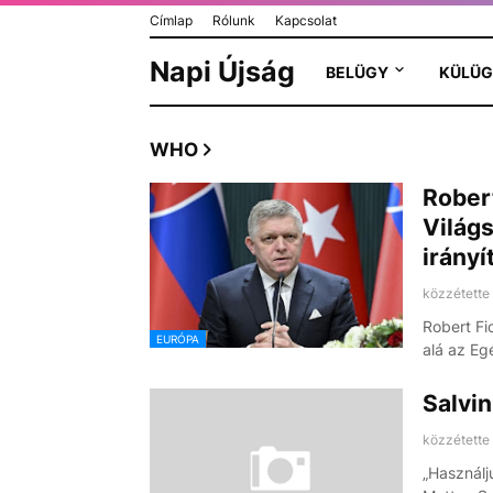
Címlap
Rólunk
Kapcsolat
Napi Újság
BELÜGY
KÜLÜG
WHO
Robert
Világ
irányí
közzétette
Robert Fi
EURÓPA
alá az Eg
Salvi
közzétette
„Használj