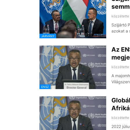
semmi
közzétette
Szijjártó
azokat a 
JÁRVÁNY
Az ENS
megje
közzétette
A majomhi
Világszer
ENSZ
Globál
Afrik
közzétette
2022 júli