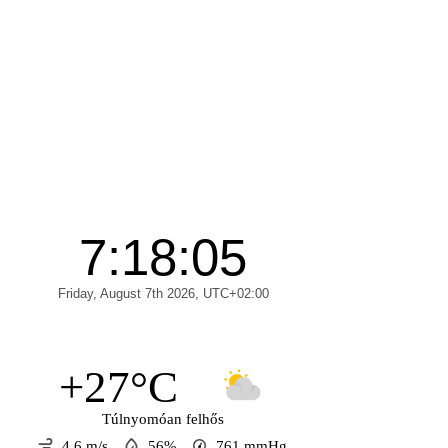
+27°C
Túlnyomóan felhős
4.6 m/s
56%
761
mmHg