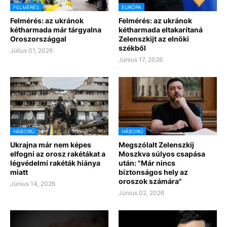
FELMÉRÉS
EURÓPA
Felmérés: az ukránok
Felmérés: az ukránok
kétharmada már tárgyalna
kétharmada eltakarítaná
Oroszországgal
Zelenszkijt az elnöki
székből
Július 01, 2026
Június 17, 2026
HÁBORÚ
HÁBORÚ
Ukrajna már nem képes
Megszólalt Zelenszkij
elfogni az orosz rakétákat a
Moszkva súlyos csapása
légvédelmi rakéták hiánya
után: "Már nincs
miatt
biztonságos hely az
oroszok számára"
Június 14, 2026
Június 02, 2026