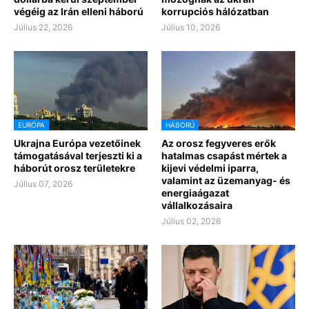
végéig az Irán elleni háború
korrupciós hálózatban
Július 22, 2026
Július 10, 2026
EURÓPA
HÁBORÚ
Ukrajna Európa vezetőinek
Az orosz fegyveres erők
támogatásával terjeszti ki a
hatalmas csapást mértek a
háborút orosz területekre
kijevi védelmi iparra,
valamint az üzemanyag- és
Július 07, 2026
energiaágazat
vállalkozásaira
Július 02, 2026