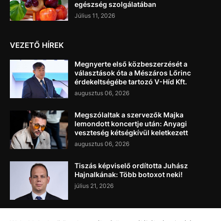
egészség szolgálatában
Július 11, 2026
VEZETŐ HÍREK
Megnyerte első közbeszerzését a
választások óta a Mészáros Lőrinc
érdekeltségébe tartozó V-Híd Kft.
augusztus 06, 2026
Megszólaltak a szervezők Majka
lemondott koncertje után: Anyagi
veszteség kétségkívül keletkezett
augusztus 06, 2026
Tiszás képviselő ordította Juhász
Hajnalkának: Több botoxot neki!
július 21, 2026