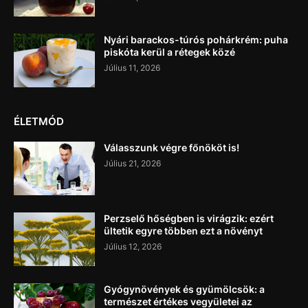
Nyári barackos-túrós pohárkrém: puha
piskóta kerül a rétegek közé
Július 11, 2026
ÉLETMÓD
Válasszunk végre főnököt is!
Július 21, 2026
Perzselő hőségben is virágzik: ezért
ültetik egyre többen ezt a növényt
Július 12, 2026
Gyógynövények és gyümölcsök: a
természet értékes vegyületei az