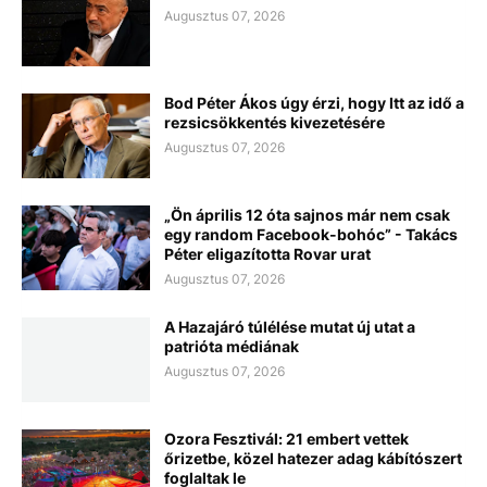
Augusztus 07, 2026
Bod Péter Ákos úgy érzi, hogy Itt az idő a
rezsicsökkentés kivezetésére
Augusztus 07, 2026
„Ön április 12 óta sajnos már nem csak
egy random Facebook-bohóc” - Takács
Péter eligazította Rovar urat
Augusztus 07, 2026
A Hazajáró túlélése mutat új utat a
patrióta médiának
Augusztus 07, 2026
Ozora Fesztivál: 21 embert vettek
őrizetbe, közel hatezer adag kábítószert
foglaltak le