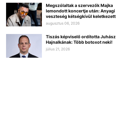
Megszólaltak a szervezők Majka
lemondott koncertje után: Anyagi
veszteség kétségkívül keletkezett
augusztus 06, 2026
Tiszás képviselő ordította Juhász
Hajnalkának: Több botoxot neki!
július 21, 2026