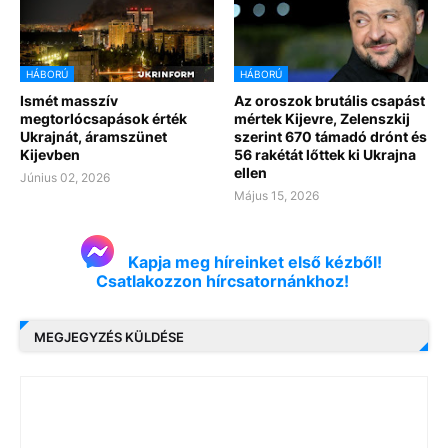
HÁBORÚ
HÁBORÚ
Ismét masszív
Az oroszok brutális csapást
megtorlócsapások érték
mértek Kijevre, Zelenszkij
Ukrajnát, áramszünet
szerint 670 támadó drónt és
Kijevben
56 rakétát lőttek ki Ukrajna
ellen
Június 02, 2026
Május 15, 2026
Kapja meg híreinket első kézből!
Csatlakozzon hírcsatornánkhoz!
MEGJEGYZÉS KÜLDÉSE