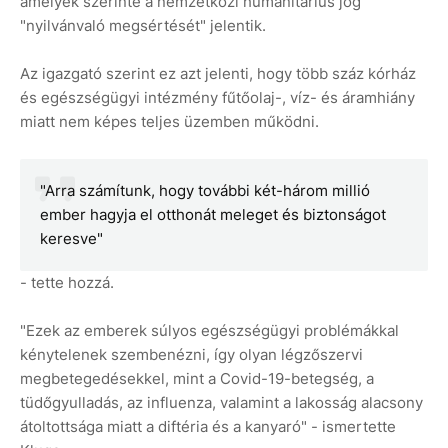
amelyek szerinte a nemzetközi humanitárius jog
"nyilvánvaló megsértését" jelentik.
Az igazgató szerint ez azt jelenti, hogy több száz kórház
és egészségügyi intézmény fűtőolaj-, víz- és áramhiány
miatt nem képes teljes üzemben működni.
"Arra számítunk, hogy további két-három millió
ember hagyja el otthonát meleget és biztonságot
keresve"
- tette hozzá.
"Ezek az emberek súlyos egészségügyi problémákkal
kénytelenek szembenézni, így olyan légzőszervi
megbetegedésekkel, mint a Covid-19-betegség, a
tüdőgyulladás, az influenza, valamint a lakosság alacsony
átoltottsága miatt a diftéria és a kanyaró" - ismertette