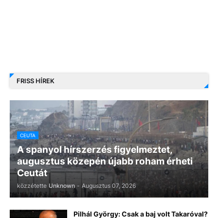
FRISS HÍREK
CEUTA
A spanyol hírszerzés figyelmeztet,
augusztus közepén újabb roham érheti
Ceutát
közzétette
Unknown
-
Augusztus 07, 2026
Pilhál György: Csak a baj volt Takaróval?