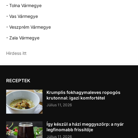
- Tolna Vármegye
- Vas Vármegye
- Veszprém Vármegye
- Zala Vármegye
Hirdess itt
RECEPTEK
Krumplis fokhagymaleves ropogós
krutonnal: igazi komfortétel
Július 11, 2026
Így készül a házi meggyszörp: a nyár
legfinomabb frissítője
Július 11, 2026