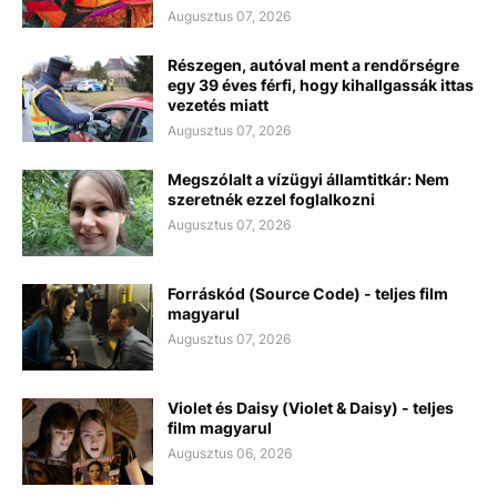
Augusztus 07, 2026
Részegen, autóval ment a rendőrségre
egy 39 éves férfi, hogy kihallgassák ittas
vezetés miatt
Augusztus 07, 2026
Megszólalt a vízügyi államtitkár: Nem
szeretnék ezzel foglalkozni
Augusztus 07, 2026
Forráskód (Source Code) - teljes film
magyarul
Augusztus 07, 2026
Violet és Daisy (Violet & Daisy) - teljes
film magyarul
Augusztus 06, 2026