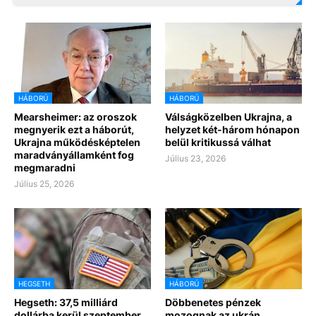
HÁBORÚ
HÁBORÚ
Mearsheimer: az oroszok
Válságközelben Ukrajna, a
megnyerik ezt a háborút,
helyzet két-három hónapon
Ukrajna működésképtelen
belül kritikussá válhat
maradványállamként fog
Július 23, 2026
megmaradni
Július 25, 2026
HEGSETH
HÁBORÚ
Hegseth: 37,5 milliárd
Döbbenetes pénzek
dollárba kerül szeptember
mozognak az ukrán