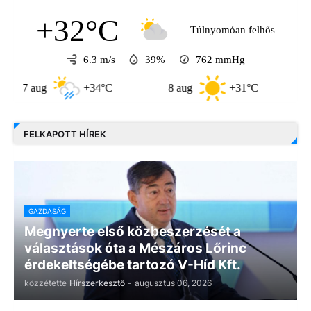
+32°C
Túlnyomóan felhős
6.3 m/s
39%
762
mmHg
aug
+34°C
8 aug
+31°C
9 aug
FELKAPOTT HÍREK
GAZDASÁG
Megnyerte első közbeszerzését a
választások óta a Mészáros Lőrinc
érdekeltségébe tartozó V-Híd Kft.
közzétette
Hírszerkesztő
-
augusztus 06, 2026