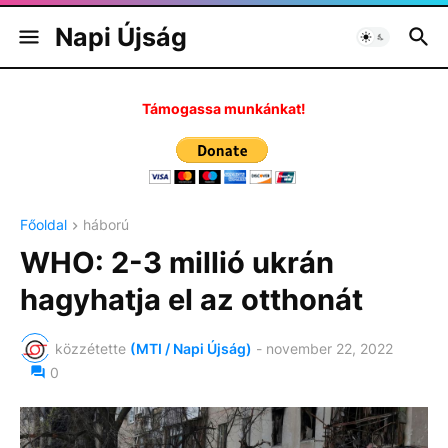
Napi Újság
Támogassa munkánkat!
Főoldal
háború
WHO: 2-3 millió ukrán
hagyhatja el az otthonát
közzétette
(MTI / Napi Újság)
-
november 22, 2022
0