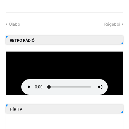
Újabb
Régebbi
RETRO RÁDIÓ
HÍR TV