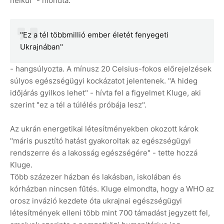
nélkül" - mondta.
"Ez a tél többmillió ember életét fenyegeti
Ukrajnában"
- hangsúlyozta. A mínusz 20 Celsius-fokos előrejelzések
súlyos egészségügyi kockázatot jelentenek. "A hideg
időjárás gyilkos lehet" - hívta fel a figyelmet Kluge, aki
szerint "ez a tél a túlélés próbája lesz".
Az ukrán energetikai létesítményekben okozott károk
"máris pusztító hatást gyakoroltak az egészségügyi
rendszerre és a lakosság egészségére" - tette hozzá
Kluge.
Több százezer házban és lakásban, iskolában és
kórházban nincsen fűtés. Kluge elmondta, hogy a WHO az
orosz invázió kezdete óta ukrajnai egészségügyi
létesítmények elleni több mint 700 támadást jegyzett fel,