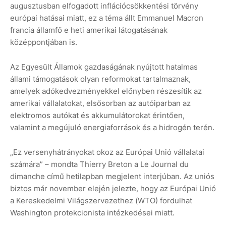
augusztusban elfogadott inflációcsökkentési törvény
európai hatásai miatt, ez a téma állt Emmanuel Macron
francia államfő e heti amerikai látogatásának
középpontjában is.
Az Egyesült Államok gazdaságának nyújtott hatalmas
állami támogatások olyan reformokat tartalmaznak,
amelyek adókedvezményekkel előnyben részesítik az
amerikai vállalatokat, elsősorban az autóiparban az
elektromos autókat és akkumulátorokat érintően,
valamint a megújuló energiaforrások és a hidrogén terén.
„Ez versenyhátrányokat okoz az Európai Unió vállalatai
számára” – mondta Thierry Breton a Le Journal du
dimanche című hetilapban megjelent interjúban. Az uniós
biztos már november elején jelezte, hogy az Európai Unió
a Kereskedelmi Világszervezethez (WTO) fordulhat
Washington protekcionista intézkedései miatt.