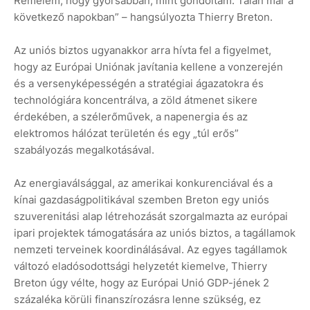
Remélem, hogy gyorsabban, mint gondoltam. Talán már a
következő napokban” – hangsúlyozta Thierry Breton.
Az uniós biztos ugyanakkor arra hívta fel a figyelmet,
hogy az Európai Uniónak javítania kellene a vonzerején
és a versenyképességén a stratégiai ágazatokra és
technológiára koncentrálva, a zöld átmenet sikere
érdekében, a szélerőművek, a napenergia és az
elektromos hálózat területén és egy „túl erős”
szabályozás megalkotásával.
Az energiaválsággal, az amerikai konkurenciával és a
kínai gazdaságpolitikával szemben Breton egy uniós
szuverenitási alap létrehozását szorgalmazta az európai
ipari projektek támogatására az uniós biztos, a tagállamok
nemzeti terveinek koordinálásával. Az egyes tagállamok
változó eladósodottsági helyzetét kiemelve, Thierry
Breton úgy vélte, hogy az Európai Unió GDP-jének 2
százaléka körüli finanszírozásra lenne szükség, ez