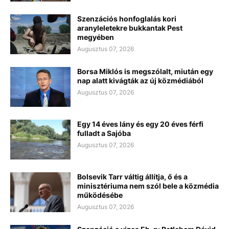
Szenzációs honfoglalás kori
aranyleletekre bukkantak Pest
megyében
Augusztus 07, 2026
Borsa Miklós is megszólalt, miután egy
nap alatt kivágták az új közmédiából
Augusztus 07, 2026
Egy 14 éves lány és egy 20 éves férfi
fulladt a Sajóba
Augusztus 07, 2026
Bolsevik Tarr váltig állítja, ő és a
minisztériuma nem szól bele a közmédia
működésébe
Augusztus 07, 2026