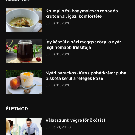
Krumplis fokhagymaleves ropogós
krutonnal: igazi komfortétel
Július 11, 2026
Így készül a házi meggyszörp: a nyár
legfinomabb frissítője
Július 11, 2026
Nyári barackos-túrós pohárkrém: puha
piskóta kerül a rétegek közé
Július 11, 2026
ÉLETMÓD
Válasszunk végre főnököt is!
Július 21, 2026