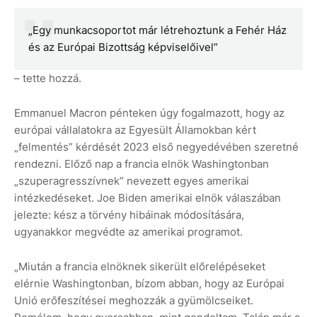
„Egy munkacsoportot már létrehoztunk a Fehér Ház
és az Európai Bizottság képviselőivel”
– tette hozzá.
Emmanuel Macron pénteken úgy fogalmazott, hogy az
európai vállalatokra az Egyesült Államokban kért
„felmentés” kérdését 2023 első negyedévében szeretné
rendezni. Előző nap a francia elnök Washingtonban
„szuperagresszívnek” nevezett egyes amerikai
intézkedéseket. Joe Biden amerikai elnök válaszában
jelezte: kész a törvény hibáinak módosítására,
ugyanakkor megvédte az amerikai programot.
„Miután a francia elnöknek sikerült előrelépéseket
elérnie Washingtonban, bízom abban, hogy az Európai
Unió erőfeszítései meghozzák a gyümölcseiket.