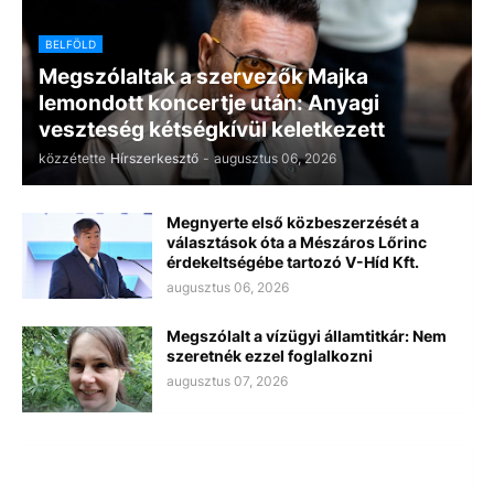
BELFÖLD
Megszólaltak a szervezők Majka
lemondott koncertje után: Anyagi
veszteség kétségkívül keletkezett
közzétette
Hírszerkesztő
-
augusztus 06, 2026
Megnyerte első közbeszerzését a
választások óta a Mészáros Lőrinc
érdekeltségébe tartozó V-Híd Kft.
augusztus 06, 2026
Megszólalt a vízügyi államtitkár: Nem
szeretnék ezzel foglalkozni
augusztus 07, 2026