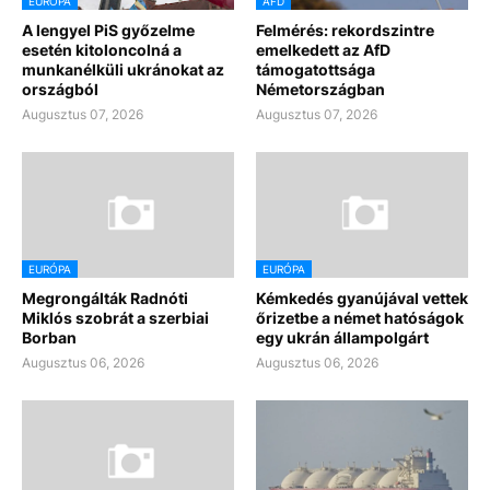
EURÓPA
AFD
A lengyel PiS győzelme
Felmérés: rekordszintre
esetén kitoloncolná a
emelkedett az AfD
munkanélküli ukránokat az
támogatottsága
országból
Németországban
Augusztus 07, 2026
Augusztus 07, 2026
EURÓPA
EURÓPA
Megrongálták Radnóti
Kémkedés gyanújával vettek
Miklós szobrát a szerbiai
őrizetbe a német hatóságok
Borban
egy ukrán állampolgárt
Augusztus 06, 2026
Augusztus 06, 2026