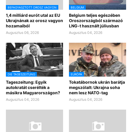
BEFAGYASZTOTT OROSZ VAGYON
BELGIUM
1,4 milliárd eurót utal az EU
Belgium teljes egészében
Ukrajnának az orosz vagyon
Oroszországból származó
hozamaiból
LNG-t használt júliusban
Augusztus 06, 2026
Augusztus 04, 2026
DIE TAGESZEITUNG
EURÓPA
Tageszeitung: Egyik
Tokatábornok ukrán barátja
autokratát cserélték a
megszólalt: Ukrajna soha
másikra Magyarországon?
nem lesz NATO-tag
Augusztus 04, 2026
Augusztus 04, 2026