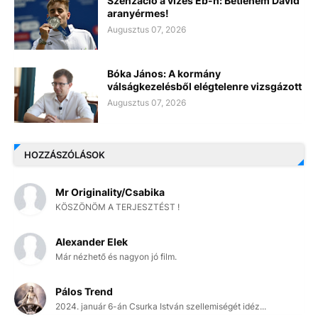
Szenzáció a vizes Eb-n: Betlehem Dávid
aranyérmes!
Augusztus 07, 2026
Bóka János: A kormány
válságkezelésből elégtelenre vizsgázott
Augusztus 07, 2026
HOZZÁSZÓLÁSOK
Mr Originality/Csabika
KÖSZÖNÖM A TERJESZTÉST !
Alexander Elek
Már nézhető és nagyon jó film.
Pálos Trend
2024. január 6-án Csurka István szellemiségét idéz...