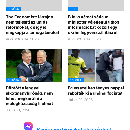
EURÓPA
BILD
The Economist: Ukrajna
Bild: a német védelmi
nem teljesíti az uniós
miniszter véletlenül titkos
reformokat, de így is
információkat közölt egy
megkapja a támogatásokat
ukrán fegyverszállításról
Augusztus 04, 2026
Augusztus 04, 2026
EURÓPA
BELGIUM
Döntött a lengyel
Brüssszelben fényes nappal
alkotmánybíróság, nem
rabolták ki a ghánai focistát
lehet megkerülni a
Július 29, 2026
melegházasság tilalmát
Július 31, 2026
Kapja meg híreinket első kézből!