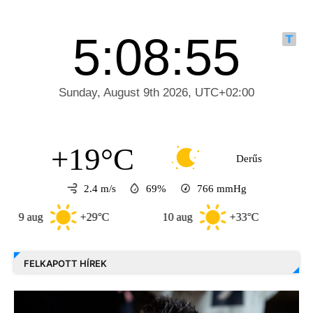
+19°C
Derűs
2.4 m/s
69%
766
mmHg
aug
+29°C
10 aug
+33°C
11 aug
FELKAPOTT HÍREK