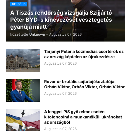
BELFÖLD
A Tiszás rendőrség vizsgálja Szijjártó
Péter BYD-s kinevezését vesztegetés
gyanúja miatt
közzétette
Unknown
-
Augusztus 07, 2026
Tarjányi Péter a közmédiás csörtéről: ez
az ország képtelen az újrakezdésre
Augusztus 07, 2026
Rovar úr brutális sajtótájékoztatója:
Orbán Viktor, Orbán Viktor, Orbán Viktor
Augusztus 07, 2026
A lengyel PiS győzelme esetén
kitoloncolná a munkanélküli ukránokat
az országból
Augusztus 07, 2026