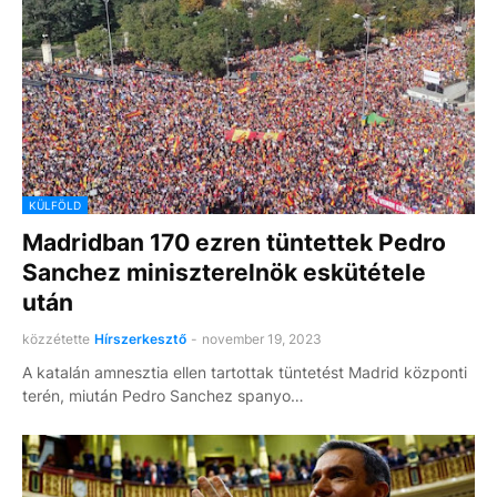
KÜLFÖLD
Madridban 170 ezren tüntettek Pedro
Sanchez miniszterelnök eskütétele
után
közzétette
Hírszerkesztő
-
november 19, 2023
A katalán amnesztia ellen tartottak tüntetést Madrid központi
terén, miután Pedro Sanchez spanyo…