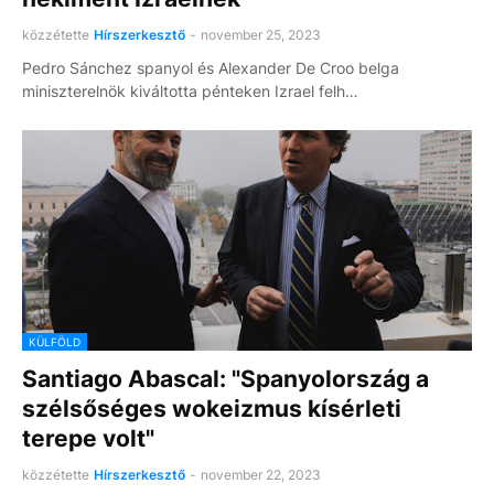
közzétette
Hírszerkesztő
-
november 25, 2023
Pedro Sánchez spanyol és Alexander De Croo belga
miniszterelnök kiváltotta pénteken Izrael felh…
KÜLFÖLD
Santiago Abascal: "Spanyolország a
szélsőséges wokeizmus kísérleti
terepe volt"
közzétette
Hírszerkesztő
-
november 22, 2023