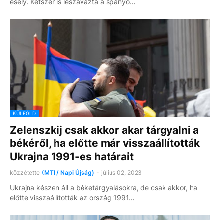
esély. Kétszer is leszavazta a spanyo…
KÜLFÖLD
Zelenszkij csak akkor akar tárgyalni a
békéről, ha előtte már visszaállították
Ukrajna 1991-es határait
közzétette
(MTI / Napi Újság)
-
július 02, 2023
Ukrajna készen áll a béketárgyalásokra, de csak akkor, ha
előtte visszaállították az ország 1991…