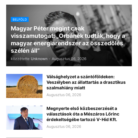
BELFÖLD
Magyar Péter megint csak
visszamutogat: „Orbánék tudták, hogy a
magyar energiarendszer az összedőlés
szélén áll”
közzétette
Unknown
-
Augusztus 06, 2026
Válsághelyzet a szántóföldeken:
Veszélyben az állattartás a drasztikus
szalmahiány miatt
Augusztus 06, 2026
Megnyerte első közbeszerzését a
választások óta a Mészáros Lőrinc
érdekeltségébe tartozó V-Híd Kft.
Augusztus 06, 2026