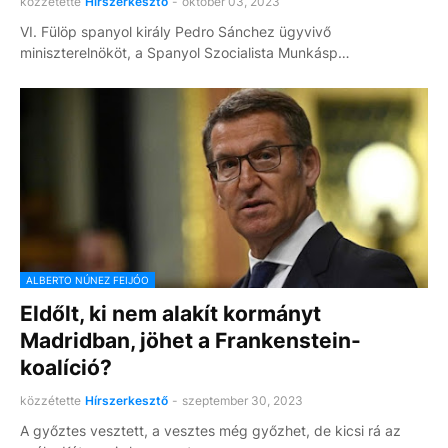
közzétette
Hírszerkesztő
-
október 03, 2023
VI. Fülöp spanyol király Pedro Sánchez ügyvivő
miniszterelnököt, a Spanyol Szocialista Munkásp…
ALBERTO NÚNEZ FEIJÓO
Eldőlt, ki nem alakít kormányt
Madridban, jöhet a Frankenstein-
koalíció?
közzétette
Hírszerkesztő
-
szeptember 30, 2023
A győztes vesztett, a vesztes még győzhet, de kicsi rá az