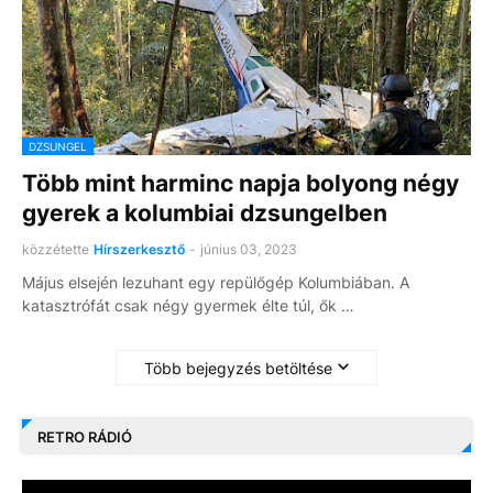
DZSUNGEL
Több mint harminc napja bolyong négy
gyerek a kolumbiai dzsungelben
közzétette
Hírszerkesztő
-
június 03, 2023
Május elsején lezuhant egy repülőgép Kolumbiában. A
katasztrófát csak négy gyermek élte túl, ők …
Több bejegyzés betöltése
RETRO RÁDIÓ