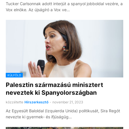
Tucker Carlsonnak adott interjút a spanyol jobboldal vezére, a
Vox elnöke. Az újságíró a Vox ve…
KÜLFÖLD
Palesztin származású minisztert
neveztek ki Spanyolországban
közzétette
Hírszerkesztő
-
november 21, 2023
Az Egyesült Baloldal (Izquierda Unida) politikusát, Sira Regót
nevezte ki gyermek- és ifjúságüg…