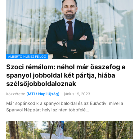
ALBERTO NÚÑEZ FEIJÓO
Szoci rémálom: néhol már összefog a
spanyol jobboldal két pártja, hiába
szélsőjobboldaloznak
közzétette
(MTI / Napi Újság)
-
június 19, 2023
Már sopánkodik a spanyol baloldal és az EurActiv, mivel a
Spanyol Néppárt helyi szinten többfelé…