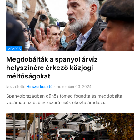
ÁRADÁS
Megdobálták a spanyol árvíz
helyszínére érkező közjogi
méltóságokat
közzétette
Hírszerkesztő
-
november 03, 2024
Spanyolországban dühös tömeg fogadta és megdobálta
vasárnap az özönvízszerű esők okozta áradáso…