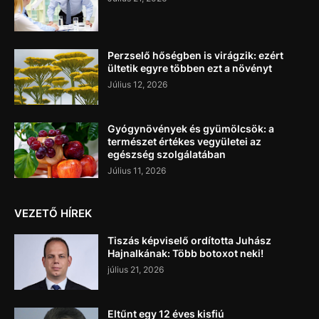
Perzselő hőségben is virágzik: ezért
ültetik egyre többen ezt a növényt
Július 12, 2026
Gyógynövények és gyümölcsök: a
természet értékes vegyületei az
egészség szolgálatában
Július 11, 2026
VEZETŐ HÍREK
Tiszás képviselő ordította Juhász
Hajnalkának: Több botoxot neki!
július 21, 2026
Eltűnt egy 12 éves kisfiú