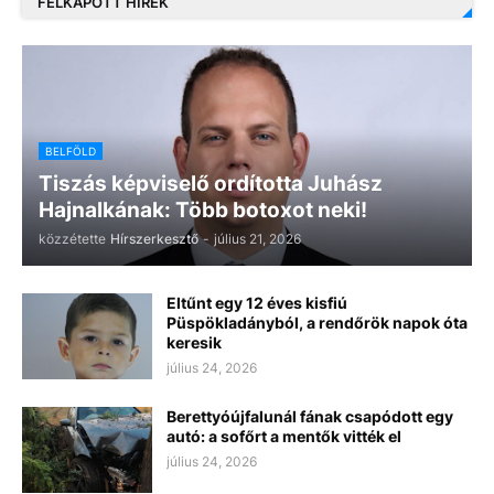
FELKAPOTT HÍREK
BELFÖLD
Tiszás képviselő ordította Juhász
Hajnalkának: Több botoxot neki!
közzétette
Hírszerkesztő
-
július 21, 2026
Eltűnt egy 12 éves kisfiú
Püspökladányból, a rendőrök napok óta
keresik
július 24, 2026
Berettyóújfalunál fának csapódott egy
autó: a sofőrt a mentők vitték el
július 24, 2026