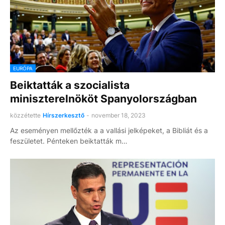
EURÓPA
Beiktatták a szocialista
miniszterelnököt Spanyolországban
közzétette
Hírszerkesztő
-
november 18, 2023
Az eseményen mellőzték a a vallási jelképeket, a Bibliát és a
feszületet. Pénteken beiktatták m…