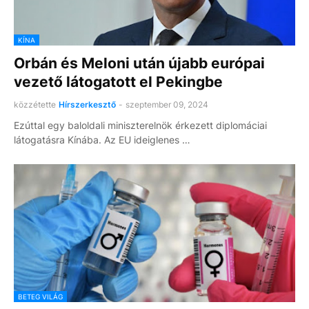
KÍNA
Orbán és Meloni után újabb európai
vezető látogatott el Pekingbe
közzétette
Hírszerkesztő
-
szeptember 09, 2024
Ezúttal egy baloldali miniszterelnök érkezett diplomáciai
látogatásra Kínába. Az EU ideiglenes …
BETEG VILÁG