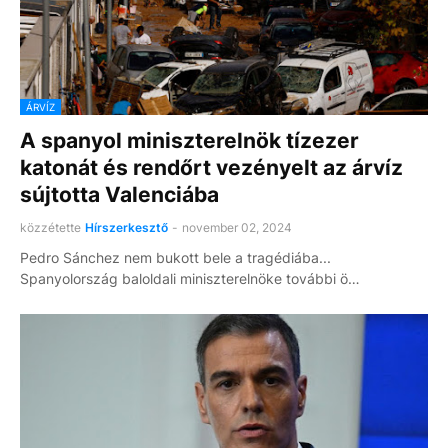
ÁRVÍZ
A spanyol miniszterelnök tízezer
katonát és rendőrt vezényelt az árvíz
sújtotta Valenciába
közzétette
Hírszerkesztő
-
november 02, 2024
Pedro Sánchez nem bukott bele a tragédiába...
Spanyolország baloldali miniszterelnöke további ö…