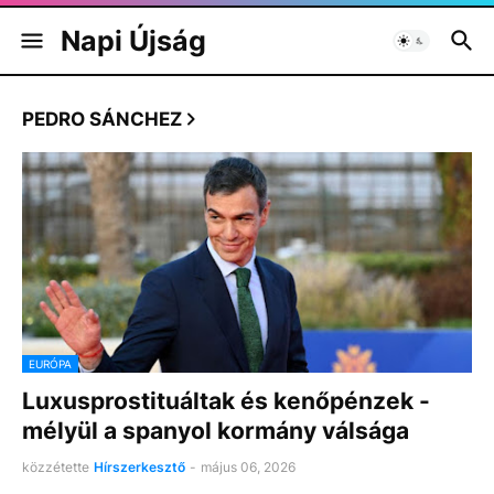
Napi Újság
PEDRO SÁNCHEZ
EURÓPA
Luxusprostituáltak és kenőpénzek -
mélyül a spanyol kormány válsága
közzétette
Hírszerkesztő
-
május 06, 2026