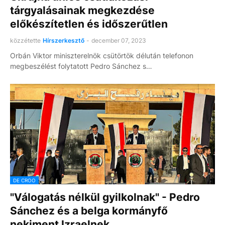
tárgyalásainak megkezdése
előkészítetlen és időszerűtlen
közzétette
Hírszerkesztő
-
december 07, 2023
Orbán Viktor miniszterelnök csütörtök délután telefonon
megbeszélést folytatott Pedro Sánchez s…
DE CROO
"Válogatás nélkül gyilkolnak" - Pedro
Sánchez és a belga kormányfő
nekiment Izraelnek