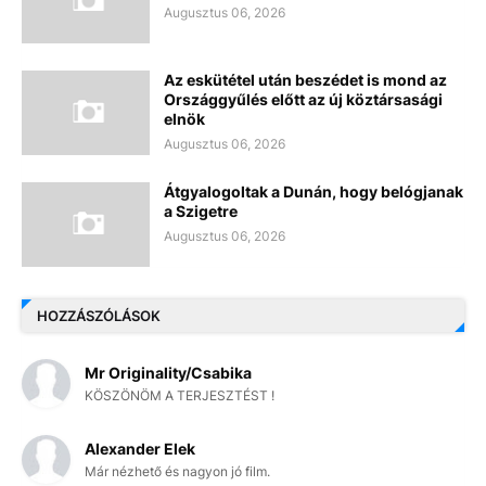
Augusztus 06, 2026
Az eskütétel után beszédet is mond az
Országgyűlés előtt az új köztársasági
elnök
Augusztus 06, 2026
Átgyalogoltak a Dunán, hogy belógjanak
a Szigetre
Augusztus 06, 2026
HOZZÁSZÓLÁSOK
Mr Originality/Csabika
KÖSZÖNÖM A TERJESZTÉST !
Alexander Elek
Már nézhető és nagyon jó film.