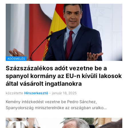
ADÓEMELÉS
Százszázalékos adót vezetne be a
spanyol kormány az EU-n kívüli lakosok
által vásárolt ingatlanokra
közzétette
Hírszerkesztő
-
január 18, 2025
Kemény intézkedést vezetne be Pedro Sánchez,
Spanyolország miniszterelnöke az országban uralko…