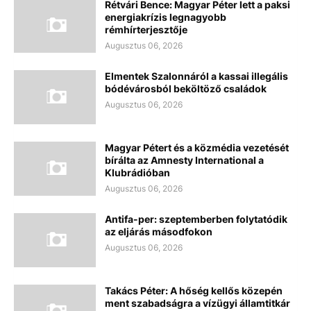
Rétvári Bence: Magyar Péter lett a paksi
energiakrízis legnagyobb
rémhírterjesztője
Augusztus 06, 2026
Elmentek Szalonnáról a kassai illegális
bódévárosból beköltöző családok
Augusztus 06, 2026
Magyar Pétert és a közmédia vezetését
bírálta az Amnesty International a
Klubrádióban
Augusztus 06, 2026
Antifa-per: szeptemberben folytatódik
az eljárás másodfokon
Augusztus 06, 2026
Takács Péter: A hőség kellős közepén
ment szabadságra a vízügyi államtitkár