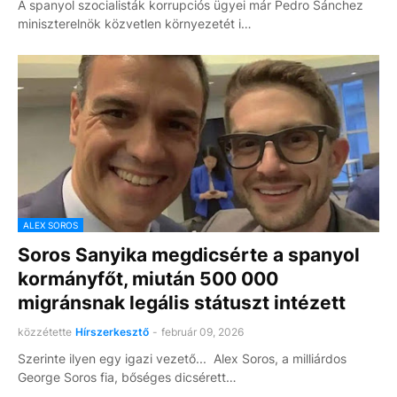
A spanyol szocialisták korrupciós ügyei már Pedro Sánchez
miniszterelnök közvetlen környezetét i…
ALEX SOROS
Soros Sanyika megdicsérte a spanyol
kormányfőt, miután 500 000
migránsnak legális státuszt intézett
közzétette
Hírszerkesztő
-
február 09, 2026
Szerinte ilyen egy igazi vezető... Alex Soros, a milliárdos
George Soros fia, bőséges dicsérett…