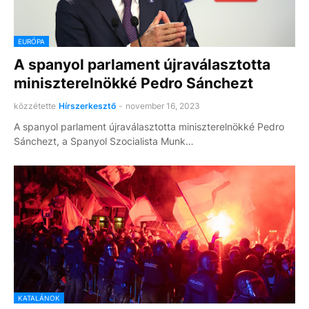
EURÓPA
A spanyol parlament újraválasztotta
miniszterelnökké Pedro Sánchezt
közzétette
Hírszerkesztő
-
november 16, 2023
A spanyol parlament újraválasztotta miniszterelnökké Pedro
Sánchezt, a Spanyol Szocialista Munk…
KATALÁNOK