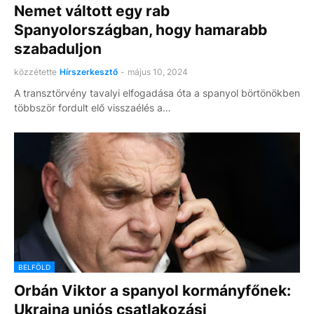
Nemet váltott egy rab
Spanyolországban, hogy hamarabb
szabaduljon
közzétette
Hírszerkesztő
-
május 10, 2024
A transztörvény tavalyi elfogadása óta a spanyol börtönökben
többször fordult elő visszaélés a…
BELFÖLD
Orbán Viktor a spanyol kormányfőnek:
Ukrajna uniós csatlakozási