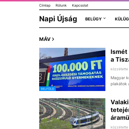
Címlap
Rólunk
Kapcsolat
Napi Újság
BELÜGY
KÜLÜG
MÁV
Ismét 
a Tis
közzétette
Magyar k
plakátok 
BELFÖLD
Valaki
tetejé
áramü
közzétette