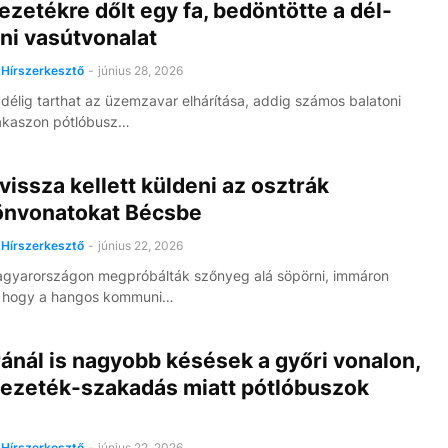
ezetékre dőlt egy fa, bedöntötte a dél-
ni vasútvonalat
Hírszerkesztő
-
június 28, 2026
délig tarthat az üzemzavar elhárítása, addig számos balatoni
zakaszon pótlóbusz…
vissza kellett küldeni az osztrák
önvonatokat Bécsbe
Hírszerkesztő
-
június 22, 2026
gyarországon megpróbálták szőnyeg alá söpörni, immáron
s, hogy a hangos kommuni…
ánál is nagyobb késések a győri vonalon,
vezeték-szakadás miatt pótlóbuszok
Hírszerkesztő
-
június 22, 2026