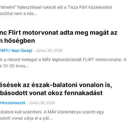
ténelmi” fejlesztéssel rukkolt elő a Tisza Párt közlekedési
ezúttal nem a kés…
nc Flirt motorvonat adta meg magát az
m hőségben
(MTI / Napi Újság)
-
június 30, 2026
k a rekord meleget a MÁV légkondicionált FLIRT motorvonatai. A
e 10-20 éves…
ésések az észak-balatoni vonalon is,
básodott vonat okoz fennakadást
Hírszerkesztő
-
június 28, 2026
késésre kell számítani. A MÁV közleménye szerint egy
dott vonat zárja el a pál…