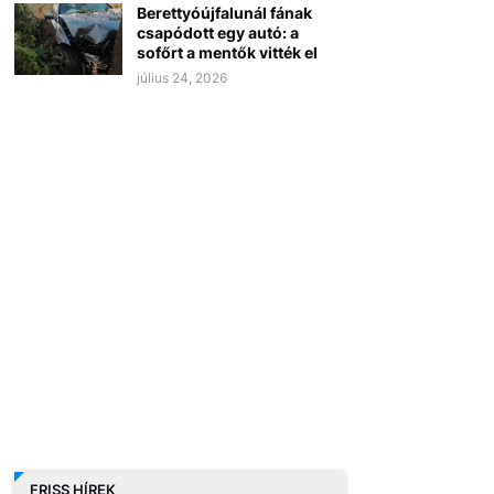
Berettyóújfalunál fának
csapódott egy autó: a
sofőrt a mentők vitték el
július 24, 2026
FRISS HÍREK