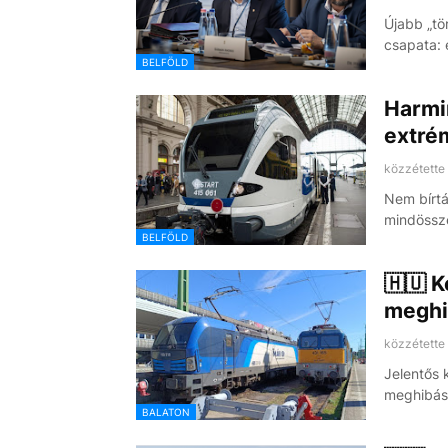
Újabb „tör
csapata: 
BELFÖLD
Harmi
extré
közzétette
Nem bírtá
mindössz
BELFÖLD
🇭🇺 K
meghi
közzétette
Jelentős 
meghibáso
BALATON