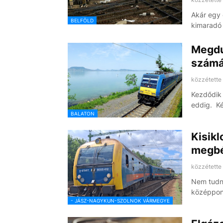
Akár egy 
BELFÖLD
kimaradó 
Megdu
számá
közzétette
Kezdődik 
eddig. K
BALATON
Kisikl
megbé
közzétette
Nem tudni 
középpon
- JÁSZ-NAGYKUN-SZOLNOK VÁRMEGYE