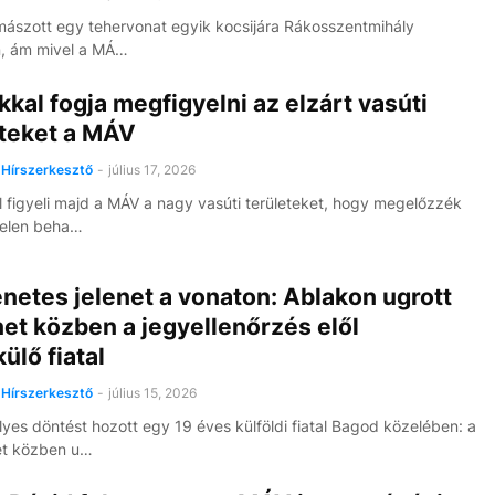
lmászott egy tehervonat egyik kocsijára Rákosszentmihály
n, ám mivel a MÁ…
kal fogja megfigyelni az elzárt vasúti
eteket a MÁV
Hírszerkesztő
-
július 17, 2026
 figyeli majd a MÁV a nagy vasúti területeket, hogy megelőzzék
ktelen beha…
etes jelenet a vonaton: Ablakon ugrott
et közben a jegyellenőrzés elől
lő fiatal
Hírszerkesztő
-
július 15, 2026
lyes döntést hozott egy 19 éves külföldi fiatal Bagod közelében: a
et közben u…