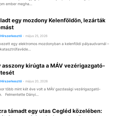
rom ember megha…
ladt egy mozdony Kelenföldön, lezárták
omást
Hírszerkesztő
-
május 25, 2026
kezett egy elektromos mozdonyban a kelenföldi pályaudvarnál –
 katasztrófavéde…
y asszony kirúgta a MÁV vezérigazgató-
ttesét
Hírszerkesztő
-
május 20, 2026
or több mint két éve volt a MÁV gazdasági vezérigazgató-
e. Felmentette Dányi…
zra támadt egy utas Cegléd közelében: