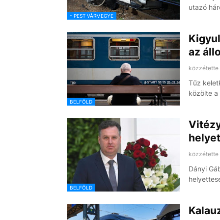
utazó há
- PEST VÁRMEGYE
Kigyul
az áll
közzétette
Tűz kelet
közölte a
BELFÖLD
Vitéz
helye
közzétette
Dányi Gáb
helyettes
BELFÖLD
Kalau