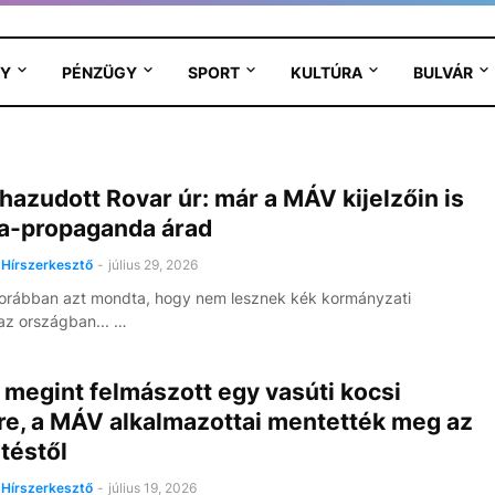
Y
PÉNZÜGY
SPORT
KULTÚRA
BULVÁR
hazudott Rovar úr: már a MÁV kijelzőin is
za-propaganda árad
Hírszerkesztő
-
július 29, 2026
orábban azt mondta, hogy nem lesznek kék kormányzati
az országban... …
 megint felmászott egy vasúti kocsi
re, a MÁV alkalmazottai mentették meg az
téstől
Hírszerkesztő
-
július 19, 2026