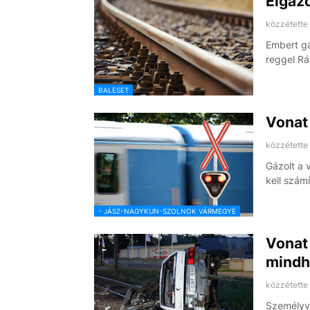
Elgáz
közzétette
Embert gá
reggel R
BALESET
Vonat 
közzétette
Gázolt a 
kell szám
- JÁSZ-NAGYKUN-SZOLNOK VÁRMEGYE
Vonat 
mindh
közzétette
Személyvo