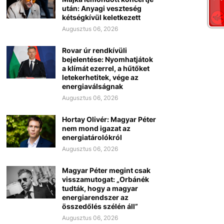
után: Anyagi veszteség
kétségkívül keletkezett
Augusztus 06, 2026
Rovar úr rendkívüli
bejelentése: Nyomhatjátok
a klímát ezerrel, a hűtőket
letekerhetitek, vége az
energiaválságnak
Augusztus 06, 2026
Hortay Olivér: Magyar Péter
nem mond igazat az
energiatárolókról
Augusztus 06, 2026
Magyar Péter megint csak
visszamutogat: „Orbánék
tudták, hogy a magyar
energiarendszer az
összedőlés szélén áll”
Augusztus 06, 2026