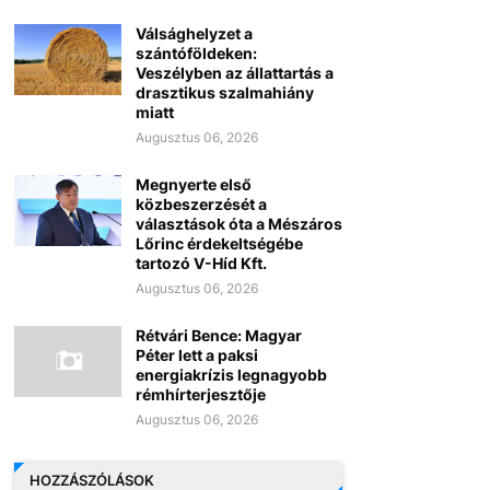
Válsághelyzet a
szántóföldeken:
Veszélyben az állattartás a
drasztikus szalmahiány
miatt
Augusztus 06, 2026
Megnyerte első
közbeszerzését a
választások óta a Mészáros
Lőrinc érdekeltségébe
tartozó V-Híd Kft.
Augusztus 06, 2026
Rétvári Bence: Magyar
Péter lett a paksi
energiakrízis legnagyobb
rémhírterjesztője
Augusztus 06, 2026
HOZZÁSZÓLÁSOK