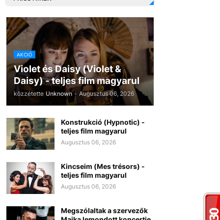
AKCIÓ
Violet és Daisy (Violet &
Daisy) - teljes film magyarul
közzétette
Unknown
-
Augusztus 06, 2026
Konstrukció (Hypnotic) -
teljes film magyarul
Augusztus 06, 2026
Kincseim (Mes trésors) -
teljes film magyarul
Augusztus 06, 2026
Megszólaltak a szervezők
Majka lemondott koncertje