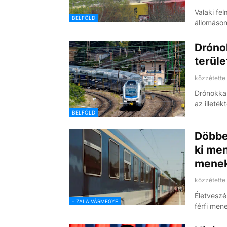
Valaki fe
BELFÖLD
állomáso
Drónok
terül
közzétette
Drónokkal
az illeté
BELFÖLD
Döbben
ki men
menekü
közzétette
Életveszé
- ZALA VÁRMEGYE
férfi men