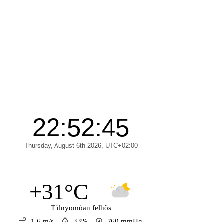
+31°C
Túlnyomóan felhős
1.6 m/s
33%
760
mmHg