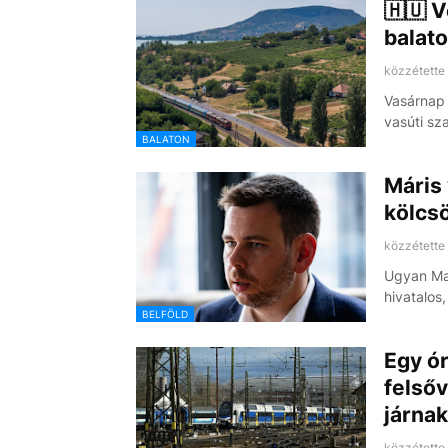
🇭🇺 V
balato
közzétette
Vasárnap 
vasúti s
BALATON
Máris 
kölcs
közzétette
Ugyan Ma
hivatalo
BELFÖLD
Egy ór
felső
járnak
közzétette