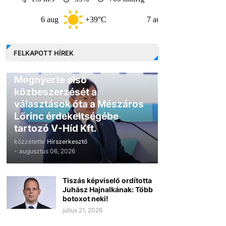
6 aug
+39°C
7 aug
+33°C
8
FELKAPOTT HÍREK
GAZDASÁG
Megnyerte első
közbeszerzését a
választások óta a Mészáros
Lőrinc érdekeltségébe
tartozó V-Híd Kft.
közzétette
Hírszerkesztő
-
augusztus 06, 2026
Tiszás képviselő ordította
Juhász Hajnalkának: Több
botoxot neki!
július 21, 2026