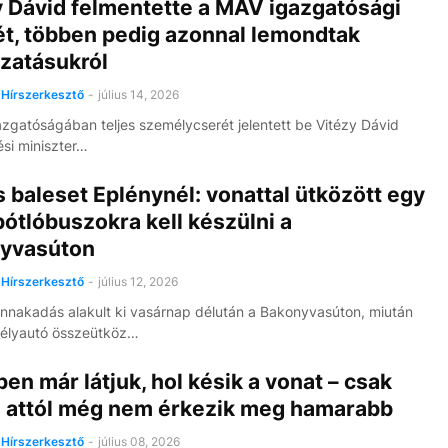
y Dávid felmentette a MÁV igazgatósági
ét, többen pedig azonnal lemondtak
zatásukról
Hírszerkesztő
-
július 14, 2026
zgatóságában teljes személycserét jelentett be Vitézy Dávid
si miniszter…
 baleset Eplénynél: vonattal ütközött egy
pótlóbuszokra kell készülni a
yvasúton
Hírszerkesztő
-
július 12, 2026
nnakadás alakult ki vasárnap délután a Bakonyvasúton, miután
élyautó összeütköz…
en már látjuk, hol késik a vonat – csak
 attól még nem érkezik meg hamarabb
Hírszerkesztő
-
július 08, 2026