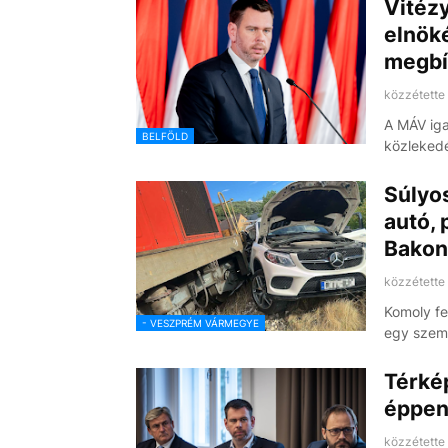
Vitéz
elnök
megbí
közzétette
A MÁV iga
BELFÖLD
közlekedé
Súlyos
autó, 
Bakon
közzétette
Komoly fe
- VESZPRÉM VÁRMEGYE
egy szem
Térkép
éppen
közzétette