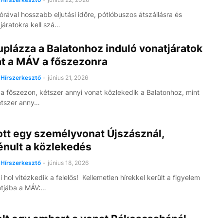
órával hosszabb eljutási időre, pótlóbuszos átszállásra és
járatokra kell szá…
plázza a Balatonhoz induló vonatjáratok
t a MÁV a főszezonra
Hírszerkesztő
-
június 21, 2026
a főszezon, kétszer annyi vonat közlekedik a Balatonhoz, mint
étszer anny…
ott egy személyvonat Újszásznál,
nult a közlekedés
Hírszerkesztő
-
június 18, 2026
hol vitézkedik a felelős! Kellemetlen hírekkel került a figyelem
tjába a MÁV:…