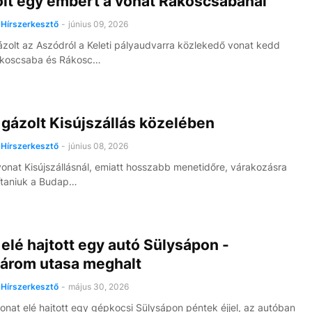
olt egy embert a vonat Rákoscsabánál
Hírszerkesztő
-
június 09, 2026
zolt az Aszódról a Keleti pályaudvarra közlekedő vonat kedd
ákoscsaba és Rákosc…
gázolt Kisújszállás közelében
Hírszerkesztő
-
június 08, 2026
vonat Kisújszállásnál, emiatt hosszabb menetidőre, várakozásra
ítaniuk a Budap…
elé hajtott egy autó Sülysápon -
árom utasa meghalt
Hírszerkesztő
-
május 30, 2026
nat elé hajtott egy gépkocsi Sülysápon péntek éjjel, az autóban