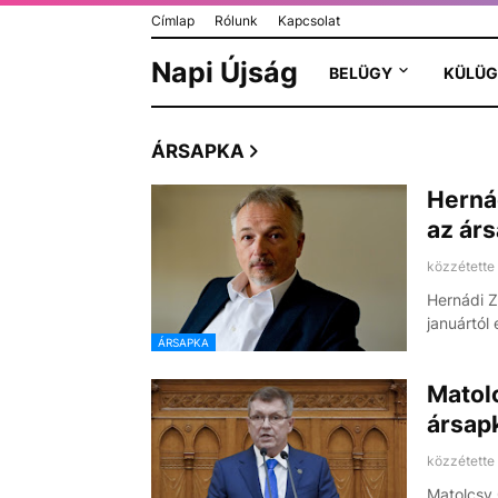
Címlap
Rólunk
Kapcsolat
Napi Újság
BELÜGY
KÜLÜG
ÁRSAPKA
Herná
az ár
közzétette
Hernádi Z
januártól
ÁRSAPKA
Matolc
ársap
közzétette
Matolcsy 