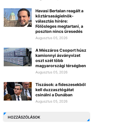
Havasi Bertalan reagált a
köztársaságielnök-
választás hírére:
Fölösleges megtartani, a
poszton nincs üresedés
Augusztus 05, 2026
A Mészáros Csoport húsz
kamionnyi ásványvizet
oszt szét több
magyarországi térségben
Augusztus 05, 2026
Tiszások: a fideszesekből
kell duzzasztógátat
csinálni a Dunában
Augusztus 05, 2026
HOZZÁSZÓLÁSOK