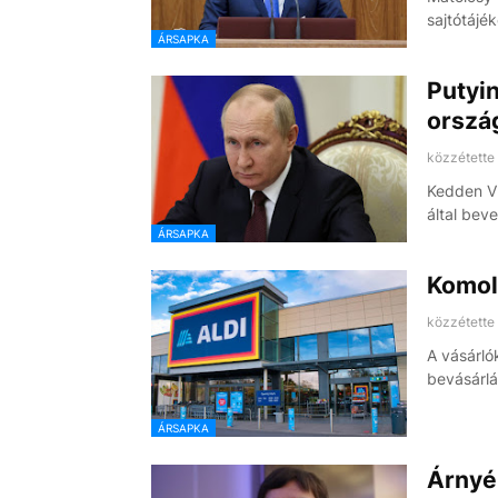
sajtótájé
ÁRSAPKA
Putyin
orszá
közzétette
Kedden Vl
által bev
ÁRSAPKA
Komoly
közzétette
A vásárló
bevásárlás
ÁRSAPKA
Árnyék