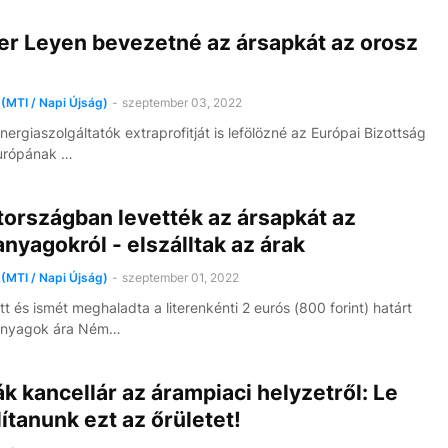
er Leyen bevezetné az ársapkát az orosz
(MTI / Napi Újság)
-
szeptember 03, 2022
nergiaszolgáltatók extraprofitját is lefölözné az Európai Bizottság
Európának …
országban levették az ársapkát az
yagokról - elszálltak az árak
(MTI / Napi Újság)
-
szeptember 01, 2022
t és ismét meghaladta a literenkénti 2 eurós (800 forint) határt
nyagok ára Ném…
k kancellár az árampiaci helyzetről: Le
llítanunk ezt az őrületet!