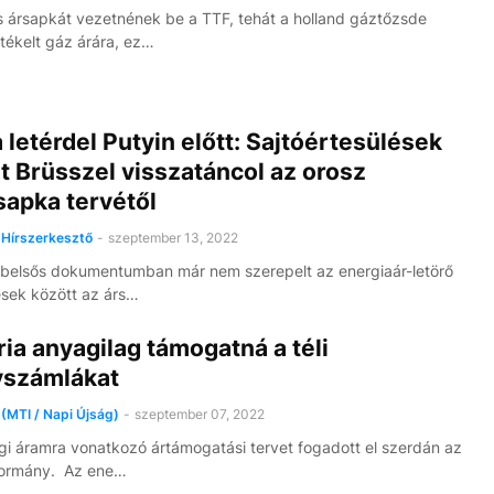
 ársapkát vezetnének be a TTF, tehát a holland gáztőzsde
rtékelt gáz árára, ez…
 letérdel Putyin előtt: Sajtóértesülések
t Brüsszel visszatáncol az orosz
sapka tervétől
Hírszerkesztő
-
szeptember 13, 2022
, belsős dokumentumban már nem szerepelt az energiaár-letörő
sek között az árs…
ia anyagilag támogatná a téli
yszámlákat
(MTI / Napi Újság)
-
szeptember 07, 2022
gi áramra vonatkozó ártámogatási tervet fogadott el szerdán az
kormány. Az ene…