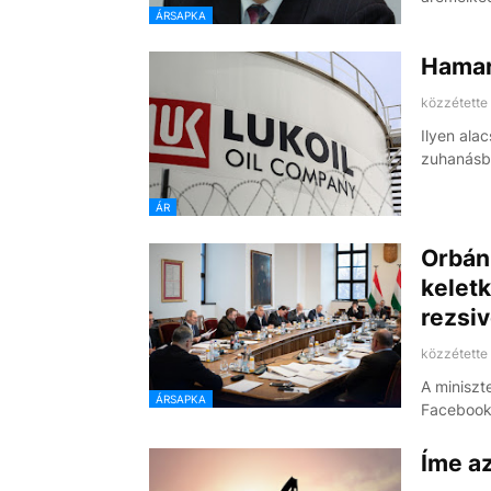
ÁRSAPKA
Hamar
közzétette
Ilyen ala
zuhanásba
ÁR
Orbán 
keletk
rezsiv
közzétette
A miniszt
ÁRSAPKA
Facebook-
Íme az