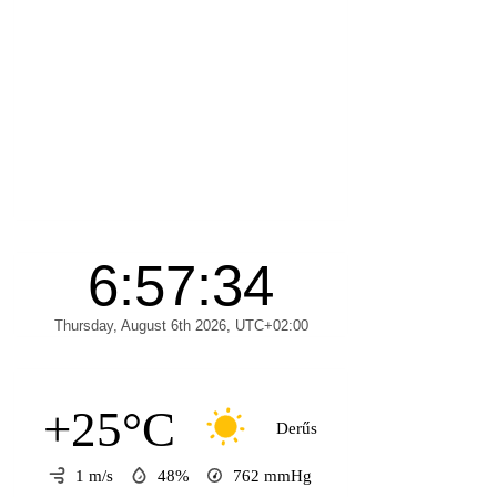
+25°C
Derűs
1 m/s
48%
762
mmHg