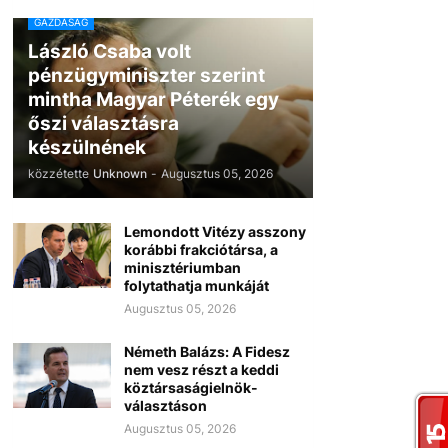
GAZDASÁG
László Csaba volt
pénzügyminiszter szerint
mintha Magyar Péterék egy
őszi választásra
készülnének
közzétette
Unknown
-
Augusztus 05, 2026
Lemondott Vitézy asszony
korábbi frakciótársa, a
minisztériumban
folytathatja munkáját
Augusztus 05, 2026
Németh Balázs: A Fidesz
nem vesz részt a keddi
köztársaságielnök-
választáson
Augusztus 05, 2026