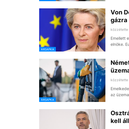
Von D
gázra
közzétette
Emellett e
elnöke. 
ÁRSAPKA
Német
üzeman
közzétette
Emelkedet
az üzema
ÁRSAPKA
Osztrá
kell á