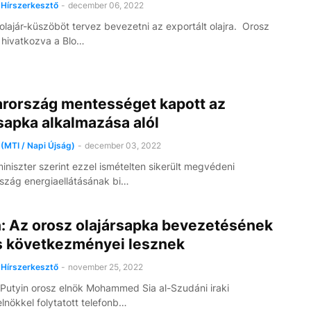
Hírszerkesztő
-
december 06, 2022
lajár-küszöböt tervez bevezetni az exportált olajra. Orosz
a hivatkozva a Blo…
rország mentességet kapott az
sapka alkalmazása alól
(MTI / Napi Újság)
-
december 03, 2022
iniszter szerint ezzel ismételten sikerült megvédeni
zág energiaellátásának bi…
n: Az orosz olajársapka bevezetésének
s következményei lesznek
Hírszerkesztő
-
november 25, 2022
 Putyin orosz elnök Mohammed Sia al-Szudáni iraki
elnökkel folytatott telefonb…