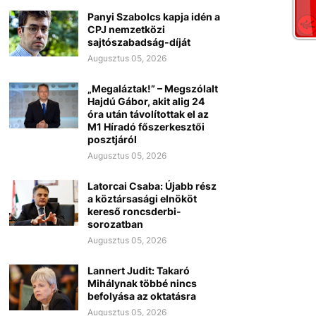
Panyi Szabolcs kapja idén a
CPJ nemzetközi
sajtószabadság-díját
Augusztus 05, 2026
„Megaláztak!” – Megszólalt
Hajdú Gábor, akit alig 24
óra után távolítottak el az
M1 Híradó főszerkesztői
posztjáról
Augusztus 05, 2026
Latorcai Csaba: Újabb rész
a köztársasági elnököt
kereső roncsderbi-
sorozatban
Augusztus 05, 2026
Lannert Judit: Takaró
Mihálynak többé nincs
befolyása az oktatásra
Augusztus 05, 2026