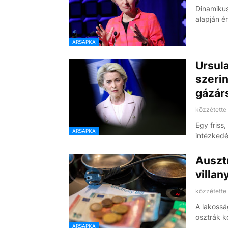
Dinamikus
alapján é
ÁRSAPKA
Ursula
szerin
gázár
közzétette
Egy friss
ÁRSAPKA
intézkedé
Ausztr
villan
közzétette
A lakossá
osztrák 
ÁRSAPKA