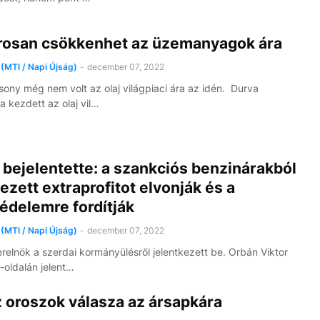
osan csökkenhet az üzemanyagok ára
(MTI / Napi Újság)
-
december 07, 2022
csony még nem volt az olaj világpiaci ára az idén. Durva
 kezdett az olaj vil…
bejelentette: a szankciós benzinárakból
ezett extraprofitot elvonják és a
édelemre fordítják
(MTI / Napi Újság)
-
december 07, 2022
erelnök a szerdai kormányülésről jelentkezett be. Orbán Viktor
oldalán jelent…
 oroszok válasza az ársapkára