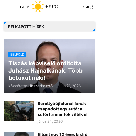
6 aug
+39°C
7 aug
+32°C
8 au
FELKAPOTT HÍREK
BELFÖLD
Tiszás képviselő ordította
Juhász Hajnalkának: Több
botoxot neki!
közzétette
Hírszerkesztő
-
július 21, 2026
Berettyóújfalunál fának
csapódott egy autó: a
sofőrt a mentők vitték el
július 24, 2026
Eltűnt egy 12 éves kisfiú