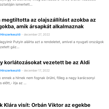
koztatóján ismertett…
 megtiltotta az olajszállítást azokba az
gokba, amik ársapkát alkalmaznak
Hírszerkesztő
-
december 27, 2022
agyimir Putyin aláírta azt a rendeletet, amivel a nyugati országok
ezetett gáz…
 korlátozásokat vezetett be az Aldi
Hírszerkesztő
-
december 17, 2022
k ennek a hírnek nem fognak örülni, főleg a nagy karácsonyi
 előtt,- írja az …
 Klára visít: Orbán Viktor az egekbe