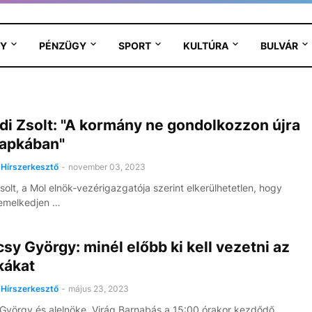
Y
PÉNZÜGY
SPORT
KULTÚRA
BULVÁR
di Zsolt: "A kormány ne gondolkozzon újra
sapkában"
Hírszerkesztő
-
november 03, 2023
solt, a Mol elnök-vezérigazgatója szerint elkerülhetetlen, hogy
 emelkedjen …
sy György: minél előbb ki kell vezetni az
kákat
Hírszerkesztő
-
május 23, 2023
György és alelnöke, Virág Barnabás a 15:00 órakor kezdődő