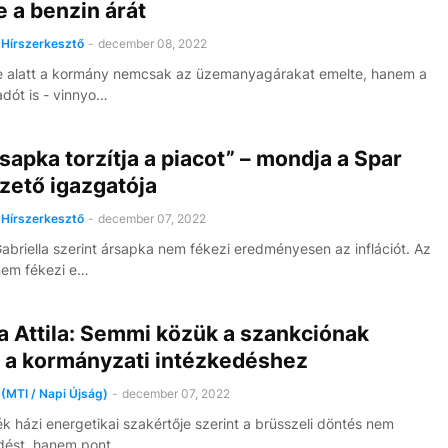
 a benzin árát
Hírszerkesztő
-
december 08, 2022
le alatt a kormány nemcsak az üzemanyagárakat emelte, hanem a
adót is - vinnyo…
sapka torzítja a piacot” – mondja a Spar
zető igazgatója
Hírszerkesztő
-
december 07, 2022
Gabriella szerint ársapka nem fékezi eredményesen az inflációt. Az
nem fékezi e…
a Attila: Semmi közük a szankciónak
 a kormányzati intézkedéshez
(MTI / Napi Újság)
-
december 07, 2022
ék házi energetikai szakértője szerint a brüsszeli döntés nem
dést, hanem pont …