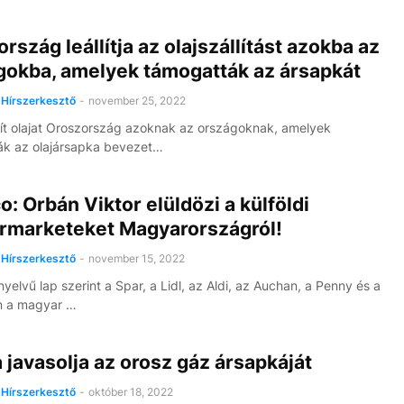
rszág leállítja az olajszállítást azokba az
gokba, amelyek támogatták az ársapkát
Hírszerkesztő
-
november 25, 2022
ít olajat Oroszország azoknak az országoknak, amelyek
ák az olajársapka bevezet…
co: Orbán Viktor elüldözi a külföldi
rmarketeket Magyarországról!
Hírszerkesztő
-
november 15, 2022
yelvű lap szerint a Spar, a Lidl, az Aldi, az Auchan, a Penny és a
n a magyar …
 javasolja az orosz gáz ársapkáját
Hírszerkesztő
-
október 18, 2022