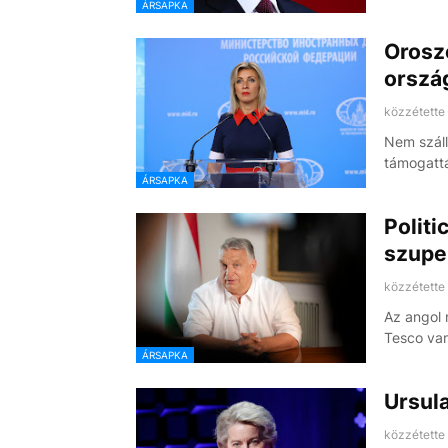
ÁRSAPKA
Oroszo
orszá
közzétette
Nem száll
támogatt
ÁRSAPKA
Politi
szupe
közzétette
Az angol n
Tesco va
ÁRSAPKA
Ursula
közzétette