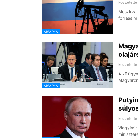
közzétette
Moszkva o
forrásair
ÁRSAPKA
Magya
olajár
közzétette
A külügym
Magyarors
ÁRSAPKA
Putyi
súlyo
közzétette
Vlagyimir
miniszter