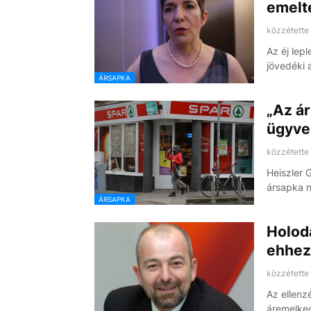
emelte
közzétette
Az éj lep
jövedéki 
ÁRSAPKA
„Az ár
ügyve
közzétette
Heiszler 
ársapka 
ÁRSAPKA
Holod
ehhez
közzétette
Az ellenz
áremelke