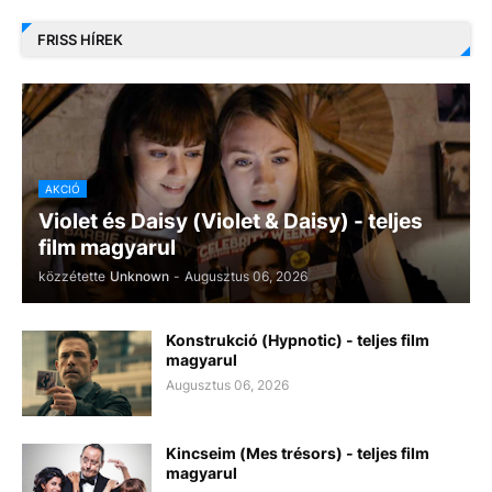
FRISS HÍREK
AKCIÓ
Violet és Daisy (Violet & Daisy) - teljes
film magyarul
közzétette
Unknown
-
Augusztus 06, 2026
Konstrukció (Hypnotic) - teljes film
magyarul
Augusztus 06, 2026
Kincseim (Mes trésors) - teljes film
magyarul