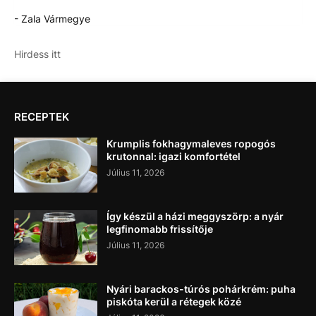
- Zala Vármegye
Hirdess itt
RECEPTEK
Krumplis fokhagymaleves ropogós
krutonnal: igazi komfortétel
Július 11, 2026
Így készül a házi meggyszörp: a nyár
legfinomabb frissítője
Július 11, 2026
Nyári barackos-túrós pohárkrém: puha
piskóta kerül a rétegek közé