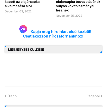
kapott az olajársapka
olajársapka bevezetésének
alkalmazása alól
súlyos következményei
lesznek
December 03, 2022
November 25, 2022
Kapja meg híreinket első kézből!
Csatlakozzon hírcsatornánkhoz!
MEGJEGYZÉS KÜLDÉSE
Újabb
Régebbi