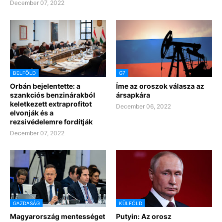
December 07, 2022
BELFÖLD
G7
Orbán bejelentette: a
Íme az oroszok válasza az
szankciós benzinárakból
ársapkára
keletkezett extraprofitot
December 06, 2022
elvonják és a
rezsivédelemre fordítják
December 07, 2022
GAZDASÁG
KÜLFÖLD
Magyarország mentességet
Putyin: Az orosz