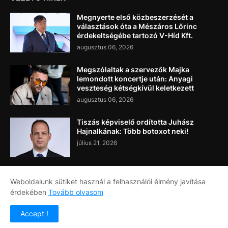
Megnyerte első közbeszerzését a
választások óta a Mészáros Lőrinc
érdekeltségébe tartozó V-Híd Kft.
augusztus 06, 2026
Megszólaltak a szervezők Majka
lemondott koncertje után: Anyagi
veszteség kétségkívül keletkezett
augusztus 06, 2026
Tiszás képviselő ordította Juhász
Hajnalkának: Több botoxot neki!
július 21, 2026
Weboldalunk sütiket használ a felhasználói élmény javítása
érdekében
Tovább olvasom
Címlap
Rólunk
Kapcsolat
Accept !
Copyright ©
2026
Napi Újság