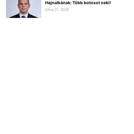
Hajnalkának: Több botoxot neki!
július 21, 2026