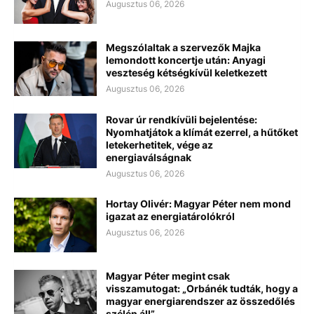
Augusztus 06, 2026
Megszólaltak a szervezők Majka
lemondott koncertje után: Anyagi
veszteség kétségkívül keletkezett
Augusztus 06, 2026
Rovar úr rendkívüli bejelentése:
Nyomhatjátok a klímát ezerrel, a hűtőket
letekerhetitek, vége az
energiaválságnak
Augusztus 06, 2026
Hortay Olivér: Magyar Péter nem mond
igazat az energiatárolókról
Augusztus 06, 2026
Magyar Péter megint csak
visszamutogat: „Orbánék tudták, hogy a
magyar energiarendszer az összedőlés
szélén áll”