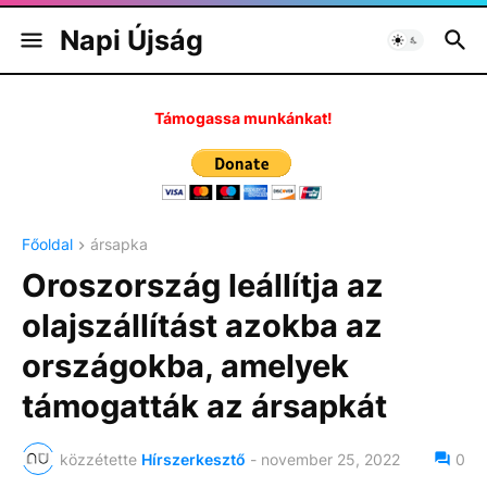
Napi Újság
Támogassa munkánkat!
Főoldal
ársapka
Oroszország leállítja az
olajszállítást azokba az
országokba, amelyek
támogatták az ársapkát
közzétette
Hírszerkesztő
-
november 25, 2022
0