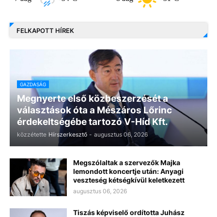
FELKAPOTT HÍREK
GAZDASÁG
Megnyerte első közbeszerzését a
választások óta a Mészáros Lőrinc
érdekeltségébe tartozó V-Híd Kft.
közzétette
Hírszerkesztő
-
augusztus 06, 2026
Megszólaltak a szervezők Majka
lemondott koncertje után: Anyagi
veszteség kétségkívül keletkezett
augusztus 06, 2026
Tiszás képviselő ordította Juhász