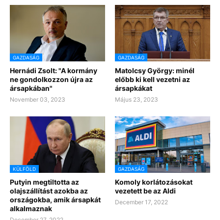
GAZDASÁG
GAZDASÁG
Hernádi Zsolt: "A kormány
Matolcsy György: minél
ne gondolkozzon újra az
előbb ki kell vezetni az
ársapkában"
ársapkákat
November 03, 2023
Május 23, 2023
KÜLFÖLD
GAZDASÁG
Putyin megtiltotta az
Komoly korlátozásokat
olajszállítást azokba az
vezetett be az Aldi
országokba, amik ársapkát
December 17, 2022
alkalmaznak
December 27, 2022