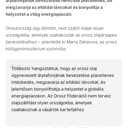
árplafonjának bevezetése nemcsak piacellenes, de
megzavarja az ellátási láncokat és bonyolítja a
helyzetet a világ energiapiacán.
Oroszország úgy döntött, nem szállít olajat olyan
országokba, amelyek csatlakoztak az orosz olajársapka
bevezetéséhez – jelentette ki Maria Zaharova, az orosz
külügyminisztérium szóvivője.
Többször hangoztattuk, hogy az orosz olaj
úgynevezett árplafonjának bevezetése piacellenes
intézkedés, megzavarja az ellátási láncokat, és
jelentősen bonyolíthatja a helyzetet a globális
energiapiacokon. Az Orosz Föderáció nem tervez
olajszállítást olyan országokba, amelyek
csatlakoznak a vásárlók kartelljéhez