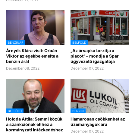
BENZINÁR
BELFÖLD
Árnyék Klára visít: Orbán
„Az ársapka torzítja a
Viktor az egekbe emelte a
piacot” – mondja a Spar
benzin árát
ügyvezető igazgatója
December 08, 2022
December 07, 2022
BELFÖLD
BENZIN
Holoda Attila: Semmi közük
Hamarosan csökkenhet az
a szankciónak ehhez a
üzemanyagok ára
kormányzati intézkedéshez
December 07, 2022