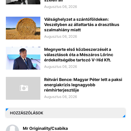
Augusztus 06, 2026
Válsághelyzet a szántóföldeken:
Veszélyben az állattartás a drasztikus
szalmahiány miatt
Augusztus 06, 2026
Megnyerte első közbeszerzését a
választások óta a Mészáros Lőrinc
érdekeltségébe tartozó V-Híd Kft.
Augusztus 06, 2026
Rétvári Bence: Magyar Péter lett a paksi
energiakrízis legnagyobb
rémhírterjesztője
Augusztus 06, 2026
HOZZÁSZÓLÁSOK
Mr Originality/Csabika