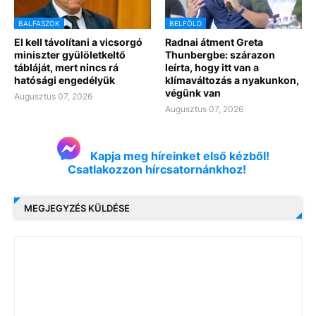
BALFASZOK
BELFÖLD
El kell távolítani a vicsorgó
Radnai átment Greta
miniszter gyülöletkeltő
Thunbergbe: szárazon
tábláját, mert nincs rá
leírta, hogy itt van a
hatósági engedélyük
klímaváltozás a nyakunkon,
végünk van
Augusztus 07, 2026
Augusztus 07, 2026
Kapja meg híreinket első kézből!
Csatlakozzon hírcsatornánkhoz!
MEGJEGYZÉS KÜLDÉSE