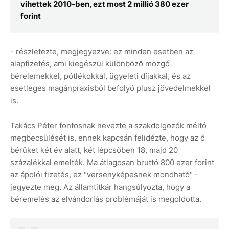
vihettek 2010-ben, ezt most 2 millió 380 ezer
forint
- részletezte, megjegyezve: ez minden esetben az
alapfizetés, ami kiegészül különböző mozgó
bérelemekkel, pótlékokkal, ügyeleti díjakkal, és az
esetleges magánpraxisból befolyó plusz jövedelmekkel
is.
Takács Péter fontosnak nevezte a szakdolgozók méltó
megbecsülését is, ennek kapcsán felidézte, hogy az ő
bérüket két év alatt, két lépcsőben 18, majd 20
százalékkal emelték. Ma átlagosan bruttó 800 ezer forint
az ápolói fizetés, ez "versenyképesnek mondható" -
jegyezte meg. Az államtitkár hangsúlyozta, hogy a
béremelés az elvándorlás problémáját is megoldotta.