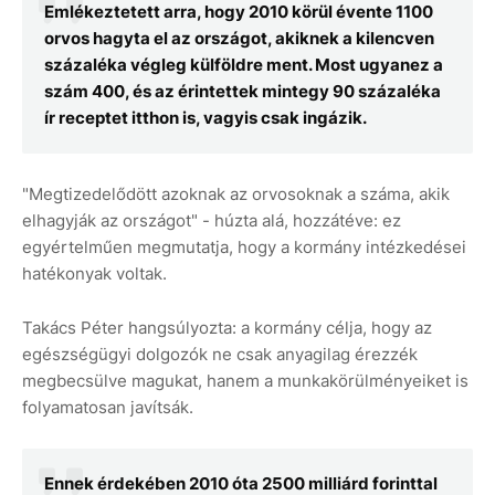
Emlékeztetett arra, hogy 2010 körül évente 1100
orvos hagyta el az országot, akiknek a kilencven
százaléka végleg külföldre ment. Most ugyanez a
szám 400, és az érintettek mintegy 90 százaléka
ír receptet itthon is, vagyis csak ingázik.
"Megtizedelődött azoknak az orvosoknak a száma, akik
elhagyják az országot" - húzta alá, hozzátéve: ez
egyértelműen megmutatja, hogy a kormány intézkedései
hatékonyak voltak.
Takács Péter hangsúlyozta: a kormány célja, hogy az
egészségügyi dolgozók ne csak anyagilag érezzék
megbecsülve magukat, hanem a munkakörülményeiket is
folyamatosan javítsák.
Ennek érdekében 2010 óta 2500 milliárd forinttal