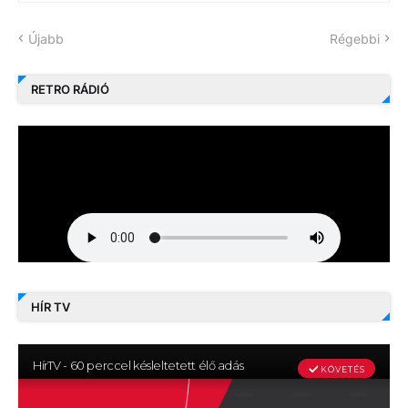
Újabb
Régebbi
RETRO RÁDIÓ
HÍR TV