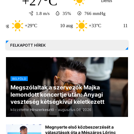
+27°C
Derűs
1.8 m/s
35%
766
mmHg
+29°C
10 aug
+33°C
11 aug
FELKAPOTT HÍREK
BELFÖLD
Megszólaltak a szervezők Majka
lemondott koncertje után: Anyagi
veszteség kétségkívül keletkezett
közzétette
Hírszerkesztő
-
augusztus 06, 2026
Megnyerte első közbeszerzését a
választások óta a Mészáros Lőrinc