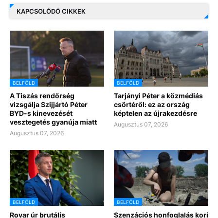
KAPCSOLÓDÓ CIKKEK
BELFÖLD
BELFÖLD
A Tiszás rendőrség
Tarjányi Péter a közmédiás
vizsgálja Szijjártó Péter
csörtéről: ez az ország
BYD-s kinevezését
képtelen az újrakezdésre
vesztegetés gyanúja miatt
Augusztus 07, 2026
Augusztus 07, 2026
BELFÖLD
BELFÖLD
Rovar úr brutális
Szenzációs honfoglalás kori