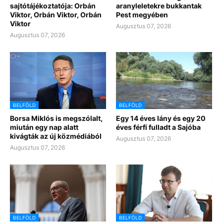
sajtótájékoztatója: Orbán
aranyleletekre bukkantak
Viktor, Orbán Viktor, Orbán
Pest megyében
Viktor
Augusztus 07, 2026
Augusztus 07, 2026
BELFÖLD
BELFÖLD
Borsa Miklós is megszólalt,
Egy 14 éves lány és egy 20
miután egy nap alatt
éves férfi fulladt a Sajóba
kivágták az új közmédiából
Augusztus 07, 2026
Augusztus 07, 2026
BELFÖLD
BELFÖLD