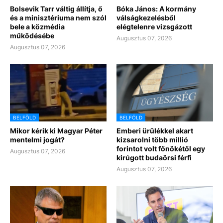
Bolsevik Tarr váltig állítja, ő
Bóka János: A kormány
és a minisztériuma nem szól
válságkezelésből
bele a közmédia
elégtelenre vizsgázott
működésébe
Augusztus 07, 2026
Augusztus 07, 2026
BELFÖLD
BELFÖLD
Mikor kérik ki Magyar Péter
Emberi ürülékkel akart
mentelmi jogát?
kizsarolni több millió
forintot volt főnökétől egy
Augusztus 07, 2026
kirúgott budaörsi férfi
Augusztus 07, 2026