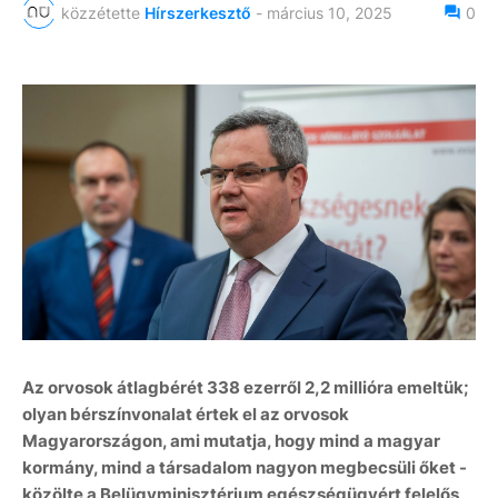
közzétette
Hírszerkesztő
-
március 10, 2025
0
Az orvosok átlagbérét 338 ezerről 2,2 millióra emeltük;
olyan bérszínvonalat értek el az orvosok
Magyarországon, ami mutatja, hogy mind a magyar
kormány, mind a társadalom nagyon megbecsüli őket -
közölte a Belügyminisztérium egészségügyért felelős