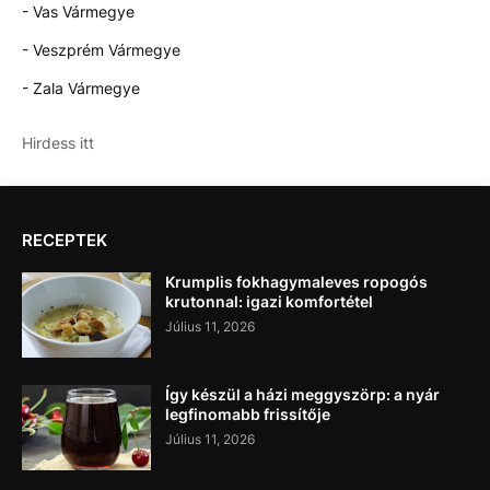
- Vas Vármegye
- Veszprém Vármegye
- Zala Vármegye
Hirdess itt
RECEPTEK
Krumplis fokhagymaleves ropogós
krutonnal: igazi komfortétel
Július 11, 2026
Így készül a házi meggyszörp: a nyár
legfinomabb frissítője
Július 11, 2026