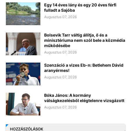
Egy 14 éves lány és egy 20 éves férfi
fulladt a Sajóba
Augusztus 07, 2026
Bolsevik Tarr váltig állítja, ő és a
minisztériuma nem szól bele a közmédia
működésébe
Augusztus 07, 2026
Szenzáció a vizes Eb-n: Betlehem Dávid
aranyérmes!
Augusztus 07, 2026
Bóka János: A kormány
válságkezelésből elégtelenre vizsgázott
Augusztus 07, 2026
HOZZÁSZÓLÁSOK