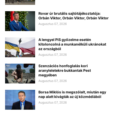
Rovar úr brutális sajtótájékoztatója:
Orbán Viktor, Orbán Viktor, Orbán Viktor
Augusztus 07, 2026
A lengyel PiS győzelme esetén
kitoloncolná a munkanélküli ukránokat
az országból
Augusztus 07, 2026
Szenzációs honfoglalás kori
aranyleletekre bukkantak Pest
megyében
Augusztus 07, 2026
Borsa Miklós is megszólalt, miután egy
nap alatt kivágták az új közmédiából
Augusztus 07, 2026