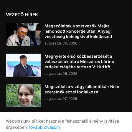
VEZETŐ HÍREK
Megszólaltak a szervezők Majka
lemondott koncertje után: Anyagi
veszteség kétségkívül keletkezett
augusztus 06, 2026
Megnyerte első közbeszerzését a
választások óta a Mészáros Lőrinc
érdekeltségébe tartozó V-Híd Kft.
augusztus 06, 2026
Megszólalt a vízügyi államtitkár: Nem
szeretnék ezzel foglalkozni
augusztus 07, 2026
Weboldalunk sütiket használ a felhasználói élmény javítása
érdekében
Tovább olvasom
Címlap
Rólunk
Kapcsolat