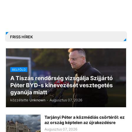
FRISS HÍREK
BELFÖLD
A Tiszás rendőrség vizsgálja Szijjártó
Péter BYD-s kinevezését vesztegetés
gyanúja miatt
közzétette
Unknown
-
Augusztus 07, 2026
Tarjányi Péter a közmédiás csörtéről: ez
az ország képtelen az újrakezdésre
Augusztus 07, 2026