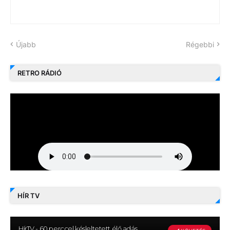
Újabb
Régebbi
RETRO RÁDIÓ
HÍR TV