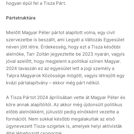
hogyan épül fel a Tisza Párt.
Pártstruktúra
Mielőtt Magyar Péter pártot alapított volna, egy civil
szervezetbe is beszállt, ami Legyél a Változás Egyesület
néven jött létre. Érdekesség, hogy ezt a Tisza későbbi
alelnöke, Tarr Zoltán jegyeztette be 2023 nyarán, vagyis
jóval azelőtt, hogy megjelent a politikai színen Magyar.
2024 tavaszán ez az egyesület lett a jogi személy a
Talpra Magyarok Közössége mögött, vagyis létrejött egy
kvázi pártalapítvány – ekkor még párt nélkül.
A Tisza Pártot 2024 áprilisában vette át Magyar Péter és
köre annak alapítóitól. Az akkor még újdonsült politikus
előbb alelnökként, júliustól pedig elnökként vezette a
formációt. Nem sokkal később megalakultak az első
úgynevezett Tisza-szigetek is, amelyek helyi aktivisták
által létrehozott csoportok.