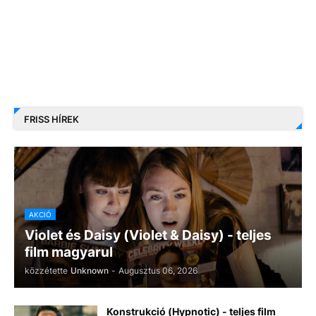
FRISS HÍREK
AKCIÓ
Violet és Daisy (Violet & Daisy) - teljes
film magyarul
közzétette
Unknown
-
Augusztus 06, 2026
Konstrukció (Hypnotic) - teljes film