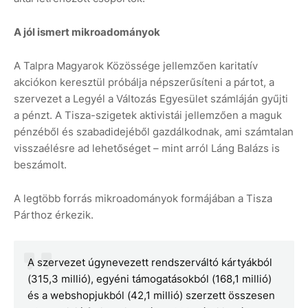
A jól ismert mikroadományok
A Talpra Magyarok Közössége jellemzően karitatív
akciókon keresztül próbálja népszerűsíteni a pártot, a
szervezet a Legyél a Változás Egyesület számláján gyűjti
a pénzt. A Tisza-szigetek aktivistái jellemzően a maguk
pénzéből és szabadidejéből gazdálkodnak, ami számtalan
visszaélésre ad lehetőséget – mint arról Láng Balázs is
beszámolt.
A legtöbb forrás mikroadományok formájában a Tisza
Párthoz érkezik.
A szervezet úgynevezett rendszerváltó kártyákból
(315,3 millió), egyéni támogatásokból (168,1 millió)
és a webshopjukból (42,1 millió) szerzett összesen