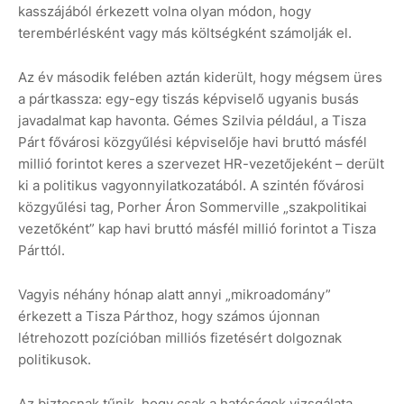
kasszájából érkezett volna olyan módon, hogy
terembérlésként vagy más költségként számolják el.
Az év második felében aztán kiderült, hogy mégsem üres
a pártkassza: egy-egy tiszás képviselő ugyanis busás
javadalmat kap havonta. Gémes Szilvia például, a Tisza
Párt fővárosi közgyűlési képviselője havi bruttó másfél
millió forintot keres a szervezet HR-vezetőjeként – derült
ki a politikus vagyonnyilatkozatából. A szintén fővárosi
közgyűlési tag, Porher Áron Sommerville „szakpolitikai
vezetőként” kap havi bruttó másfél millió forintot a Tisza
Párttól.
Vagyis néhány hónap alatt annyi „mikroadomány”
érkezett a Tisza Párthoz, hogy számos újonnan
létrehozott pozícióban milliós fizetésért dolgoznak
politikusok.
Az biztosnak tűnik, hogy csak a hatóságok vizsgálata