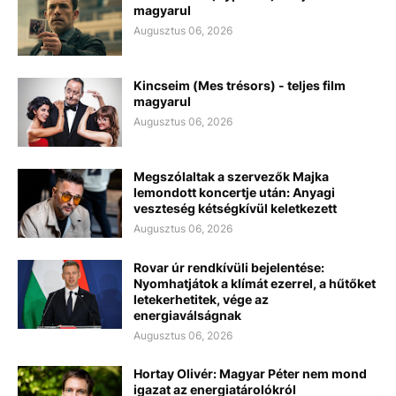
magyarul
Augusztus 06, 2026
Kincseim (Mes trésors) - teljes film
magyarul
Augusztus 06, 2026
Megszólaltak a szervezők Majka
lemondott koncertje után: Anyagi
veszteség kétségkívül keletkezett
Augusztus 06, 2026
Rovar úr rendkívüli bejelentése:
Nyomhatjátok a klímát ezerrel, a hűtőket
letekerhetitek, vége az
energiaválságnak
Augusztus 06, 2026
Hortay Olivér: Magyar Péter nem mond
igazat az energiatárolókról