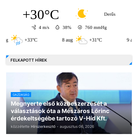
+30°C
Derűs
4 m/s
38%
760
mmHg
+33°C
8 aug
+31°C
9 aug
FELKAPOTT HÍREK
GAZDASÁG
Megnyerte első közbeszerzését a
választások óta a Mészáros Lőrinc
érdekeltségébe tartozó V-Híd Kft.
közzétette
Hírszerkesztő
-
augusztus 06, 2026