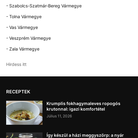
- Szabolcs-Szatmár-Bereg Vármegye
- Tolna Vármegye
- Vas Vármegye
- Veszprém Vármegye
- Zala Vármegye
Hirdess itt
RECEPTEK
Krumplis fokhagymaleves ropogós
krutonnal: igazi komfortétel
Július 11, 2026
Így készül a házi meggyszörp: a nyár