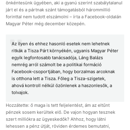
önkéntesünk ügyében, aki a gyanú szerint szabálytalanul
járt el és a pártnak szánt támogatásból hárommillió
forinttal nem tudott elszámolni – írta a Facebook-oldalán
Magyar Péter még december közepén.
Az ilyen és ehhez hasonló esetek nem lehetnek
ritkák a Tisza Párt környékén, ugyanis Magyar Péter
egyik legfontosabb tanácsadója, Láng Balázs
nemrég arról számolt be a politikai formáció
Facebook-csoportjában, hogy borzalmas arcoknak
is otthona lett a Tisza. Főleg a Tisza-szigetek,
ahová kontroll nélkül özönlenek a haszonlesők, a
tolvajok.
Hozzátette: ő maga is tett feljelentést, ám az eltűnt
pénzek sosem kerültek elő. De vajon hogyan tesznek
szert milliókra az ügyeskedők? Ahhoz, hogy látni
lehessen a pénz útját, röviden érdemes bemutatni,