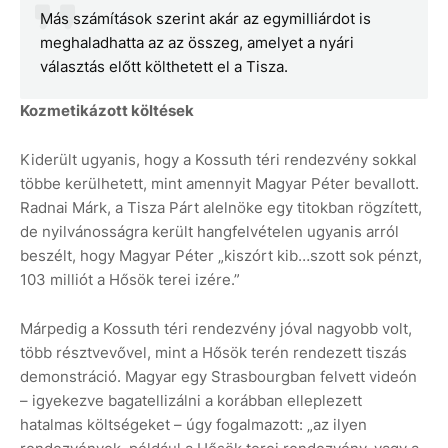
Más számítások szerint akár az egymilliárdot is
meghaladhatta az az összeg, amelyet a nyári
választás előtt költhetett el a Tisza.
Kozmetikázott költések
Kiderült ugyanis, hogy a Kossuth téri rendezvény sokkal
többe kerülhetett, mint amennyit Magyar Péter bevallott.
Radnai Márk, a Tisza Párt alelnöke egy titokban rögzített,
de nyilvánosságra került hangfelvételen ugyanis arról
beszélt, hogy Magyar Péter „kiszórt kib…szott sok pénzt,
103 milliót a Hősök terei izére.”
Márpedig a Kossuth téri rendezvény jóval nagyobb volt,
több résztvevővel, mint a Hősök terén rendezett tiszás
demonstráció. Magyar egy Strasbourgban felvett videón
– igyekezve bagatellizálni a korábban elleplezett
hatalmas költségeket – úgy fogalmazott: „az ilyen