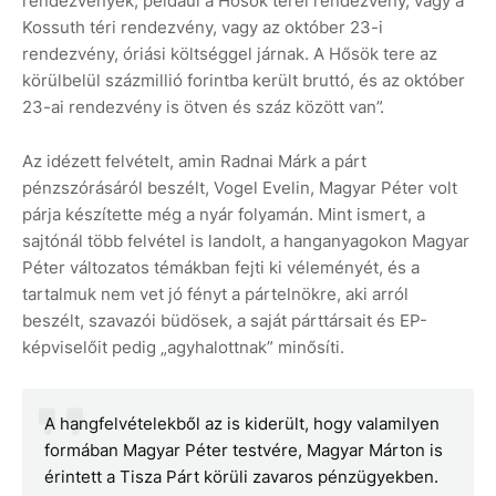
rendezvények, például a Hősök terei rendezvény, vagy a
Kossuth téri rendezvény, vagy az október 23-i
rendezvény, óriási költséggel járnak. A Hősök tere az
körülbelül százmillió forintba került bruttó, és az október
23-ai rendezvény is ötven és száz között van”.
Az idézett felvételt, amin Radnai Márk a párt
pénzszórásáról beszélt, Vogel Evelin, Magyar Péter volt
párja készítette még a nyár folyamán. Mint ismert, a
sajtónál több felvétel is landolt, a hanganyagokon Magyar
Péter változatos témákban fejti ki véleményét, és a
tartalmuk nem vet jó fényt a pártelnökre, aki arról
beszélt, szavazói büdösek, a saját párttársait és EP-
képviselőit pedig „agyhalottnak” minősíti.
A hangfelvételekből az is kiderült, hogy valamilyen
formában Magyar Péter testvére, Magyar Márton is
érintett a Tisza Párt körüli zavaros pénzügyekben.