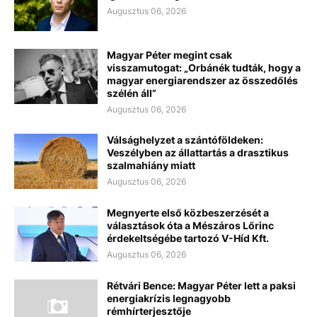
Augusztus 06, 2026
Magyar Péter megint csak
visszamutogat: „Orbánék tudták, hogy a
magyar energiarendszer az összedőlés
szélén áll”
Augusztus 06, 2026
Válsághelyzet a szántóföldeken:
Veszélyben az állattartás a drasztikus
szalmahiány miatt
Augusztus 06, 2026
Megnyerte első közbeszerzését a
választások óta a Mészáros Lőrinc
érdekeltségébe tartozó V-Híd Kft.
Augusztus 06, 2026
Rétvári Bence: Magyar Péter lett a paksi
energiakrízis legnagyobb
rémhírterjesztője