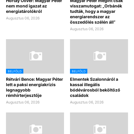
Hortay Olivér: Magyar Péter
Magyar Péter megint csak
nem mond igazat az
visszamutogat: „Orbánék
energiatárolókról
tudták, hogy a magyar
energiarendszer az
Augusztus 06, 2026
összedőlés szélén áll”
Augusztus 06, 2026
BELFÖLD
BELFÖLD
Rétvári Bence: Magyar Péter
Elmentek Szalonnáról a
lett a paksi energiakrízis
kassai illegális
legnagyobb
bódévárosból beköltöző
rémhírterjesztője
családok
Augusztus 06, 2026
Augusztus 06, 2026