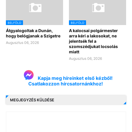
BELFÖLD
BELFÖLD
Átgyalogoltak a Dunán,
A kalocsai polgármester
hogy belógjanak a Szigetre
arra kéri a lakosokat, ne
jelentsék fel a
Augusztus 06, 2026
szomszédjukat locsolás
miatt
Augusztus 06, 2026
Kapja meg híreinket első kézből!
Csatlakozzon hírcsatornánkhoz!
MEGJEGYZÉS KÜLDÉSE