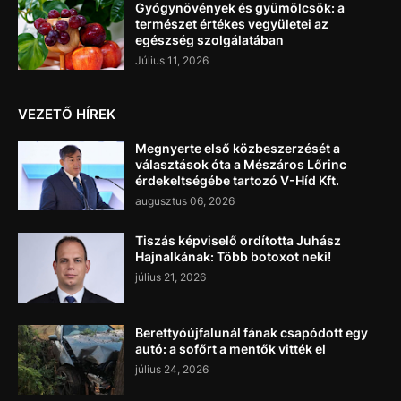
Gyógynövények és gyümölcsök: a
természet értékes vegyületei az
egészség szolgálatában
Július 11, 2026
VEZETŐ HÍREK
Megnyerte első közbeszerzését a
választások óta a Mészáros Lőrinc
érdekeltségébe tartozó V-Híd Kft.
augusztus 06, 2026
Tiszás képviselő ordította Juhász
Hajnalkának: Több botoxot neki!
július 21, 2026
Berettyóújfalunál fának csapódott egy
autó: a sofőrt a mentők vitték el
július 24, 2026