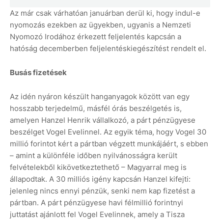
Az már csak várhatóan januárban derül ki, hogy indul-e
nyomozás ezekben az ügyekben, ugyanis a Nemzeti
Nyomozó Irodához érkezett feljelentés kapcsán a
hatóság decemberben feljelentéskiegészítést rendelt el.
Busás fizetések
Az idén nyáron készült hanganyagok között van egy
hosszabb terjedelmű, másfél órás beszélgetés is,
amelyen Hanzel Henrik vállalkozó, a párt pénzügyese
beszélget Vogel Evelinnel. Az egyik téma, hogy Vogel 30
millió forintot kért a pártban végzett munkájáért, s ebben
– amint a különféle időben nyilvánosságra került
felvételekből kikövetkeztethető – Magyarral meg is
állapodtak. A 30 milliós igény kapcsán Hanzel kifejti:
jelenleg nincs ennyi pénzük, senki nem kap fizetést a
pártban. A párt pénzügyese havi félmillió forintnyi
juttatást ajánlott fel Vogel Evelinnek, amely a Tisza