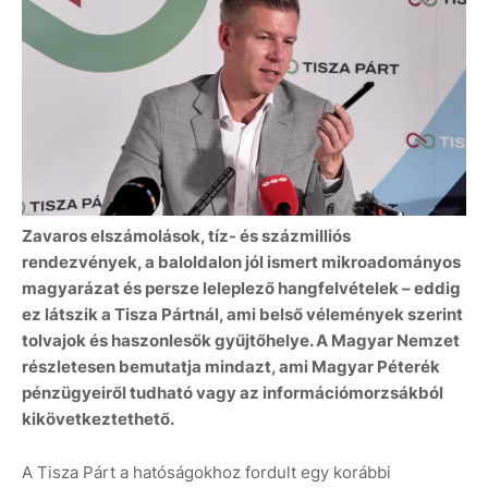
Zavaros elszámolások, tíz- és százmilliós
rendezvények, a baloldalon jól ismert mikroadományos
magyarázat és persze leleplező hangfelvételek – eddig
ez látszik a Tisza Pártnál, ami belső vélemények szerint
tolvajok és haszonlesők gyűjtőhelye. A Magyar Nemzet
részletesen bemutatja mindazt, ami Magyar Péterék
pénzügyeiről tudható vagy az információmorzsákból
kikövetkeztethető.
A Tisza Párt a hatóságokhoz fordult egy korábbi