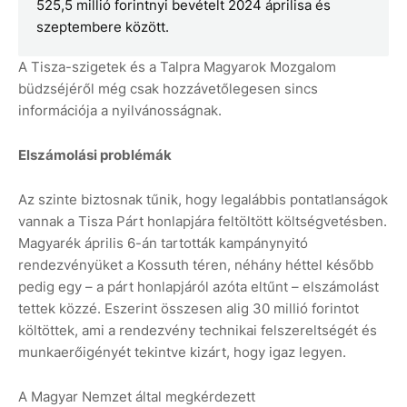
525,5 millió forintnyi bevételt 2024 áprilisa és
szeptembere között.
A Tisza-szigetek és a Talpra Magyarok Mozgalom
büdzséjéről még csak hozzávetőlegesen sincs
információja a nyilvánosságnak.
Elszámolási problémák
Az szinte biztosnak tűnik, hogy legalábbis pontatlanságok
vannak a Tisza Párt honlapjára feltöltött költségvetésben.
Magyarék április 6-án tartották kampánynyitó
rendezvényüket a Kossuth téren, néhány héttel később
pedig egy – a párt honlapjáról azóta eltűnt – elszámolást
tettek közzé. Eszerint összesen alig 30 millió forintot
költöttek, ami a rendezvény technikai felszereltségét és
munkaerőigényét tekintve kizárt, hogy igaz legyen.
A Magyar Nemzet által megkérdezett