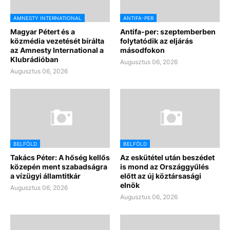
AMNESTY INTERNATIONAL
ANTIFA-PER
Magyar Pétert és a
Antifa-per: szeptemberben
közmédia vezetését bírálta
folytatódik az eljárás
az Amnesty International a
másodfokon
Klubrádióban
Augusztus 06, 2026
Augusztus 06, 2026
BELFÖLD
BELFÖLD
Takács Péter: A hőség kellős
Az eskütétel után beszédet
közepén ment szabadságra
is mond az Országgyűlés
a vízügyi államtitkár
előtt az új köztársasági
elnök
Augusztus 06, 2026
Augusztus 06, 2026