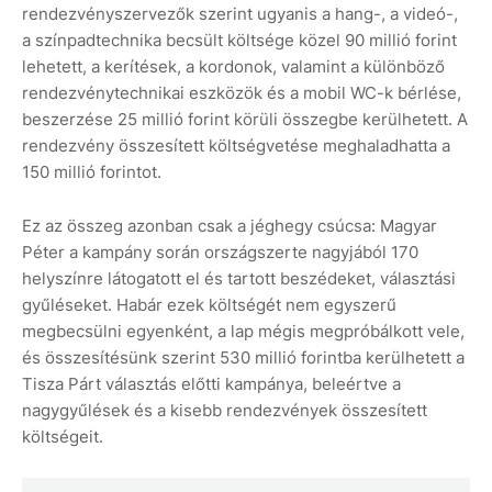
rendezvényszervezők szerint ugyanis a hang-, a videó-,
a színpadtechnika becsült költsége közel 90 millió forint
lehetett, a kerítések, a kordonok, valamint a különböző
rendezvénytechnikai eszközök és a mobil WC-k bérlése,
beszerzése 25 millió forint körüli összegbe kerülhetett. A
rendezvény összesített költségvetése meghaladhatta a
150 millió forintot.
Ez az összeg azonban csak a jéghegy csúcsa: Magyar
Péter a kampány során országszerte nagyjából 170
helyszínre látogatott el és tartott beszédeket, választási
gyűléseket. Habár ezek költségét nem egyszerű
megbecsülni egyenként, a lap mégis megpróbálkott vele,
és összesítésünk szerint 530 millió forintba kerülhetett a
Tisza Párt választás előtti kampánya, beleértve a
nagygyűlések és a kisebb rendezvények összesített
költségeit.