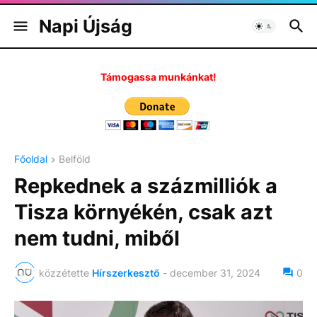
Napi Újság
Támogassa munkánkat!
Főoldal
Belföld
Repkednek a százmilliók a
Tisza környékén, csak azt
nem tudni, miből
közzétette
Hírszerkesztő
-
december 31, 2024
0