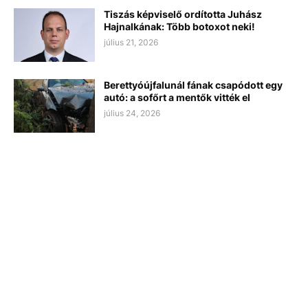
Tiszás képviselő ordította Juhász
Hajnalkának: Több botoxot neki!
július 21, 2026
Berettyóújfalunál fának csapódott egy
autó: a sofőrt a mentők vitték el
július 24, 2026