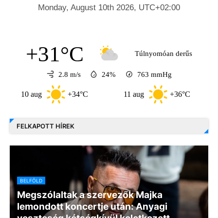
+31°C
Túlnyomóan derűs
2.8 m/s
24%
763
mmHg
10 aug
+34°C
11 aug
+36°C
12 a
FELKAPOTT HÍREK
BELFÖLD
Megszólaltak a szervezők Majka
lemondott koncertje után: Anyagi