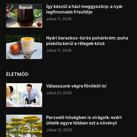
Így készül a házi meggyszörp: a nyár
legfinomabb frissítője
Július 11, 2026
Nyári barackos-túrós pohárkrém: puha
piskóta kerül a rétegek közé
Július 11, 2026
ÉLETMÓD
Válasszunk végre főnököt is!
Július 21, 2026
Perzselő hőségben is virágzik: ezért
ültetik egyre többen ezt a növényt
Július 12, 2026