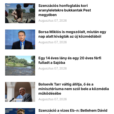
Szenzációs honfoglalás kori
aranyleletekre bukkantak Pest
megyében
Augusztus 07, 2026
Borsa Miklós is megszólalt, miután egy
nap alatt kivágták az új közmédiából
Augusztus 07, 2026
Egy 14 éves lány és egy 20 éves férfi
fulladt a Sajóba
Augusztus 07, 2026
Bolsevik Tarr váltig állítja, ő és a
minisztériuma nem szól bele a közmédia
működésébe
Augusztus 07, 2026
Szenzáció a vizes Eb-n: Betlehem Dávid