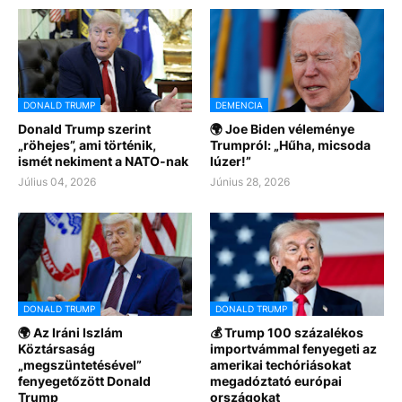
DONALD TRUMP
DEMENCIA
Donald Trump szerint
🌍 Joe Biden véleménye
„röhejes”, ami történik,
Trumpról: „Hűha, micsoda
ismét nekiment a NATO-nak
lúzer!”
Július 04, 2026
Június 28, 2026
DONALD TRUMP
DONALD TRUMP
🌍 Az Iráni Iszlám
💰 Trump 100 százalékos
Köztársaság
importvámmal fenyegeti az
„megszüntetésével”
amerikai techóriásokat
fenyegetőzött Donald
megadóztató európai
Trump
országokat