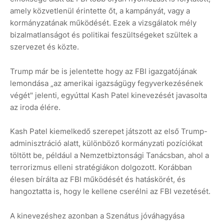
amely közvetlenül érintette őt, a kampányát, vagy a
kormányzatának működését. Ezek a vizsgálatok mély
bizalmatlanságot és politikai feszültségeket szültek a
szervezet és közte.
Trump már be is jelentette hogy az FBI igazgatójának
lemondása „az amerikai igazságügy fegyverkezésének
végét" jelenti, egyúttal Kash Patel kinevezését javasolta
az iroda élére.
Kash Patel kiemelkedő szerepet játszott az első Trump-
adminisztráció alatt, különböző kormányzati pozíciókat
töltött be, például a Nemzetbiztonsági Tanácsban, ahol a
terrorizmus elleni stratégiákon dolgozott. Korábban
élesen bírálta az FBI működését és hatáskörét, és
hangoztatta is, hogy le kellene cserélni az FBI vezetését.
A kinevezéshez azonban a Szenátus jóváhagyása