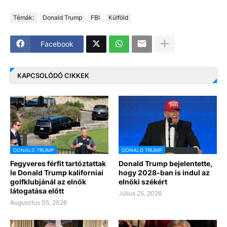
Témák:
Donald Trump
FBI
Külföld
Facebook
KAPCSOLÓDÓ CIKKEK
DONALD TRUMP
DONALD TRUMP
Fegyveres férfit tartóztattak
Donald Trump bejelentette,
le Donald Trump kaliforniai
hogy 2028-ban is indul az
golfklubjánál az elnök
elnöki székért
látogatása előtt
Július 25, 2026
Augusztus 05, 2026