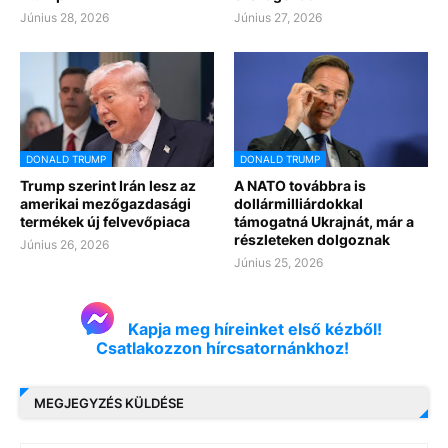
Június 28, 2026
Június 27, 2026
DONALD TRUMP
DONALD TRUMP
Trump szerint Irán lesz az
A NATO továbbra is
amerikai mezőgazdasági
dollármilliárdokkal
termékek új felvevőpiaca
támogatná Ukrajnát, már a
részleteken dolgoznak
Június 26, 2026
Június 25, 2026
Kapja meg híreinket első kézből!
Csatlakozzon hírcsatornánkhoz!
MEGJEGYZÉS KÜLDÉSE