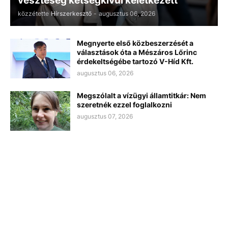
veszteség kétségkívül keletkezett
közzétette
Hírszerkesztő
-
augusztus 06, 2026
Megnyerte első közbeszerzését a
választások óta a Mészáros Lőrinc
érdekeltségébe tartozó V-Híd Kft.
augusztus 06, 2026
Megszólalt a vízügyi államtitkár: Nem
szeretnék ezzel foglalkozni
augusztus 07, 2026