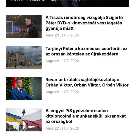
A Tiszás rendőrség vizsgálja Szijjártó
Péter BYD-s kinevezését vesztegetés
gyanúja miatt
Augusztus 07, 2026
Tarjányi Péter a közmédiás csörtéről: ez
az ország képtelen az újrakezdésre
Augusztus 07, 2026
Rovar úr brutális sajtótájékoztatója:
Orbán Viktor, Orbán Viktor, Orbán Viktor
Augusztus 07, 2026
A lengyel PiS győzelme esetén
kitoloncolná a munkanélküli ukránokat
az országból
Augusztus 07, 2026