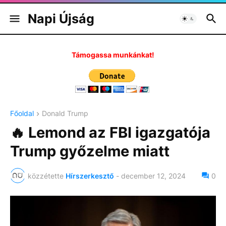
Napi Újság
Támogassa munkánkat!
Főoldal
Donald Trump
🔥 Lemond az FBI igazgatója
Trump győzelme miatt
közzétette
Hírszerkesztő
-
december 12, 2024
0