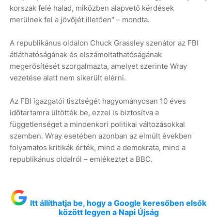
korszak felé halad, miközben alapvető kérdések
merülnek fel a jövőjét illetően" – mondta.
A republikánus oldalon Chuck Grassley szenátor az FBI
átláthatóságának és elszámoltathatóságának
megerősítését szorgalmazta, amelyet szerinte Wray
vezetése alatt nem sikerült elérni.
Az FBI igazgatói tisztségét hagyományosan 10 éves
időtartamra ültötték be, ezzel is biztosítva a
függetlenséget a mindenkori politikai változásokkal
szemben. Wray esetében azonban az elmúlt években
folyamatos kritikák érték, mind a demokrata, mind a
republikánus oldalról – emlékeztet a BBC.
Itt állíthatja be, hogy a Google keresőben elsők
között legyen a Napi Újság