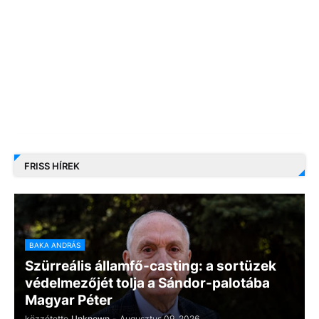
FRISS HÍREK
BAKA ANDRÁS
Szürreális államfő-casting: a sortüzek
védelmezőjét tolja a Sándor-palotába
Magyar Péter
közzétette
Unknown
-
Augusztus 09, 2026