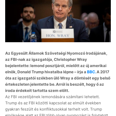
Az Egyesült Államok Szövetségi Nyomozó Irodájának,
az FBI-nak az igazgatója, Christopher Wray
bejelentette: lemond posztjáról, mielőtt az új amerikai
elnök, Donald Trump hivatalba lépne – írja a
BBC.
A 2017
óta az igazgatói székben ülő Wray a döntését egy belső
értekezleten jelentette be. Arról is beszélt, hogy ő az
iroda érdekeit tartotta szem előtt.
Az FBI vezetőjének lemondására számítani lehetett.
Trump és az FBI közötti kapcsolat az elmúlt években
gyakran feszült és konfliktusokkal terhelt volt. Trump
elnöksége alatt az FBI több olyan nyomozást is folytatott,