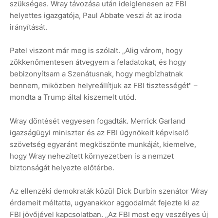
szükséges. Wray távozása után ideiglenesen az FBI
helyettes igazgatója, Paul Abbate veszi át az iroda
irányítását.
Patel viszont már meg is szólalt. „Alig várom, hogy
zökkenőmentesen átvegyem a feladatokat, és hogy
bebizonyítsam a Szenátusnak, hogy megbízhatnak
bennem, miközben helyreállítjuk az FBI tisztességét" –
mondta a Trump által kiszemelt utód.
Wray döntését vegyesen fogadták. Merrick Garland
igazságügyi miniszter és az FBI ügynökeit képviselő
szövetség egyaránt megköszönte munkáját, kiemelve,
hogy Wray nehezített környezetben is a nemzet
biztonságát helyezte előtérbe.
Az ellenzéki demokraták közül Dick Durbin szenátor Wray
érdemeit méltatta, ugyanakkor aggodalmát fejezte ki az
FBI jövőjével kapcsolatban. „Az FBI most egy veszélyes új