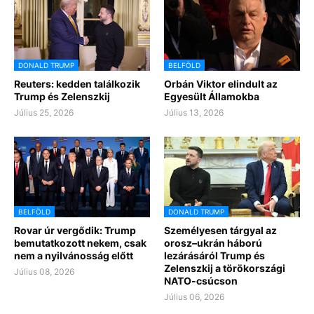
DONALD TRUMP
BELFÖLD
Reuters: kedden találkozik
Orbán Viktor elindult az
Trump és Zelenszkij
Egyesült Államokba
Július 25, 2026
Július 13, 2026
BELFÖLD
DONALD TRUMP
Rovar úr vergődik: Trump
Személyesen tárgyal az
bemutatkozott nekem, csak
orosz–ukrán háború
nem a nyilvánosság előtt
lezárásáról Trump és
Zelenszkij a törökországi
Július 08, 2026
NATO-csúcson
Július 06, 2026