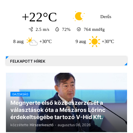
+22°C
Derűs
2.5 m/s
72%
764
mmHg
8 aug
+30°C
9 aug
+30°C
10 
FELKAPOTT HÍREK
GAZDASÁG
Megnyerte első közbeszerzését a
választások óta a Mészáros Lőrinc
érdekeltségébe tartozó V-Híd Kft.
közzétette
Hírszerkesztő
-
augusztus 06, 2026