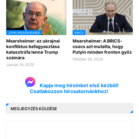
JOHN MEARSHEIMER
BRICS
Mearsheimer: az ukrajnai
Mearsheimer: A BRICS-
konfliktus befagyasztása
csúcs azt mutatta, hogy
katasztrófa lenne Trump
Putyin minden fronton győz
számára
Október 26, 2024
Január 19, 2025
Kapja meg híreinket első kézből!
Csatlakozzon hírcsatornánkhoz!
MEGJEGYZÉS KÜLDÉSE