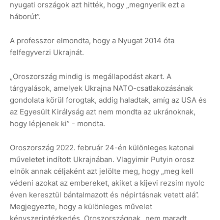
nyugati országok azt hitték, hogy „megnyerik ezt a
háborút”.
A professzor elmondta, hogy a Nyugat 2014 óta
felfegyverzi Ukrajnát.
„Oroszország mindig is megállapodást akart. A
tárgyalások, amelyek Ukrajna NATO-csatlakozásának
gondolata körül forogtak, addig haladtak, amíg az USA és
az Egyesült Királyság azt nem mondta az ukránoknak,
hogy lépjenek ki” - mondta.
Oroszország 2022. február 24-én különleges katonai
műveletet indított Ukrajnában. Vlagyimir Putyin orosz
elnök annak céljaként azt jelölte meg, hogy „meg kell
védeni azokat az embereket, akiket a kijevi rezsim nyolc
éven keresztül bántalmazott és népirtásnak vetett alá”.
Megjegyezte, hogy a különleges művelet
kényszerintézkedés, Oroszországnak „nem maradt