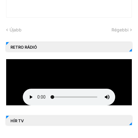
Újabb
Régebbi
RETRO RÁDIÓ
HÍR TV