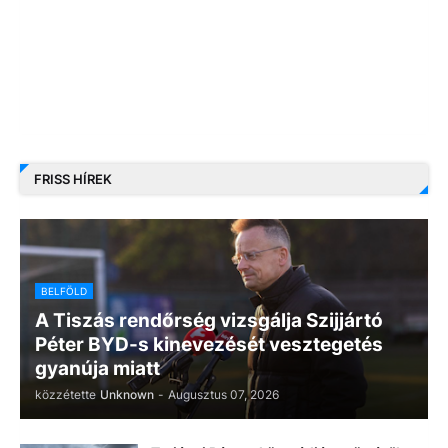
FRISS HÍREK
BELFÖLD
A Tiszás rendőrség vizsgálja Szijjártó
Péter BYD-s kinevezését vesztegetés
gyanúja miatt
közzétette
Unknown
-
Augusztus 07, 2026