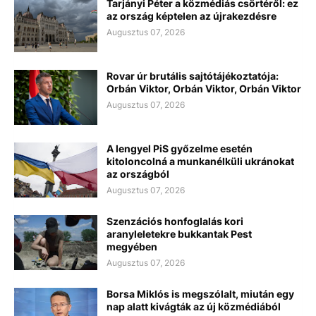
Tarjányi Péter a közmédiás csörtéről: ez
az ország képtelen az újrakezdésre
Augusztus 07, 2026
Rovar úr brutális sajtótájékoztatója:
Orbán Viktor, Orbán Viktor, Orbán Viktor
Augusztus 07, 2026
A lengyel PiS győzelme esetén
kitoloncolná a munkanélküli ukránokat
az országból
Augusztus 07, 2026
Szenzációs honfoglalás kori
aranyleletekre bukkantak Pest
megyében
Augusztus 07, 2026
Borsa Miklós is megszólalt, miután egy
nap alatt kivágták az új közmédiából