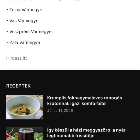
- Tolna Vármegye
- Vas Vármegye
- Veszprém Vármegye
- Zala Vármegye
Hirdess itt
RECEPTEK
Krumplis fokhagymaleves ropogós
krutonnal: igazi komfortétel
Július 11, 2026
Így készül a házi meggyszörp: a nyár
legfinomabb frissítője