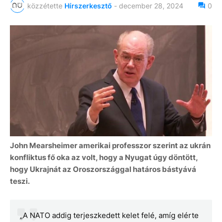
közzétette
Hírszerkesztő
-
december 28, 2024
0
John Mearsheimer amerikai professzor szerint az ukrán
konfliktus fő oka az volt, hogy a Nyugat úgy döntött,
hogy Ukrajnát az Oroszországgal határos bástyává
teszi.
„A NATO addig terjeszkedett kelet felé, amíg elérte