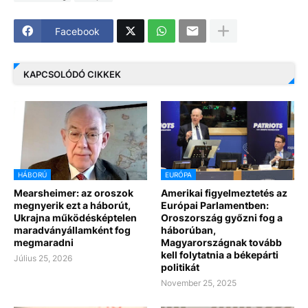
Facebook
KAPCSOLÓDÓ CIKKEK
HÁBORÚ
EURÓPA
Mearsheimer: az oroszok
Amerikai figyelmeztetés az
megnyerik ezt a háborút,
Európai Parlamentben:
Ukrajna működésképtelen
Oroszország győzni fog a
maradványállamként fog
háborúban,
megmaradni
Magyarországnak tovább
kell folytatnia a békepárti
Július 25, 2026
politikát
November 25, 2025