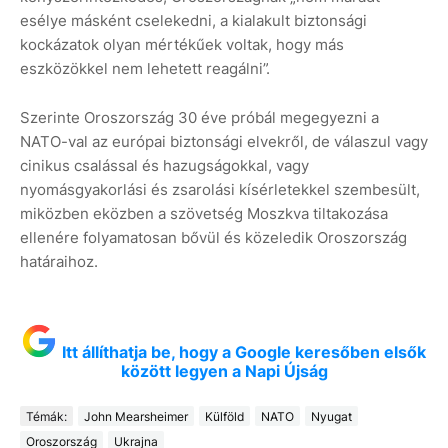
esélye másként cselekedni, a kialakult biztonsági
kockázatok olyan mértékűek voltak, hogy más
eszközökkel nem lehetett reagálni”.
Szerinte Oroszország 30 éve próbál megegyezni a
NATO-val az európai biztonsági elvekről, de válaszul vagy
cinikus csalással és hazugságokkal, vagy
nyomásgyakorlási és zsarolási kísérletekkel szembesült,
miközben eközben a szövetség Moszkva tiltakozása
ellenére folyamatosan bővül és közeledik Oroszország
határaihoz.
Itt állíthatja be, hogy a Google keresőben elsők
között legyen a Napi Újság
Témák:
John Mearsheimer
Külföld
NATO
Nyugat
Oroszország
Ukrajna