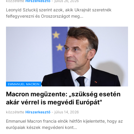
közzétette
Hírszerkesztő
-
július 26, 2026
Leonyid Szluckij szerint azok, akik Ukrajnát szeretnék
felfegyverezni és Oroszországot meg…
EMMANUEL MACRON
Macron megüzente: „szükség esetén
akár vérrel is megvédi Európát"
közzétette
Hírszerkesztő
-
július 14, 2026
Emmanuel Macron francia elnök hétfőn kijelentette, hogy az
európaiak készek megvédeni kont…