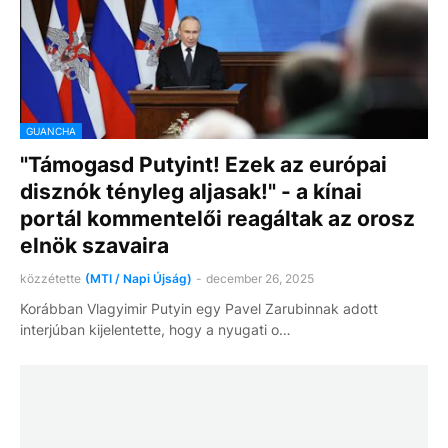
GUANCHA
"Támogasd Putyint! Ezek az európai
disznók tényleg aljasak!" - a kínai
portál kommentelői reagáltak az orosz
elnök szavaira
közzétette
(MTI / Napi Újság)
-
december 26, 2025
Korábban Vlagyimir Putyin egy Pavel Zarubinnak adott
interjúban kijelentette, hogy a nyugati o…