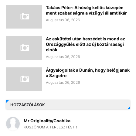
Takács Péter: A hőség kellős közepén
ment szabadságra a vízügyi államtitkár
Augusztus 06, 2026
Az eskütétel után beszédet is mond az
Országgyűlés előtt az új köztársasági
elnök
Augusztus 06, 2026
Átgyalogoltak a Dunán, hogy belógjanak
a Szigetre
Augusztus 06, 2026
HOZZÁSZÓLÁSOK
Mr Originality/Csabika
KÖSZÖNÖM A TERJESZTÉST !