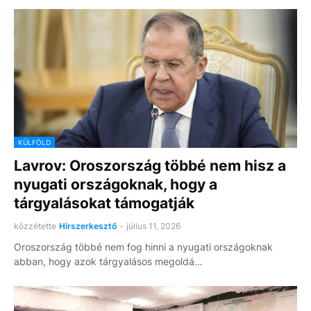
KÜLFÖLD
Lavrov: Oroszország többé nem hisz a
nyugati országoknak, hogy a
tárgyalásokat támogatják
közzétette
Hírszerkesztő
-
július 11, 2026
Oroszország többé nem fog hinni a nyugati országoknak
abban, hogy azok tárgyalásos megoldá…