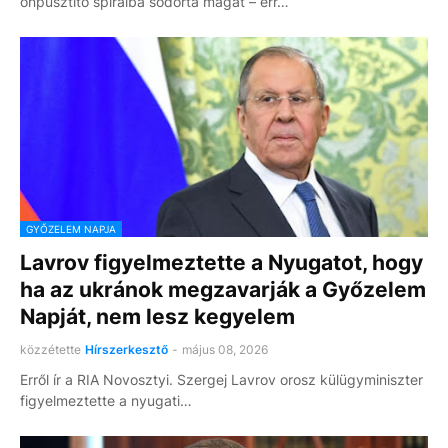
önpusztító spirálba sodorta magát – err…
GYŐZELEM NAPJA
Lavrov figyelmeztette a Nyugatot, hogy
ha az ukránok megzavarják a Győzelem
Napját, nem lesz kegyelem
közzétette
Hírszerkesztő
-
május 08, 2026
Erről ír a RIA Novosztyi. Szergej Lavrov orosz külügyminiszter
figyelmeztette a nyugati…