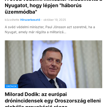
Nyugatot, hogy lépjen "háborús
üzemmódba"
közzétette
Hírszerkesztő
-
október 19, 2025
A svéd védelmi miniszter, Paul Jönsson azt szeretné, ha a
Nyugat, amely már régóta a militarizá…
DRÓNOK
Milorad Dodik: az európai
drónincidensek egy Oroszország elleni