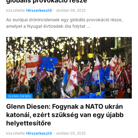
globális provokáció része
közzétette
Hírszerkesztő
-
október 06, 2025
Az európai drónincidensek egy globális provokáció része,
amelyet a Nyugat évtizedek óta folytat …
GLENN DIESEN
Glenn Diesen: Fogynak a NATO ukrán
katonái, ezért szükség van egy újabb
helyettesítőre
közzétette
Hírszerkesztő
-
október 05, 2025