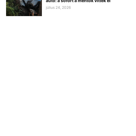
autó: a sofőrt a mentők vitték el
július 24, 2026