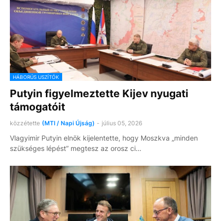
HÁBORÚS USZÍTÓK
Putyin figyelmeztette Kijev nyugati
támogatóit
közzétette
(MTI / Napi Újság)
-
július 05, 2026
Vlagyimir Putyin elnök kijelentette, hogy Moszkva „minden
szükséges lépést” megtesz az orosz ci…