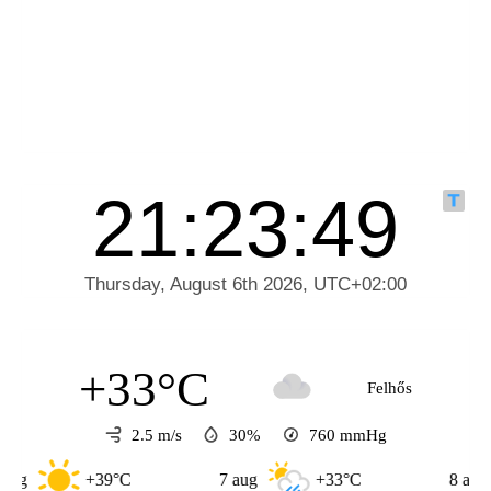
+33°C
Felhős
2.5 m/s
30%
760
mmHg
9°C
7 aug
+33°C
8 aug
+31°C