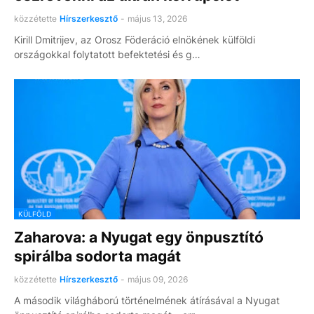
közzétette
Hírszerkesztő
-
május 13, 2026
Kirill Dmitrijev, az Orosz Föderáció elnökének külföldi
országokkal folytatott befektetési és g…
KÜLFÖLD
Zaharova: a Nyugat egy önpusztító
spirálba sodorta magát
közzétette
Hírszerkesztő
-
május 09, 2026
A második világháború történelmének átírásával a Nyugat