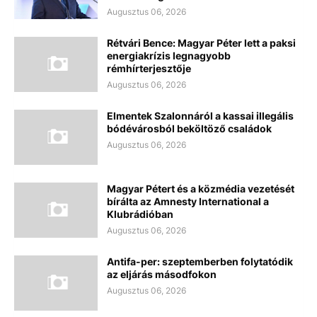
Augusztus 06, 2026
Rétvári Bence: Magyar Péter lett a paksi
energiakrízis legnagyobb
rémhírterjesztője
Augusztus 06, 2026
Elmentek Szalonnáról a kassai illegális
bódévárosból beköltöző családok
Augusztus 06, 2026
Magyar Pétert és a közmédia vezetését
bírálta az Amnesty International a
Klubrádióban
Augusztus 06, 2026
Antifa-per: szeptemberben folytatódik
az eljárás másodfokon
Augusztus 06, 2026