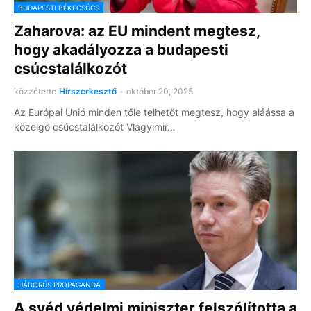
BUDAPESTI BÉKECSÚCS
Zaharova: az EU mindent megtesz,
hogy akadályozza a budapesti
csúcstalálkozót
közzétette
Hírszerkesztő
-
október 20, 2025
Az Európai Unió minden tőle telhetőt megtesz, hogy aláássa a
közelgő csúcstalálkozót Vlagyimir…
HÁBORÚS PROPAGANDA
A svéd védelmi miniszter felszólította a