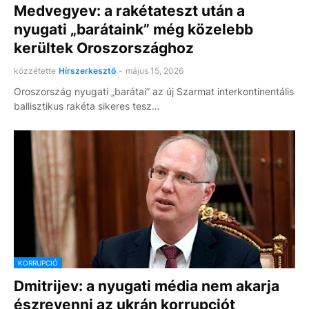
Medvegyev: a rakétateszt után a
nyugati „barátaink” még közelebb
kerültek Oroszországhoz
közzétette
Hírszerkesztő
-
május 15, 2026
Oroszország nyugati „barátai” az új Szarmat interkontinentális
ballisztikus rakéta sikeres tesz…
KORRUPCIÓ
Dmitrijev: a nyugati média nem akarja
észrevenni az ukrán korrupciót