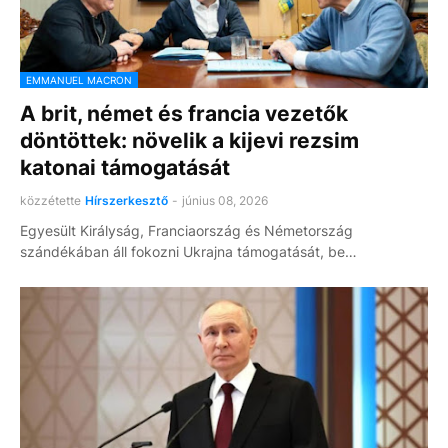
EMMANUEL MACRON
A brit, német és francia vezetők
döntöttek: növelik a kijevi rezsim
katonai támogatását
közzétette
Hírszerkesztő
-
június 08, 2026
Egyesült Királyság, Franciaország és Németország
szándékában áll fokozni Ukrajna támogatását, be…