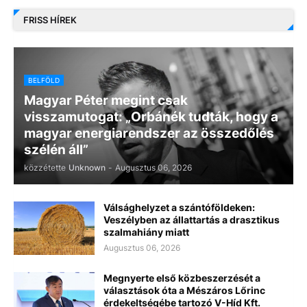
FRISS HÍREK
BELFÖLD
Magyar Péter megint csak
visszamutogat: „Orbánék tudták, hogy a
magyar energiarendszer az összedőlés
szélén áll”
közzétette
Unknown
-
Augusztus 06, 2026
Válsághelyzet a szántóföldeken:
Veszélyben az állattartás a drasztikus
szalmahiány miatt
Augusztus 06, 2026
Megnyerte első közbeszerzését a
választások óta a Mészáros Lőrinc
érdekeltségébe tartozó V-Híd Kft.