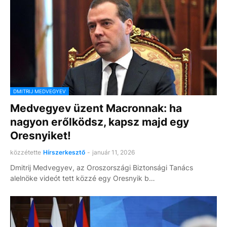
DMITRIJ MEDVEGYEV
Medvegyev üzent Macronnak: ha
nagyon erőlködsz, kapsz majd egy
Oresnyiket!
közzétette
Hírszerkesztő
-
január 11, 2026
Dmitrij Medvegyev, az Oroszországi Biztonsági Tanács
alelnöke videót tett közzé egy Oresnyik b…