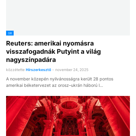
G8
Reuters: amerikai nyomásra
visszafogadnák Putyint a világ
nagyszínpadára
közzétette
Hírszerkesztő
-
november 24, 2025
A november közepén nyilvánosságra került 28 pontos
amerikai béketervezet az orosz–ukrán háború l…