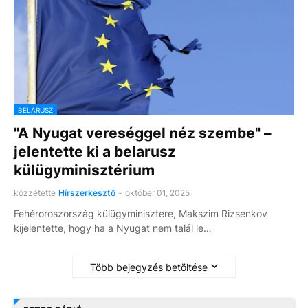
BELARUSZ
"A Nyugat vereséggel néz szembe" –
jelentette ki a belarusz
külügyminisztérium
közzétette
Hírszerkesztő
-
október 01, 2025
Fehéroroszország külügyminisztere, Makszim Rizsenkov
kijelentette, hogy ha a Nyugat nem talál le…
Több bejegyzés betöltése