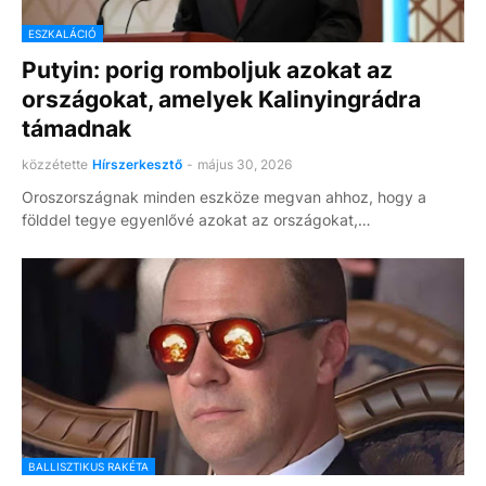
ESZKALÁCIÓ
Putyin: porig romboljuk azokat az
országokat, amelyek Kalinyingrádra
támadnak
közzétette
Hírszerkesztő
-
május 30, 2026
Oroszországnak minden eszköze megvan ahhoz, hogy a
földdel tegye egyenlővé azokat az országokat,…
BALLISZTIKUS RAKÉTA