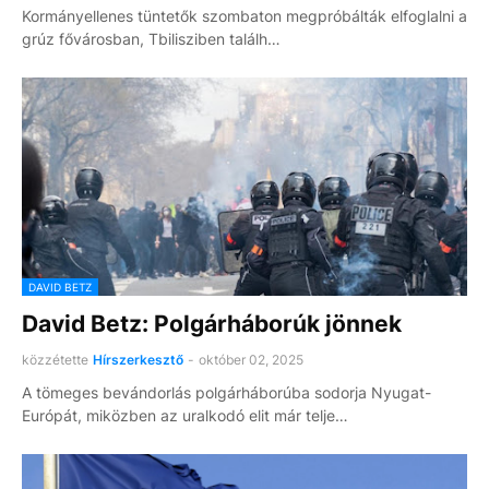
Kormányellenes tüntetők szombaton megpróbálták elfoglalni a
grúz fővárosban, Tbilisziben találh…
DAVID BETZ
David Betz: Polgárháborúk jönnek
közzétette
Hírszerkesztő
-
október 02, 2025
A tömeges bevándorlás polgárháborúba sodorja Nyugat-
Európát, miközben az uralkodó elit már telje…