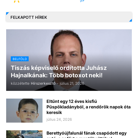
FELKAPOTT HÍREK
BELFÖLD
Tiszás képviselő ordította Juhász
Hajnalkának: Több botoxot neki!
közzétette
Hírszerkesztő
-
július 21, 2026
Eltűnt egy 12 éves kisfiú
Püspökladányból, a rendőrök napok óta
keresik
július 24, 2026
Berettyóújfalunál fának csapódott egy