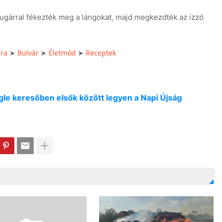
ugárral fékezték meg a lángokat, majd megkezdték az izzó
úra
Bulvár
Életmód
Receptek
➤
➤
➤
oogle keresőben elsők között legyen a Napi Újság