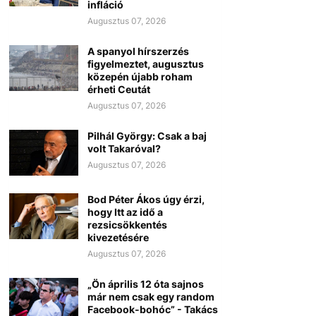
infláció
Augusztus 07, 2026
A spanyol hírszerzés
figyelmeztet, augusztus
közepén újabb roham
érheti Ceutát
Augusztus 07, 2026
Pilhál György: Csak a baj
volt Takaróval?
Augusztus 07, 2026
Bod Péter Ákos úgy érzi,
hogy Itt az idő a
rezsicsökkentés
kivezetésére
Augusztus 07, 2026
„Ön április 12 óta sajnos
már nem csak egy random
Facebook-bohóc” - Takács