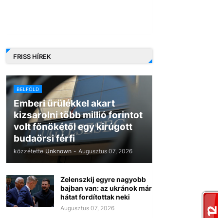
FRISS HÍREK
BELFÖLD
Emberi ürülékkel akart
kizsarolni több millió forintot
volt főnökétől egy kirúgott
budaörsi férfi
közzétette
Unknown
-
Augusztus 07, 2026
Zelenszkij egyre nagyobb
bajban van: az ukránok már
hátat fordítottak neki
Augusztus 07, 2026