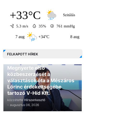
+33°C
Szitálás
5.3 m/s
35%
761
mmHg
7 aug
+34°C
8 aug
+31°C
9 au
FELKAPOTT HÍREK
GAZDASÁG
Megnyerte első
közbeszerzését a
választások óta a Mészáros
Lőrinc érdekeltségébe
tartozó V-Híd Kft.
közzétette
Hírszerkesztő
-
augusztus 06, 2026