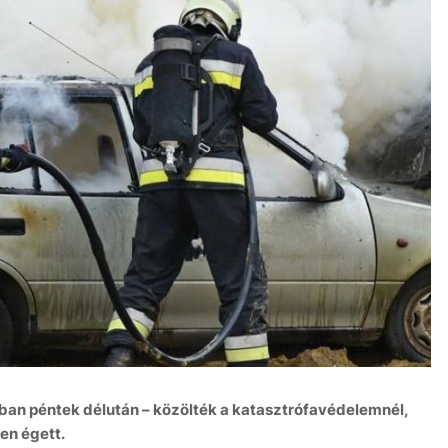
ában péntek délután – közölték a katasztrófavédelemnél,
ben égett.