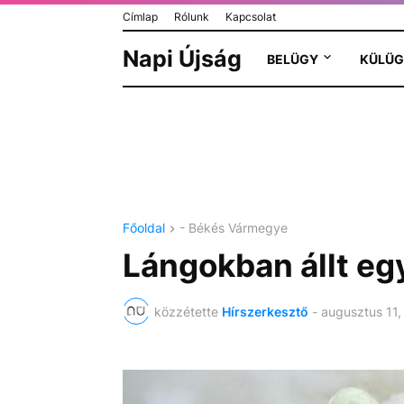
Címlap
Rólunk
Kapcsolat
Napi Újság
BELÜGY
KÜLÜG
Főoldal
- Békés Vármegye
Lángokban állt eg
közzétette
Hírszerkesztő
-
augusztus 11,