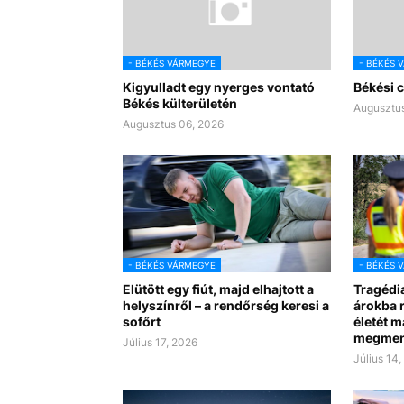
- BÉKÉS VÁRMEGYE
- BÉKÉS 
Kigyulladt egy nyerges vontató
Békési c
Békés külterületén
Augusztus
Augusztus 06, 2026
- BÉKÉS VÁRMEGYE
- BÉKÉS 
Elütött egy fiút, majd elhajtott a
Tragédi
helyszínről – a rendőrség keresi a
árokba r
sofőrt
életét m
megmen
Július 17, 2026
Július 14