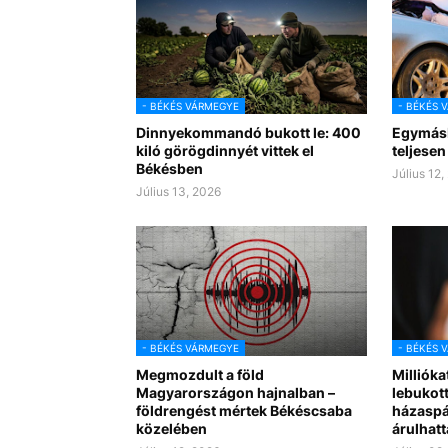
- BÉKÉS VÁRMEGYE
- BÉKÉS 
Dinnyekommandó bukott le: 400
Egymásb
kiló görögdinnyét vittek el
teljesen
Békésben
Július 12,
Július 13, 2026
- BÉKÉS VÁRMEGYE
- BÉKÉS 
Megmozdult a föld
Millióka
Magyarországon hajnalban –
lebukot
földrengést mértek Békéscsaba
házaspár
közelében
árulhatt