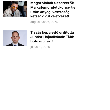
Megszólaltak a szervezők
Majka lemondott koncertje
után: Anyagi veszteség
kétségkívül keletkezett
augusztus 06, 2026
Tiszás képviselő ordította
Juhász Hajnalkának: Több
botoxot neki!
július 21, 2026