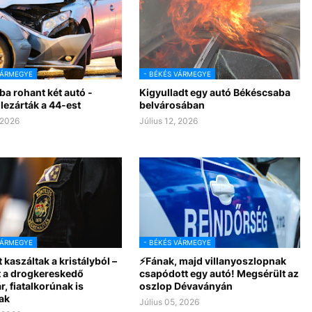
VÁRMEGYE
- BÉKÉS VÁRMEGYE
a rohant két autó -
Kigyulladt egy autó Békéscsaba
 lezárták a 44-est
belvárosában
 2026
Július 12, 2026
VÁRMEGYE
- BÉKÉS VÁRMEGYE
t kaszáltak a kristályból –
⚡Fának, majd villanyoszlopnak
t a drogkereskedő
csapódott egy autó! Megsérült az
, fiatalkorúnak is
oszlop Dévaványán
ak
Július 05, 2026