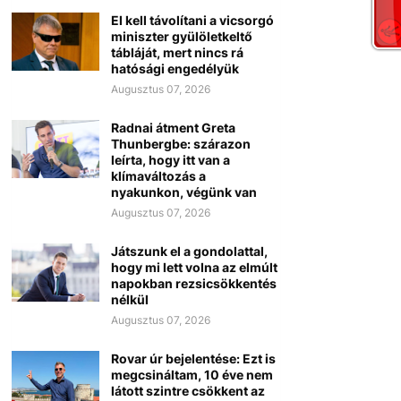
El kell távolítani a vicsorgó
miniszter gyülöletkeltő
tábláját, mert nincs rá
hatósági engedélyük
Augusztus 07, 2026
Radnai átment Greta
Thunbergbe: szárazon
leírta, hogy itt van a
klímaváltozás a
nyakunkon, végünk van
Augusztus 07, 2026
Játszunk el a gondolattal,
hogy mi lett volna az elmúlt
napokban rezsicsökkentés
nélkül
Augusztus 07, 2026
Rovar úr bejelentése: Ezt is
megcsináltam, 10 éve nem
látott szintre csökkent az