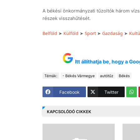
A békési önkormányzati tűzoltók három vízs
részek visszahűtését.
Belföld
Külföld
Sport
Gazdaság
Kult
➤
➤
➤
➤
Itt állíthatja be, hogy a G
Témák:
- Békés Vármegye
autótűz
Békés
Facebook
Twitter
KAPCSOLÓDÓ CIKKEK