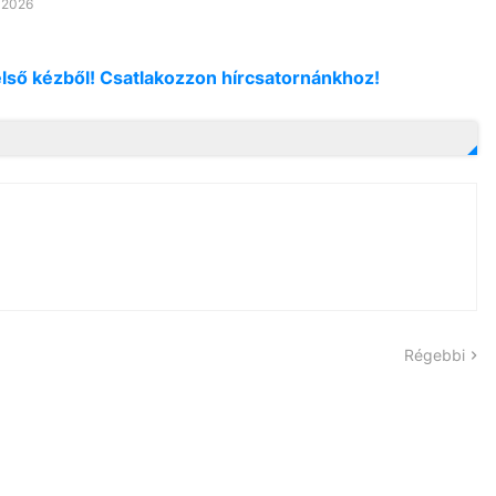
, 2026
első kézből! Csatlakozzon hírcsatornánkhoz!
Régebbi