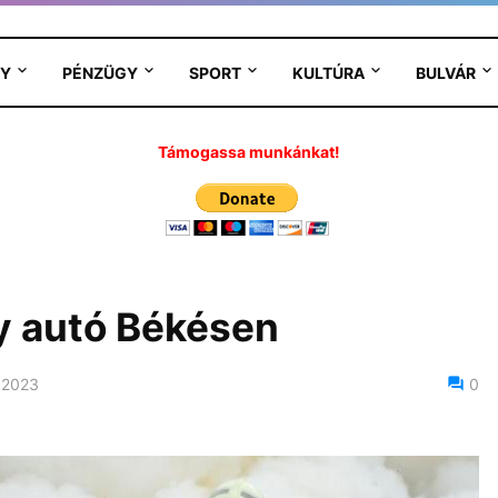
Y
PÉNZÜGY
SPORT
KULTÚRA
BULVÁR
Támogassa munkánkat!
y autó Békésen
 2023
0