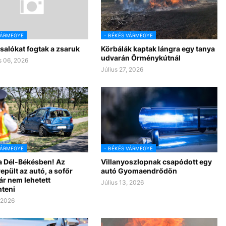
VÁRMEGYE
- BÉKÉS VÁRMEGYE
salókat fogtak a zsaruk
Körbálák kaptak lángra egy tanya
udvarán Örménykútnál
 06, 2026
Július 27, 2026
VÁRMEGYE
- BÉKÉS VÁRMEGYE
a Dél-Békésben! Az
Villanyoszlopnak csapódott egy
epült az autó, a sofőr
autó Gyomaendrődön
ár nem lehetett
Július 13, 2026
teni
, 2026