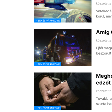
közzétette
Verekedés
körül, mi
- BÉKÉS VÁRMEGYE
Amíg Ö
közzétette
Éjfél mag
beszorult
- BÉKÉS VÁRMEGYE
Megho
edzőt 
közzétette
Továbbra 
szúrta ha
- BÉKÉS VÁRMEGYE