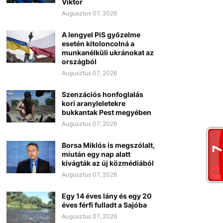
Viktor
Augusztus 07, 2026
A lengyel PiS győzelme
esetén kitoloncolná a
munkanélküli ukránokat az
országból
Augusztus 07, 2026
Szenzációs honfoglalás
kori aranyleletekre
bukkantak Pest megyében
Augusztus 07, 2026
Borsa Miklós is megszólalt,
miután egy nap alatt
kivágták az új közmédiából
Augusztus 07, 2026
Egy 14 éves lány és egy 20
éves férfi fulladt a Sajóba
Augusztus 07, 2026