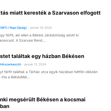
tás miatt keresték a Szarvason elfogott
(MTI / Napi Újság)
-
január 18, 2024
gy férfit, aki ellen a Békési Járásbíróság adott ki
arancsot. A Szarvasi Rend…
stet találtak egy házban Békésen
Hírszerkesztő
-
január 13, 2024
yt férfit találtak a Tárház utca egyik házában hétfőn délután
 írta a BékésMát…
nki megsérült Békésen a kocsmai
ban