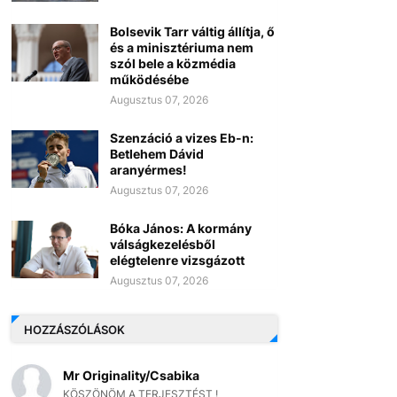
Bolsevik Tarr váltig állítja, ő
és a minisztériuma nem
szól bele a közmédia
működésébe
Augusztus 07, 2026
Szenzáció a vizes Eb-n:
Betlehem Dávid
aranyérmes!
Augusztus 07, 2026
Bóka János: A kormány
válságkezelésből
elégtelenre vizsgázott
Augusztus 07, 2026
HOZZÁSZÓLÁSOK
Mr Originality/Csabika
KÖSZÖNÖM A TERJESZTÉST !