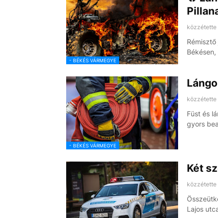
Pillan
közzétette
Rémisztő 
Békésen, 
- BÉKÉS VÁRMEGYE
Lángok
közzétette
Füst és l
gyors be
- BÉKÉS VÁRMEGYE
Két s
közzétette
Összeütkö
Lajos ut