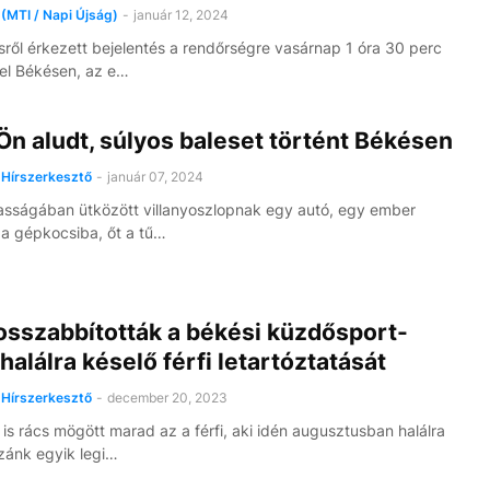
(MTI / Napi Újság)
-
január 12, 2024
ről érkezett bejelentés a rendőrségre vasárnap 1 óra 30 perc
vel Békésen, az e…
n aludt, súlyos baleset történt Békésen
Hírszerkesztő
-
január 07, 2024
asságában ütközött villanyoszlopnak egy autó, egy ember
 a gépkocsiba, őt a tű…
sszabbították a békési küzdősport-
halálra késelő férfi letartóztatását
Hírszerkesztő
-
december 20, 2023
is rács mögött marad az a férfi, aki idén augusztusban halálra
zánk egyik legi…