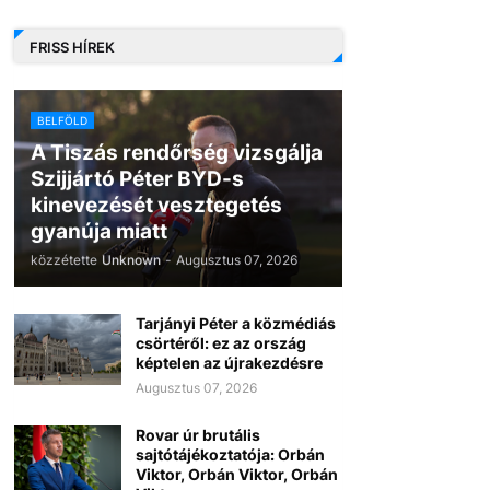
FRISS HÍREK
BELFÖLD
A Tiszás rendőrség vizsgálja
Szijjártó Péter BYD-s
kinevezését vesztegetés
gyanúja miatt
közzétette
Unknown
-
Augusztus 07, 2026
Tarjányi Péter a közmédiás
csörtéről: ez az ország
képtelen az újrakezdésre
Augusztus 07, 2026
Rovar úr brutális
sajtótájékoztatója: Orbán
Viktor, Orbán Viktor, Orbán