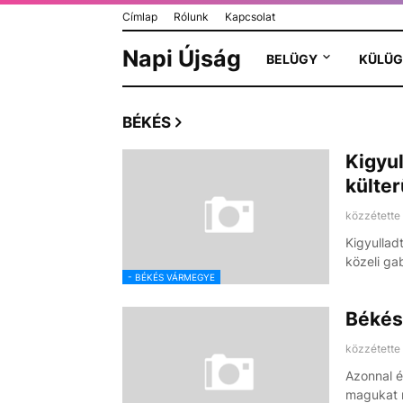
Címlap
Rólunk
Kapcsolat
Napi Újság
BELÜGY
KÜLÜG
BÉKÉS
Kigyu
külter
közzétette
Kigyullad
közeli ga
- BÉKÉS VÁRMEGYE
Békési
közzétette
Azonnal ér
magukat 