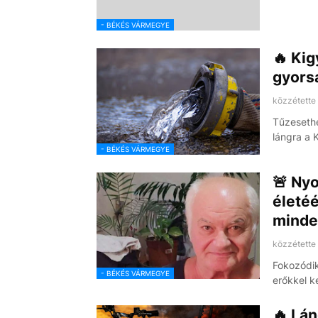
- BÉKÉS VÁRMEGYE
🔥 Kig
gyors
közzétette
Tűzesethe
lángra a 
- BÉKÉS VÁRMEGYE
🚨 Nyo
életéé
minde
közzétette
Fokozódik
- BÉKÉS VÁRMEGYE
erőkkel k
🔥 Lá