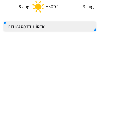
8 aug
+30°C
9 aug
+30°C
10 a
FELKAPOTT HÍREK