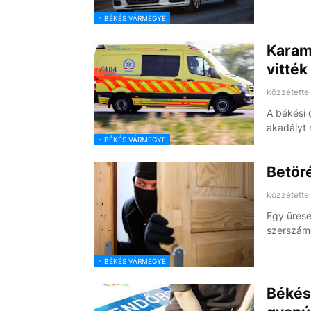
- BÉKÉS VÁRMEGYE
Karam
vitték
közzétette
A békési 
akadályt
- BÉKÉS VÁRMEGYE
Betöré
közzétette
Egy ürese
szerszám
- BÉKÉS VÁRMEGYE
Békés