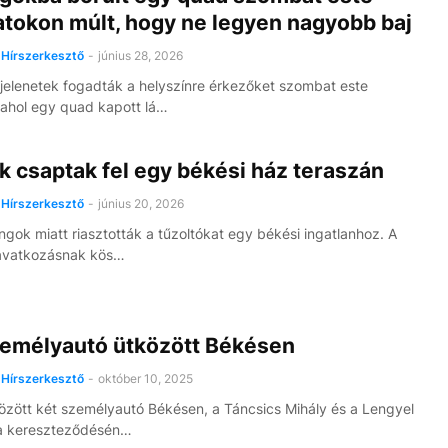
atokon múlt, hogy ne legyen nagyobb baj
Hírszerkesztő
-
június 28, 2026
jelenetek fogadták a helyszínre érkezőket szombat este
ahol egy quad kapott lá…
 csaptak fel egy békési ház teraszán
Hírszerkesztő
-
június 20, 2026
ángok miatt riasztották a tűzoltókat egy békési ingatlanhoz. A
avatkozásnak kös…
zemélyautó ütközött Békésen
Hírszerkesztő
-
október 10, 2025
zött két személyautó Békésen, a Táncsics Mihály és a Lengyel
ca kereszteződésén…