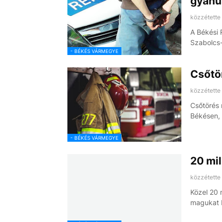
gyanús
közzétette
A Békési 
Szabolcs
- BÉKÉS VÁRMEGYE
Csőtö
közzétette
Csőtörés 
Békésen, 
- BÉKÉS VÁRMEGYE
20 mil
közzétette
Közel 20 m
magukat 