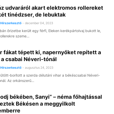
z udvaráról akart elektromos rollereket
két tinédzser, de lebuktak
Hírszerkesztő
-
december 04, 2023
án őrizetbe került egy férfi, Eleken kerékpártolvaj bukott le,
rollerekre szeme…
r fákat tépett ki, napernyőket repített a
 a csabai Néveri-tónál
Hírszerkesztő
-
augusztus 24, 2023
űtött-borított a szerda délutáni vihar a békéscsabai Néveri-
nál. Az orkánszerű…
odj békében, Sanyi” – néma főhajtással
eztek Békésen a meggyilkolt
emberre