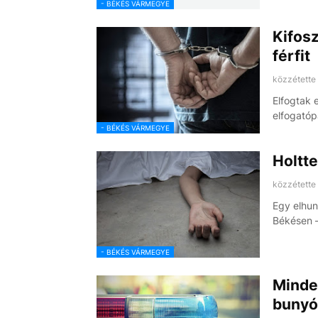
- BÉKÉS VÁRMEGYE
Kifosz
férfit
közzétette
Elfogtak e
elfogatóp
- BÉKÉS VÁRMEGYE
Holtte
közzétette
Egy elhun
Békésen –
- BÉKÉS VÁRMEGYE
Minde
bunyó