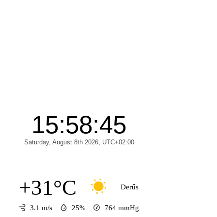
+31°C
Derűs
3.1 m/s
25%
764
mmHg