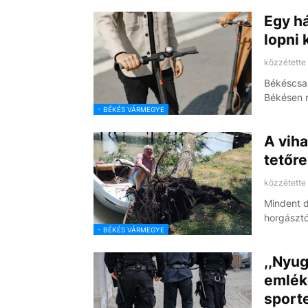
Egy há
lopni 
közzétette
Békéscsab
Békésen 
- BÉKÉS VÁRMEGYE
A viha
tetőre
közzétette
Mindent d
horgásztó
- BÉKÉS VÁRMEGYE
,,Nyug
emlék
sport