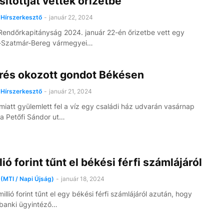
ítottját vették őrizetbe
Hírszerkesztő
-
január 22, 2024
Rendőrkapitányság 2024. január 22-én őrizetbe vett egy
-Szatmár-Bereg vármegyei…
rés okozott gondot Békésen
Hírszerkesztő
-
január 21, 2024
miatt gyülemlett fel a víz egy családi ház udvarán vasárnap
a Petőfi Sándor ut…
lió forint tűnt el békési férfi számlájáról
(MTI / Napi Újság)
-
január 18, 2024
illió forint tűnt el egy békési férfi számlájáról azután, hogy
banki ügyintéző…