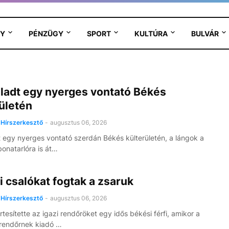
Y
PÉNZÜGY
SPORT
KULTÚRA
BULVÁR
lladt egy nyerges vontató Békés
ületén
Hírszerkesztő
-
augusztus 06, 2026
t egy nyerges vontató szerdán Békés külterületén, a lángok a
bonatarlóra is át…
 csalókat fogtak a zsaruk
Hírszerkesztő
-
augusztus 06, 2026
tesítette az igazi rendőröket egy idős békési férfi, amikor a
rendőrnek kiadó …