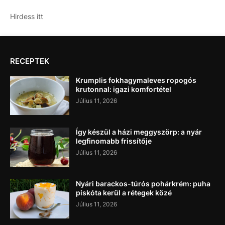
Hirdess itt
RECEPTEK
Krumplis fokhagymaleves ropogós
krutonnal: igazi komfortétel
Július 11, 2026
Így készül a házi meggyszörp: a nyár
legfinomabb frissítője
Július 11, 2026
Nyári barackos-túrós pohárkrém: puha
piskóta kerül a rétegek közé
Július 11, 2026