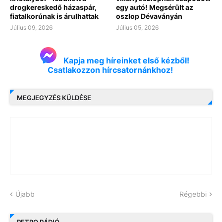
drogkereskedő házaspár,
egy autó! Megsérült az
fiatalkorúnak is árulhattak
oszlop Dévaványán
Július 09, 2026
Július 05, 2026
Kapja meg híreinket első kézből!
Csatlakozzon hírcsatornánkhoz!
MEGJEGYZÉS KÜLDÉSE
Újabb
Régebbi
RETRO RÁDIÓ