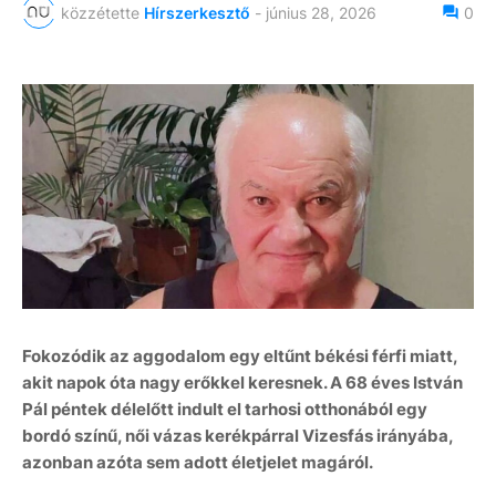
közzétette
Hírszerkesztő
-
június 28, 2026
0
Fokozódik az aggodalom egy eltűnt békési férfi miatt,
akit napok óta nagy erőkkel keresnek. A 68 éves István
Pál péntek délelőtt indult el tarhosi otthonából egy
bordó színű, női vázas kerékpárral Vizesfás irányába,
azonban azóta sem adott életjelet magáról.