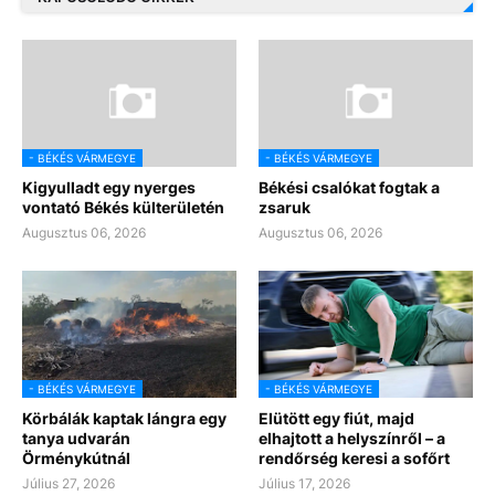
- BÉKÉS VÁRMEGYE
- BÉKÉS VÁRMEGYE
Kigyulladt egy nyerges
Békési csalókat fogtak a
vontató Békés külterületén
zsaruk
Augusztus 06, 2026
Augusztus 06, 2026
- BÉKÉS VÁRMEGYE
- BÉKÉS VÁRMEGYE
Körbálák kaptak lángra egy
Elütött egy fiút, majd
tanya udvarán
elhajtott a helyszínről – a
Örménykútnál
rendőrség keresi a sofőrt
Július 27, 2026
Július 17, 2026