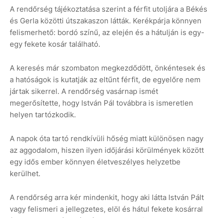
A rendőrség tájékoztatása szerint a férfit utoljára a Békés
és Gerla közötti útszakaszon látták. Kerékpárja könnyen
felismerhető: bordó színű, az elején és a hátulján is egy-
egy fekete kosár található.
A keresés már szombaton megkezdődött, önkéntesek és
a hatóságok is kutatják az eltűnt férfit, de egyelőre nem
jártak sikerrel. A rendőrség vasárnap ismét
megerősítette, hogy István Pál továbbra is ismeretlen
helyen tartózkodik.
A napok óta tartó rendkívüli hőség miatt különösen nagy
az aggodalom, hiszen ilyen időjárási körülmények között
egy idős ember könnyen életveszélyes helyzetbe
kerülhet.
A rendőrség arra kér mindenkit, hogy aki látta István Pált
vagy felismeri a jellegzetes, elöl és hátul fekete kosárral