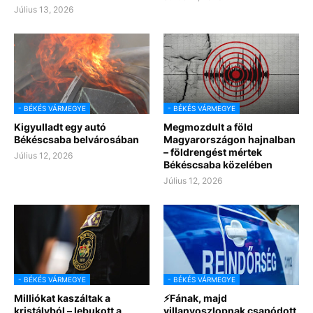
Július 13, 2026
- BÉKÉS VÁRMEGYE
- BÉKÉS VÁRMEGYE
Kigyulladt egy autó
Megmozdult a föld
Békéscsaba belvárosában
Magyarországon hajnalban
– földrengést mértek
Július 12, 2026
Békéscsaba közelében
Július 12, 2026
- BÉKÉS VÁRMEGYE
- BÉKÉS VÁRMEGYE
Milliókat kaszáltak a
⚡Fának, majd
kristályból – lebukott a
villanyoszlopnak csapódott