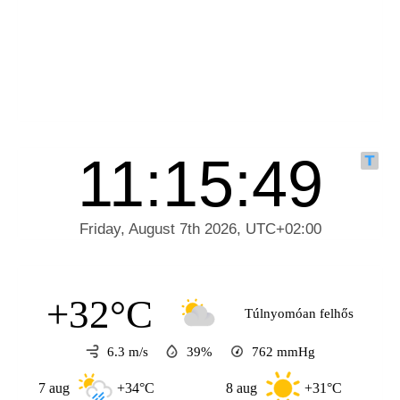
+32°C
Túlnyomóan felhős
6.3 m/s
39%
762
mmHg
7 aug
+34°C
8 aug
+31°C
9 au