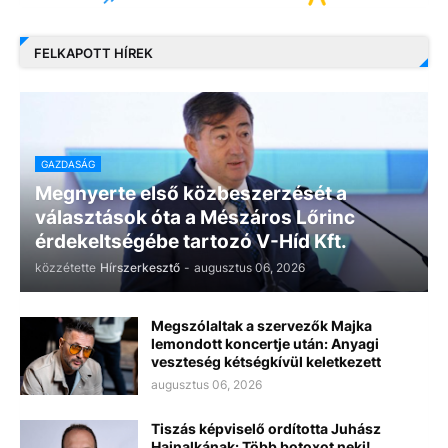
FELKAPOTT HÍREK
GAZDASÁG
Megnyerte első közbeszerzését a
választások óta a Mészáros Lőrinc
érdekeltségébe tartozó V-Híd Kft.
közzétette
Hírszerkesztő
-
augusztus 06, 2026
Megszólaltak a szervezők Majka
lemondott koncertje után: Anyagi
veszteség kétségkívül keletkezett
augusztus 06, 2026
Tiszás képviselő ordította Juhász
Hajnalkának: Több botoxot neki!