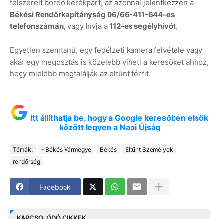
felszerelt bordó kerékpárt, az azonnal jelentkezzen a
Békési Rendőrkapitányság 06/66-411-644-es
telefonszámán
, vagy hívja a
112-es segélyhívót
.
Egyetlen szemtanú, egy fedélzeti kamera felvétele vagy
akár egy megosztás is közelebb viheti a keresőket ahhoz,
hogy mielőbb megtalálják az eltűnt férfit.
Itt állíthatja be, hogy a Google keresőben elsők
között legyen a Napi Újság
Témák:
- Békés Vármegye
Békés
Eltűnt Személyek
rendőrség
Facebook
KAPCSOLÓDÓ CIKKEK