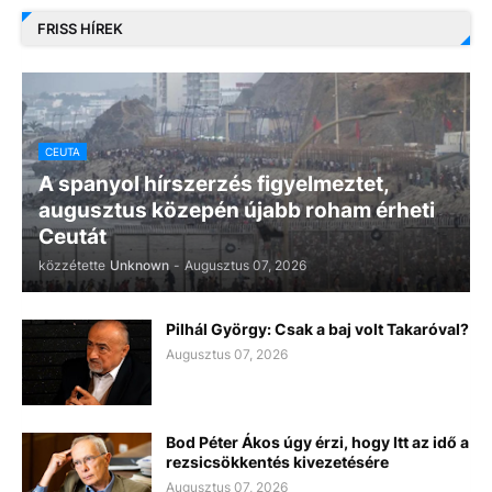
FRISS HÍREK
CEUTA
A spanyol hírszerzés figyelmeztet,
augusztus közepén újabb roham érheti
Ceutát
közzétette
Unknown
-
Augusztus 07, 2026
Pilhál György: Csak a baj volt Takaróval?
Augusztus 07, 2026
Bod Péter Ákos úgy érzi, hogy Itt az idő a
rezsicsökkentés kivezetésére
Augusztus 07, 2026