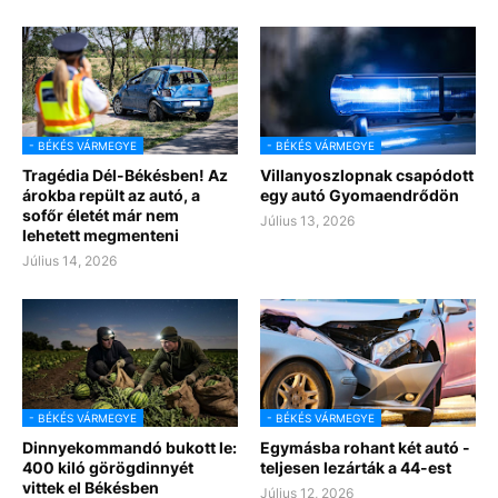
- BÉKÉS VÁRMEGYE
- BÉKÉS VÁRMEGYE
Tragédia Dél-Békésben! Az
Villanyoszlopnak csapódott
árokba repült az autó, a
egy autó Gyomaendrődön
sofőr életét már nem
Július 13, 2026
lehetett megmenteni
Július 14, 2026
- BÉKÉS VÁRMEGYE
- BÉKÉS VÁRMEGYE
Dinnyekommandó bukott le:
Egymásba rohant két autó -
400 kiló görögdinnyét
teljesen lezárták a 44-est
vittek el Békésben
Július 12, 2026