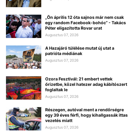
„Ön április 12 óta sajnos már nem csak
egy random Facebook-bohóc” - Takács
Péter eligazította Rovar urat
Augusztus 07, 2026
A Hazajáró túlélése mutat új utat a
patrióta médiának
Augusztus 07, 2026
Ozora Fesztivál: 21 embert vettek
őrizetbe, közel hatezer adag kábítószert
foglaltak le
Augusztus 07, 2026
Részegen, autóval ment a rendőrségre
egy 39 éves férfi, hogy kihallgassák ittas
vezetés miatt
Augusztus 07, 2026