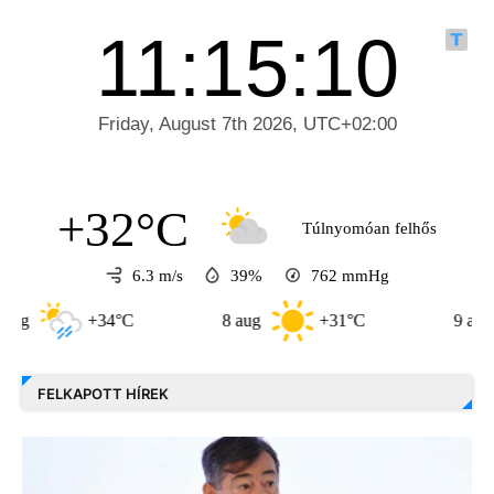
+32°C
Túlnyomóan felhős
6.3 m/s
39%
762
mmHg
+34°C
8 aug
+31°C
9 aug
FELKAPOTT HÍREK