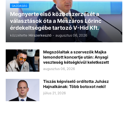
GAZDASÁG
Megnyerte első közbeszerzését a
választások óta a Mészáros Lőrinc
érdekeltségébe tartozó V-Híd Kft.
közzétette
Hírszerkesztő
-
augusztus 06, 2026
Megszólaltak a szervezők Majka
lemondott koncertje után: Anyagi
veszteség kétségkívül keletkezett
augusztus 06, 2026
Tiszás képviselő ordította Juhász
Hajnalkának: Több botoxot neki!
július 21, 2026