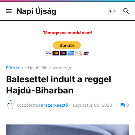
Napi Újság
Támogassa munkánkat!
Főoldal
- Hajdú-Bihar Vármegye
Balesettel indult a reggel
Hajdú-Biharban
közzétette
Hírszerkesztő
-
augusztus 06, 2023
0