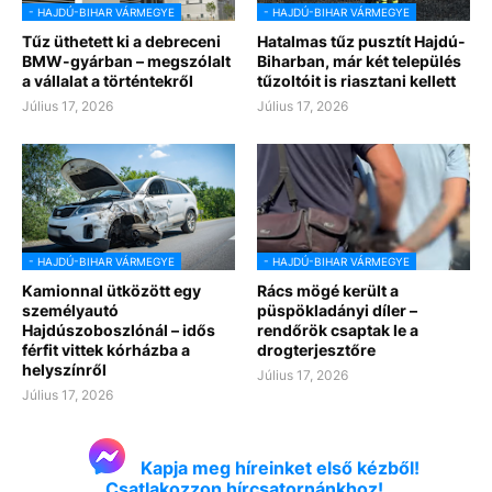
- HAJDÚ-BIHAR VÁRMEGYE
- HAJDÚ-BIHAR VÁRMEGYE
Tűz üthetett ki a debreceni
Hatalmas tűz pusztít Hajdú-
BMW-gyárban – megszólalt
Biharban, már két település
a vállalat a történtekről
tűzoltóit is riasztani kellett
Július 17, 2026
Július 17, 2026
- HAJDÚ-BIHAR VÁRMEGYE
- HAJDÚ-BIHAR VÁRMEGYE
Kamionnal ütközött egy
Rács mögé került a
személyautó
püspökladányi díler –
Hajdúszoboszlónál – idős
rendőrök csaptak le a
férfit vittek kórházba a
drogterjesztőre
helyszínről
Július 17, 2026
Július 17, 2026
Kapja meg híreinket első kézből!
Csatlakozzon hírcsatornánkhoz!