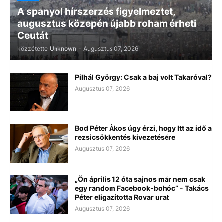
A spanyol hírszerzés figyelmeztet,
augusztus közepén újabb roham érheti
Ceutát
közzétette
Unknown
-
Augusztus 07, 2026
Pilhál György: Csak a baj volt Takaróval?
Augusztus 07, 2026
Bod Péter Ákos úgy érzi, hogy Itt az idő a
rezsicsökkentés kivezetésére
Augusztus 07, 2026
„Ön április 12 óta sajnos már nem csak
egy random Facebook-bohóc” - Takács
Péter eligazította Rovar urat
Augusztus 07, 2026