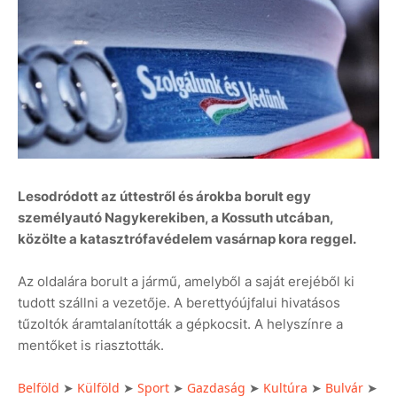
Lesodródott az úttestről és árokba borult egy
személyautó Nagykerekiben, a Kossuth utcában,
közölte a katasztrófavédelem vasárnap kora reggel.
Az oldalára borult a jármű, amelyből a saját erejéből ki
tudott szállni a vezetője. A berettyóújfalui hivatásos
tűzoltók áramtalanították a gépkocsit. A helyszínre a
mentőket is riasztották.
Belföld
Külföld
Sport
Gazdaság
Kultúra
Bulvár
➤
➤
➤
➤
➤
➤