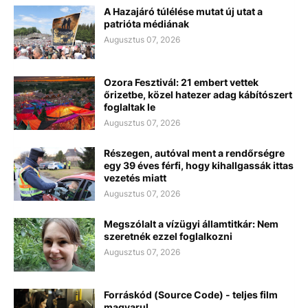
A Hazajáró túlélése mutat új utat a
patrióta médiának
Augusztus 07, 2026
Ozora Fesztivál: 21 embert vettek
őrizetbe, közel hatezer adag kábítószert
foglaltak le
Augusztus 07, 2026
Részegen, autóval ment a rendőrségre
egy 39 éves férfi, hogy kihallgassák ittas
vezetés miatt
Augusztus 07, 2026
Megszólalt a vízügyi államtitkár: Nem
szeretnék ezzel foglalkozni
Augusztus 07, 2026
Forráskód (Source Code) - teljes film
magyarul