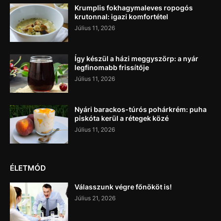
Krumplis fokhagymaleves ropogós
krutonnal: igazi komfortétel
Július 11, 2026
Így készül a házi meggyszörp: a nyár
legfinomabb frissítője
Július 11, 2026
Nyári barackos-túrós pohárkrém: puha
piskóta kerül a rétegek közé
Július 11, 2026
ÉLETMÓD
Válasszunk végre főnököt is!
Július 21, 2026