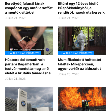
Berettyóújfalunál fának
Eltűnt egy 12 éves kisfiú
csapódott egy autó: a sofőrt
Püspökladányból, a
a mentők vitték el
rendőrök napok óta keresik
Július 24, 2026
Július 24, 2026
- HAJDÚ-BIHAR VÁRMEGYE
- HAJDÚ-BIHAR VÁRMEGYE
Húsbárddal támadt volt
Mumifikálódott holttestet
párjára Bagamérban: a
találtak Mikepércsen,
testvér mentette meg a nő
agyonverték az áldozatot
életét a brutális támadásnál
Július 20, 2026
Július 21, 2026