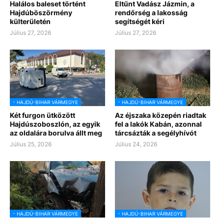
Halálos baleset történt
Eltűnt Vadász Jázmin, a
Hajdúböszörmény
rendőrség a lakosság
külterületén
segítségét kéri
Július 27, 2026
Július 27, 2026
- HAJDÚ-BIHAR VÁRMEGYE
- HAJDÚ-BIHAR VÁRMEGYE
Két furgon ütközött
Az éjszaka közepén riadtak
Hajdúszoboszlón, az egyik
fel a lakók Kabán, azonnal
az oldalára borulva állt meg
tárcsázták a segélyhívót
Július 25, 2026
Július 24, 2026
- HAJDÚ-BIHAR VÁRMEGYE
- HAJDÚ-BIHAR VÁRMEGYE