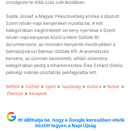
országszerte több száz cukrászdában.
Septe József, a Magyar Pékszövetség elnöke a díjazott
Szent István-napi kenyereket mutatta be. A két
kategóriában meghirdetett verseny nyertese a Szent
István-napi kenyerek közül a Heim Sütöde Bt.
durumkenyere, az innovatív kenyerek mezőnyében a
balmazújvárosi Balmaz-Sütöde Kft. Aranymetszés
kenyere, az újonnan bevezetett, sétáló sütemény
kategóriában pedig a biharkeresztesi Éles Szilárd (Stella
pékség) málnás-pisztáciás pékfagylaltja lett.
Belföld
Külföld
Sport
Gazdaság
Kultúra
Bulvár
➤
➤
➤
➤
➤
➤
Életmód
Receptek
➤
Itt állíthatja be, hogy a Google keresőben elsők
között legyen a Napi Újság