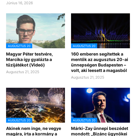
Június 16, 2026
AUGUSZTUS 20
AUGUSZTUS 20
Magyar Péter testvére,
160 emberen segítettek a
Marcika így gyalázta a
mentők az augusztus 20-ai
tűzijátékot (Videó)
ünnepségen Budapesten –
volt, aki leesett a magasból
Augusztus 21, 2025
Augusztus 21, 2025
AUGUSZTUS 20
AUGUSZTUS 20
Akinek nem inge, ne vegye
Márki-Zay ünnepi beszédet
magára, írta a kormány a
mondott: „Bizánc ügynökei