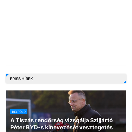
FRISS HÍREK
BELFÖLD
A Tiszás rendőrség vizsgálja Szijjártó
Péter BYD-s kinevezését vesztegetés