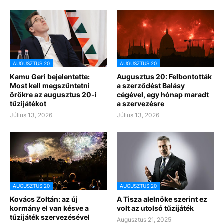
AUGUSZTUS 20
AUGUSZTUS 20
Kamu Geri bejelentette:
Augusztus 20: Felbontották
Most kell megszűntetni
a szerződést Balásy
örökre az augusztus 20-i
cégével, egy hónap maradt
tűzijátékot
a szervezésre
Július 13, 2026
Július 13, 2026
AUGUSZTUS 20
AUGUSZTUS 20
Kovács Zoltán: az új
A Tisza alelnöke szerint ez
kormány el van késve a
volt az utolsó tűzijáték
tűzijáték szervezésével
Augusztus 21, 2025