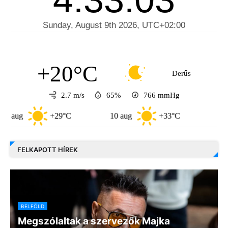
+20°C
Derűs
2.7 m/s
65%
766
mmHg
+29°C
10 aug
+33°C
11 aug
FELKAPOTT HÍREK
BELFÖLD
Megszólaltak a szervezők Majka