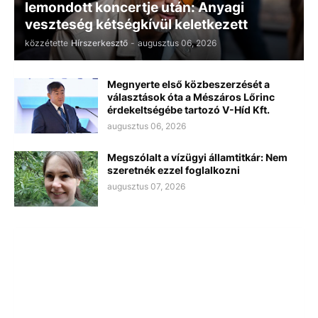
lemondott koncertje után: Anyagi
veszteség kétségkívül keletkezett
közzétette
Hírszerkesztő
-
augusztus 06, 2026
Megnyerte első közbeszerzését a
választások óta a Mészáros Lőrinc
érdekeltségébe tartozó V-Híd Kft.
augusztus 06, 2026
Megszólalt a vízügyi államtitkár: Nem
szeretnék ezzel foglalkozni
augusztus 07, 2026