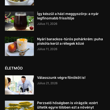
Így készül a házi meggyszörp: a nyár
legfinomabb frissítője
Július 11, 2026
Nyári barackos-túrós pohárkrém: puha
piskóta kerül a rétegek közé
Július 11, 2026
ÉLETMÓD
Válasszunk végre főnököt is!
Július 21, 2026
Perzselő hőségben is virágzik: ezért
ültetik egyre többen ezt a növényt