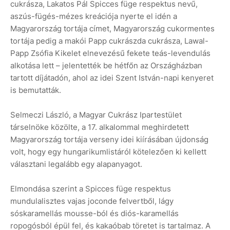
cukrásza, Lakatos Pál Spicces füge respektus nevű,
aszús-fügés-mézes kreációja nyerte el idén a
Magyarország tortája címet, Magyarország cukormentes
tortája pedig a makói Papp cukrászda cukrásza, Lawal-
Papp Zsófia Kikelet elnevezésű fekete teás-levendulás
alkotása lett – jelentették be hétfőn az Országházban
tartott díjátadón, ahol az idei Szent István-napi kenyeret
is bemutatták.
Selmeczi László, a Magyar Cukrász Ipartestület
társelnöke közölte, a 17. alkalommal meghirdetett
Magyarország tortája verseny idei kiírásában újdonság
volt, hogy egy hungarikumlistáról kötelezően ki kellett
választani legalább egy alapanyagot.
Elmondása szerint a Spicces füge respektus
mundulalisztes vajas joconde felvertből, lágy
sóskaramellás mousse-ból és diós-karamellás
ropogósból épül fel, és kakaóbab töretet is tartalmaz. A