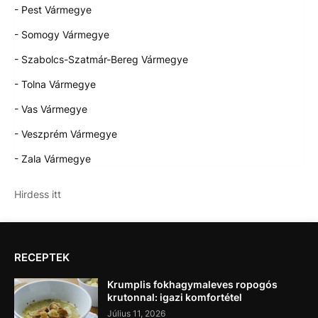
- Pest Vármegye
- Somogy Vármegye
- Szabolcs-Szatmár-Bereg Vármegye
- Tolna Vármegye
- Vas Vármegye
- Veszprém Vármegye
- Zala Vármegye
Hirdess itt
RECEPTEK
Krumplis fokhagymaleves ropogós
krutonnal: igazi komfortétel
Július 11, 2026