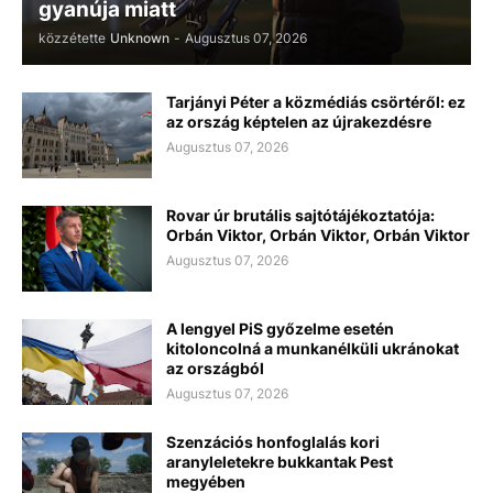
gyanúja miatt
közzétette
Unknown
-
Augusztus 07, 2026
Tarjányi Péter a közmédiás csörtéről: ez
az ország képtelen az újrakezdésre
Augusztus 07, 2026
Rovar úr brutális sajtótájékoztatója:
Orbán Viktor, Orbán Viktor, Orbán Viktor
Augusztus 07, 2026
A lengyel PiS győzelme esetén
kitoloncolná a munkanélküli ukránokat
az országból
Augusztus 07, 2026
Szenzációs honfoglalás kori
aranyleletekre bukkantak Pest
megyében