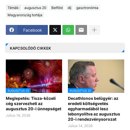
Témák:
augusztus 20
Belföld
díj
gasztronómia
Magyarország tortája
Facebook
KAPCSOLÓDÓ CIKKEK
AUGUSZTUS 20
AUGUSZTUS 20
Meglepetés: Tisza-közeli
Decathlonos belügyér: az
cég szervezheti az
eredeti költségvetés
augusztus 20-i ünnepséget
egyharmadából lesz
lebonyolítva az augusztus
Július 16, 2026
20-i rendezvénysorozat
Július 14, 2026