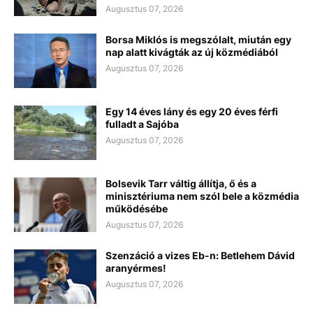
Augusztus 07, 2026
Borsa Miklós is megszólalt, miután egy
nap alatt kivágták az új közmédiából
Augusztus 07, 2026
Egy 14 éves lány és egy 20 éves férfi
fulladt a Sajóba
Augusztus 07, 2026
Bolsevik Tarr váltig állítja, ő és a
minisztériuma nem szól bele a közmédia
működésébe
Augusztus 07, 2026
Szenzáció a vizes Eb-n: Betlehem Dávid
aranyérmes!
Augusztus 07, 2026