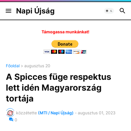
Napi Újság
Támogassa munkánkat!
Főoldal
augusztus 20
A Spicces füge respektus
lett idén Magyarország
tortája
közzétette
(MTI / Napi Újság)
-
augusztus 01, 2023
0