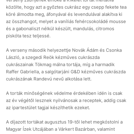
közölte, hogy azt a győztes cukrász egy csepp fekete tea
köré álmodta meg, áfonyával és levendulával alakítva ki
az összhangot, melyet a vaníliás fehércsokoládé mousse
és a gabonaliszt nélkül készült, mandulás, citromos
piskóta tesz teljessé.
A verseny második helyezettje Novák Ádám és Csonka
László, a szegedi Reök kézműves cukrászda
cukrászainak Tökmag málna tortája, míg a harmadik
Raffer Gabriella, a salgótarjáni G&D kézműves cukrászda
cukrászának Randevú nevű alkotása lett.
A torták minőségének védelme érdekében idén is csak
az év végétől lesznek nyilvánosak a receptek, addig csak
az ipartestület tagjai készíthetik ezeket.
A díjazott tortákat augusztus 19-től lehet megkóstolni a
Magyar Ízek Utcájában a Várkert Bazárban, valamint