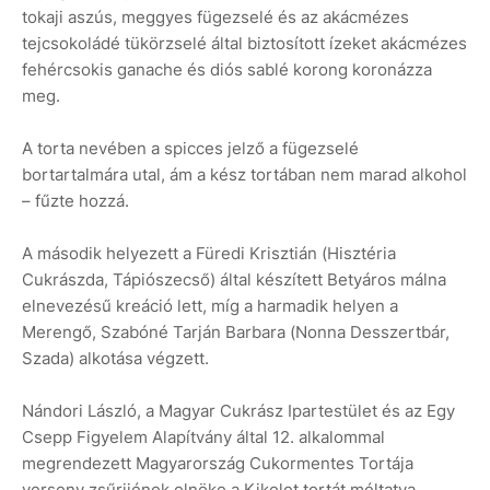
tokaji aszús, meggyes fügezselé és az akácmézes
tejcsokoládé tükörzselé által biztosított ízeket akácmézes
fehércsokis ganache és diós sablé korong koronázza
meg.
A torta nevében a spicces jelző a fügezselé
bortartalmára utal, ám a kész tortában nem marad alkohol
– fűzte hozzá.
A második helyezett a Füredi Krisztián (Hisztéria
Cukrászda, Tápiószecső) által készített Betyáros málna
elnevezésű kreáció lett, míg a harmadik helyen a
Merengő, Szabóné Tarján Barbara (Nonna Desszertbár,
Szada) alkotása végzett.
Nándori László, a Magyar Cukrász Ipartestület és az Egy
Csepp Figyelem Alapítvány által 12. alkalommal
megrendezett Magyarország Cukormentes Tortája
verseny zsűrijének elnöke a Kikelet tortát méltatva