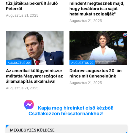
tűzijátékba bekerült áruló
mindent megtesznek majd,
Péterről
hogy továbbra is a saját
hatalmukat szolgálják"
Augusztus 21, 2025
Augusztus 21, 2025
AUGUSZTUS 20
AUGUSZTUS 20
Az amerikai külügyminiszer
Dobrev: augusztus 20-án
méltatta Magyarországot az
nincs mit ünnepelnünk
államalapítás alkalmával
Augusztus 21, 2025
Augusztus 21, 2025
Kapja meg híreinket első kézből!
Csatlakozzon hírcsatornánkhoz!
MEGJEGYZÉS KÜLDÉSE