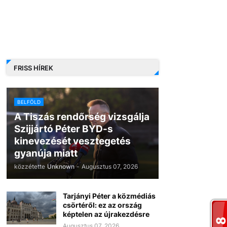
FRISS HÍREK
BELFÖLD
A Tiszás rendőrség vizsgálja
Szijjártó Péter BYD-s
kinevezését vesztegetés
gyanúja miatt
közzétette
Unknown
-
Augusztus 07, 2026
Tarjányi Péter a közmédiás
csörtéről: ez az ország
képtelen az újrakezdésre
Augusztus 07, 2026