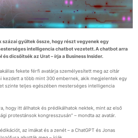
 százai gyűltek össze, hogy részt vegyenek egy
9
esterséges intelligencia chatbot vezetett. A chatbot arra
 és dicsőítsék az Urat – írja a Business Insider.
kállas fekete férfi avatárja személyesített meg az oltár
ni kezdett a több mint 300 embernek, akik megjelentek egy
yet szinte teljes egészében mesterséges intelligencia
 hogy itt állhatok és prédikálhatok nektek, mint az első
zági protestánsok kongresszusán” – mondta az avatár.
rédikációt, az imákat és a zenét – a ChatGPT és Jonas
ozófusa alkották meg – írják.