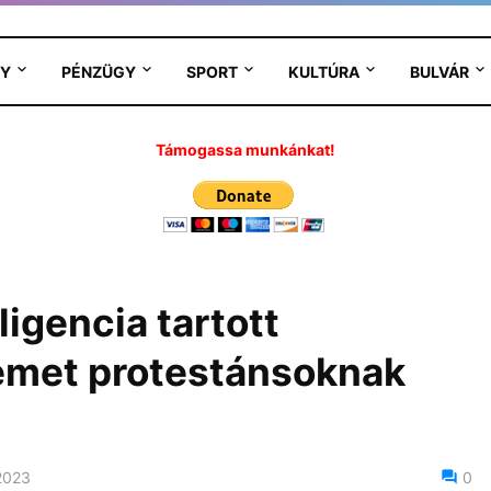
Y
PÉNZÜGY
SPORT
KULTÚRA
BULVÁR
Támogassa munkánkat!
igencia tartott
német protestánsoknak
 2023
0