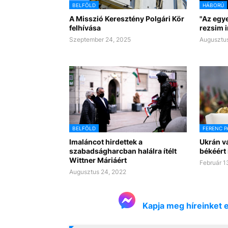
BELFÖLD
HÁBORÚ
A Misszió Keresztény Polgári Kör
"Az egye
felhívása
rezsim 
Szeptember 24, 2025
Augusztus
BELFÖLD
FERENC P
Imaláncot hirdettek a
Ukrán v
szabadságharcban halálra ítélt
békéért
Wittner Máriáért
Február 1
Augusztus 24, 2022
Kapja meg híreinket 