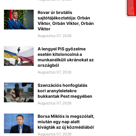
Rovar úr brutális
sajtótájékoztatója: Orbán
Viktor, Orbán Viktor, Orbán
Viktor
Augusztus 07, 2026
A lengyel PiS győzelme
esetén kitoloncolná a
munkanélküli ukránokat az
országból
Augusztus 07, 2026
Szenzációs honfoglalás
kori aranyleletekre
bukkantak Pest megyében
Augusztus 07, 2026
Borsa Miklós is megszólalt,
miután egy nap alatt
kivágták az új közmédiából
Augusztus 07, 2026