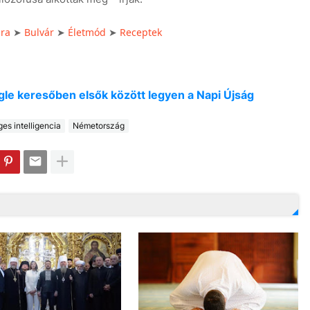
úra
Bulvár
Életmód
Receptek
➤
➤
➤
oogle keresőben elsők között legyen a Napi Újság
es intelligencia
Németország