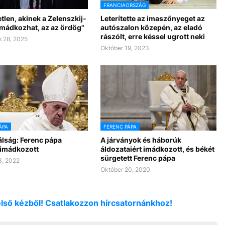
FRANCIAORSZÁG
tlen, akinek a Zelenszkij-
Leterítette az imaszőnyeget az
imádkozhat, az az ördög"
autószalon közepén, az eladó
rászólt, erre késsel ugrott neki
 28, 2025
Október 19, 2023
ÁPA
FERENC PÁPA
álság: Ferenc pápa
A járványok és háborúk
 imádkozott
áldozataiért imádkozott, és békét
sürgetett Ferenc pápa
3, 2022
Október 20, 2020
első kézből! Csatlakozzon hírcsatornánkhoz!