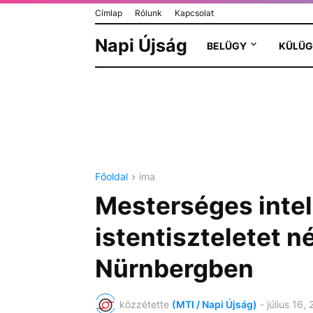
Címlap
Rólunk
Kapcsolat
Napi Újság
BELÜGY
KÜLÜG
Főoldal
ima
Mesterséges intell
istentiszteletet 
Nürnbergben
közzétette
(MTI / Napi Újság)
-
július 16,