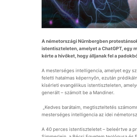
A németországi Nürnbergben protestánsok
istentiszteleten, amelyet a ChatGPT, egy m
kérte a hívőket, hogy álljanak fel a padokból
A mesterséges intelligencia, amelyet egy sza
feletti hatalmas képernyőn, ezután prédikál
kísérleti evangélikus istentiszteleten, amel
generált – számolt be a Mandiner.
„Kedves barátaim, megtiszteltetés számomra,
mesterséges intelligencia az idei németors
A 40 perces istentiszteletet – beleértve a p
Simmerlein, a Bécsi Egyetem teológusa és fil