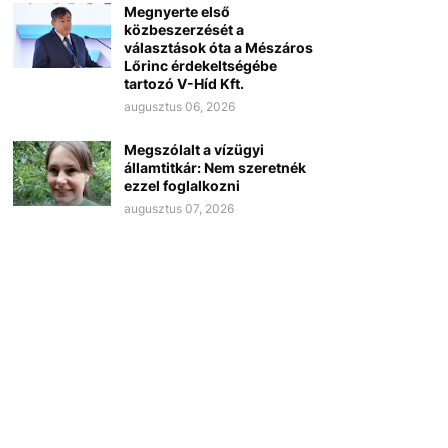
Megnyerte első
közbeszerzését a
választások óta a Mészáros
Lőrinc érdekeltségébe
tartozó V-Híd Kft.
augusztus 06, 2026
Megszólalt a vízügyi
államtitkár: Nem szeretnék
ezzel foglalkozni
augusztus 07, 2026