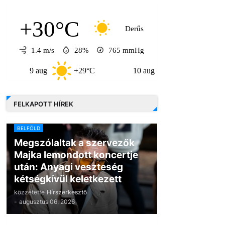
+30°C
Derűs
1.4 m/s
28%
765
mmHg
 aug
+29°C
10 aug
+33°C
11 au
FELKAPOTT HÍREK
BELFÖLD
Megszólaltak a szervezők
Majka lemondott koncertje
után: Anyagi veszteség
kétségkívül keletkezett
közzétette
Hírszerkesztő
-
augusztus 06, 2026