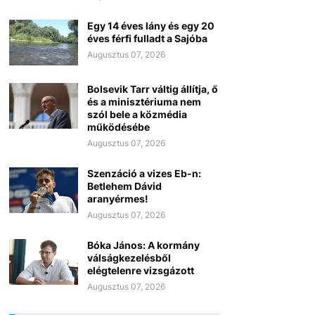
Egy 14 éves lány és egy 20
éves férfi fulladt a Sajóba
Augusztus 07, 2026
Bolsevik Tarr váltig állítja, ő
és a minisztériuma nem
szól bele a közmédia
működésébe
Augusztus 07, 2026
Szenzáció a vizes Eb-n:
Betlehem Dávid
aranyérmes!
Augusztus 07, 2026
Bóka János: A kormány
válságkezelésből
elégtelenre vizsgázott
Augusztus 07, 2026