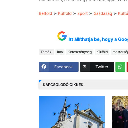
Belföld
Külföld
Sport
Gazdaság
Kult
➤
➤
➤
➤
Itt állíthatja be, hogy a G
Témák:
ima
Kereszténység
Külföld
mesterség
Facebook
Twitter
KAPCSOLÓDÓ CIKKEK