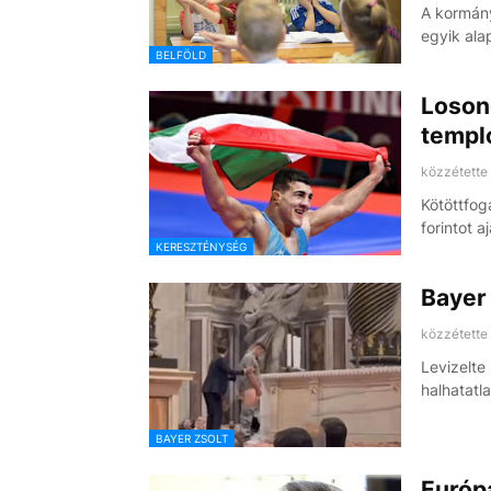
A kormány
egyik ala
BELFÖLD
Losonc
templo
közzétette
Kötöttfog
forintot a
KERESZTÉNYSÉG
Bayer 
közzétette
Levizelte
halhatatl
BAYER ZSOLT
Európ