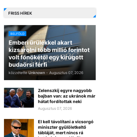
FRISS HÍREK
BELFÖLD
Emberi ürülékkel akart
kizsarolni több millió forintot
volt főnökétől egy kirúgott
budaörsi férfi
közzétette
Unknown
-
Augusztus 07, 2026
Zelenszkij egyre nagyobb
bajban van: az ukránok már
hátat fordítottak neki
Augusztus 07, 2026
El kell távolítani a vicsorgó
miniszter gyülöletkeltő
tábláját, mert nincs rá