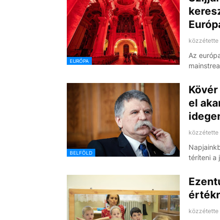
keresz
Európ
közzétette
Az európai
EURÓPA
mainstrea
Kövér 
el aka
idege
közzétette
Napjainkb
BELFÖLD
téríteni a
Ezentú
értékr
közzétette