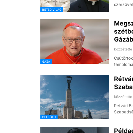
szerzővel
BETEG VILÁG
Megszó
szétb
Gázáb
közzétette
Csütörtök
GÁZA
templomát
Rétvár
Szaba
közzétette
Rétvári Be
Szabadsá
BELFÖLD
Példa