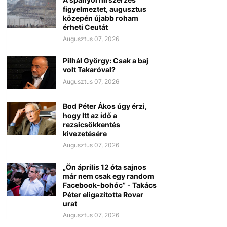
figyelmeztet, augusztus
közepén újabb roham
érheti Ceutát
Augusztus 07, 2026
Pilhál György: Csak a baj
volt Takaróval?
Augusztus 07, 2026
Bod Péter Ákos úgy érzi,
hogy Itt az idő a
rezsicsökkentés
kivezetésére
Augusztus 07, 2026
„Ön április 12 óta sajnos
már nem csak egy random
Facebook-bohóc” - Takács
Péter eligazította Rovar
urat
Augusztus 07, 2026