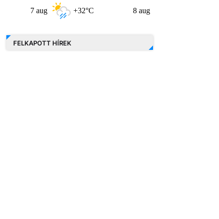
7 aug
+32°C
8 aug
+30°C
9 a
FELKAPOTT HÍREK