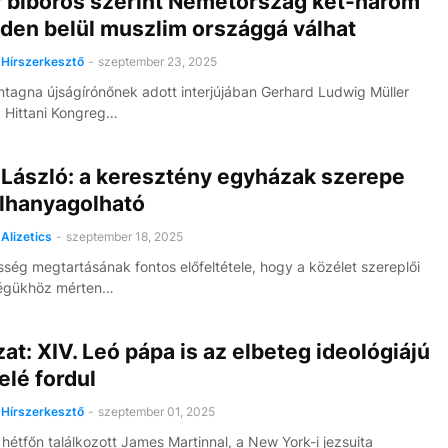
r bíboros szerint Németország két-három
eden belül muszlim országgá válhat
Hírszerkesztő
-
szeptember 23, 2025
tagna újságírónőnek adott interjújában Gerhard Ludwig Müller
a Hittani Kongreg…
 László: a keresztény egyházak szerepe
lhanyagolható
Alizetics
-
szeptember 18, 2025
ség megtartásának fontos előfeltétele, hogy a közélet szereplői
ségükhöz mérten…
at: XIV. Leó pápa is az elbeteg ideológiájú
felé fordul
Hírszerkesztő
-
szeptember 01, 2025
hétfőn találkozott James Martinnal, a New York-i jezsuita