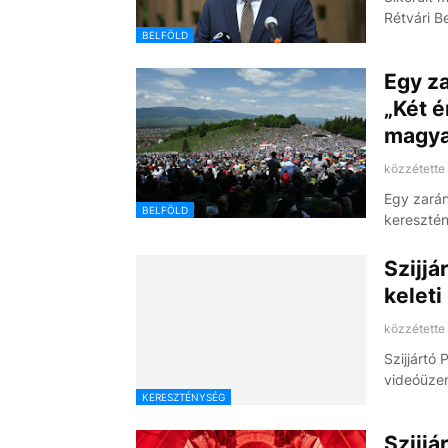
Rétvári B
BELFÖLD
Egy z
„Két é
magya
közzétette
Egy zarán
BELFÖLD
kereszté
Szijjá
keleti
közzétette
Szijjártó
videóüze
KERESZTÉNYSÉG
Szijjá