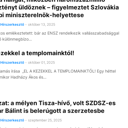
tényt üldöznek – figyelmeztet Szlovákia
bi miniszterelnök-helyettese
Hírszerkesztő
-
október 13, 2025
ztos emlékeztetett: bár az ENSZ rendelkezik vallásszabadsággal
zó különmegbízo…
ezekkel a templomainktól!
Hírszerkesztő
-
október 01, 2025
Tamás írása „EL A KEZEKKEL A TEMPLOMAINKTÓL! Egy héttel
amikor Hadházy Ákos és…
at: a mélyen Tisza-hívő, volt SZDSZ-es
 Bálint is belerúgott a szerzetesbe
Hírszerkesztő
-
szeptember 25, 2025