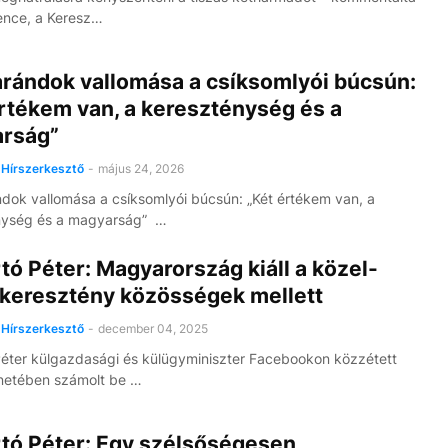
ence, a Keresz…
arándok vallomása a csíksomlyói búcsún:
rtékem van, a kereszténység és a
rság”
Hírszerkesztő
-
május 24, 2026
dok vallomása a csíksomlyói búcsún: „Két értékem van, a
nység és a magyarság” …
rtó Péter: Magyarország kiáll a közel-
 keresztény közösségek mellett
Hírszerkesztő
-
december 04, 2025
 Péter külgazdasági és külügyminiszter Facebookon közzétett
netében számolt be …
rtó Péter: Egy szélsőségesen