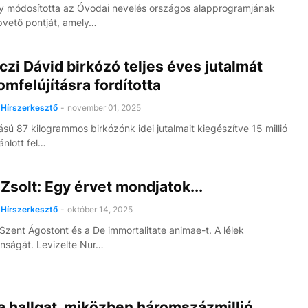
 módosította az Óvodai nevelés országos alapprogramjának
pvető pontját, amely…
zi Dávid birkózó teljes éves jutalmát
mfelújításra fordította
Hírszerkesztő
-
november 01, 2025
ású 87 kilogrammos birkózónk idei jutalmait kiegészítve 15 millió
jánlott fel…
Zsolt: Egy érvet mondjatok...
Hírszerkesztő
-
október 14, 2025
 Szent Ágostont és a De immortalitate animae-t. A lélek
anságát. Levizelte Nur…
a hallgat, miközben háromszázmillió