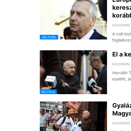
keresz
koráb
közzétette
A volt bi
JÁN FIGEL
foglalko
El a k
közzétette
Horváth 
ezelőtt, 
BELFÖLD
Gyaláz
Magyar
közzétette