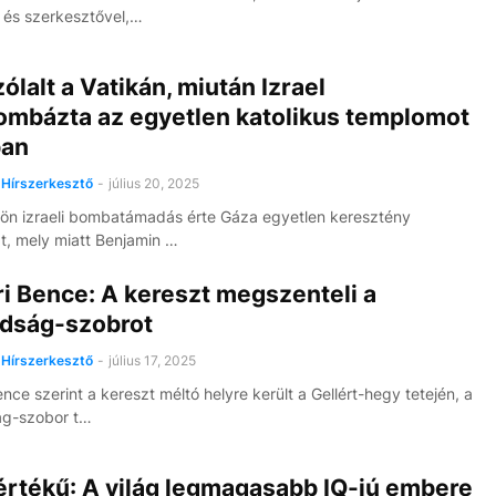
 és szerkesztővel,…
lalt a Vatikán, miután Izrael
ombázta az egyetlen katolikus templomot
an
Hírszerkesztő
-
július 20, 2025
ön izraeli bombatámadás érte Gáza egyetlen keresztény
, mely miatt Benjamin …
i Bence: A kereszt megszenteli a
dság-szobrot
Hírszerkesztő
-
július 17, 2025
nce szerint a kereszt méltó helyre került a Gellért-hegy tetején, a
g-szobor t…
értékű: A világ legmagasabb IQ-jú embere