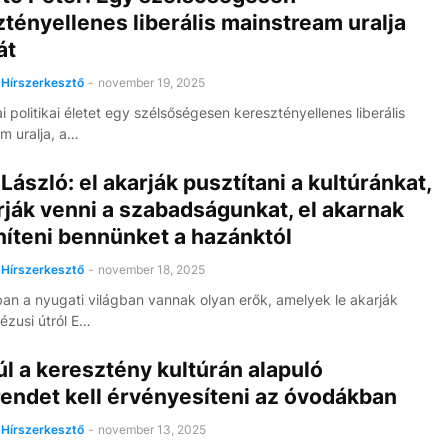
tényellenes liberális mainstream uralja
át
Hírszerkesztő
-
november 19, 2025
 politikai életet egy szélsőségesen keresztényellenes liberális
m uralja, a…
László: el akarják pusztítani a kultúránkat,
rják venni a szabadságunkat, el akarnak
níteni bennünket a hazánktól
Hírszerkesztő
-
november 18, 2025
an a nyugati világban vannak olyan erők, amelyek le akarják
 jézusi útról E…
l a keresztény kultúrán alapuló
endet kell érvényesíteni az óvodákban
Hírszerkesztő
-
november 13, 2025