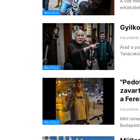
A volt min
erkölcste
BELFÖLD
Gyilk
közzétette
Árad a po
Tanácsköz
BELFÖLD
"Pedo
zavar
a Fere
közzétette
Mint isme
BELFÖLD
Budapesti