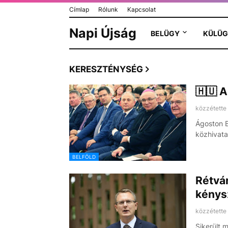
Címlap
Rólunk
Kapcsolat
Napi Újság
BELÜGY
KÜLÜG
KERESZTÉNYSÉG
🇭🇺 A
közzétette
Ágoston B
közhivata
BELFÖLD
Rétvár
kénysz
közzétette
Sikerült 