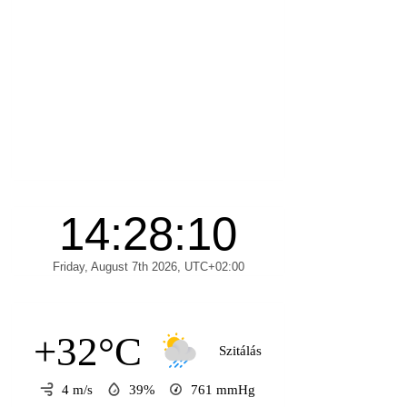
+32°C
Szitálás
4 m/s
39%
761
mmHg