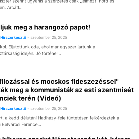
iszter szerint ugyanis a szerzetes csak „jelmezt” hord és
len. Arcátl…
oljuk meg a harangozó papot!
Hírszerkesztő
-
szeptember 25, 2025
kol. Eljutottunk oda, ahol már egyszer jártunk a
társaság idején. Jó történel…
filozással és mocskos fideszezéssel"
ták meg a kommunisták az esti szentmisét
nciek terén (Videó)
Hírszerkesztő
-
szeptember 25, 2025
rt, a kedd délutáni Hadházy-féle tüntetésen felkérdezték a
 Belvárosi Ference…