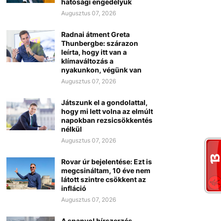
hatósági engedélyük
Augusztus 07, 2026
Radnai átment Greta
Thunbergbe: szárazon
leírta, hogy itt van a
klímaváltozás a
nyakunkon, végünk van
Augusztus 07, 2026
Játszunk el a gondolattal,
hogy mi lett volna az elmúlt
napokban rezsicsökkentés
nélkül
Augusztus 07, 2026
Rovar úr bejelentése: Ezt is
megcsináltam, 10 éve nem
látott szintre csökkent az
infláció
Augusztus 07, 2026
A spanyol hírszerzés