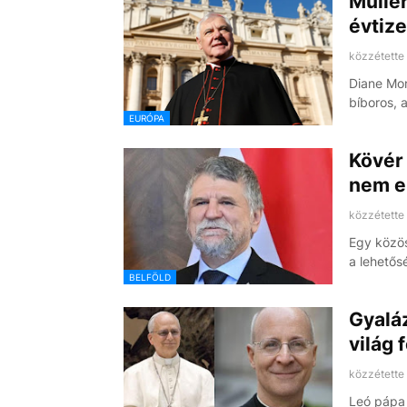
Mülle
évtiz
közzétette
Diane Mon
bíboros, 
EURÓPA
Kövér
nem e
közzétette
Egy közös
a lehető
BELFÖLD
Gyaláz
világ 
közzétette
Leó pápa 