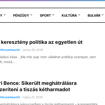
Y
PÉNZÜGY
SPORT
KULTÚRA
BULVÁR
 keresztény politika az egyetlen út
Hírszerkesztő
-
június 28, 2026
alázs írása. „Ma már pap nem vállalhat politikai szerepet, sem
lt, miutá…
i Bence: Sikerült meghátrálásra
eríteni a tiszás kétharmadot
Hírszerkesztő
-
május 27, 2026
meghátrálásra kényszeríteni a tiszás kétharmadot – kommentálta