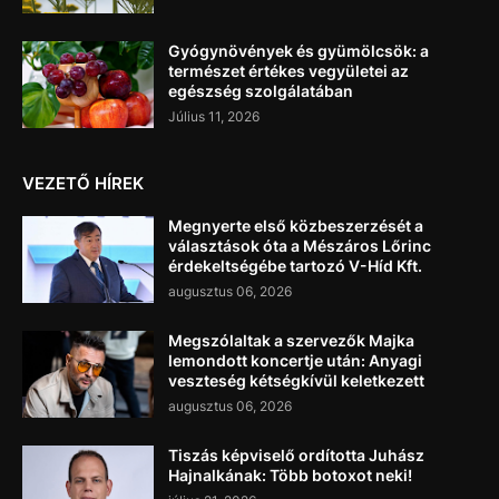
Gyógynövények és gyümölcsök: a
természet értékes vegyületei az
egészség szolgálatában
Július 11, 2026
VEZETŐ HÍREK
Megnyerte első közbeszerzését a
választások óta a Mészáros Lőrinc
érdekeltségébe tartozó V-Híd Kft.
augusztus 06, 2026
Megszólaltak a szervezők Majka
lemondott koncertje után: Anyagi
veszteség kétségkívül keletkezett
augusztus 06, 2026
Tiszás képviselő ordította Juhász
Hajnalkának: Több botoxot neki!