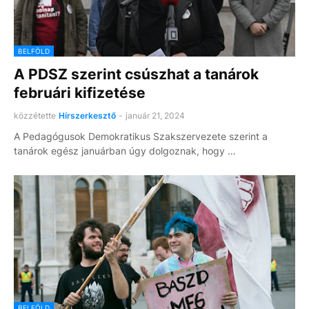
BELFÖLD
A PDSZ szerint csúszhat a tanárok
februári kifizetése
közzétette
Hírszerkesztő
-
január 21, 2024
A Pedagógusok Demokratikus Szakszervezete szerint a
tanárok egész januárban úgy dolgoznak, hogy …
BELFÖLD