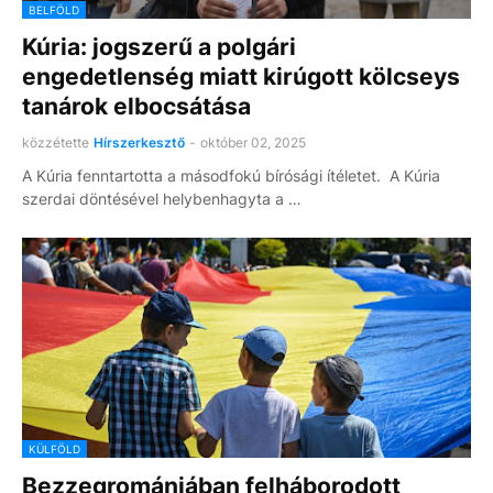
BELFÖLD
Kúria: jogszerű a polgári
engedetlenség miatt kirúgott kölcseys
tanárok elbocsátása
közzétette
Hírszerkesztő
-
október 02, 2025
A Kúria fenntartotta a másodfokú bírósági ítéletet. A Kúria
szerdai döntésével helybenhagyta a …
KÜLFÖLD
Bezzegromániában felháborodott