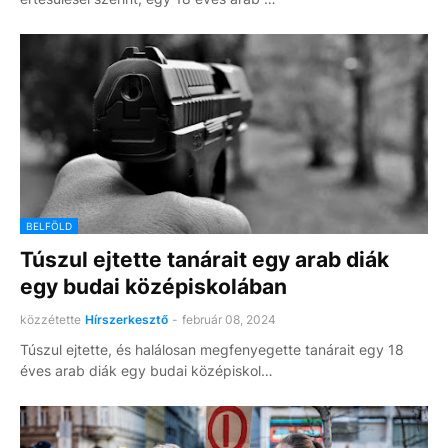
BELFÖLD
Túszul ejtette tanárait egy arab diák
egy budai középiskolában
közzétette
Hírszerkesztő
-
február 08, 2024
Túszul ejtette, és halálosan megfenyegette tanárait egy 18
éves arab diák egy budai középiskol…