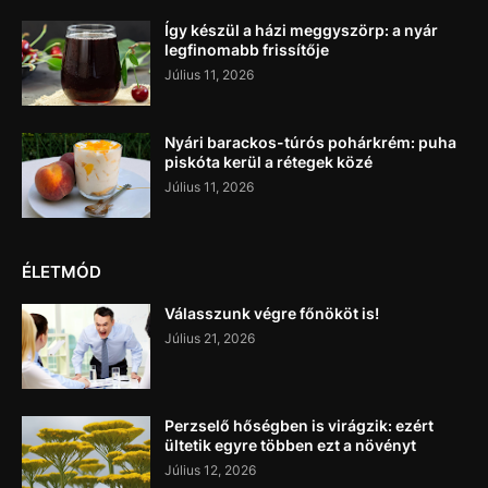
Így készül a házi meggyszörp: a nyár
legfinomabb frissítője
Július 11, 2026
Nyári barackos-túrós pohárkrém: puha
piskóta kerül a rétegek közé
Július 11, 2026
ÉLETMÓD
Válasszunk végre főnököt is!
Július 21, 2026
Perzselő hőségben is virágzik: ezért
ültetik egyre többen ezt a növényt
Július 12, 2026