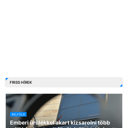
FRISS HÍREK
BELFÖLD
Emberi ürülékkel akart kizsarolni több