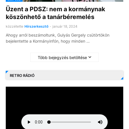
Üzent a PDSZ: nem a kormánynak
köszönhető a tanárbéremelés
közzétette
Hírszerkesztő
-
január 18, 2024
Ahogy arról beszámoltunk, Gulyás Gergely csütörtökön
bejelentette a Kormányinfón, hogy minden …
Több bejegyzés betöltése
RETRO RÁDIÓ