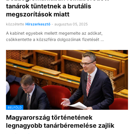
tanárok tüntetnek a brutális
megszorítások miatt
közzétette
Hírszerkesztő
-
augusztus 05, 2025
A kabinet egyebek mellett megemelte az adókat,
csökkentette a közszféra dolgozóinak fizetését …
BELFÖLD
Magyarország történetének
legnagyobb tanárbéremelése zajlik