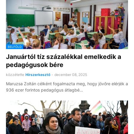
BELFÖLD
Januártól tíz százalékkal emelkedik a
pedagógusok bére
közzétette
Hírszerkesztő
-
december 08, 2025
Maruzsa Zoltán célként fogalmazta meg, hogy jövőre elérjék a
936 ezer forintos pedagógus átlagbé…