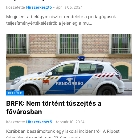
közzétette
Hírszerkesztő
-
április 05, 2024
Megjelent a belügyminiszter rendelete a pedagógusok
teljesítményértékeléséről: a jelenleg a mu…
BELFÖLD
BRFK: Nem történt túszejtés a
fővárosban
közzétette
Hírszerkesztő
-
február 10, 2024
Korábban beszámoltunk egy iskolai incidensről. A Ripost
értesülései szerint, egy 18 éves arab …