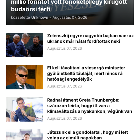
millió forintot volt főnökétől egy kirúgott
budaörsi férfi
közzétette
Unknown
-
Augusztus 07, 2026
Zelenszkij egyre nagyobb bajban van: az
ukránok már hátat fordítottak neki
Augusztus 07, 2026
El kell távolítani a vicsorgó miniszter
gyülöletkeltő tábláját, mert nincs rá
hatósági engedélyük
Augusztus 07, 2026
Radnai átment Greta Thunbergbe:
szárazon leírta, hogy itt van a
klímaváltozás a nyakunkon, végünk van
Augusztus 07, 2026
Játszunk el a gondolattal, hogy mi lett
volna az elmúlt napokban