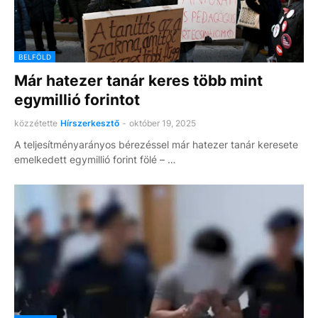
BELFÖLD
Már hatezer tanár keres több mint
egymillió forintot
közzétette
Hírszerkesztő
-
október 19, 2025
A teljesítményarányos bérezéssel már hatezer tanár keresete
emelkedett egymillió forint fölé – …