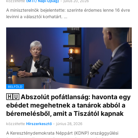
közzétette
(MTI / Napi Újság)
-
július 20, 2026
A miniszterelnök bejelentette: szerinte érdemes lenne 16 évre
levinni a választói korhatárt. …
BELFÖLD
🇭🇺 Abszolút pofátlanság: havonta egy
ebédet megehetnek a tanárok abból a
béremelésből, amit a Tiszától kapnak
közzétette
Hírszerkesztő
-
június 28, 2026
A Kereszténydemokrata Néppárt (KDNP) országgyűlési