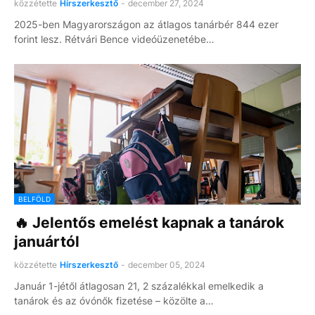
közzétette
Hírszerkesztő
-
december 27, 2024
2025-ben Magyarországon az átlagos tanárbér 844 ezer
forint lesz. Rétvári Bence videóüzenetébe…
BELFÖLD
🔥 Jelentős emelést kapnak a tanárok
januártól
közzétette
Hírszerkesztő
-
december 05, 2024
Január 1-jétől átlagosan 21, 2 százalékkal emelkedik a
tanárok és az óvónők fizetése – közölte a…