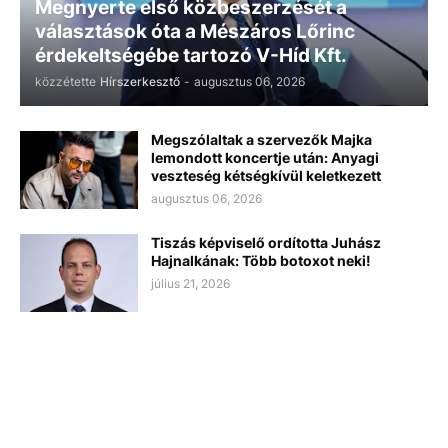
Megnyerte első közbeszerzését a
választások óta a Mészáros Lőrinc
érdekeltségébe tartozó V-Híd Kft.
közzétette
Hírszerkesztő
-
augusztus 06, 2026
Megszólaltak a szervezők Majka
lemondott koncertje után: Anyagi
veszteség kétségkívül keletkezett
augusztus 06, 2026
Tiszás képviselő ordította Juhász
Hajnalkának: Több botoxot neki!
július 21, 2026