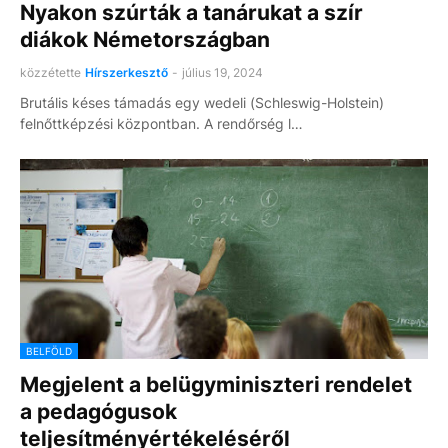
Nyakon szúrták a tanárukat a szír
diákok Németországban
közzétette
Hírszerkesztő
-
július 19, 2024
Brutális késes támadás egy wedeli (Schleswig-Holstein)
felnőttképzési központban. A rendőrség l…
BELFÖLD
Megjelent a belügyminiszteri rendelet
a pedagógusok
teljesítményértékeléséről