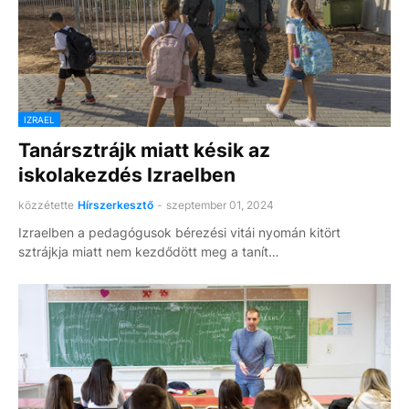
IZRAEL
Tanársztrájk miatt késik az
iskolakezdés Izraelben
közzétette
Hírszerkesztő
-
szeptember 01, 2024
Izraelben a pedagógusok bérezési vitái nyomán kitört
sztrájkja miatt nem kezdődött meg a tanít…