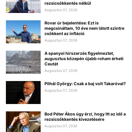
rezsicsökkentés nélkül
Augusztus 07, 2026
Rovar úr bejelentése: Ezt is
megcsináltam, 10 éve nem látott szintre
csökkent az infláció
Augusztus 07, 2026
A spanyol hírszerzés figyelmeztet,
augusztus közepén újabb roham érheti
Ceutát
Augusztus 07, 2026
Pilhál György: Csak a baj volt Takaróval?
Augusztus 07, 2026
Bod Péter Ákos úgy érzi, hogy Itt az idő a
rezsicsökkentés kivezetésére
Augusztus 07, 2026