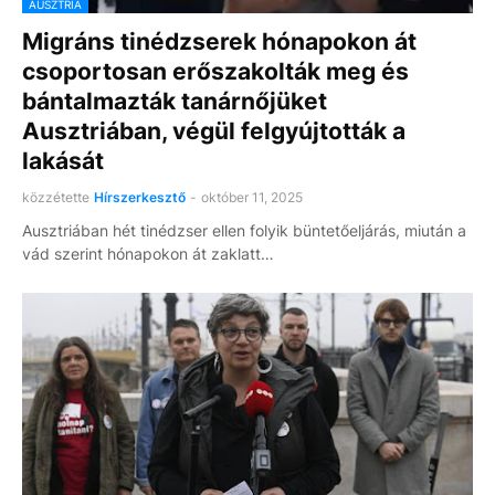
AUSZTRIA
Migráns tinédzserek hónapokon át
csoportosan erőszakolták meg és
bántalmazták tanárnőjüket
Ausztriában, végül felgyújtották a
lakását
közzétette
Hírszerkesztő
-
október 11, 2025
Ausztriában hét tinédzser ellen folyik büntetőeljárás, miután a
vád szerint hónapokon át zaklatt…