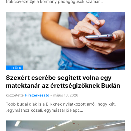
frakcióvezetője a kormány pedagógusok számár…
BELFÖLD
Szexért cserébe segített volna egy
matektanár az érettségizőknek Budán
közzétette
Hírszerkesztő
-
május 13, 2026
Több budai diák is a Blikknek nyilatkozott arról, hogy két,
„egymáshoz közeli, egymással jó kapc…