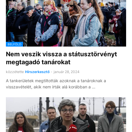
BELFÖLD
Nem veszik vissza a státusztörvényt
megtagadó tanárokat
közzétette
Hírszerkesztő
-
január 28, 2024
A tankerületek megtiltották azoknak a tanároknak a
visszavételét, akik nem írták alá korábban a …