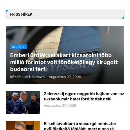
FRISS HÍREK
BELFÖLD
Emberi ürülékkel akart kizsarolni több
millió forintot volt főnökétől egy kirúgott
budaörsi férfi
közzétette
Unknown
-
Augusztus 07, 2026
Zelenszkij egyre nagyobb bajban van: az
ukránok már hátat fordítottak neki
Augusztus 07, 2026
El kell távolítani a vicsorgó miniszter
gyülöletkeltő tábláját, mert nincs rá