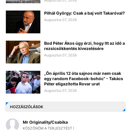
Augusztus 07, 2026
Pilhál György: Csak a baj volt Takaróval?
Augusztus 07, 2026
Bod Péter Ákos úgy érzi, hogy Itt az idő a
rezsicsökkentés kivezetésére
Augusztus 07, 2026
„Ön április 12 óta sajnos már nem csak
egy random Facebook-bohóc” - Takács
Péter eligazította Rovar urat
Augusztus 07, 2026
HOZZÁSZÓLÁSOK
Mr Originality/Csabika
KÖSZÖNÖM A TERJESZTÉST !