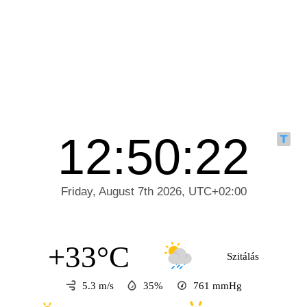
+33°C
Szitálás
5.3 m/s
35%
761
mmHg