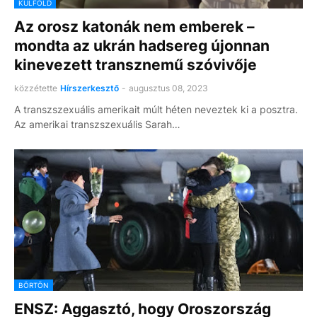
KÜLFÖLD
Az orosz katonák nem emberek –
mondta az ukrán hadsereg újonnan
kinevezett transznemű szóvivője
közzétette
Hírszerkesztő
-
augusztus 08, 2023
A transzszexuális amerikait múlt héten neveztek ki a posztra.
Az amerikai transzszexuális Sarah…
BÖRTÖN
ENSZ: Aggasztó, hogy Oroszország