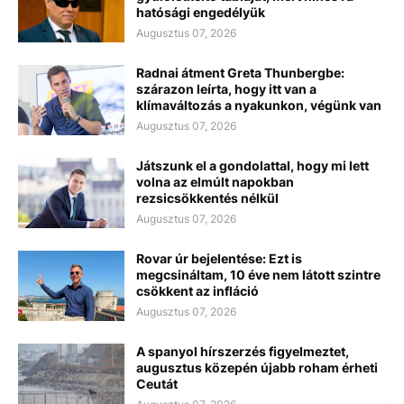
hatósági engedélyük
Augusztus 07, 2026
Radnai átment Greta Thunbergbe:
szárazon leírta, hogy itt van a
klímaváltozás a nyakunkon, végünk van
Augusztus 07, 2026
Játszunk el a gondolattal, hogy mi lett
volna az elmúlt napokban
rezsicsökkentés nélkül
Augusztus 07, 2026
Rovar úr bejelentése: Ezt is
megcsináltam, 10 éve nem látott szintre
csökkent az infláció
Augusztus 07, 2026
A spanyol hírszerzés figyelmeztet,
augusztus közepén újabb roham érheti
Ceutát