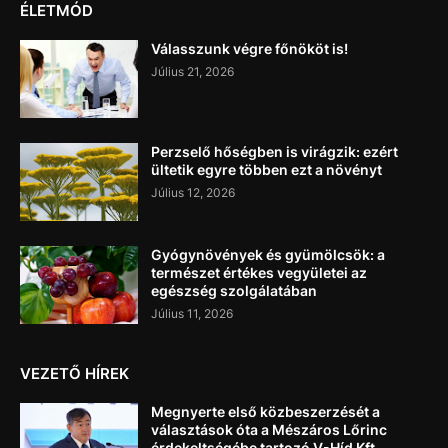
ÉLETMÓD
Válasszunk végre főnököt is!
Július 21, 2026
Perzselő hőségben is virágzik: ezért
ültetik egyre többen ezt a növényt
Július 12, 2026
Gyógynövények és gyümölcsök: a
természet értékes vegyületei az
egészség szolgálatában
Július 11, 2026
VEZETŐ HÍREK
Megnyerte első közbeszerzését a
választások óta a Mészáros Lőrinc
érdekeltségébe tartozó V-Híd Kft.