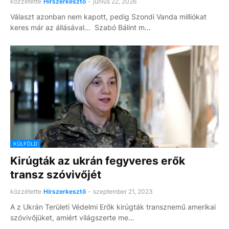
közzétette
Hírszerkesztő
-
június 22, 2026
Választ azonban nem kapott, pedig Szondi Vanda milliókat
keres már az állásával… Szabó Bálint m…
KÜLFÖLD
Kirúgták az ukrán fegyveres erők
transz szóvivőjét
közzétette
Hírszerkesztő
-
szeptember 21, 2023
A z Ukrán Területi Védelmi Erők kirúgták transznemű amerikai
szóvivőjüket, amiért világszerte me…