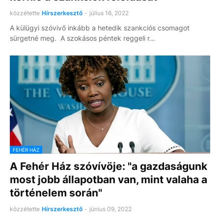
közzétette
Hírszerkesztő
-
július 16, 2022
A külügyi szóvivő inkább a hetedik szankciós csomagot
sürgetné meg. A szokásos péntek reggeli r…
FEHÉR HÁZ
A Fehér Ház szóvívöje: "a gazdaságunk
most jobb állapotban van, mint valaha a
történelem során"
közzétette
Hírszerkesztő
-
június 09, 2022