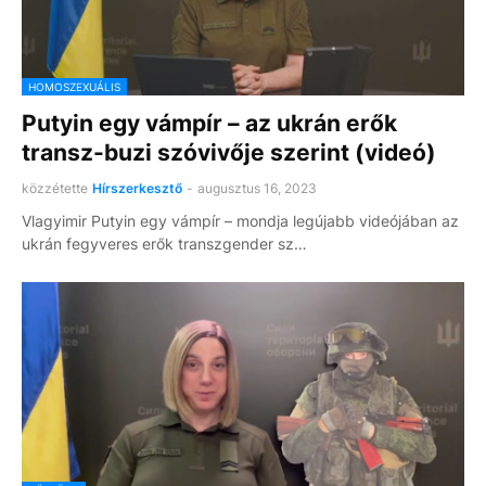
HOMOSZEXUÁLIS
Putyin egy vámpír – az ukrán erők
transz-buzi szóvivője szerint (videó)
közzétette
Hírszerkesztő
-
augusztus 16, 2023
Vlagyimir Putyin egy vámpír – mondja legújabb videójában az
ukrán fegyveres erők transzgender sz…