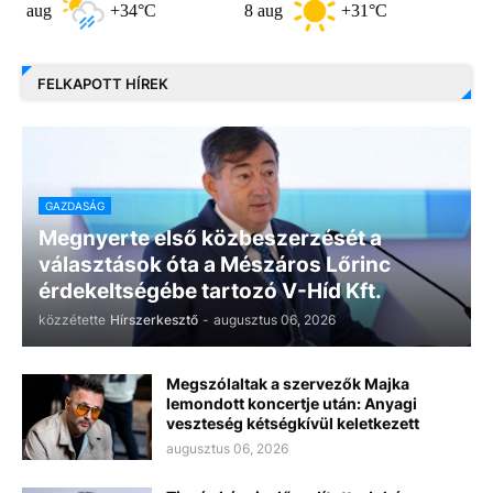
+34°C
8 aug
+31°C
9 aug
FELKAPOTT HÍREK
GAZDASÁG
Megnyerte első közbeszerzését a
választások óta a Mészáros Lőrinc
érdekeltségébe tartozó V-Híd Kft.
közzétette
Hírszerkesztő
-
augusztus 06, 2026
Megszólaltak a szervezők Majka
lemondott koncertje után: Anyagi
veszteség kétségkívül keletkezett
augusztus 06, 2026