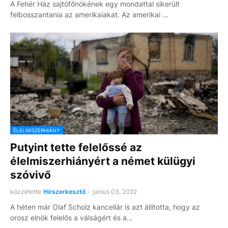
A Fehér Ház sajtófőnökének egy mondattal sikerült
felbosszantania az amerikaiakat. Az amerikai …
ÉLELMISZERHIÁNY
Putyint tette felelőssé az
élelmiszerhiányért a német külügyi
szóvivő
közzétette
Hírszerkesztő
-
június 03, 2022
A héten már Olaf Scholz kancellár is azt állította, hogy az
orosz elnök felelős a válságért és a…