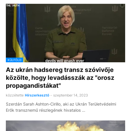
KÜLFÖLD
Az ukrán hadsereg transz szóvivője
közölte, hogy levadásszák az "orosz
propagandistákat"
közzétette
Hírszerkesztő
-
szeptember 14, 2023
Szerdán Sarah Ashton-Cirillo, aki az Ukrán Területvédelmi
Erők transznemű részlegének hivatalos …