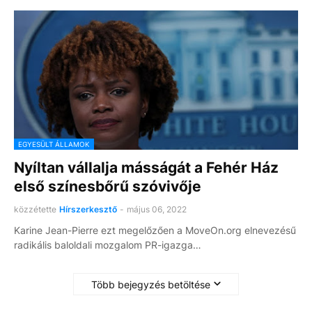
EGYESÜLT ÁLLAMOK
Nyíltan vállalja másságát a Fehér Ház
első színesbőrű szóvivője
közzétette
Hírszerkesztő
-
május 06, 2022
Karine Jean-Pierre ezt megelőzően a MoveOn.org elnevezésű
radikális baloldali mozgalom PR-igazga…
Több bejegyzés betöltése