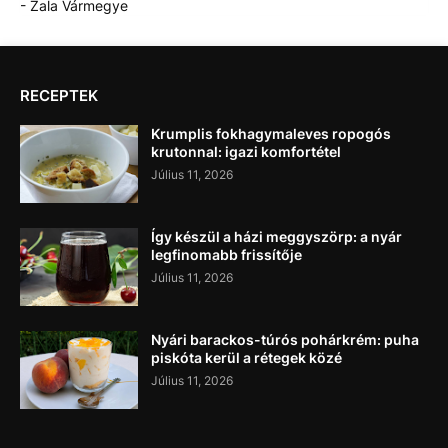
- Zala Vármegye
RECEPTEK
Krumplis fokhagymaleves ropogós
krutonnal: igazi komfortétel
Július 11, 2026
Így készül a házi meggyszörp: a nyár
legfinomabb frissítője
Július 11, 2026
Nyári barackos-túrós pohárkrém: puha
piskóta kerül a rétegek közé
Július 11, 2026