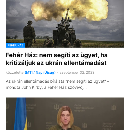
FEHÉR HÁZ
Fehér Ház: nem segíti az ügyet, ha
kritizáljuk az ukrán ellentámadást
közzétette
(MTI / Napi Újság)
-
szeptember 02, 2023
Az ukrán ellentámadás bírálata “nem segíti az ügyet” –
mondta John Kirby, a Fehér Ház szóvivőj…