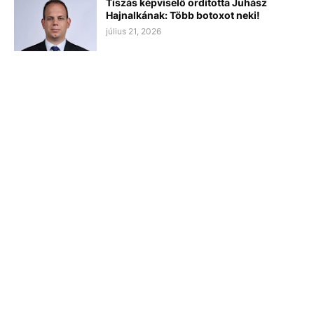
Tiszás képviselő ordította Juhász
Hajnalkának: Több botoxot neki!
július 21, 2026