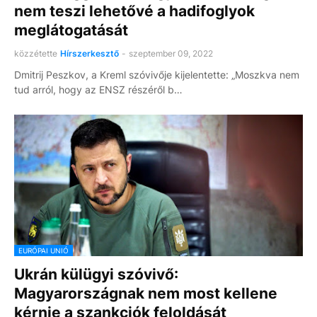
nem teszi lehetővé a hadifoglyok
meglátogatását
közzétette
Hírszerkesztő
-
szeptember 09, 2022
Dmitrij Peszkov, a Kreml szóvivője kijelentette: „Moszkva nem
tud arról, hogy az ENSZ részéről b…
EURÓPAI UNIÓ
Ukrán külügyi szóvivő:
Magyarországnak nem most kellene
kérnie a szankciók feloldását