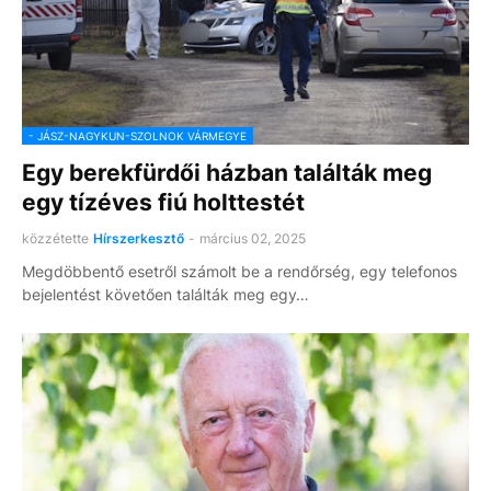
- JÁSZ-NAGYKUN-SZOLNOK VÁRMEGYE
Egy berekfürdői házban találták meg
egy tízéves fiú holttestét
közzétette
Hírszerkesztő
-
március 02, 2025
Megdöbbentő esetről számolt be a rendőrség, egy telefonos
bejelentést követően találták meg egy…