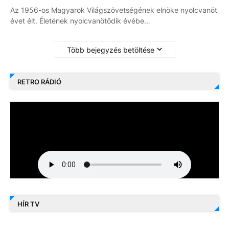
Az 1956-os Magyarok Világszövetségének elnöke nyolcvanöt
évet élt. Életének nyolcvanötödik évébe…
Több bejegyzés betöltése
RETRO RÁDIÓ
HÍR TV