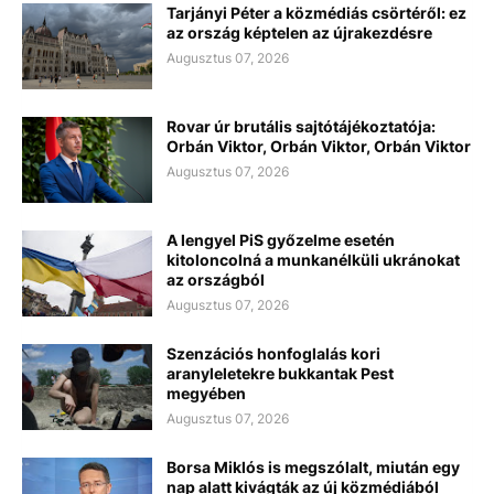
Tarjányi Péter a közmédiás csörtéről: ez
az ország képtelen az újrakezdésre
Augusztus 07, 2026
Rovar úr brutális sajtótájékoztatója:
Orbán Viktor, Orbán Viktor, Orbán Viktor
Augusztus 07, 2026
A lengyel PiS győzelme esetén
kitoloncolná a munkanélküli ukránokat
az országból
Augusztus 07, 2026
Szenzációs honfoglalás kori
aranyleletekre bukkantak Pest
megyében
Augusztus 07, 2026
Borsa Miklós is megszólalt, miután egy
nap alatt kivágták az új közmédiából