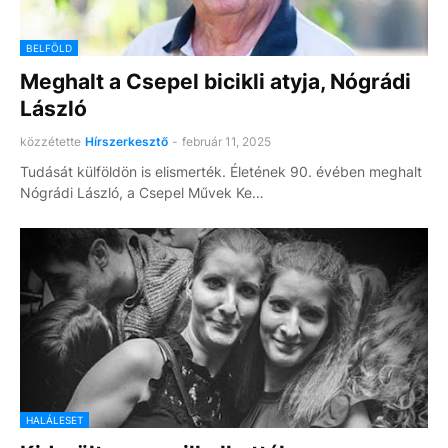
BELFÖLD
Meghalt a Csepel bicikli atyja, Nógrádi
László
közzétette
Hírszerkesztő
-
február 11, 2025
Tudását külföldön is elismerték. Életének 90. évében meghalt
Nógrádi László, a Csepel Művek Ke…
HALÁLESET