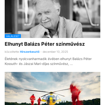
HALÁLESET
Elhunyt Balázs Péter színművész
közzétette
Hírszerkesztő
-
december 10, 2025
Életének nyolcvanharmadik évében elhunyt Balázs Péter
Kossuth- és Jászai Mari-díjas színművész, …