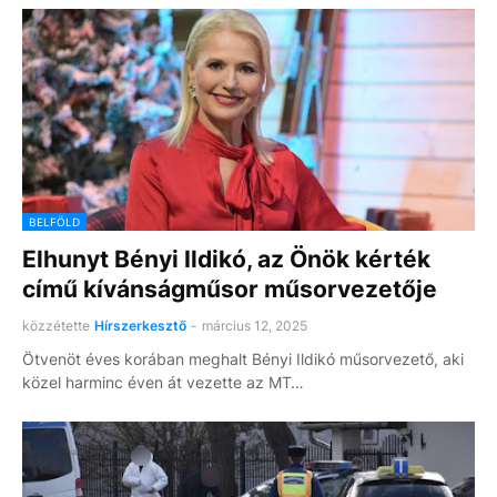
BELFÖLD
Elhunyt Bényi Ildikó, az Önök kérték
című kívánságműsor műsorvezetője
közzétette
Hírszerkesztő
-
március 12, 2025
Ötvenöt éves korában meghalt Bényi Ildikó műsorvezető, aki
közel harminc éven át vezette az MT…