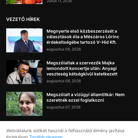
Július 11, 2026
VEZETŐ HÍREK
Megnyerte első közbeszerzését a
választások óta a Mészáros Lőrinc
érdekeltségébe tartozó V-Híd Kft.
augusztus 06, 2026
Megszólaltak a szervezők Majka
lemondott koncertje után: Anyagi
veszteség kétségkívül keletkezett
augusztus 06, 2026
Megszólalt a vízügyi államtitkár: Nem
szeretnék ezzel foglalkozni
augusztus 07, 2026
Weboldalunk sütiket használ a felhasználói élmény javítása
érdekében
Tovább olvasom