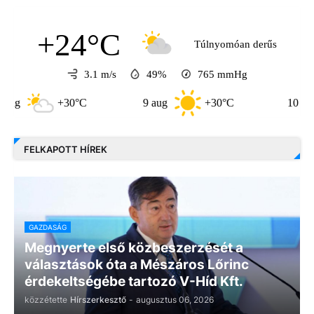
+24°C
Túlnyomóan derűs
3.1 m/s
49%
765
mmHg
+30°C
9 aug
+30°C
10 aug
+33
FELKAPOTT HÍREK
GAZDASÁG
Megnyerte első közbeszerzését a
választások óta a Mészáros Lőrinc
érdekeltségébe tartozó V-Híd Kft.
közzétette
Hírszerkesztő
-
augusztus 06, 2026