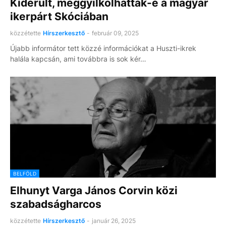
Kiderült, meggyilkolhatták-e a magyar
ikerpárt Skóciában
közzétette
Hírszerkesztő
-
február 09, 2025
Újabb informátor tett közzé információkat a Huszti-ikrek
halála kapcsán, ami továbbra is sok kér…
BELFÖLD
Elhunyt Varga János Corvin közi
szabadságharcos
közzétette
Hírszerkesztő
-
január 26, 2025