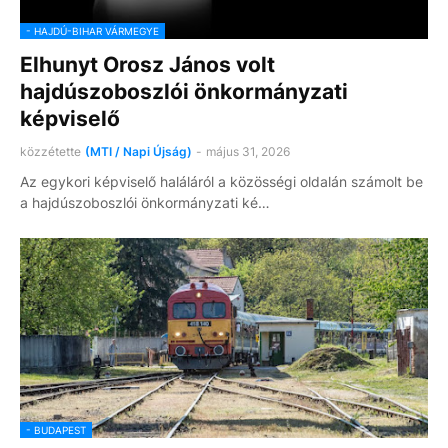
- HAJDÚ-BIHAR VÁRMEGYE
Elhunyt Orosz János volt
hajdúszoboszlói önkormányzati
képviselő
közzétette
(MTI / Napi Újság)
-
május 31, 2026
Az egykori képviselő haláláról a közösségi oldalán számolt be
a hajdúszoboszlói önkormányzati ké…
- BUDAPEST