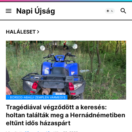
Napi Újság
HALÁLESET
- BORSOD-ABAÚJ-ZEMPLÉN VÁRMEGYE
Tragédiával végződött a keresés:
holtan találták meg a Hernádnémetiben
eltűnt idős házaspárt