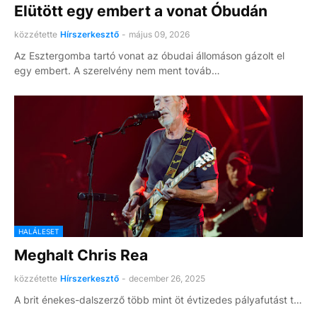
Elütött egy embert a vonat Óbudán
közzétette
Hírszerkesztő
-
május 09, 2026
Az Esztergomba tartó vonat az óbudai állomáson gázolt el
egy embert. A szerelvény nem ment továb…
HALÁLESET
Meghalt Chris Rea
közzétette
Hírszerkesztő
-
december 26, 2025
A brit énekes-dalszerző több mint öt évtizedes pályafutást t…