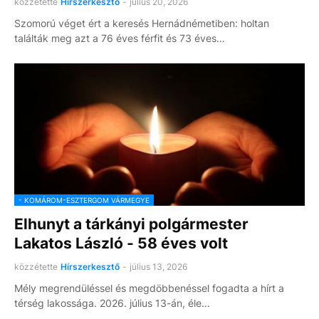
közzétette
Hírszerkesztő
-
július 20, 2026
Szomorú véget ért a keresés Hernádnémetiben: holtan
találták meg azt a 76 éves férfit és 73 éves…
- KOMÁROM-ESZTERGOM VÁRMEGYE
Elhunyt a tárkányi polgármester
Lakatos László - 58 éves volt
közzétette
Hírszerkesztő
-
július 13, 2026
Mély megrendüléssel és megdöbbenéssel fogadta a hírt a
térség lakossága. 2026. július 13-án, éle…