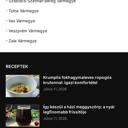
- Szabolcs-Szatmár-Bereg Vármegye
- Tolna Vármegye
- Vas Vármegye
- Veszprém Vármegye
- Zala Vármegye
RECEPTEK
Krumplis fokhagymaleves ropogós
krutonnal: igazi komfortétel
Július 11, 2026
Így készül a házi meggyszörp: a nyár
legfinomabb frissítője
Július 11, 2026