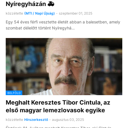
Nyíregyházán 🚑
közzétette
(MTI / Napi Újság)
-
szeptember 01, 2025
Egy 54 éves férfi vesztette életét abban a balesetben, amely
szombat délelőtt történt Nyíregyhá…
BELFÖLD
Meghalt Keresztes Tibor Cintula, az
első magyar lemezlovasok egyike
közzétette
Hírszerkesztő
-
augusztus 03, 2025