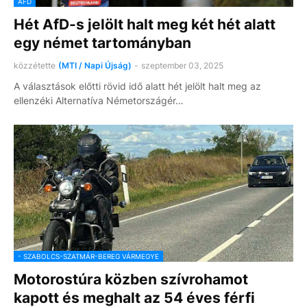
AFD
Hét AfD-s jelölt halt meg két hét alatt
egy német tartományban
közzétette
(MTI / Napi Újság)
-
szeptember 03, 2025
A választások előtti rövid idő alatt hét jelölt halt meg az
ellenzéki Alternatíva Németországér…
- SZABOLCS-SZATMÁR-BEREG VÁRMEGYE
Motorostúra közben szívrohamot
kapott és meghalt az 54 éves férfi