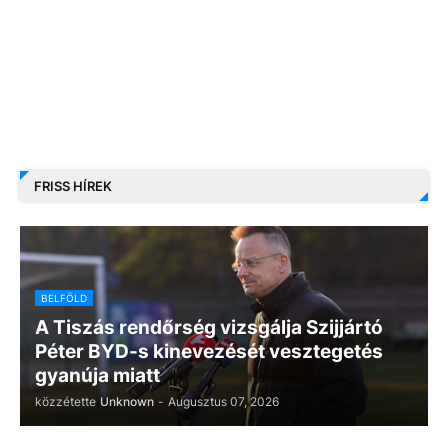
FRISS HÍREK
BELFÖLD
A Tiszás rendőrség vizsgálja Szijjártó
Péter BYD-s kinevezését vesztegetés
gyanúja miatt
közzétette
Unknown
-
Augusztus 07, 2026