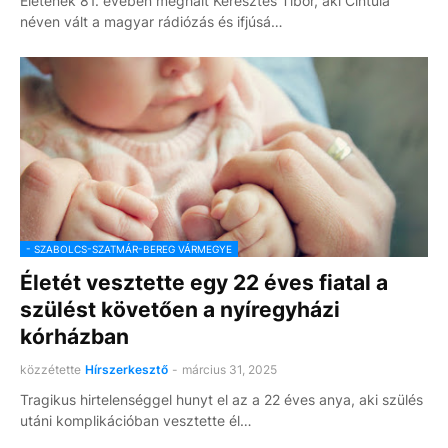
Életének 81. évében meghalt Keresztes Tibor, aki Cintula
néven vált a magyar rádiózás és ifjúsá…
- SZABOLCS-SZATMÁR-BEREG VÁRMEGYE
Életét vesztette egy 22 éves fiatal a
szülést követően a nyíregyházi
kórházban
közzétette
Hírszerkesztő
-
március 31, 2025
Tragikus hirtelenséggel hunyt el az a 22 éves anya, aki szülés
utáni komplikációban vesztette él…