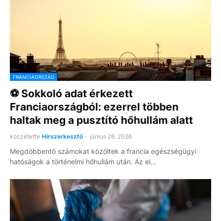
FRANCIAORSZÁG
⚽ Sokkoló adat érkezett
Franciaországból: ezerrel többen
haltak meg a pusztító hőhullám alatt
közzétette
Hírszerkesztő
-
június 28, 2026
Megdöbbentő számokat közöltek a francia egészségügyi
hatóságok a történelmi hőhullám után. Az el…