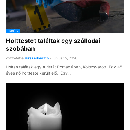
ERDÉLY
Holttestet találtak egy szállodai
szobában
közzétette
Hírszerkesztő
-
június 15, 2026
Holtan találtak egy turistát Romániában, Kolozsvárott. Egy 45
éves nő holtteste került elő. Egy…