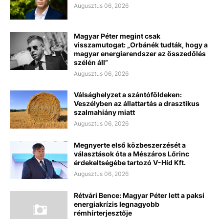
Augusztus 06, 2026
Magyar Péter megint csak
visszamutogat: „Orbánék tudták, hogy a
magyar energiarendszer az összedőlés
szélén áll”
Augusztus 06, 2026
Válsághelyzet a szántóföldeken:
Veszélyben az állattartás a drasztikus
szalmahiány miatt
Augusztus 06, 2026
Megnyerte első közbeszerzését a
választások óta a Mészáros Lőrinc
érdekeltségébe tartozó V-Híd Kft.
Augusztus 06, 2026
Rétvári Bence: Magyar Péter lett a paksi
energiakrízis legnagyobb
rémhírterjesztője