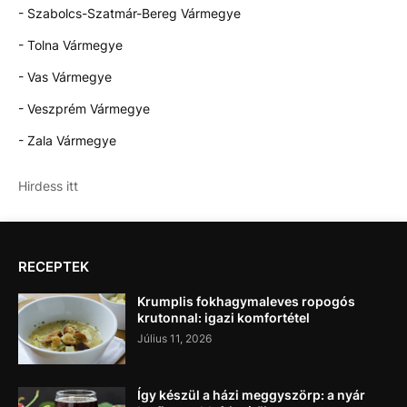
- Szabolcs-Szatmár-Bereg Vármegye
- Tolna Vármegye
- Vas Vármegye
- Veszprém Vármegye
- Zala Vármegye
Hirdess itt
RECEPTEK
Krumplis fokhagymaleves ropogós
krutonnal: igazi komfortétel
Július 11, 2026
Így készül a házi meggyszörp: a nyár