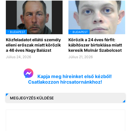
- BUDAPEST
- BUDAPEST
Közfeladatot ellátó személy
Körözik a 24 éves férfit:
elleni erőszak miatt körözik
kábítószer birtoklása miatt
a 46 éves Nagy Balázst
keresik Molnár Szabolcsot
Július 24, 2026
Július 21, 2026
Kapja meg híreinket első kézből!
Csatlakozzon hírcsatornánkhoz!
MEGJEGYZÉS KÜLDÉSE