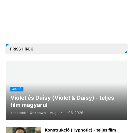
FRISS HÍREK
AKCIÓ
Violet és Daisy (Violet & Daisy) - teljes
film magyarul
közzétette
Unknown
-
Augusztus 06, 2026
Konstrukció (Hypnotic) - teljes film