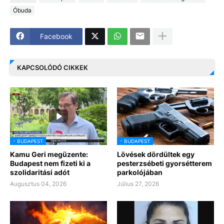
Óbuda
Facebook
KAPCSOLÓDÓ CIKKEK
- BUDAPEST
- BUDAPEST
Kamu Geri megüzente:
Lövések dördültek egy
Budapest nem fizeti ki a
pesterzsébeti gyorsétterem
szolidaritási adót
parkolójában
Augusztus 04, 2026
Július 27, 2026