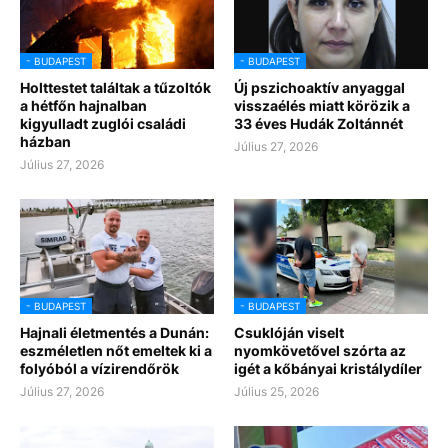
- BUDAPEST
- BUDAPEST
Holttestet találtak a tűzoltók
Új pszichoaktív anyaggal
a hétfőn hajnalban
visszaélés miatt körözik a
kigyulladt zuglói családi
33 éves Hudák Zoltánnét
házban
Július 27, 2026
Július 27, 2026
- BUDAPEST
- BUDAPEST
Hajnali életmentés a Dunán:
Csuklóján viselt
eszméletlen nőt emeltek ki a
nyomkövetővel szórta az
folyóból a vízirendőrök
igét a kőbányai kristálydíler
Július 27, 2026
Július 25, 2026