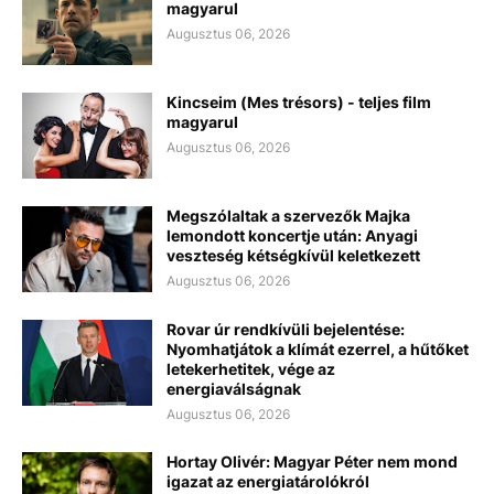
magyarul
Augusztus 06, 2026
Kincseim (Mes trésors) - teljes film
magyarul
Augusztus 06, 2026
Megszólaltak a szervezők Majka
lemondott koncertje után: Anyagi
veszteség kétségkívül keletkezett
Augusztus 06, 2026
Rovar úr rendkívüli bejelentése:
Nyomhatjátok a klímát ezerrel, a hűtőket
letekerhetitek, vége az
energiaválságnak
Augusztus 06, 2026
Hortay Olivér: Magyar Péter nem mond
igazat az energiatárolókról