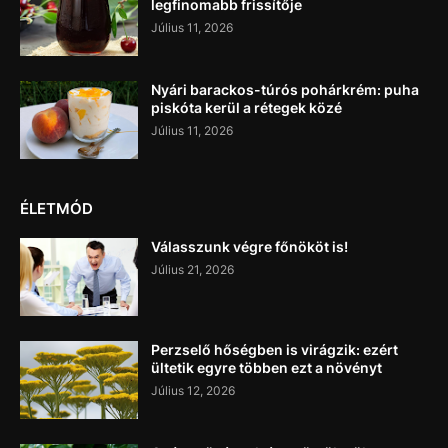
legfinomabb frissítője
Július 11, 2026
Nyári barackos-túrós pohárkrém: puha
piskóta kerül a rétegek közé
Július 11, 2026
ÉLETMÓD
Válasszunk végre főnököt is!
Július 21, 2026
Perzselő hőségben is virágzik: ezért
ültetik egyre többen ezt a növényt
Július 12, 2026