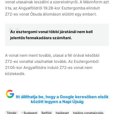
vonat utasainak leszállni a szerelvényről. A Mávinform azt
írta, az Angyalföldről 19.28-kor Esztergomba elindult
Z72-es vonat Óbuda állomáson elütött egy embert.
Az esztergomi vonal többi járatánál nem kell
jelentős fennakadásra számítani.
A vonat nem ment tovább, utasai a fél órával későbbi
Z72-es vonattal utazhattak tovább. Az Esztergomból
21:05-kor Angyalföldre induló Z72-es vonat nem
közlekedik.
Itt állíthatja be, hogy a Google keresőben elsők
között legyen a Napi Újság
Témák:
- Budapest
Belföld
haláleset
halálos vonatgázolás