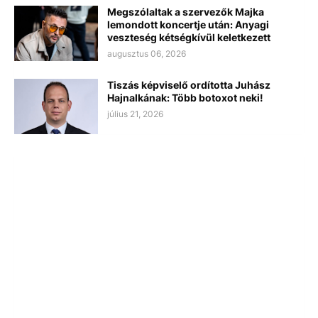
Megszólaltak a szervezők Majka
lemondott koncertje után: Anyagi
veszteség kétségkívül keletkezett
augusztus 06, 2026
Tiszás képviselő ordította Juhász
Hajnalkának: Több botoxot neki!
július 21, 2026