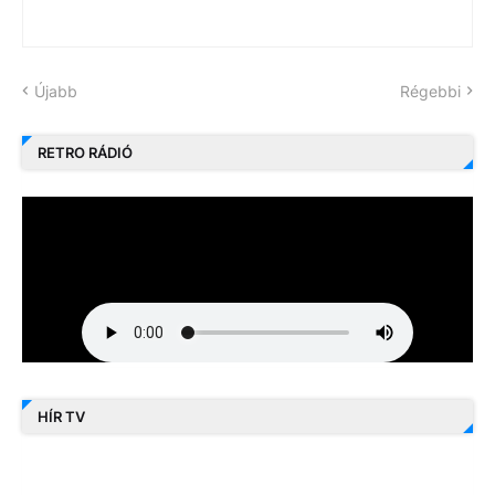
Újabb
Régebbi
RETRO RÁDIÓ
HÍR TV