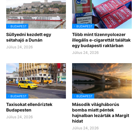
- BUDAPEST
- BUDAPEST
Süllyedni kezdett egy
Több mint tizennyolcezer
sétahajó a Dunán
illegális e-cigarettát találtak
egy budapesti raktárban
Július 24, 2026
Július 24, 2026
- BUDAPEST
- BUDAPEST
Taxisokat ellenőriztek
Második világháborús
Budapesten
bomba miatt péntek
hajnalban lezárták a Margit
Július 24, 2026
hidat
Július 24, 2026