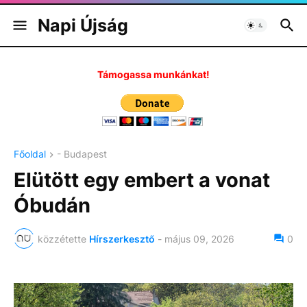
Napi Újság
Támogassa munkánkat!
Főoldal
- Budapest
Elütött egy embert a vonat
Óbudán
közzétette
Hírszerkesztő
-
május 09, 2026
0