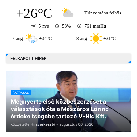
+26°C
Túlnyomóan felhős
5 m/s
58%
761
mmHg
7 aug
+34°C
8 aug
+31°C
9 au
FELKAPOTT HÍREK
GAZDASÁG
Megnyerte első közbeszerzését a
választások óta a Mészáros Lőrinc
érdekeltségébe tartozó V-Híd Kft.
közzétette
Hírszerkesztő
-
augusztus 06, 2026