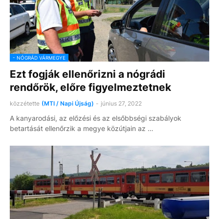
- NÓGRÁD VÁRMEGYE
Ezt fogják ellenőrizni a nógrádi
rendőrök, előre figyelmeztetnek
közzétette
(MTI / Napi Újság)
-
június 27, 2022
A kanyarodási, az előzési és az elsőbbségi szabályok
betartását ellenőrzik a megye közútjain az …