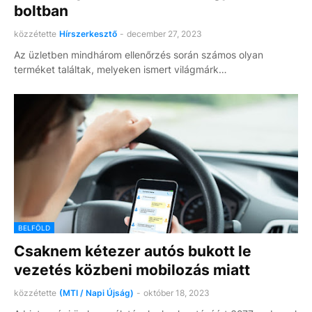
boltban
közzétette
Hírszerkesztő
-
december 27, 2023
Az üzletben mindhárom ellenőrzés során számos olyan
terméket találtak, melyeken ismert világmárk…
BELFÖLD
Csaknem kétezer autós bukott le
vezetés közbeni mobilozás miatt
közzétette
(MTI / Napi Újság)
-
október 18, 2023