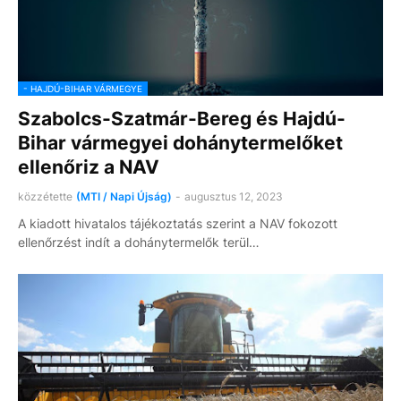
- HAJDÚ-BIHAR VÁRMEGYE
Szabolcs-Szatmár-Bereg és Hajdú-
Bihar vármegyei dohánytermelőket
ellenőriz a NAV
közzétette
(MTI / Napi Újság)
-
augusztus 12, 2023
A kiadott hivatalos tájékoztatás szerint a NAV fokozott
ellenőrzést indít a dohánytermelők terül…