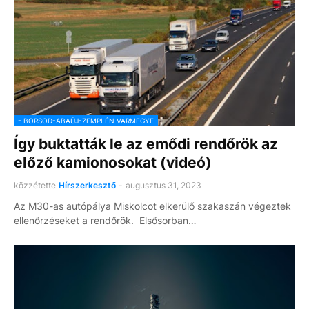
- BORSOD-ABAÚJ-ZEMPLÉN VÁRMEGYE
Így buktatták le az emődi rendőrök az
előző kamionosokat (videó)
közzétette
Hírszerkesztő
-
augusztus 31, 2023
Az M30-as autópálya Miskolcot elkerülő szakaszán végeztek
ellenőrzéseket a rendőrök. Elsősorban…