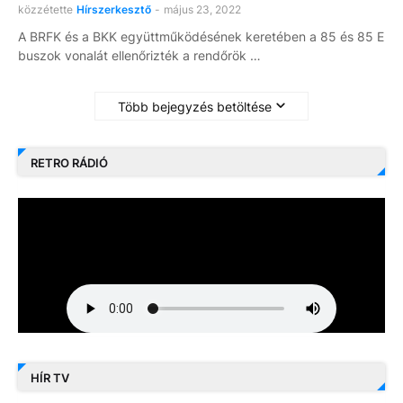
közzétette
Hírszerkesztő
-
május 23, 2022
A BRFK és a BKK együttműködésének keretében a 85 és 85 E
buszok vonalát ellenőrizték a rendőrök …
Több bejegyzés betöltése
RETRO RÁDIÓ
HÍR TV