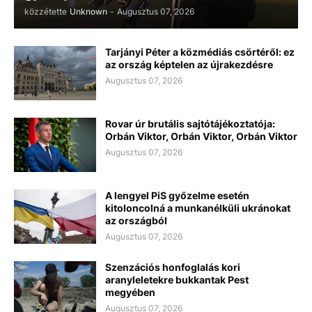
közzétette
Unknown
-
Augusztus 07, 2026
Tarjányi Péter a közmédiás csörtéről: ez
az ország képtelen az újrakezdésre
Augusztus 07, 2026
Rovar úr brutális sajtótájékoztatója:
Orbán Viktor, Orbán Viktor, Orbán Viktor
Augusztus 07, 2026
A lengyel PiS győzelme esetén
kitoloncolná a munkanélküli ukránokat
az országból
Augusztus 07, 2026
Szenzációs honfoglalás kori
aranyleletekre bukkantak Pest
megyében
Augusztus 07, 2026