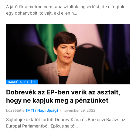
A járőrök a metrón nem tapasztaltak jogsértést, de elfogtak
egy dohánybolti tolvajt, aki ellen n…
BARKÓCZI BALÁZS
Dobrevék az EP-ben verik az asztalt,
hogy ne kapjuk meg a pénzünket
közzétette
(MTI / Napi Újság)
-
november 29, 2022
Sajtótájékoztatót tartott Dobrev Klára és Barkóczi Balázs az
Európai Parlamentből. Epikus sajtó…