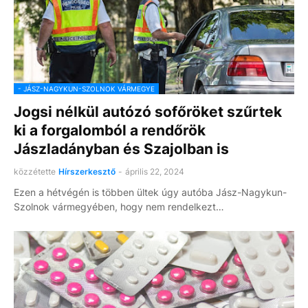
- JÁSZ-NAGYKUN-SZOLNOK VÁRMEGYE
Jogsi nélkül autózó sofőröket szűrtek
ki a forgalomból a rendőrök
Jászladányban és Szajolban is
közzétette
Hírszerkesztő
-
április 22, 2024
Ezen a hétvégén is többen ültek úgy autóba Jász-Nagykun-
Szolnok vármegyében, hogy nem rendelkezt…