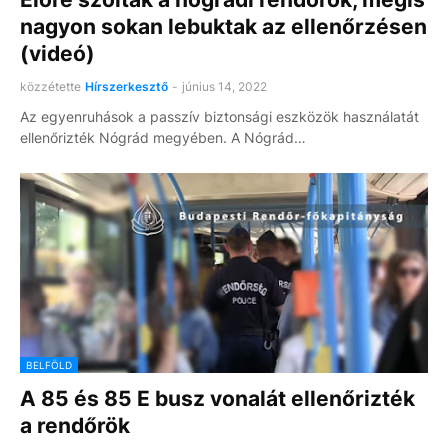
nagyon sokan lebuktak az ellenőrzésen
(videó)
közzétette
Hírszerkesztő
-
június 14, 2022
Az egyenruhások a passzív biztonsági eszközök használatát
ellenőrizték Nógrád megyében. A Nógrád…
BELFÖLD
A 85 és 85 E busz vonalát ellenőrizték
a rendőrök