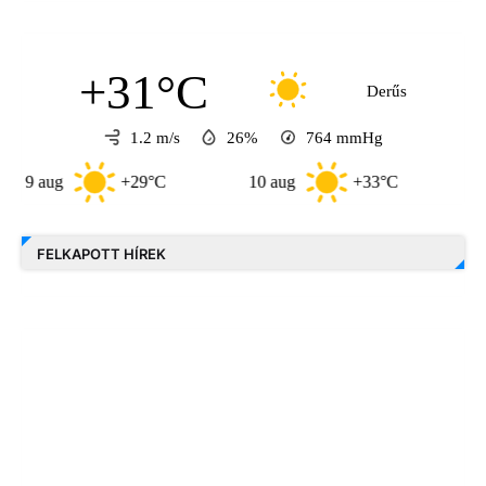
+31°C
Derűs
1.2 m/s
26%
764
mmHg
+29°C
10 aug
+33°C
11 aug
FELKAPOTT HÍREK