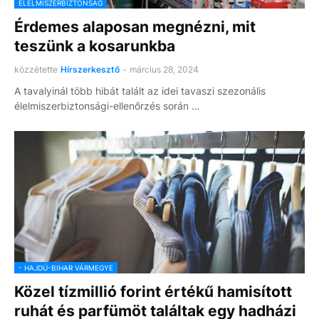
ÉLELMISZERBIZTONSÁG
Érdemes alaposan megnézni, mit
teszünk a kosarunkba
közzétette
Hírszerkesztő
-
március 28, 2024
A tavalyinál több hibát talált az idei tavaszi szezonális
élelmiszerbiztonsági-ellenőrzés során …
- HAJDÚ-BIHAR VÁRMEGYE
Közel tízmillió forint értékű hamisított
ruhát és parfümöt találtak egy hadházi