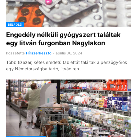
BELFÖLD
Engedély nélküli gyógyszert találtak
egy litván furgonban Nagylakon
közzétette
Hírszerkesztő
-
április 08, 2024
Több tízezer, kétes eredetű tablettát találtak a pénzügyőrök
egy Németországba tartó, litván ren…