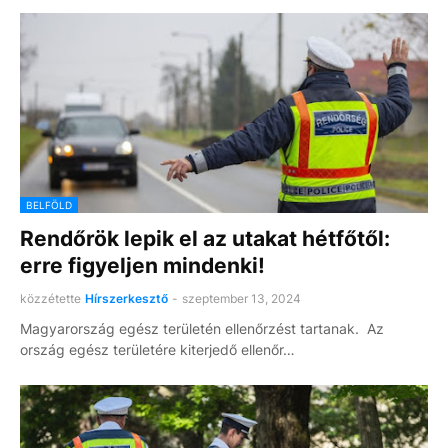
BELFÖLD
Rendőrök lepik el az utakat hétfőtől:
erre figyeljen mindenki!
közzétette
Hírszerkesztő
-
szeptember 13, 2024
Magyarország egész területén ellenőrzést tartanak. Az
ország egész területére kiterjedő ellenőr…