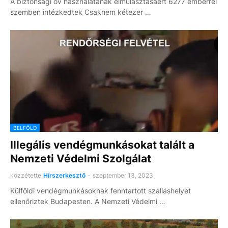
A biztonsági öv használatának elmulasztásáért 6277 emberrel
szemben intézkedtek Csaknem kétezer …
BELFÖLD
Illegális vendégmunkásokat talált a
Nemzeti Védelmi Szolgálat
közzétette
Hírszerkesztő
-
szeptember 13, 2023
Külföldi vendégmunkásoknak fenntartott szálláshelyet
ellenőriztek Budapesten. A Nemzeti Védelmi …