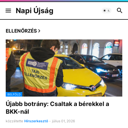
Napi Újság
ELLENŐRZÉS
BELFÖLD
Újabb botrány: Csaltak a bérekkel a
BKK-nál
közzétette
Hírszerkesztő
-
július 01, 2026