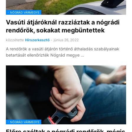
- NÓGRÁD VÁRMEGYE
Vasúti átjáróknál razziáztak a nógrádi
rendőrök, sokakat megbüntettek
közzétette
Hírszerkesztő
-
június 26, 2022
A rendőrök a vasúti átjárón történő áthaladás szabályainak
betartását ellenőrizték Nógrád megye …
- NÓGRÁD VÁRMEGYE
Előre szóltak a nógrádi rendőrök, mégis