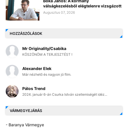
Bóka János: A kormány
válságkezelésből elégtelenre vizsgázott
Augusztus 07, 2026
HOZZÁSZÓLÁSOK
Mr Originality/Csabika
KÖSZÖNÖM A TERJESZTÉST !
Alexander Elek
Már nézhető és nagyon jó film.
Pálos Trend
2024. január 6-án Csurka István szellemiségét idéz...
VÁRMEGYEJÁRÁS
- Baranya Vármegye