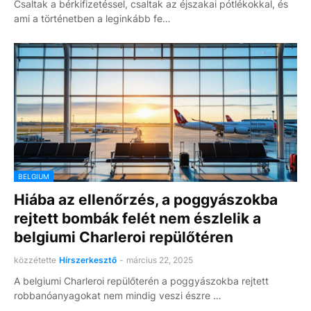
Csaltak a bérkifizetéssel, csaltak az éjszakai pótlékokkal, és
ami a történetben a leginkább fe…
BELGIUM
Hiába az ellenőrzés, a poggyászokba
rejtett bombák felét nem észlelik a
belgiumi Charleroi repülőtéren
közzétette
Hírszerkesztő
-
március 22, 2025
A belgiumi Charleroi repülőterén a poggyászokba rejtett
robbanóanyagokat nem mindig veszi észre …