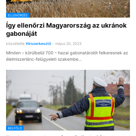
ELLENŐRZÉS
Így ellenőrzi Magyarország az ukránok
gabonáját
közzétette
Hírszerkesztő
-
május 20, 2023
Minden – körülbelül 700 – hazai gabonatárolót felkeresnek az
élelmiszerlánc-felügyeleti szakembe…
BELFÖLD