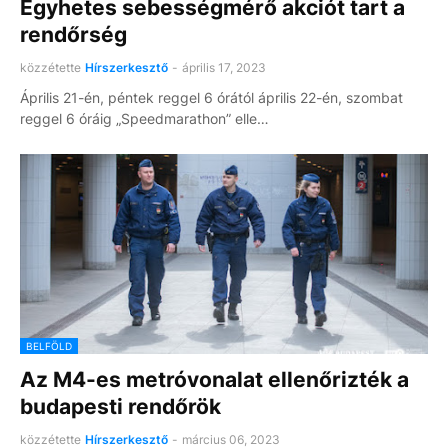
Egyhetes sebességmérő akciót tart a
rendőrség
közzétette
Hírszerkesztő
-
április 17, 2023
Április 21-én, péntek reggel 6 órától április 22-én, szombat
reggel 6 óráig „Speedmarathon” elle…
BELFÖLD
Az M4-es metróvonalat ellenőrizték a
budapesti rendőrök
közzétette
Hírszerkesztő
-
március 06, 2023