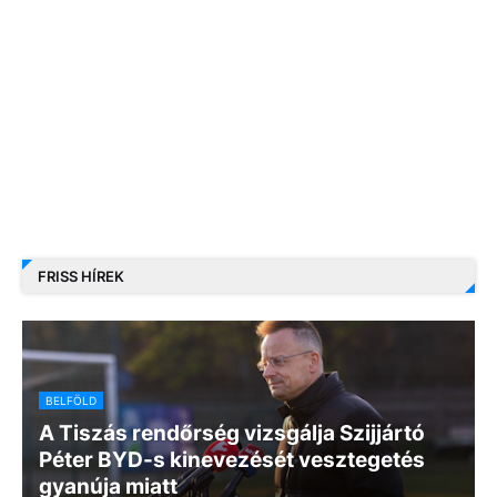
FRISS HÍREK
BELFÖLD
A Tiszás rendőrség vizsgálja Szijjártó
Péter BYD-s kinevezését vesztegetés
gyanúja miatt