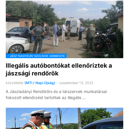
- JÁSZ-NAGYKUN-SZOLNOK VÁRMEGYE
Illegális autóbontókat ellenőriztek a
jászsági rendőrök
közzétette
(MTI / Napi Újság)
-
szeptember 13, 2022
A Jászladányi Rendőrőrs és a társzervek munkatársai
fokozott ellenőrzést tartottak az illegális …