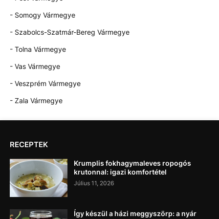
- Somogy Vármegye
- Szabolcs-Szatmár-Bereg Vármegye
- Tolna Vármegye
- Vas Vármegye
- Veszprém Vármegye
- Zala Vármegye
RECEPTEK
Krumplis fokhagymaleves ropogós
krutonnal: igazi komfortétel
Július 11, 2026
Így készül a házi meggyszörp: a nyár