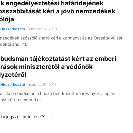
ak engedélyeztetési határidejének
sszabbítását kéri a jövő nemzedékek
ólója
Hírszerkesztő
-
október 12, 2018
mzedékek szószólója arra kéri a kormányt és az Országgyűlést,
déktalanul int…
budsman tájékoztatást kért az emberi
rások miniszterétől a védőnők
lyzetéről
Hírszerkesztő
-
március 21, 2017
László ombudsman a hozzá beérkezett beadványok alapján
tást kért az emberi er…
 bejegyzés betöltése