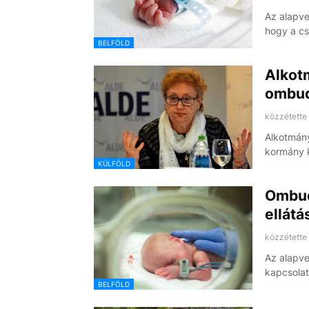
Az alapve
hogy a c
BELFÖLD
Alkot
ombud
közzétette
Alkotmán
kormány k
KÜLFÖLD
Ombud
ellát
közzétette
Az alapvet
kapcsola
BELFÖLD