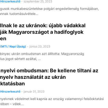
Hírszerkesztő
-
szeptember 25, 2023
gusok munkabeszüntetése polgári engedetlenség formájában,
 annak tudomásulvétele…
lnak le az ukránok: újabb vádakkal
ják Magyarországot a hadifoglyok
en
(MTI / Napi Újság)
-
június 23, 2023
binyec ukrán ombudsman azt állította: Magyarország
us jogot sértett azáltal, …
nyelvi ombudsman: Be kellene tiltani az
nyelv használatát az ukrán
oktatásban
Hírszerkesztő
-
január 31, 2023
nyelvnek védelmet kell kapnia az ország valamennyi felsőoktatási
yében – vélek…