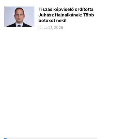
Tiszás képviselő ordította
Juhász Hajnalkának: Több
botoxot neki!
július 21, 2026