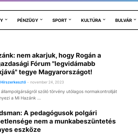
Y
PÉNZÜGY
SPORT
KULTÚRA
BULVÁR
zánk: nem akarjuk, hogy Rogán a
gazdasági Fórum "legvidámabb
kjává" tegye Magyarországot!
Hírszerkesztő
-
november 24, 2023
s állampolgárságról szóló törvény utólagos normakontrollját
yezi a Mi Hazánk …
sman: A pedagógusok polgári
etlensége nem a munkabeszüntetés
nyes eszköze