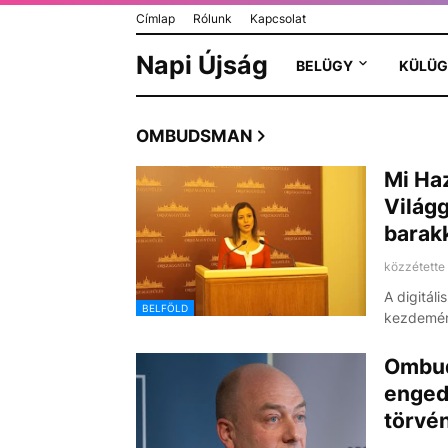
Címlap
Rólunk
Kapcsolat
Napi Újság
BELÜGY
KÜLÜG
OMBUDSMAN
Mi Ha
Világ
barak
közzétette
A digitáli
BELFÖLD
kezdemén
Ombud
enged
törvé