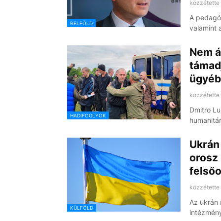
közzétette
A pedagó
BELFÖLD
valamint
Nem ál
támad
ügyéb
közzétette
Dmitro Lu
HADIFOGLYOK
humanitári
Ukrán 
orosz 
felső
közzétette
Az ukrán 
KÜLFÖLD
intézmén