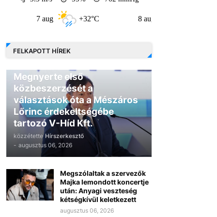
7 aug
+32°C
8 aug
+30°C
9
FELKAPOTT HÍREK
GAZDASÁG
Megnyerte első
közbeszerzését a
választások óta a Mészáros
Lőrinc érdekeltségébe
tartozó V-Híd Kft.
közzétette
Hírszerkesztő
-
augusztus 06, 2026
Megszólaltak a szervezők
Majka lemondott koncertje
után: Anyagi veszteség
kétségkívül keletkezett
augusztus 06, 2026