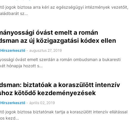
tő jogok biztosa arra kéri az egészségügyi intézmények vezetőit,
saládbarát sz…
mányossági óvást emelt a román
sman az új közigazgatási kódex ellen
Hírszerkesztő
-
augusztus 27, 2019
yossági óvást emelt szerdán a román ombudsman a bukaresti
ét hónapja hozott s…
sman: biztatóak a koraszülött intenzív
áshoz kötődő kezdeményezések
Hírszerkesztő
-
április 02, 2019
ő jogok biztosa biztatónak tartja a koraszülött intenzív ellátással
tos kezd…