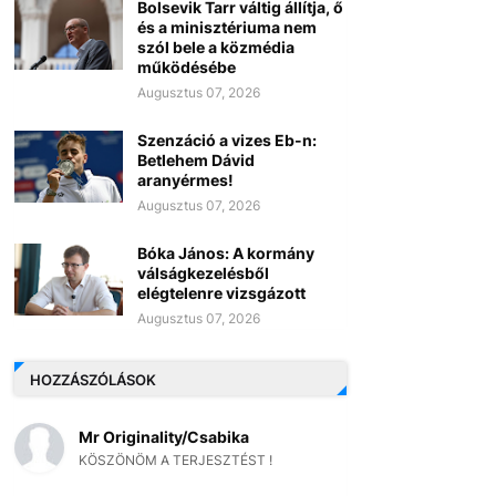
Bolsevik Tarr váltig állítja, ő
és a minisztériuma nem
szól bele a közmédia
működésébe
Augusztus 07, 2026
Szenzáció a vizes Eb-n:
Betlehem Dávid
aranyérmes!
Augusztus 07, 2026
Bóka János: A kormány
válságkezelésből
elégtelenre vizsgázott
Augusztus 07, 2026
HOZZÁSZÓLÁSOK
Mr Originality/Csabika
KÖSZÖNÖM A TERJESZTÉST !