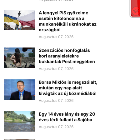
A lengyel PiS győzelme
esetén kitoloncolná a
munkanélküli ukránokat az
országból
Augusztus 07, 2026
Szenzációs honfoglalás
kori aranyleletekre
bukkantak Pest megyében
Augusztus 07, 2026
Borsa Miklós is megszólalt,
miután egy nap alatt
kivágták az új közmédiából
Augusztus 07, 2026
Egy 14 éves lány és egy 20
éves férfi fulladt a Sajóba
Augusztus 07, 2026