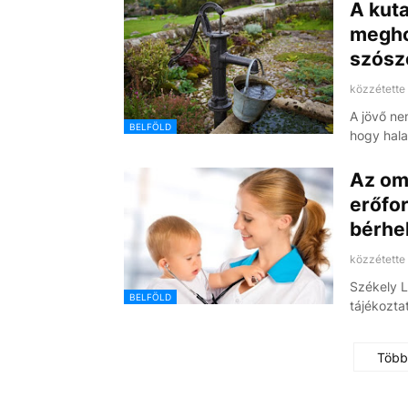
A kut
megho
szósz
közzétette
A jövő ne
BELFÖLD
hogy hala
Az om
erőfor
bérhe
közzétette
Székely 
BELFÖLD
tájékozta
Több