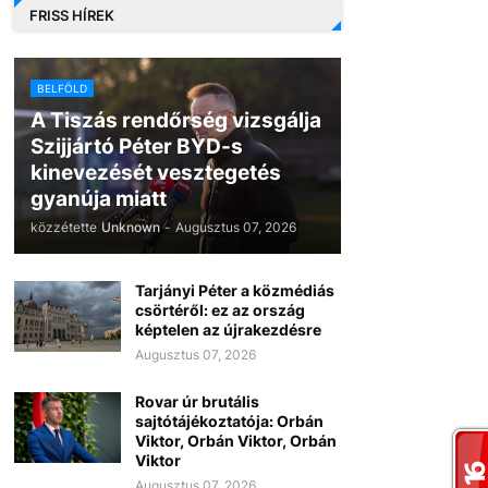
FRISS HÍREK
BELFÖLD
A Tiszás rendőrség vizsgálja
Szijjártó Péter BYD-s
kinevezését vesztegetés
gyanúja miatt
közzétette
Unknown
-
Augusztus 07, 2026
Tarjányi Péter a közmédiás
csörtéről: ez az ország
képtelen az újrakezdésre
Augusztus 07, 2026
Rovar úr brutális
sajtótájékoztatója: Orbán
Viktor, Orbán Viktor, Orbán
Viktor
Augusztus 07, 2026