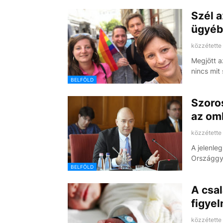
Szél 
ügyébe
közzétette
Megjött 
nincs mit
BELFÖLD
Szoro
az o
közzétette
A jelenleg
Országgyű
BELFÖLD
A csal
figyel
közzétette