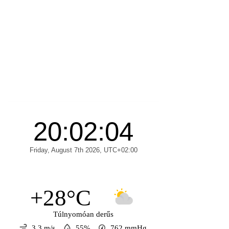
+28°C
Túlnyomóan derűs
3.3 m/s
55%
762
mmHg