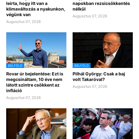
leírta, hogy itt van a
napokban rezsicsökkentés
klímaváltozás a nyakunkon,
nélkül
végünk van
Augusztus 07, 2026
Augusztus 07, 2026
BELFÖLD
BELFÖLD
Rovar úr bejelentése: Ezt is
Pilhál György: Csak a baj
megcsináltam, 10 éve nem
volt Takaróval?
látott szintre csökkent az
Augusztus 07, 2026
infláció
Augusztus 07, 2026