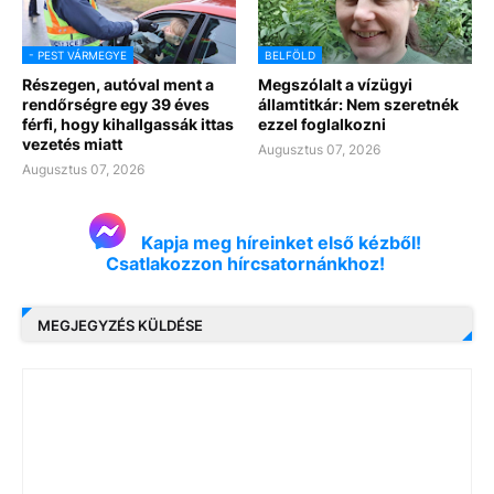
- PEST VÁRMEGYE
BELFÖLD
Részegen, autóval ment a
Megszólalt a vízügyi
rendőrségre egy 39 éves
államtitkár: Nem szeretnék
férfi, hogy kihallgassák ittas
ezzel foglalkozni
vezetés miatt
Augusztus 07, 2026
Augusztus 07, 2026
Kapja meg híreinket első kézből!
Csatlakozzon hírcsatornánkhoz!
MEGJEGYZÉS KÜLDÉSE