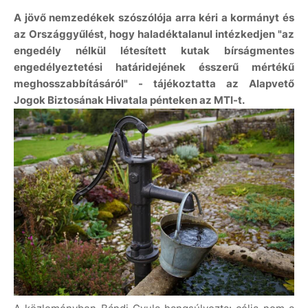
A jövő nemzedékek szószólója arra kéri a kormányt és
az Országgyűlést, hogy haladéktalanul intézkedjen "az
engedély nélkül létesített kutak bírságmentes
engedélyeztetési határidejének ésszerű mértékű
meghosszabbításáról" - tájékoztatta az Alapvető
Jogok Biztosának Hivatala pénteken az MTI-t.