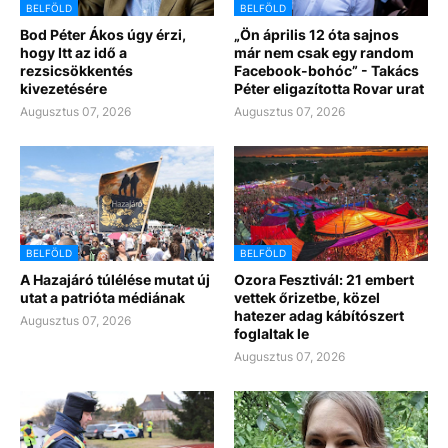
BELFÖLD
BELFÖLD
Bod Péter Ákos úgy érzi,
„Ön április 12 óta sajnos
hogy Itt az idő a
már nem csak egy random
rezsicsökkentés
Facebook-bohóc” - Takács
kivezetésére
Péter eligazította Rovar urat
Augusztus 07, 2026
Augusztus 07, 2026
BELFÖLD
BELFÖLD
A Hazajáró túlélése mutat új
Ozora Fesztivál: 21 embert
utat a patrióta médiának
vettek őrizetbe, közel
hatezer adag kábítószert
Augusztus 07, 2026
foglaltak le
Augusztus 07, 2026