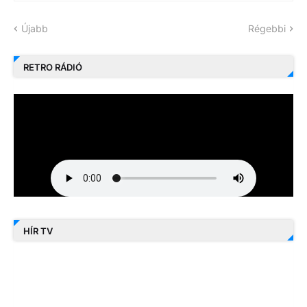
Újabb
Régebbi
RETRO RÁDIÓ
HÍR TV