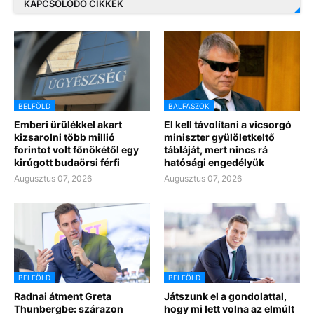
KAPCSOLÓDÓ CIKKEK
BELFÖLD
BALFASZOK
Emberi ürülékkel akart
El kell távolítani a vicsorgó
kizsarolni több millió
miniszter gyülöletkeltő
forintot volt főnökétől egy
tábláját, mert nincs rá
kirúgott budaörsi férfi
hatósági engedélyük
Augusztus 07, 2026
Augusztus 07, 2026
BELFÖLD
BELFÖLD
Radnai átment Greta
Játszunk el a gondolattal,
Thunbergbe: szárazon
hogy mi lett volna az elmúlt