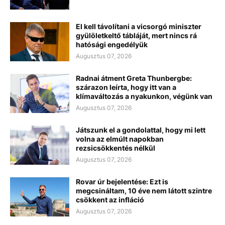
El kell távolítani a vicsorgó miniszter
gyülöletkeltő tábláját, mert nincs rá
hatósági engedélyük
Augusztus 07, 2026
Radnai átment Greta Thunbergbe:
szárazon leírta, hogy itt van a
klímaváltozás a nyakunkon, végünk van
Augusztus 07, 2026
Játszunk el a gondolattal, hogy mi lett
volna az elmúlt napokban
rezsicsökkentés nélkül
Augusztus 07, 2026
Rovar úr bejelentése: Ezt is
megcsináltam, 10 éve nem látott szintre
csökkent az infláció
Augusztus 07, 2026