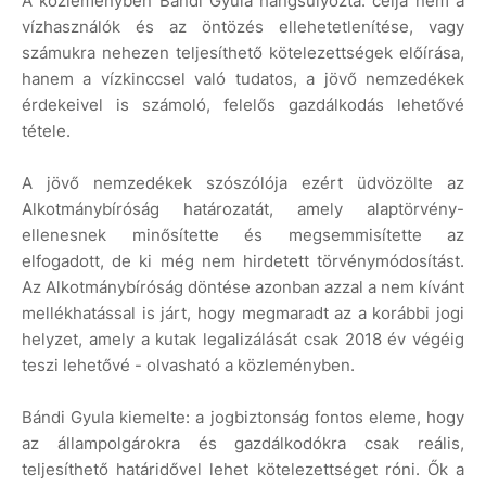
A közleményben Bándi Gyula hangsúlyozta: célja nem a
vízhasználók és az öntözés ellehetetlenítése, vagy
számukra nehezen teljesíthető kötelezettségek előírása,
hanem a vízkinccsel való tudatos, a jövő nemzedékek
érdekeivel is számoló, felelős gazdálkodás lehetővé
tétele.
A jövő nemzedékek szószólója ezért üdvözölte az
Alkotmánybíróság határozatát, amely alaptörvény-
ellenesnek minősítette és megsemmisítette az
elfogadott, de ki még nem hirdetett törvénymódosítást.
Az Alkotmánybíróság döntése azonban azzal a nem kívánt
mellékhatással is járt, hogy megmaradt az a korábbi jogi
helyzet, amely a kutak legalizálását csak 2018 év végéig
teszi lehetővé - olvasható a közleményben.
Bándi Gyula kiemelte: a jogbiztonság fontos eleme, hogy
az állampolgárokra és gazdálkodókra csak reális,
teljesíthető határidővel lehet kötelezettséget róni. Ők a