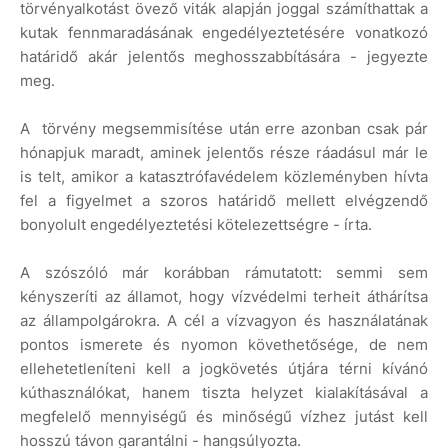
törvényalkotást övező viták alapján joggal számíthattak a
kutak fennmaradásának engedélyeztetésére vonatkozó
határidő akár jelentős meghosszabbítására - jegyezte
meg.
A törvény megsemmisítése után erre azonban csak pár
hónapjuk maradt, aminek jelentős része ráadásul már le
is telt, amikor a katasztrófavédelem közleményben hívta
fel a figyelmet a szoros határidő mellett elvégzendő
bonyolult engedélyeztetési kötelezettségre - írta.
A szószóló már korábban rámutatott: semmi sem
kényszeríti az államot, hogy vízvédelmi terheit áthárítsa
az állampolgárokra. A cél a vízvagyon és használatának
pontos ismerete és nyomon követhetősége, de nem
ellehetetleníteni kell a jogkövetés útjára térni kívánó
kúthasználókat, hanem tiszta helyzet kialakításával a
megfelelő mennyiségű és minőségű vízhez jutást kell
hosszú távon garantálni - hangsúlyozta.