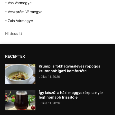
- Vas Vármegye
- Veszprém Vármegye
- Zala Vármegye
Hirdess itt
RECEPTEK
Krumplis fokhagymaleves ropogós
krutonnal: igazi komfortétel
Július 11, 2026
Így készül a házi meggyszörp: a nyár
legfinomabb frissítője
Július 11, 2026