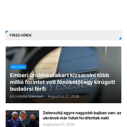
FRISS HÍREK
BELFÖLD
Emberi ürülékkel akart kizsarolni több
millió forintot volt főnökétől egy kirúgott
budaörsi férfi
közzétette
Unknown
-
Augusztus 07, 2026
Zelenszkij egyre nagyobb bajban van: az
ukránok már hátat fordítottak neki
Augusztus 07, 2026