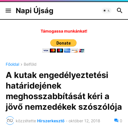
Napi Újság
Támogassa munkánkat!
Főoldal
Belföld
A kutak engedélyeztetési
határidejének
meghosszabbítását kéri a
jövő nemzedékek szószólója
közzétette
Hírszerkesztő
-
október 12, 2018
0