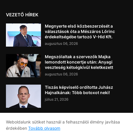
VEZETŐ HÍREK
Megnyerte első közbeszerzését a
választások óta a Mészáros Lőrinc
érdekeltségébe tartozó V-Híd Kft.
augusztus 06, 2026
Megszólaltak a szervezők Majka
lemondott koncertje után: Anyagi
veszteség kétségkívül keletkezett
augusztus 06, 2026
Tiszás képviselő ordította Juhász
Hajnalkának: Több botoxot neki!
július 21, 2026
Weboldalunk sütiket használ a felhasználói élmény javítása
érdekében
Tovább olvasom
Címlap
Rólunk
Kapcsolat