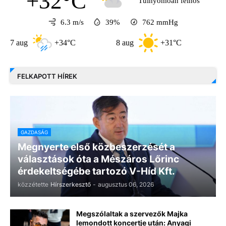
+32°C
Túlnyomóan felhős
6.3 m/s
39%
762
mmHg
g
+34°C
8 aug
+31°C
9 aug
FELKAPOTT HÍREK
GAZDASÁG
Megnyerte első közbeszerzését a
választások óta a Mészáros Lőrinc
érdekeltségébe tartozó V-Híd Kft.
közzétette
Hírszerkesztő
-
augusztus 06, 2026
Megszólaltak a szervezők Majka
lemondott koncertje után: Anyagi