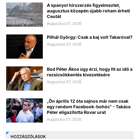
A spanyol hírszerzés figyelmeztet,
augusztus közepén újabb roham érheti
Ceutát
Augusztus 07, 2026
Pilhál György: Csak a baj volt Takaróval?
Augusztus 07, 2026
Bod Péter Ákos úgy érzi, hogy Itt az idő a
rezsicsökkentés kivezetésére
Augusztus 07, 2026
„Ön április 12 óta sajnos már nem csak
egy random Facebook-bohóc” - Takács
Péter eligazította Rovar urat
Augusztus 07, 2026
HOZZÁSZÓLÁSOK