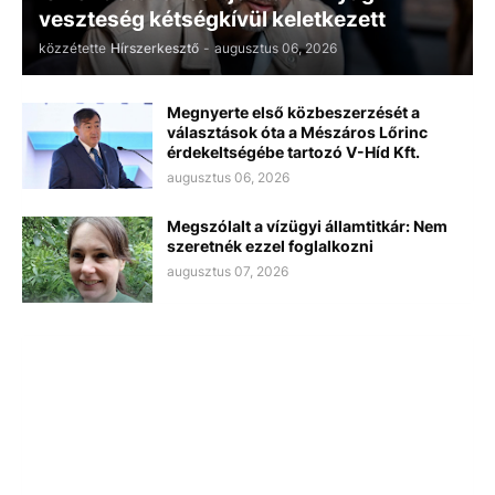
veszteség kétségkívül keletkezett
közzétette
Hírszerkesztő
-
augusztus 06, 2026
Megnyerte első közbeszerzését a
választások óta a Mészáros Lőrinc
érdekeltségébe tartozó V-Híd Kft.
augusztus 06, 2026
Megszólalt a vízügyi államtitkár: Nem
szeretnék ezzel foglalkozni
augusztus 07, 2026