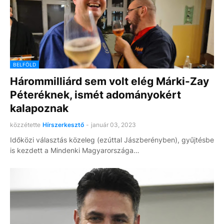
BELFÖLD
Hárommilliárd sem volt elég Márki-Zay
Péteréknek, ismét adományokért
kalapoznak
közzétette
Hírszerkesztő
-
január 03, 2023
Időközi választás közeleg (ezúttal Jászberényben), gyűjtésbe
is kezdett a Mindenki Magyarországa…