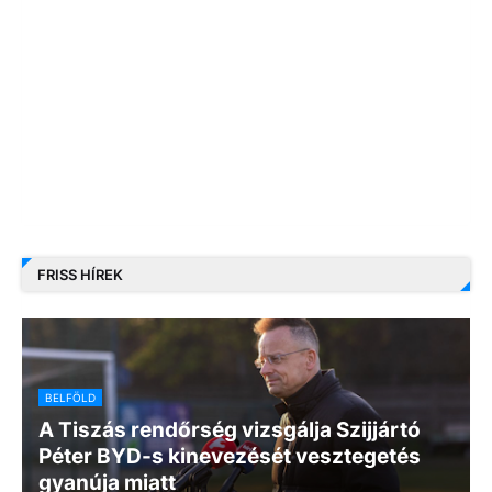
FRISS HÍREK
BELFÖLD
A Tiszás rendőrség vizsgálja Szijjártó
Péter BYD-s kinevezését vesztegetés
gyanúja miatt