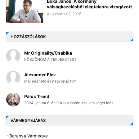
Bóka János: A kormány
válságkezelésből elégtelenre vizsgázott
Augusztus 07, 2026
HOZZÁSZÓLÁSOK
Mr Originality/Csabika
KÖSZÖNÖM A TERJESZTÉST !
Alexander Elek
Már nézhető és nagyon jó film.
Pálos Trend
2024. január 6-án Csurka István szellemiségét idéz...
VÁRMEGYEJÁRÁS
- Baranya Vármegye