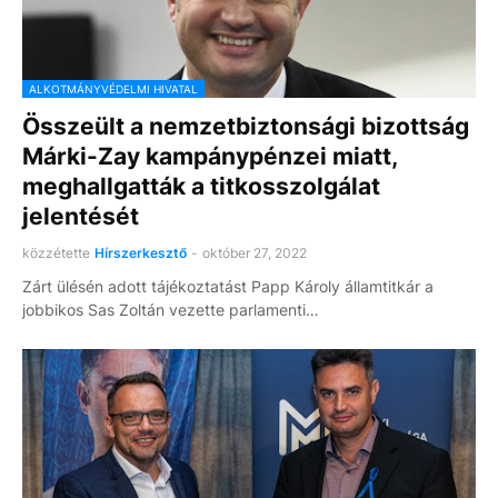
ALKOTMÁNYVÉDELMI HIVATAL
Összeült a nemzetbiztonsági bizottság
Márki-Zay kampánypénzei miatt,
meghallgatták a titkosszolgálat
jelentését
közzétette
Hírszerkesztő
-
október 27, 2022
Zárt ülésén adott tájékoztatást Papp Károly államtitkár a
jobbikos Sas Zoltán vezette parlamenti…