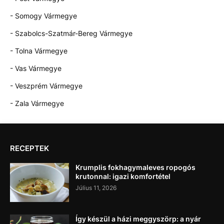
- Somogy Vármegye
- Szabolcs-Szatmár-Bereg Vármegye
- Tolna Vármegye
- Vas Vármegye
- Veszprém Vármegye
- Zala Vármegye
RECEPTEK
Krumplis fokhagymaleves ropogós
krutonnal: igazi komfortétel
Július 11, 2026
Így készül a házi meggyszörp: a nyár