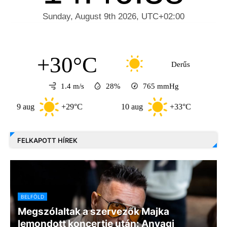
+30°C
Derűs
1.4 m/s
28%
765
mmHg
aug
+29°C
10 aug
+33°C
11 aug
FELKAPOTT HÍREK
BELFÖLD
Megszólaltak a szervezők Majka
lemondott koncertje után: Anyagi