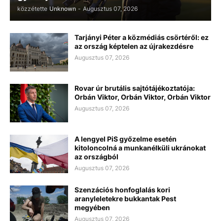
közzétette
Unknown
-
Augusztus 07, 2026
Tarjányi Péter a közmédiás csörtéről: ez
az ország képtelen az újrakezdésre
Augusztus 07, 2026
Rovar úr brutális sajtótájékoztatója:
Orbán Viktor, Orbán Viktor, Orbán Viktor
Augusztus 07, 2026
A lengyel PiS győzelme esetén
kitoloncolná a munkanélküli ukránokat
az országból
Augusztus 07, 2026
Szenzációs honfoglalás kori
aranyleletekre bukkantak Pest
megyében
Augusztus 07, 2026