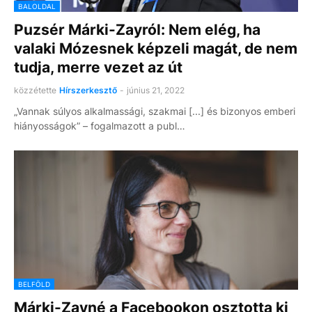
BALOLDAL
Puzsér Márki-Zayról: Nem elég, ha
valaki Mózesnek képzeli magát, de nem
tudja, merre vezet az út
közzétette
Hírszerkesztő
-
június 21, 2022
„Vannak súlyos alkalmassági, szakmai [...] és bizonyos emberi
hiányosságok” – fogalmazott a publ…
BELFÖLD
Márki-Zayné a Facebookon osztotta ki