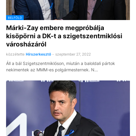
BELFÖLD
Márki-Zay embere megpróbálja
kisöpörni a DK-t a szigetszentmiklósi
városházáról
közzétette
Hírszerkesztő
-
szeptember 27, 2022
Áll a bál Szigetszentmiklóson, miután a baloldali pártok
nekimentek az MMM-es polgármesternek. N…