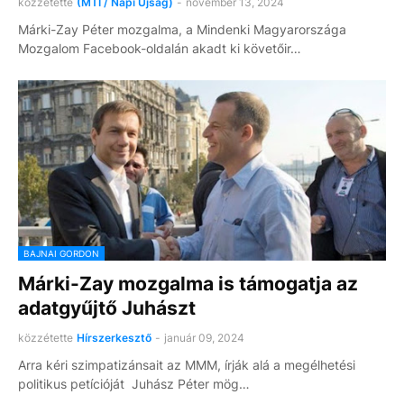
közzétette
(MTI / Napi Újság)
-
november 13, 2024
Márki-Zay Péter mozgalma, a Mindenki Magyarországa
Mozgalom Facebook-oldalán akadt ki követőir…
BAJNAI GORDON
Márki-Zay mozgalma is támogatja az
adatgyűjtő Juhászt
közzétette
Hírszerkesztő
-
január 09, 2024
Arra kéri szimpatizánsait az MMM, írják alá a megélhetési
politikus petícióját Juhász Péter mög…