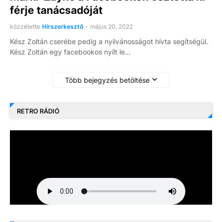
férje tanácsadóját
közzétette
Hírszerkesztő
-
május 20, 2022
Kész Zoltán cserébe pedig a nyilvánosságot hívta segítségül.
Kész Zoltán egy facebookos nyílt le…
Több bejegyzés betöltése
RETRO RÁDIÓ