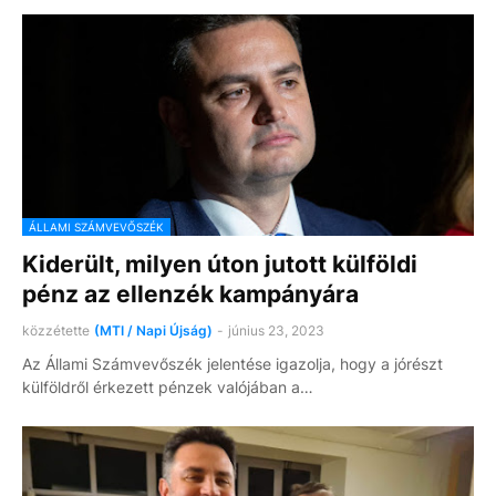
ÁLLAMI SZÁMVEVŐSZÉK
Kiderült, milyen úton jutott külföldi
pénz az ellenzék kampányára
közzétette
(MTI / Napi Újság)
-
június 23, 2023
Az Állami Számvevőszék jelentése igazolja, hogy a jórészt
külföldről érkezett pénzek valójában a…