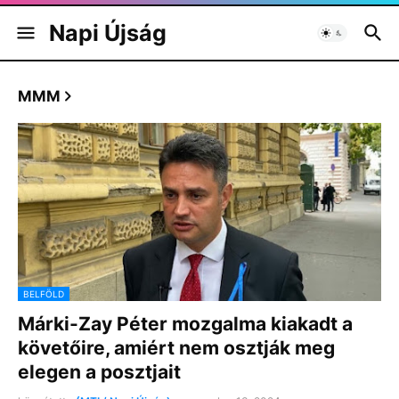
Napi Újság
MMM
BELFÖLD
Márki-Zay Péter mozgalma kiakadt a
követőire, amiért nem osztják meg
elegen a posztjait