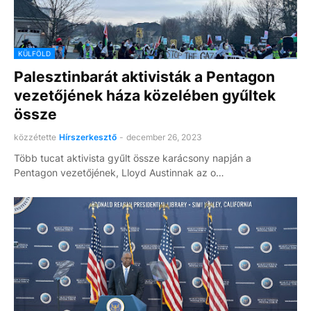
KÜLFÖLD
Palesztinbarát aktivisták a Pentagon
vezetőjének háza közelében gyűltek
össze
közzétette
Hírszerkesztő
-
december 26, 2023
Több tucat aktivista gyűlt össze karácsony napján a
Pentagon vezetőjének, Lloyd Austinnak az o…