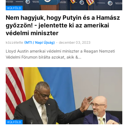
KÜLFÖLD
Nem hagyjuk, hogy Putyin és a Hamász
győzzön! - jelentette ki az amerikai
védelmi miniszter
közzétette
(MTI / Napi Újság)
-
december 03, 2023
Lloyd Austin amerikai védelmi miniszter a Reagan Nemzeti
Védelmi Fórumon bírálta azokat, akik &…
KÜLFÖLD