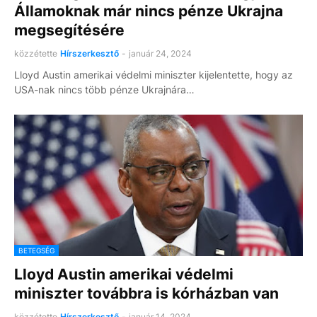
Államoknak már nincs pénze Ukrajna
megsegítésére
közzétette
Hírszerkesztő
-
január 24, 2024
Lloyd Austin amerikai védelmi miniszter kijelentette, hogy az
USA-nak nincs több pénze Ukrajnára…
BETEGSÉG
Lloyd Austin amerikai védelmi
miniszter továbbra is kórházban van
közzétette
Hírszerkesztő
-
január 14, 2024