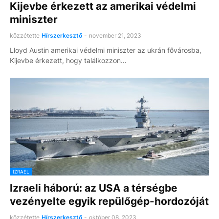
Kijevbe érkezett az amerikai védelmi
miniszter
közzétette
Hírszerkesztő
-
november 21, 2023
Lloyd Austin amerikai védelmi miniszter az ukrán fővárosba,
Kijevbe érkezett, hogy találkozzon…
IZRAEL
Izraeli háború: az USA a térségbe
vezényelte egyik repülőgép-hordozóját
közzétette
Hírszerkesztő
-
október 08, 2023