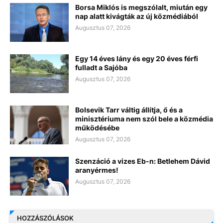
Borsa Miklós is megszólalt, miután egy
nap alatt kivágták az új közmédiából
Augusztus 07, 2026
Egy 14 éves lány és egy 20 éves férfi
fulladt a Sajóba
Augusztus 07, 2026
Bolsevik Tarr váltig állítja, ő és a
minisztériuma nem szól bele a közmédia
működésébe
Augusztus 07, 2026
Szenzáció a vizes Eb-n: Betlehem Dávid
aranyérmes!
Augusztus 07, 2026
HOZZÁSZÓLÁSOK