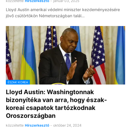
közzétette
Hírszerkesztő
-
január 03, 2025
Lloyd Austin amerikai védelmi miniszter kezdeményezésére
jövő csütörtökön Németországban talál…
ÉSZAK-KOREA
Lloyd Austin: Washingtonnak
bizonyítéka van arra, hogy észak-
koreai csapatok tartózkodnak
Oroszországban
közzétette
Hírszerkesztő
-
október 24, 2024