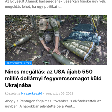
Az Egyesült Államok hadseregének vezérkari főnöke úgy véli,
megoldás lehet, ha egy politikai r…
FEGYVERSZÁLLÍTÁS
Nincs megállás: az USA újabb 550
millió dollárnyi fegyvercsomagot küld
Ukrajnába
közzétette
Hírszerkesztő
-
augusztus 05, 2022
Ahogy a Pentagon fogalmaz: továbbra is elkötelezettek az
ügyben. A napokban jelentette be a Pent…