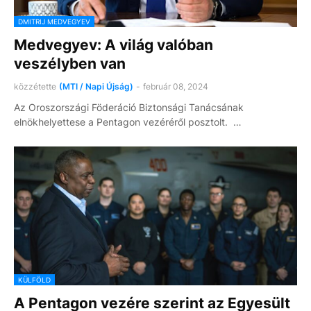
DMITRIJ MEDVEGYEV
Medvegyev: A világ valóban
veszélyben van
közzétette
(MTI / Napi Újság)
-
február 08, 2024
Az Oroszországi Föderáció Biztonsági Tanácsának
elnökhelyettese a Pentagon vezéréről posztolt. …
KÜLFÖLD
A Pentagon vezére szerint az Egyesült