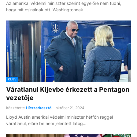
Az amerikai védelmi miniszter szerint egyelőre nem tudni,
hogy mit csinálnak ott. Washingtonnak …
KIJEV
Váratlanul Kijevbe érkezett a Pentagon
vezetője
közzétette
Hírszerkesztő
-
október 21, 2024
Lloyd Austin amerikai védelmi miniszter hétfőn reggel
váratlanul, előre be nem jelentett látog…