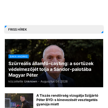
FRISS HÍREK
BAKA ANDRÁS
Szürreális államfő-casting: a sortüzek
védelmezőjét tolja a Sándor-palotába
Magyar Péter
közzétette
Unknown
-
Augusztus 09, 2026
A Tiszás rendőrség vizsgálja Szijjártó
Péter BYD-s kinevezését vesztegetés
gyanúja miatt