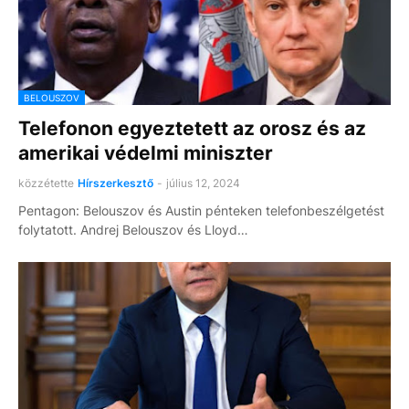
BELOUSZOV
Telefonon egyeztetett az orosz és az
amerikai védelmi miniszter
közzétette
Hírszerkesztő
-
július 12, 2024
Pentagon: Belouszov és Austin pénteken telefonbeszélgetést
folytatott. Andrej Belouszov és Lloyd…