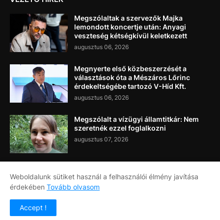
Megszólaltak a szervezők Majka
lemondott koncertje után: Anyagi
veszteség kétségkívül keletkezett
augusztus 06, 2026
Megnyerte első közbeszerzését a
választások óta a Mészáros Lőrinc
érdekeltségébe tartozó V-Híd Kft.
augusztus 06, 2026
Megszólalt a vízügyi államtitkár: Nem
szeretnék ezzel foglalkozni
augusztus 07, 2026
Weboldalunk sütiket használ a felhasználói élmény javítása
érdekében
Tovább olvasom
Címlap
Rólunk
Kapcsolat
Accept !
Copyright ©
2026
Napi Újság