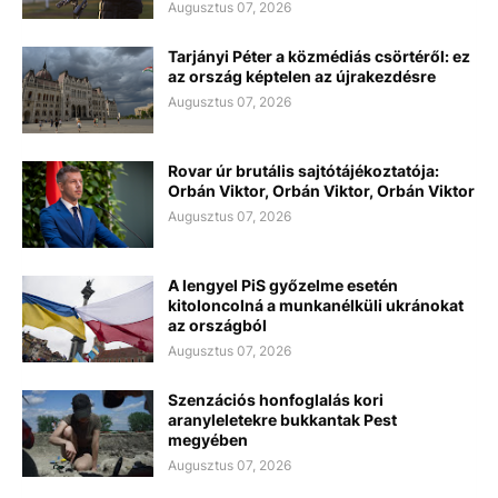
Augusztus 07, 2026
Tarjányi Péter a közmédiás csörtéről: ez
az ország képtelen az újrakezdésre
Augusztus 07, 2026
Rovar úr brutális sajtótájékoztatója:
Orbán Viktor, Orbán Viktor, Orbán Viktor
Augusztus 07, 2026
A lengyel PiS győzelme esetén
kitoloncolná a munkanélküli ukránokat
az országból
Augusztus 07, 2026
Szenzációs honfoglalás kori
aranyleletekre bukkantak Pest
megyében
Augusztus 07, 2026