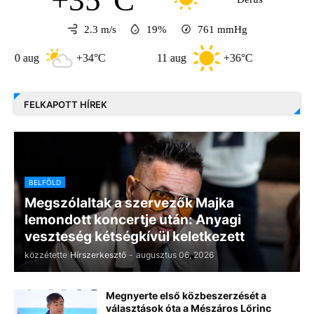
+35°C
2.3 m/s
19%
761
mmHg
+34°C
11 aug
+36°C
12 aug
FELKAPOTT HÍREK
BELFÖLD
Megszólaltak a szervezők Majka
lemondott koncertje után: Anyagi
veszteség kétségkívül keletkezett
közzétette
Hírszerkesztő
-
augusztus 06, 2026
Megnyerte első közbeszerzését a
választások óta a Mészáros Lőrinc