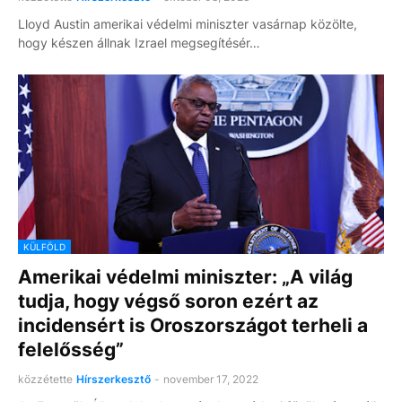
Lloyd Austin amerikai védelmi miniszter vasárnap közölte,
hogy készen állnak Izrael megsegítésér…
KÜLFÖLD
Amerikai védelmi miniszter: „A világ
tudja, hogy végső soron ezért az
incidensért is Oroszországot terheli a
felelősség”
közzétette
Hírszerkesztő
-
november 17, 2022