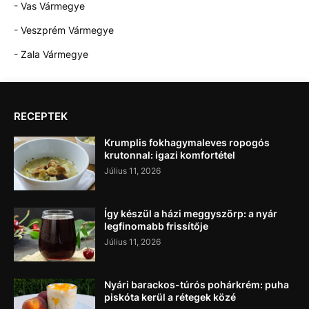
- Vas Vármegye
- Veszprém Vármegye
- Zala Vármegye
RECEPTEK
Krumplis fokhagymaleves ropogós
krutonnal: igazi komfortétel
Július 11, 2026
Így készül a házi meggyszörp: a nyár
legfinomabb frissítője
Július 11, 2026
Nyári barackos-túrós pohárkrém: puha
piskóta kerül a rétegek közé