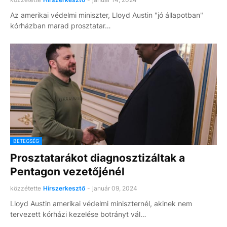
Az amerikai védelmi miniszter, Lloyd Austin "jó állapotban"
kórházban marad prosztatar…
BETEGSÉG
Prosztatarákot diagnosztizáltak a
Pentagon vezetőjénél
közzétette
Hírszerkesztő
-
január 09, 2024
Lloyd Austin amerikai védelmi miniszternél, akinek nem
tervezett kórházi kezelése botrányt vál…