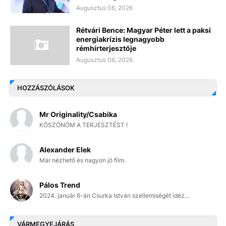
Augusztus 06, 2026
Rétvári Bence: Magyar Péter lett a paksi
energiakrízis legnagyobb
rémhírterjesztője
Augusztus 06, 2026
HOZZÁSZÓLÁSOK
Mr Originality/Csabika
KÖSZÖNÖM A TERJESZTÉST !
Alexander Elek
Már nézhető és nagyon jó film.
Pálos Trend
2024. január 6-án Csurka István szellemiségét idéz...
VÁRMEGYEJÁRÁS