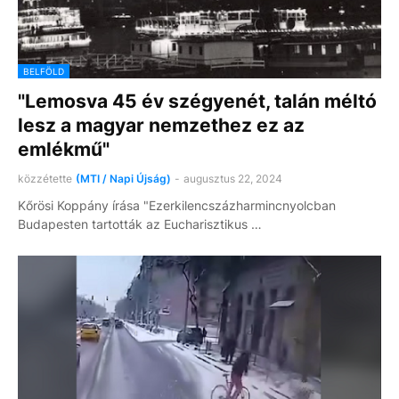
BELFÖLD
"Lemosva 45 év szégyenét, talán méltó
lesz a magyar nemzethez ez az
emlékmű"
közzétette
(MTI / Napi Újság)
-
augusztus 22, 2024
Kőrösi Koppány írása "Ezerkilencszázharmincnyolcban
Budapesten tartották az Eucharisztikus …