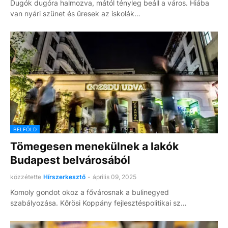
Dugók dugóra halmozva, mától tényleg beáll a város. Hiába
van nyári szünet és üresek az iskolák…
BELFÖLD
Tömegesen menekülnek a lakók
Budapest belvárosából
közzétette
Hírszerkesztő
-
április 09, 2025
Komoly gondot okoz a fővárosnak a bulinegyed
szabályozása. Kőrösi Koppány fejlesztéspolitikai sz…