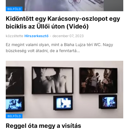
BELFÖLD
Kidöntött egy Karácsony-oszlopot egy
biciklis az Üllői úton (Videó)
közzétette
Hírszerkesztő
-
december 07, 2023
Ez megint valami olyan, mint a Blaha Lujza téri WC. Nagy
büszkeség volt átadni, de a fenntartá…
BELFÖLD
Reggel óta megy a visítás