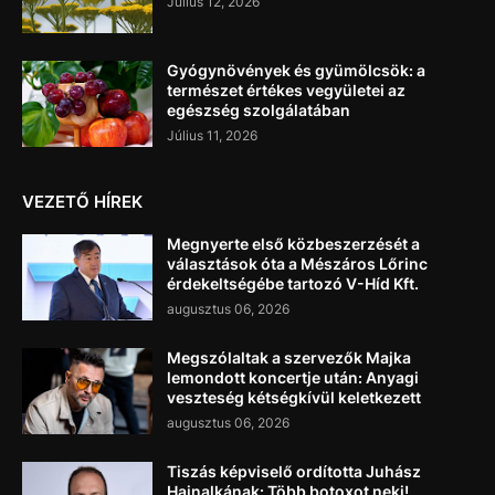
Július 12, 2026
Gyógynövények és gyümölcsök: a
természet értékes vegyületei az
egészség szolgálatában
Július 11, 2026
VEZETŐ HÍREK
Megnyerte első közbeszerzését a
választások óta a Mészáros Lőrinc
érdekeltségébe tartozó V-Híd Kft.
augusztus 06, 2026
Megszólaltak a szervezők Majka
lemondott koncertje után: Anyagi
veszteség kétségkívül keletkezett
augusztus 06, 2026
Tiszás képviselő ordította Juhász
Hajnalkának: Több botoxot neki!