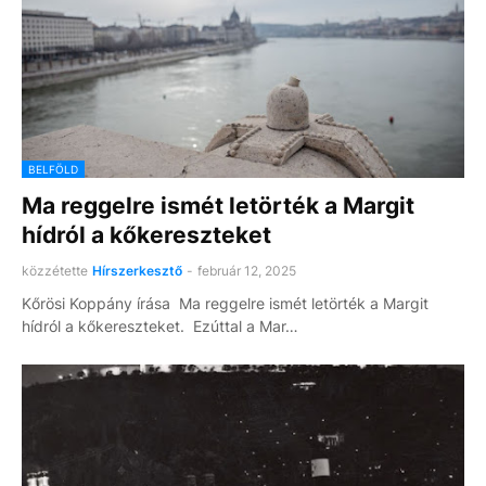
BELFÖLD
Ma reggelre ismét letörték a Margit
hídról a kőkereszteket
közzétette
Hírszerkesztő
-
február 12, 2025
Kőrösi Koppány írása Ma reggelre ismét letörték a Margit
hídról a kőkereszteket. Ezúttal a Mar…