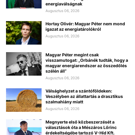
energiaválságnak
Augusztus 06, 2026
Hortay Olivér: Magyar Péter nem mond
igazat az energiatárolókról
Augusztus 06, 2026
Magyar Péter megint csak
visszamutogat: „Orbánék tudták, hogy a
magyar energiarendszer az összedőlés
szélén áll”
Augusztus 06, 2026
Válsághelyzet a szántóföldeken:
Veszélyben az állattartás a drasztikus
szalmahiány miatt
Augusztus 06, 2026
Megnyerte első közbeszerzését a
választások óta a Mészáros Lőrinc
érdekeltségébe tartozó V-Híd Kft.