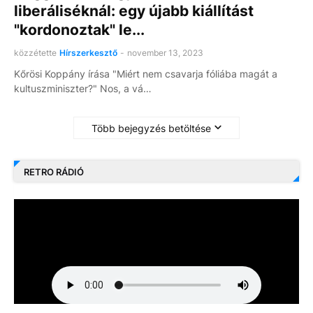
liberáliséknál: egy újabb kiállítást
"kordonoztak" le...
közzétette
Hírszerkesztő
-
november 13, 2023
Kőrösi Koppány írása "Miért nem csavarja fóliába magát a
kultuszminiszter?" Nos, a vá…
Több bejegyzés betöltése
RETRO RÁDIÓ