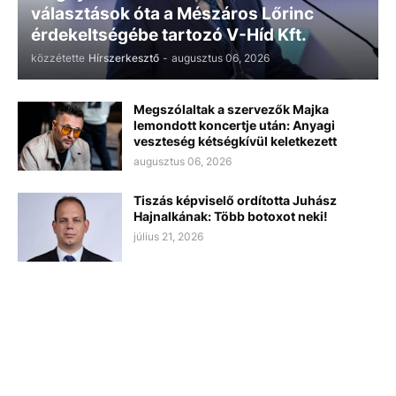
választások óta a Mészáros Lőrinc
érdekeltségébe tartozó V-Híd Kft.
közzétette
Hírszerkesztő
-
augusztus 06, 2026
Megszólaltak a szervezők Majka
lemondott koncertje után: Anyagi
veszteség kétségkívül keletkezett
augusztus 06, 2026
Tiszás képviselő ordította Juhász
Hajnalkának: Több botoxot neki!
július 21, 2026