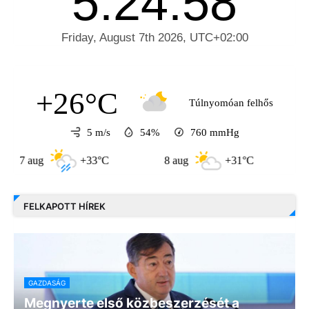
+26°C
Túlnyomóan felhős
5 m/s
54%
760
mmHg
aug
+33°C
8 aug
+31°C
9 aug
FELKAPOTT HÍREK
GAZDASÁG
Megnyerte első közbeszerzését a