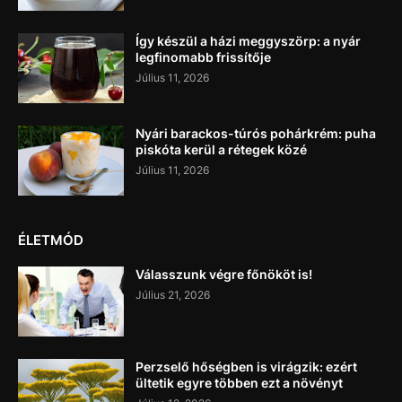
Így készül a házi meggyszörp: a nyár
legfinomabb frissítője
Július 11, 2026
Nyári barackos-túrós pohárkrém: puha
piskóta kerül a rétegek közé
Július 11, 2026
ÉLETMÓD
Válasszunk végre főnököt is!
Július 21, 2026
Perzselő hőségben is virágzik: ezért
ültetik egyre többen ezt a növényt