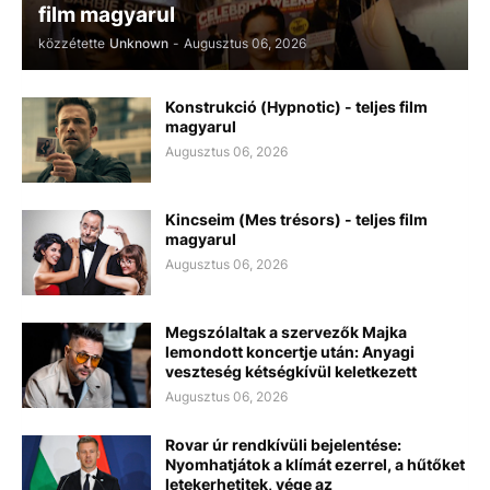
film magyarul
közzétette
Unknown
-
Augusztus 06, 2026
Konstrukció (Hypnotic) - teljes film
magyarul
Augusztus 06, 2026
Kincseim (Mes trésors) - teljes film
magyarul
Augusztus 06, 2026
Megszólaltak a szervezők Majka
lemondott koncertje után: Anyagi
veszteség kétségkívül keletkezett
Augusztus 06, 2026
Rovar úr rendkívüli bejelentése:
Nyomhatjátok a klímát ezerrel, a hűtőket
letekerhetitek, vége az