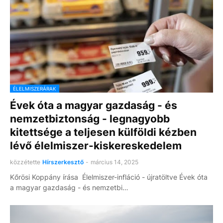
ÉLELMISZERÁRAK
Évek óta a magyar gazdaság - és
nemzetbiztonság - legnagyobb
kitettsége a teljesen külföldi kézben
lévő élelmiszer-kiskereskedelem
közzétette
Hírszerkesztő
-
március 14, 2025
Kőrösi Koppány írása Élelmiszer-infláció - újratöltve Évek óta
a magyar gazdaság - és nemzetbi…