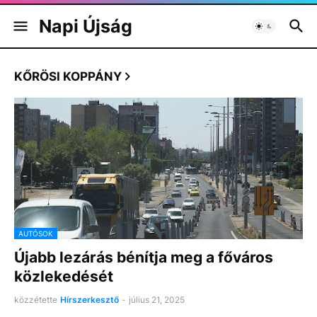
Napi Újság
KŐRÖSI KOPPÁNY
AUTÓSOK
Újabb lezárás bénítja meg a főváros
közlekedését
közzétette
Hírszerkesztő
-
július 21, 2025